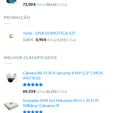
72,00
€
(S/Iva)
88,56
€
(C/Iva)
PROMOÇÃO
Teste - DNX DOMOTICA IOT
1,00
€
0,90
€
(S/Iva)
1,11
€
(C/Iva)
MELHOR CLASSIFICADOS
Câmara WI-FI IP X-Security 4 MP 1/3" CMOS
IP67 IK10
Avaliação
69,33
€
(S/Iva)
85,28
€
(C/Iva)
5.00
de 5
Gravador XVR 5n1 Hikvision 4CH + 1CH IP
1080p p/ Câmaras IP