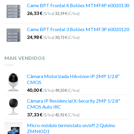
Came BPT Frontal 4 Botões MTMF4P 60020130
26,33
€
(S/Iva)
32,39
€
(C/Iva)
Came BPT Frontal 3 Botões MTMF3P 60020120
24,98
€
(S/Iva)
30,73
€
(C/Iva)
MAIS VENDIDOS
Câmara Motorizada Hikvision IP 2MP 1/2.8″
CMOS
40,00
€
(S/Iva)
49,20
€
(C/Iva)
Câmara IP Residencial X-Security 2MP 1/2.8"
CMOS Auto IRC
37,33
€
(S/Iva)
45,92
€
(C/Iva)
Micro-módulo termóstato on/off 2 Qubino
ZMNKID1