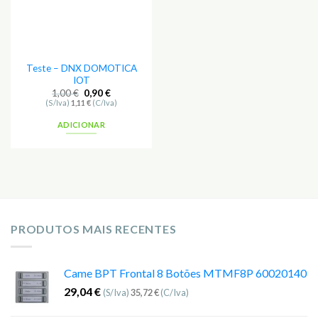
Teste – DNX DOMOTICA
IOT
1,00
€
0,90
€
(S/Iva)
1,11
€
(C/Iva)
ADICIONAR
PRODUTOS MAIS RECENTES
Came BPT Frontal 8 Botões MTMF8P 60020140
29,04
€
(S/Iva)
35,72
€
(C/Iva)