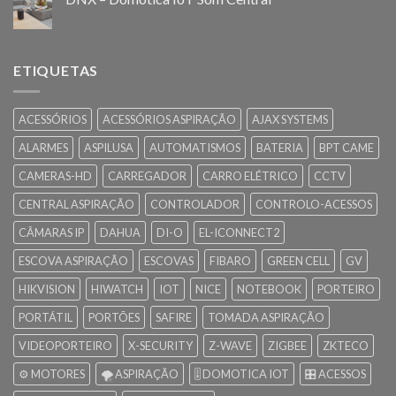
ETIQUETAS
ACESSÓRIOS
ACESSÓRIOS ASPIRAÇÃO
AJAX SYSTEMS
ALARMES
ASPILUSA
AUTOMATISMOS
BATERIA
BPT CAME
CAMERAS-HD
CARREGADOR
CARRO ELÉTRICO
CCTV
CENTRAL ASPIRAÇÃO
CONTROLADOR
CONTROLO-ACESSOS
CÂMARAS IP
DAHUA
DI-O
EL-ICONNECT2
ESCOVA ASPIRAÇÃO
ESCOVAS
FIBARO
GREEN CELL
GV
HIKVISION
HIWATCH
IOT
NICE
NOTEBOOK
PORTEIRO
PORTÁTIL
PORTÕES
SAFIRE
TOMADA ASPIRAÇÃO
VIDEOPORTEIRO
X-SECURITY
Z-WAVE
ZIGBEE
ZKTECO
⚙️ MOTORES
🌪️ ASPIRAÇÃO
🎚️ DOMOTICA IOT
🎛️ ACESSOS