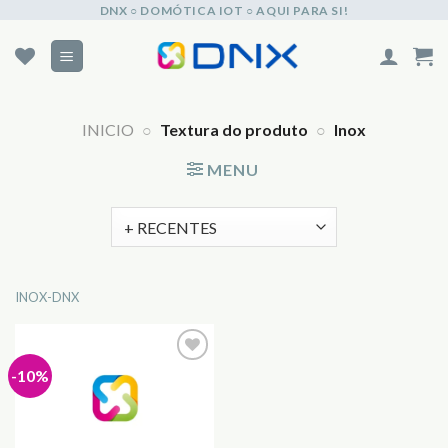
Skip
DNX ○ DOMÓTICA IOT ○ AQUI PARA SI!
to
content
INICIO
○
Textura do produto
○
Inox
MENU
INOX-DNX
-10%
Adicionar
aos
Favoritos