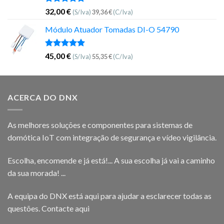
Avaliação
32,00
€
(S/Iva)
39,36
€
(C/Iva)
5.00
de 5
Módulo Atuador Tomadas DI-O 54790
Avaliação
45,00
€
(S/Iva)
55,35
€
(C/Iva)
5.00
de 5
ACERCA DO DNX
As melhores soluções e componentes para sistemas de
domótica IoT com integração de segurança e vídeo vigilância.
Escolha, encomende e já está!... A sua escolha já vai a caminho
da sua morada! ...
A equipa do DNX está aqui para ajudar a esclarecer todas as
questões.
Contacte aqui