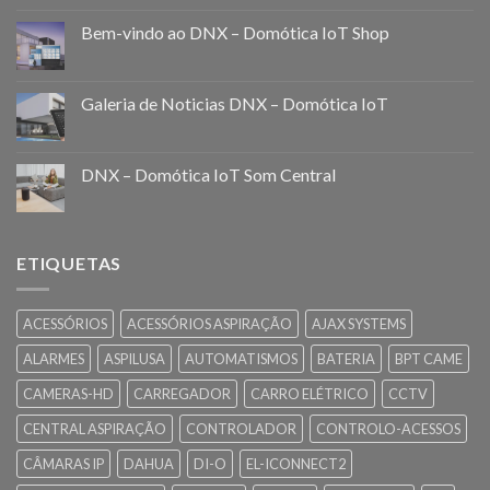
Bem-vindo ao DNX – Domótica IoT Shop
Galeria de Noticias DNX – Domótica IoT
DNX – Domótica IoT Som Central
ETIQUETAS
ACESSÓRIOS
ACESSÓRIOS ASPIRAÇÃO
AJAX SYSTEMS
ALARMES
ASPILUSA
AUTOMATISMOS
BATERIA
BPT CAME
CAMERAS-HD
CARREGADOR
CARRO ELÉTRICO
CCTV
CENTRAL ASPIRAÇÃO
CONTROLADOR
CONTROLO-ACESSOS
CÂMARAS IP
DAHUA
DI-O
EL-ICONNECT2