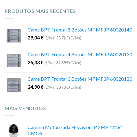
PRODUTOS MAIS RECENTES
Came BPT Frontal 8 Botões MTMF8P 60020140
29,04
€
(S/Iva)
35,72
€
(C/Iva)
Came BPT Frontal 4 Botões MTMF4P 60020130
26,33
€
(S/Iva)
32,39
€
(C/Iva)
Came BPT Frontal 3 Botões MTMF3P 60020120
24,98
€
(S/Iva)
30,73
€
(C/Iva)
MAIS VENDIDOS
Câmara Motorizada Hikvision IP 2MP 1/2.8″
CMOS