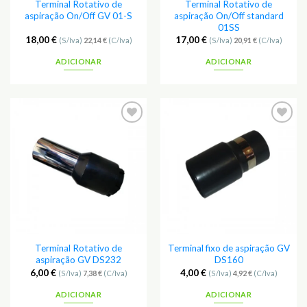
Terminal Rotativo de
Terminal Rotativo de
aspiração On/Off GV 01-S
aspiração On/Off standard
01SS
18,00
€
17,00
€
(S/Iva)
22,14
€
(C/Iva)
(S/Iva)
20,91
€
(C/Iva)
ADICIONAR
ADICIONAR
Terminal Rotativo de
Terminal fixo de aspiração GV
aspiração GV DS232
DS160
6,00
€
4,00
€
(S/Iva)
7,38
€
(C/Iva)
(S/Iva)
4,92
€
(C/Iva)
ADICIONAR
ADICIONAR