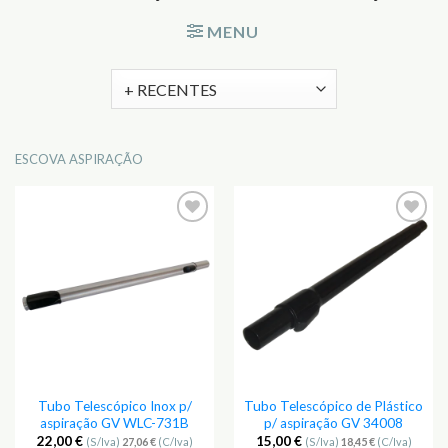
MENU
ESCOVA ASPIRAÇÃO
Tubo Telescópico Inox p/
Tubo Telescópico de Plástico
aspiração GV WLC-731B
p/ aspiração GV 34008
22,00
€
15,00
€
(S/Iva)
27,06
€
(C/Iva)
(S/Iva)
18,45
€
(C/Iva)