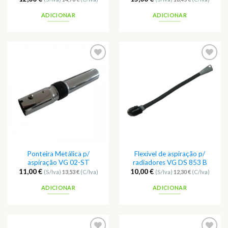
ADICIONAR
ADICIONAR
Ponteira Metálica p/
Flexível de aspiração p/
aspiração VG 02-ST
radiadores VG DS 853 B
11,00
€
10,00
€
(S/Iva)
13,53
€
(C/Iva)
(S/Iva)
12,30
€
(C/Iva)
ADICIONAR
ADICIONAR