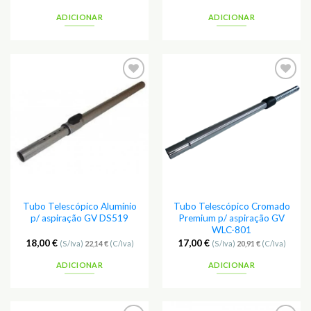
ADICIONAR
ADICIONAR
Tubo Telescópico Alumínio
Tubo Telescópico Cromado
p/ aspiração GV DS519
Premium p/ aspiração GV
WLC-801
18,00
€
17,00
€
(S/Iva)
22,14
€
(C/Iva)
(S/Iva)
20,91
€
(C/Iva)
ADICIONAR
ADICIONAR