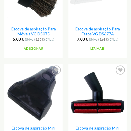
Escova de aspiração Para
Escova de aspiração Para
Móveis VG DS075
Fatos VG DS677A
5,00
€
7,00
€
(S/Iva)
6,15
€
(C/Iva)
(S/Iva)
8,61
€
(C/Iva)
ADICIONAR
LER MAIS
Escova de aspiração Mini
Escova de aspiração Mini