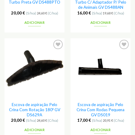
Turbo Preta GV DS488PTO
Turbo C/ Adaptador P/ Pelo
de Animais GV DS488AN
20,00
€
16,00
€
(S/Iva)
24,60
€
(C/Iva)
(S/Iva)
19,68
€
(C/Iva)
ADICIONAR
ADICIONAR
Escova de aspiração Pelo
Escova de aspiração Pelo
Crina Com Rotação 180º GV
Crina Com Rodas Pequena
DS629A
GV DS019
20,00
€
17,00
€
(S/Iva)
24,60
€
(C/Iva)
(S/Iva)
20,91
€
(C/Iva)
ADICIONAR
ADICIONAR