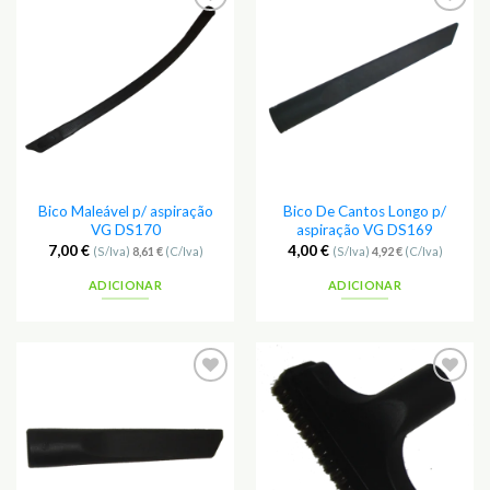
Bico Maleável p/ aspiração
Bico De Cantos Longo p/
VG DS170
aspiração VG DS169
7,00
€
4,00
€
(S/Iva)
8,61
€
(C/Iva)
(S/Iva)
4,92
€
(C/Iva)
ADICIONAR
ADICIONAR