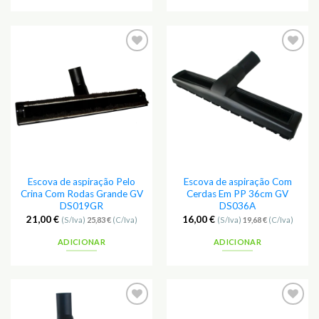
Escova de aspiração Pelo
Escova de aspiração Com
Crina Com Rodas Grande GV
Cerdas Em PP 36cm GV
DS019GR
DS036A
21,00
€
16,00
€
(S/Iva)
25,83
€
(C/Iva)
(S/Iva)
19,68
€
(C/Iva)
ADICIONAR
ADICIONAR