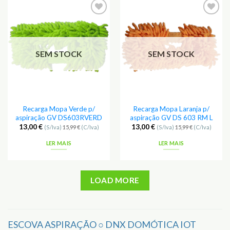
SEM STOCK
SEM STOCK
Recarga Mopa Verde p/
Recarga Mopa Laranja p/
aspiração GV DS603RVERD
aspiração GV DS 603 RM L
13,00
€
13,00
€
(S/Iva)
15,99
€
(C/Iva)
(S/Iva)
15,99
€
(C/Iva)
LER MAIS
LER MAIS
LOAD MORE
ESCOVA ASPIRAÇÃO ○ DNX DOMÓTICA IOT