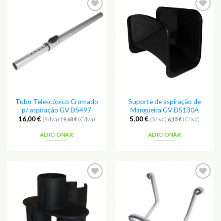
Tubo Telescópico Cromado
Suporte de aspiração de
p/ aspiração GV DS497
Mangueira GV DS130A
16,00
€
5,00
€
(S/Iva)
19,68
€
(C/Iva)
(S/Iva)
6,15
€
(C/Iva)
ADICIONAR
ADICIONAR