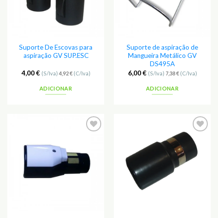
Suporte De Escovas para
Suporte de aspiração de
aspiração GV SUP.ESC
Mangueira Metálico GV
DS495A
4,00
€
6,00
€
(S/Iva)
4,92
€
(C/Iva)
(S/Iva)
7,38
€
(C/Iva)
ADICIONAR
ADICIONAR