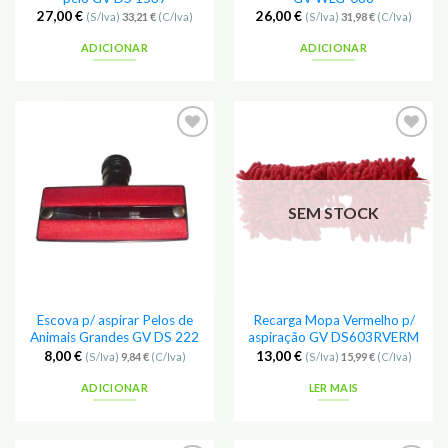
27,00
€
26,00
€
(S/Iva)
33,21
€
(C/Iva)
(S/Iva)
31,98
€
(C/Iva)
ADICIONAR
ADICIONAR
SEM STOCK
Escova p/ aspirar Pelos de
Recarga Mopa Vermelho p/
Animais Grandes GV DS 222
aspiração GV DS603RVERM
8,00
€
13,00
€
(S/Iva)
9,84
€
(C/Iva)
(S/Iva)
15,99
€
(C/Iva)
ADICIONAR
LER MAIS