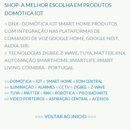
SHOP- A MELHOR ESCOLHA EM PRODUTOS
DOMÓTICA IOT
○ DNX - DOMÓTICA IOT SMART HOME PRODUTOS
COM INTEGRAÇÃO NAS PLATAFORMAS DE
COMANDO DE VOZ GOOGLE HOME, GOOGLE NEST,
ALEXA, SIRI.
○ TECNOLOGIAS ZIGBEE, Z-WAVE, TUYA, MATTER, KNX.
AUTOMAÇÃO SMARTHOME, SMARTLIFE, SMART
LIVING. COIMBRA - PORTUGAL.
○○
DOMÓTICA
○
IOT
○
SMART HOME
○
SOM CENTRAL
○○
ILUMINAÇÃO
○
ALARMES
○
CCTV
○
ZIGBEE
○
Z-WAVE
○○
TUYA
○
MATTER
○
KNX
○
ROBÓTICA
○
PISO RADIANTE
○○
VIDEO-PORTEIROS
○
ASPIRAÇÃO CENTRAL
○
ACESSOS
○○○
VOLTAR AO INICIO
○○○