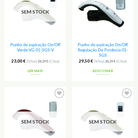
SEM STOCK
Punho de aspiração On/Off
Punho de aspiração On/Off
Verde VG 01-SGS-V
Regulação De Potência 01-
SGS
23,00
€
29,50
€
(S/Iva)
28,29
€
(C/Iva)
(S/Iva)
36,29
€
(C/Iva)
LER MAIS
ADICIONAR
SEM STOCK
SEM STOCK