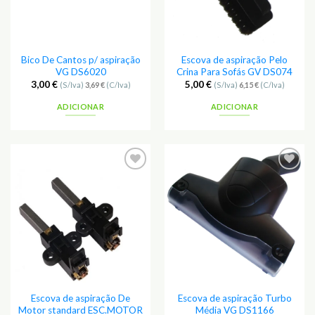
Bico De Cantos p/ aspiração
Escova de aspiração Pelo
VG DS6020
Crina Para Sofás GV DS074
3,00
€
5,00
€
(S/Iva)
3,69
€
(C/Iva)
(S/Iva)
6,15
€
(C/Iva)
ADICIONAR
ADICIONAR
Escova de aspiração De
Escova de aspiração Turbo
Motor standard ESC.MOTOR
Média VG DS1166