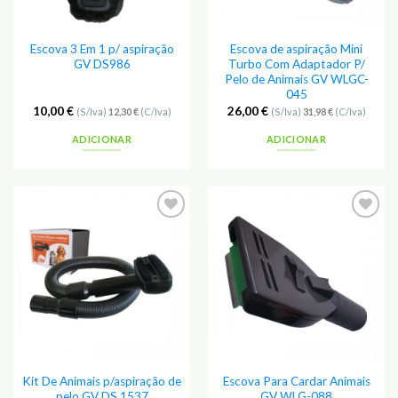
Escova 3 Em 1 p/ aspiração
Escova de aspiração Mini
GV DS986
Turbo Com Adaptador P/
Pelo de Animais GV WLGC-
045
10,00
€
26,00
€
(S/Iva)
12,30
€
(C/Iva)
(S/Iva)
31,98
€
(C/Iva)
ADICIONAR
ADICIONAR
Kit De Animais p/aspiração de
Escova Para Cardar Animais
pelo GV DS 1537
GV WLG-088