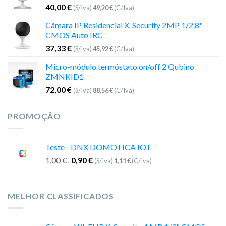
40,00
€
(S/Iva)
49,20
€
(C/Iva)
Câmara IP Residencial X-Security 2MP 1/2.8"
CMOS Auto IRC
37,33
€
(S/Iva)
45,92
€
(C/Iva)
Micro-módulo termóstato on/off 2 Qubino
ZMNKID1
72,00
€
(S/Iva)
88,56
€
(C/Iva)
PROMOÇÃO
Teste - DNX DOMOTICA IOT
1,00
€
0,90
€
(S/Iva)
1,11
€
(C/Iva)
MELHOR CLASSIFICADOS