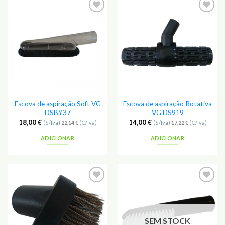
Escova de aspiração Soft VG
Escova de aspiração Rotativa
DSBY37
VG DS919
18,00
€
14,00
€
(S/Iva)
22,14
€
(C/Iva)
(S/Iva)
17,22
€
(C/Iva)
ADICIONAR
ADICIONAR
SEM STOCK