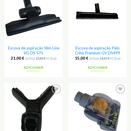
Escova de aspiração Slim Line
Escova de aspiração Pelo
VG DS 575
Crina Premium GV DS499
21,00
€
15,00
€
(S/Iva)
25,83
€
(C/Iva)
(S/Iva)
18,45
€
(C/Iva)
ADICIONAR
ADICIONAR