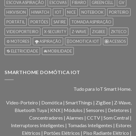
ESCOVA ASPIRAÇÃO
ESCOVAS
FIBARO
GREEN CELL
GV
HIKVISION
HIWATCH
IOT
NICE
NOTEBOOK
PORTEIRO
PORTÁTIL
PORTÕES
SAFIRE
TOMADA ASPIRAÇÃO
VIDEOPORTEIRO
X-SECURITY
Z-WAVE
ZIGBEE
ZKTECO
⚙️ MOTORES
🌪️ ASPIRAÇÃO
🎚️ DOMOTICA IOT
🎛️ ACESSOS
🔁 ELETRICIDADE
🚘 MOBILIDADE
SMARTHOME DOMÓTICA IOT
Tudo para IoT Smart Home.
Video-Porteiro | Domótica | SmartThings | ZigBee | Z-Wave,
Bluetooth Tuya | KNX | Módulos | Sensores | Detetores |
Concentradores | Alarmes | CCTV | Som Central |
Interruptores Inteligentes | Tomadas Inteligentes | Estores
Elétricos | Portões Elétricos | Piso Radiante Elétrico |