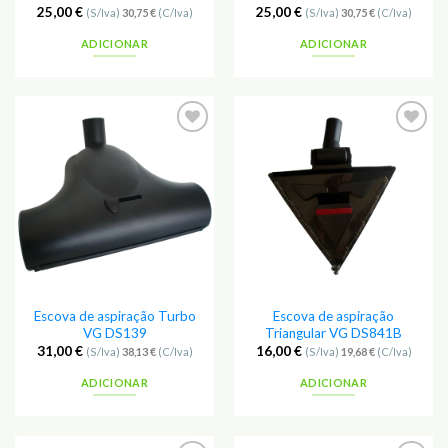
25,00
€
25,00
€
(S/Iva)
30,75
€
(C/Iva)
(S/Iva)
30,75
€
(C/Iva)
ADICIONAR
ADICIONAR
Escova de aspiração Turbo
Escova de aspiração
VG DS139
Triangular VG DS841B
31,00
€
16,00
€
(S/Iva)
38,13
€
(C/Iva)
(S/Iva)
19,68
€
(C/Iva)
ADICIONAR
ADICIONAR