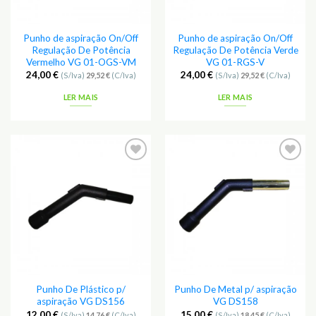
Punho de aspiração On/Off
Punho de aspiração On/Off
Regulação De Potência
Regulação De Potência Verde
Vermelho VG 01-OGS-VM
VG 01-RGS-V
24,00
€
24,00
€
(S/Iva)
29,52
€
(C/Iva)
(S/Iva)
29,52
€
(C/Iva)
LER MAIS
LER MAIS
Punho De Plástico p/
Punho De Metal p/ aspiração
aspiração VG DS156
VG DS158
12,00
€
15,00
€
(S/Iva)
14,76
€
(C/Iva)
(S/Iva)
18,45
€
(C/Iva)