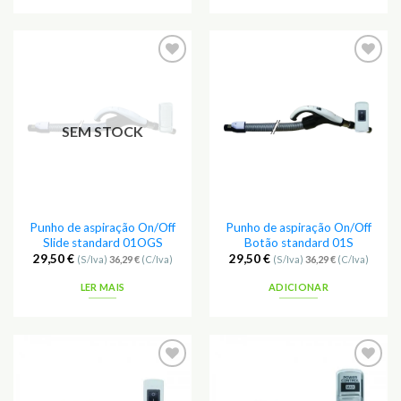
SEM STOCK
Punho de aspiração On/Off
Punho de aspiração On/Off
Slide standard 01OGS
Botão standard 01S
29,50
€
29,50
€
(S/Iva)
36,29
€
(C/Iva)
(S/Iva)
36,29
€
(C/Iva)
LER MAIS
ADICIONAR