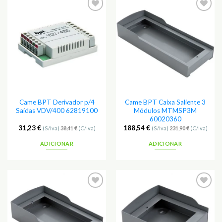
Adicionar
Adicionar
aos
aos
Favoritos
Favoritos
Came BPT Derivador p/4
Came BPT Caixa Saliente 3
Saídas VDV/400 62819100
Módulos MTMSP3M
60020360
31,23
€
188,54
€
(S/Iva)
38,41
€
(C/Iva)
(S/Iva)
231,90
€
(C/Iva)
ADICIONAR
ADICIONAR
Adicionar
Adicionar
aos
aos
Favoritos
Favoritos