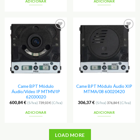
ADICIONAR
ADICIONAR
Adicionar
Adicionar
aos
aos
Favoritos
Favoritos
Came BPT Módulo
Came BPT Módulo Áudio XIP
Áudio/Vídeo IP MTMV/IP
MTMA/08 60020420
62030020
600,84
€
306,37
€
(S/Iva)
739,03
€
(C/Iva)
(S/Iva)
376,84
€
(C/Iva)
ADICIONAR
ADICIONAR
LOAD MORE