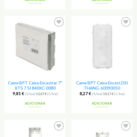
Adicionar
Adicionar
aos
aos
Favoritos
Favoritos
Came BPT Caixa Encastrar 7″
Came BPT Caixa Encast.DSI
XTS 7 SI 840XC-0080
THANG. 60090050
9,81
€
8,27
€
(S/Iva)
12,07
€
(C/Iva)
(S/Iva)
10,17
€
(C/Iva)
ADICIONAR
ADICIONAR
Adicionar
Adicionar