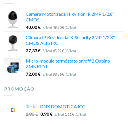
Câmara Motorizada Hikvision IP 2MP 1/2.8″
CMOS
40,00
€
(S/Iva)
49,20
€
(C/Iva)
Câmara IP Residencial X-Security 2MP 1/2.8"
CMOS Auto IRC
37,33
€
(S/Iva)
45,92
€
(C/Iva)
Micro-módulo termóstato on/off 2 Qubino
ZMNKID1
72,00
€
(S/Iva)
88,56
€
(C/Iva)
PROMOÇÃO
Teste - DNX DOMOTICA IOT
1,00
€
0,90
€
(S/Iva)
1,11
€
(C/Iva)