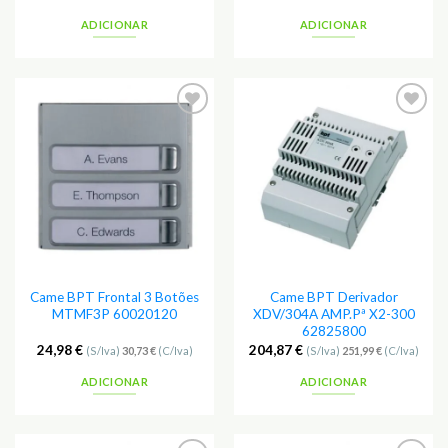
ADICIONAR
ADICIONAR
Adicionar
Adicionar
aos
aos
Favoritos
Favoritos
Came BPT Frontal 3 Botões
Came BPT Derivador
MTMF3P 60020120
XDV/304A AMP.Pª X2-300
62825800
24,98
€
204,87
€
(S/Iva)
30,73
€
(C/Iva)
(S/Iva)
251,99
€
(C/Iva)
ADICIONAR
ADICIONAR