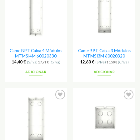
aos
aos
Favoritos
Favoritos
Came BPT Caixa 4 Módulos
Came BPT Caixa 3 Módulos
MTMSI4M 60020330
MTMSI3M 60020320
14,40
€
12,60
€
(S/Iva)
17,71
€
(C/Iva)
(S/Iva)
15,50
€
(C/Iva)
ADICIONAR
ADICIONAR
Adicionar
Adicionar
aos
aos
Favoritos
Favoritos