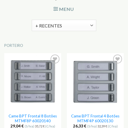
MENU
PORTEIRO
Adicionar
Adicionar
aos
aos
Favoritos
Favoritos
Came BPT Frontal 8 Botões
Came BPT Frontal 4 Botões
MTMF8P 60020140
MTMF4P 60020130
29,04
€
26,33
€
(S/Iva)
35,72
€
(C/Iva)
(S/Iva)
32,39
€
(C/Iva)