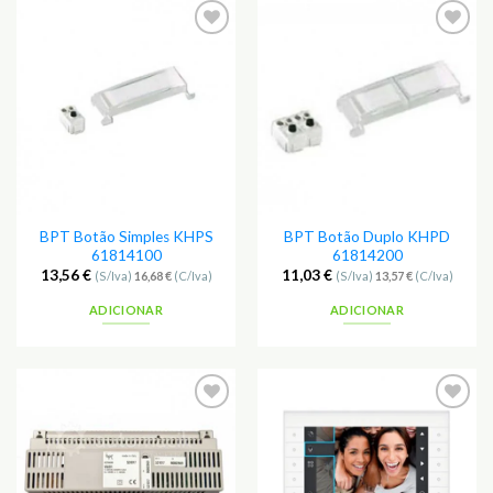
Adicionar
Adicionar
aos
aos
Favoritos
Favoritos
BPT Botão Simples KHPS
BPT Botão Duplo KHPD
61814100
61814200
13,56
€
11,03
€
(S/Iva)
16,68
€
(C/Iva)
(S/Iva)
13,57
€
(C/Iva)
ADICIONAR
ADICIONAR
Adicionar
Adicionar
aos
aos
Favoritos
Favoritos