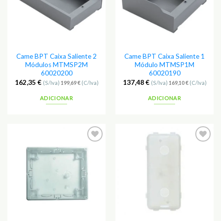
Came BPT Caixa Saliente 2
Came BPT Caixa Saliente 1
Módulos MTMSP2M
Módulo MTMSP1M
60020200
60020190
162,35
€
137,48
€
(S/Iva)
199,69
€
(C/Iva)
(S/Iva)
169,10
€
(C/Iva)
ADICIONAR
ADICIONAR
Adicionar
Adicionar
aos
aos
Favoritos
Favoritos