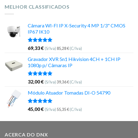
MELHOR CLASSIFICADOS
Câmara WI-FI IP X-Security 4 MP 1/3" CMOS
IP67 IK10
Avaliação
69,33
€
(S/Iva)
85,28
€
(C/Iva)
5.00
de 5
Gravador XVR 5n1 Hikvision 4CH + 1CH IP
1080p p/ Câmaras IP
Avaliação
32,00
€
(S/Iva)
39,36
€
(C/Iva)
5.00
de 5
Módulo Atuador Tomadas DI-O 54790
Avaliação
45,00
€
(S/Iva)
55,35
€
(C/Iva)
5.00
de 5
ACERCA DO DNX