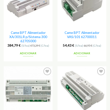
Came BPT Alimentador
Came BPT Alimentador
XA/301LR p/Sistema 300
VAS/101 62700011
62705000
384,79
€
54,43
€
(S/Iva)
473,29
€
(C/Iva)
(S/Iva)
66,95
€
(C/Iva)
ADICIONAR
ADICIONAR
Adicionar
Adicionar
aos
aos
Favoritos
Favoritos