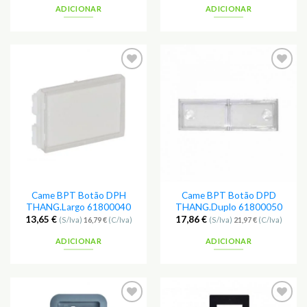
ADICIONAR
ADICIONAR
Adicionar
Adicionar
aos
aos
Favoritos
Favoritos
Came BPT Botão DPH
Came BPT Botão DPD
THANG.Largo 61800040
THANG.Duplo 61800050
13,65
€
17,86
€
(S/Iva)
16,79
€
(C/Iva)
(S/Iva)
21,97
€
(C/Iva)
ADICIONAR
ADICIONAR