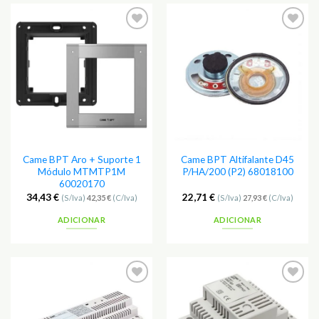
Adicionar
Adicionar
aos
aos
Favoritos
Favoritos
Came BPT Aro + Suporte 1
Came BPT Altifalante D45
Módulo MTMTP1M
P/HA/200 (P2) 68018100
60020170
34,43
€
22,71
€
(S/Iva)
42,35
€
(C/Iva)
(S/Iva)
27,93
€
(C/Iva)
ADICIONAR
ADICIONAR
Adicionar
Adicionar
aos
aos
Favoritos
Favoritos