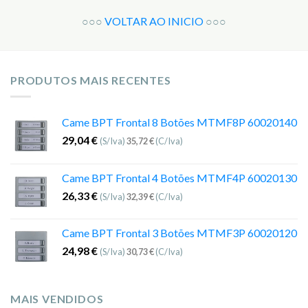
○○○
VOLTAR AO INICIO
○○○
PRODUTOS MAIS RECENTES
Came BPT Frontal 8 Botões MTMF8P 60020140
29,04
€
(S/Iva)
35,72
€
(C/Iva)
Came BPT Frontal 4 Botões MTMF4P 60020130
26,33
€
(S/Iva)
32,39
€
(C/Iva)
Came BPT Frontal 3 Botões MTMF3P 60020120
24,98
€
(S/Iva)
30,73
€
(C/Iva)
MAIS VENDIDOS