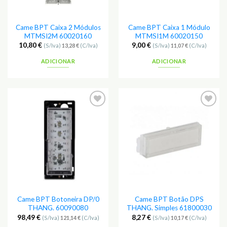
Came BPT Caixa 2 Módulos
Came BPT Caixa 1 Módulo
MTMSI2M 60020160
MTMSI1M 60020150
10,80
€
9,00
€
(S/Iva)
13,28
€
(C/Iva)
(S/Iva)
11,07
€
(C/Iva)
ADICIONAR
ADICIONAR
Adicionar
Adicionar
aos
aos
Favoritos
Favoritos
Came BPT Botoneira DP/0
Came BPT Botão DPS
THANG. 60090080
THANG. Simples 61800030
98,49
€
8,27
€
(S/Iva)
121,14
€
(C/Iva)
(S/Iva)
10,17
€
(C/Iva)