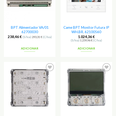
BPT Alimentador VA/01
Came BPT Monitor Futura IP
62700030
WH.BR. 62100560
238,46
€
1.024,36
€
(S/Iva)
293,31
€
(C/Iva)
(S/Iva)
1.259,96
€
(C/Iva)
ADICIONAR
ADICIONAR
Adicionar
Adicionar
aos
aos
Favoritos
Favoritos