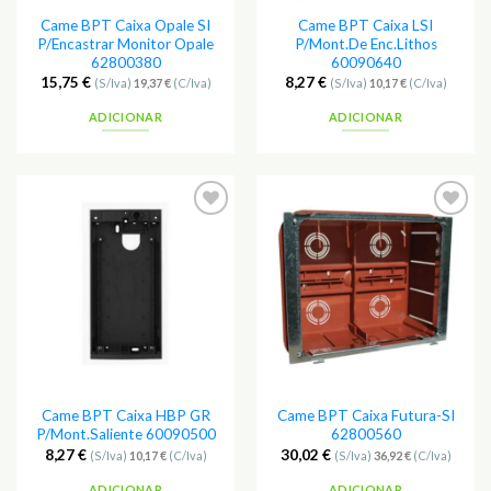
Came BPT Caixa Opale SI
Came BPT Caixa LSI
P/Encastrar Monitor Opale
P/Mont.De Enc.Lithos
62800380
60090640
15,75
€
8,27
€
(S/Iva)
19,37
€
(C/Iva)
(S/Iva)
10,17
€
(C/Iva)
ADICIONAR
ADICIONAR
Adicionar
Adicionar
aos
aos
Favoritos
Favoritos
Came BPT Caixa HBP GR
Came BPT Caixa Futura-SI
P/Mont.Saliente 60090500
62800560
8,27
€
30,02
€
(S/Iva)
10,17
€
(C/Iva)
(S/Iva)
36,92
€
(C/Iva)
ADICIONAR
ADICIONAR