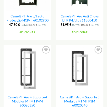
Came BPT Aro c/Tecto
Came BPT Aro Anti Chuva
Protecção HCP/T 60102900
LTP P/Lithos 61800410
47,80
€
81,95
€
(S/Iva)
58,79
€
(C/Iva)
(S/Iva)
100,80
€
(C/Iva)
ADICIONAR
ADICIONAR
Adicionar
Adicionar
aos
aos
Favoritos
Favoritos
Came BPT Aro + Suporte 4
Came BPT Aro + Suporte 3
Módulos MTMTP4M
Módulos MTMTP3M
60020350
60020340