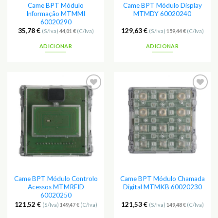
Came BPT Módulo
Came BPT Módulo Display
Informação MTMMI
MTMDY 60020240
60020290
35,78
€
129,63
€
(S/Iva)
44,01
€
(C/Iva)
(S/Iva)
159,44
€
(C/Iva)
ADICIONAR
ADICIONAR
Adicionar
Adicionar
aos
aos
Favoritos
Favoritos
Came BPT Módulo Controlo
Came BPT Módulo Chamada
Acessos MTMRFID
Digital MTMKB 60020230
60020250
121,52
€
121,53
€
(S/Iva)
149,47
€
(C/Iva)
(S/Iva)
149,48
€
(C/Iva)