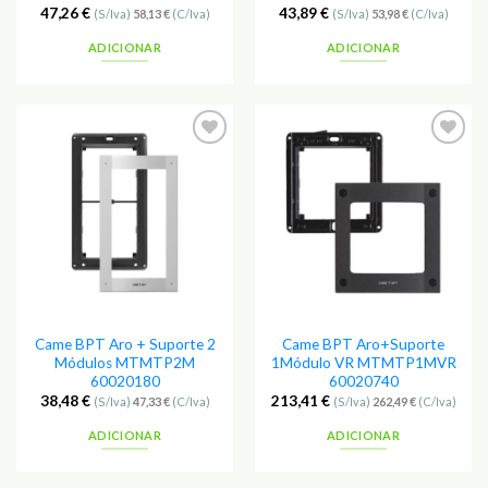
47,26
€
43,89
€
(S/Iva)
58,13
€
(C/Iva)
(S/Iva)
53,98
€
(C/Iva)
ADICIONAR
ADICIONAR
Adicionar
Adicionar
aos
aos
Favoritos
Favoritos
Came BPT Aro + Suporte 2
Came BPT Aro+Suporte
Módulos MTMTP2M
1Módulo VR MTMTP1MVR
60020180
60020740
38,48
€
213,41
€
(S/Iva)
47,33
€
(C/Iva)
(S/Iva)
262,49
€
(C/Iva)
ADICIONAR
ADICIONAR