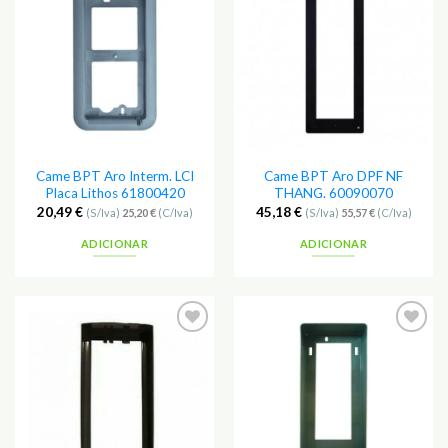
Adicionar
Adicionar
aos
aos
Favoritos
Favoritos
Came BPT Aro Interm. LCI
Came BPT Aro DPF NF
Placa Lithos 61800420
THANG. 60090070
20,49
€
45,18
€
(S/Iva)
25,20
€
(C/Iva)
(S/Iva)
55,57
€
(C/Iva)
ADICIONAR
ADICIONAR
Adicionar
Adicionar
aos
aos
Favoritos
Favoritos