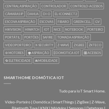
CENTRAL ASPIRAÇÃO
CONTROLADOR
CONTROLO-ACESSOS
CÂMARAS IP
DAHUA
DI-O
EL-ICONNECT2
ESCOVA ASPIRAÇÃO
ESCOVAS
FIBARO
GREEN CELL
GV
HIKVISION
HIWATCH
IOT
NICE
NOTEBOOK
PORTEIRO
PORTÁTIL
PORTÕES
SAFIRE
TOMADA ASPIRAÇÃO
VIDEOPORTEIRO
X-SECURITY
Z-WAVE
ZIGBEE
ZKTECO
⚙️ MOTORES
🌪️ ASPIRAÇÃO
🎚️ DOMOTICA IOT
🎛️ ACESSOS
🔁 ELETRICIDADE
🚘 MOBILIDADE
SMARTHOME DOMÓTICA IOT
Tudo para IoT Smart Home.
Video-Porteiro | Domótica | SmartThings | ZigBee | Z-Wave,
Bluetooth Tuya | KNX | Módulos | Sensores | Detetores |