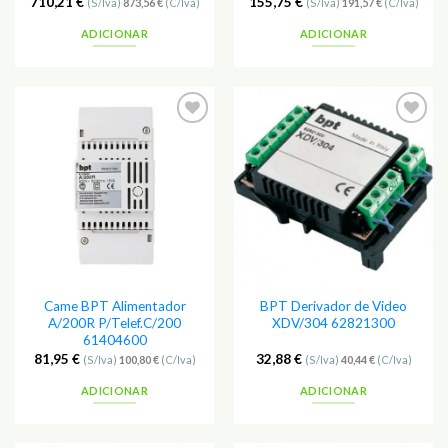
710,21
€
155,75
€
(S/Iva)
873,56
€
(C/Iva)
(S/Iva)
191,57
€
(C/Iva)
ADICIONAR
ADICIONAR
Adicionar
Adicionar
aos
aos
Favoritos
Favoritos
Came BPT Alimentador
BPT Derivador de Video
A/200R P/Telef.C/200
XDV/304 62821300
61404600
81,95
€
32,88
€
(S/Iva)
100,80
€
(C/Iva)
(S/Iva)
40,44
€
(C/Iva)
ADICIONAR
ADICIONAR