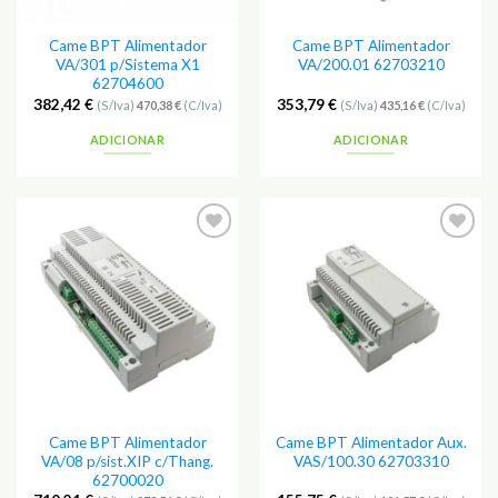
Came BPT Alimentador
Came BPT Alimentador
VA/301 p/Sistema X1
VA/200.01 62703210
62704600
382,42
€
353,79
€
(S/Iva)
470,38
€
(C/Iva)
(S/Iva)
435,16
€
(C/Iva)
ADICIONAR
ADICIONAR
Adicionar
Adicionar
aos
aos
Favoritos
Favoritos
Came BPT Alimentador
Came BPT Alimentador Aux.
VA/08 p/sist.XIP c/Thang.
VAS/100.30 62703310
62700020