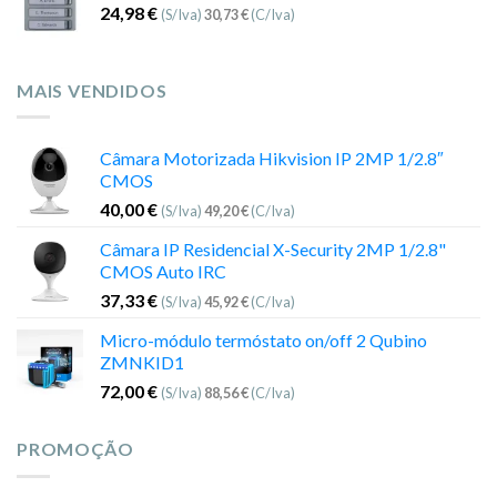
24,98
€
(S/Iva)
30,73
€
(C/Iva)
MAIS VENDIDOS
Câmara Motorizada Hikvision IP 2MP 1/2.8″
CMOS
40,00
€
(S/Iva)
49,20
€
(C/Iva)
Câmara IP Residencial X-Security 2MP 1/2.8"
CMOS Auto IRC
37,33
€
(S/Iva)
45,92
€
(C/Iva)
Micro-módulo termóstato on/off 2 Qubino
ZMNKID1
72,00
€
(S/Iva)
88,56
€
(C/Iva)
PROMOÇÃO