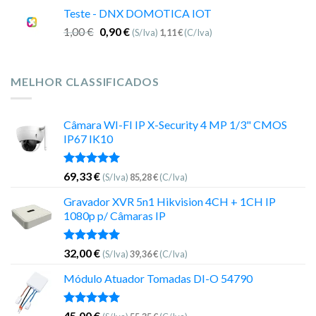
Teste - DNX DOMOTICA IOT
1,00
€
0,90
€
(S/Iva)
1,11
€
(C/Iva)
MELHOR CLASSIFICADOS
Câmara WI-FI IP X-Security 4 MP 1/3" CMOS
IP67 IK10
Avaliação
69,33
€
(S/Iva)
85,28
€
(C/Iva)
5.00
de 5
Gravador XVR 5n1 Hikvision 4CH + 1CH IP
1080p p/ Câmaras IP
Avaliação
32,00
€
(S/Iva)
39,36
€
(C/Iva)
5.00
de 5
Módulo Atuador Tomadas DI-O 54790
Avaliação
45,00
€