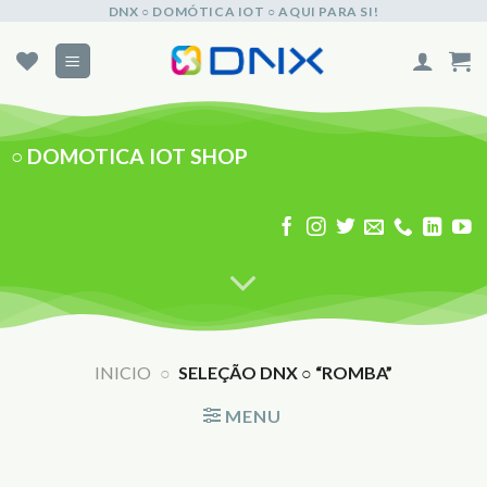
Skip
DNX ○ DOMÓTICA IOT ○ AQUI PARA SI!
to
content
○
DOMOTICA IOT SHOP
INICIO
○
SELEÇÃO DNX ○ “ROMBA”
MENU