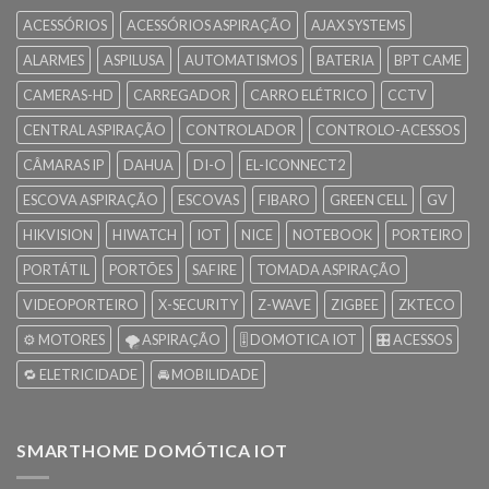
ACESSÓRIOS
ACESSÓRIOS ASPIRAÇÃO
AJAX SYSTEMS
ALARMES
ASPILUSA
AUTOMATISMOS
BATERIA
BPT CAME
CAMERAS-HD
CARREGADOR
CARRO ELÉTRICO
CCTV
CENTRAL ASPIRAÇÃO
CONTROLADOR
CONTROLO-ACESSOS
CÂMARAS IP
DAHUA
DI-O
EL-ICONNECT2
ESCOVA ASPIRAÇÃO
ESCOVAS
FIBARO
GREEN CELL
GV
HIKVISION
HIWATCH
IOT
NICE
NOTEBOOK
PORTEIRO
PORTÁTIL
PORTÕES
SAFIRE
TOMADA ASPIRAÇÃO
VIDEOPORTEIRO
X-SECURITY
Z-WAVE
ZIGBEE
ZKTECO
⚙️ MOTORES
🌪️ ASPIRAÇÃO
🎚️ DOMOTICA IOT
🎛️ ACESSOS
🔁 ELETRICIDADE
🚘 MOBILIDADE
SMARTHOME DOMÓTICA IOT