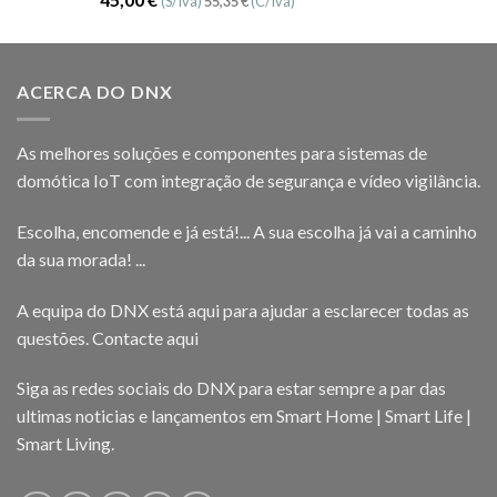
(S/Iva)
55,35
€
(C/Iva)
5.00
de 5
ACERCA DO DNX
As melhores soluções e componentes para sistemas de
domótica IoT com integração de segurança e vídeo vigilância.
Escolha, encomende e já está!... A sua escolha já vai a caminho
da sua morada! ...
A equipa do DNX está aqui para ajudar a esclarecer todas as
questões.
Contacte aqui
Siga as redes sociais do DNX para estar sempre a par das
ultimas noticias e lançamentos em Smart Home | Smart Life |
Smart Living.