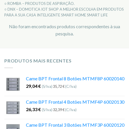
○ ROMBA – PRODUTOS DE ASPIRAÇÃO.
○ DNX – DOMOTICA IOT SHOP A MELHOR ESCOLHA EM PRODUTOS
PARA A SUA CASA INTELIGENTE SMART HOME SMART LIFE
Não foram encontrados produtos correspondentes à sua
pesquisa.
PRODUTOS MAIS RECENTES
Came BPT Frontal 8 Botões MTMF8P 60020140
29,04
€
(S/Iva)
35,72
€
(C/Iva)
Came BPT Frontal 4 Botões MTMF4P 60020130
26,33
€
(S/Iva)
32,39
€
(C/Iva)
Came BPT Frontal 3 Botões MTMF3P 60020120