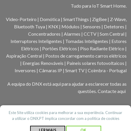
Tudo para IoT Smart Home.
Video-Porteiro | Domótica | SmartThings | ZigBee | Z-Wave,
Bluetooth Tuya | KNX | Módulos | Sensores | Detetores |
Concentradores | Alarmes | CCTV | Som Central |
Interruptores Inteligentes | Tomadas Inteligentes | Estores
Elétricos | Portões Elétricos | Piso Radiante Elétrico |
Aspiração Central | Postos de carregamento carros elétricos
| Energias Renováveis | Paineis solares fotovoltaicos |
Inversores | Câmaras IP | Smart TV | Coimbra - Portugal
A equipa do DNX está aqui para ajudar a esclarecer todas as
questões.
Contacte aqui
Este Site utiliza cookies para melhorar a sua experiência. Continuar
a utilizar o DNX.PT implica concordar com a politica de cookies
CONTACTOS
ACERCA DO DNX
BLOG