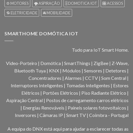
⚙️ MOTORES
🌪️ ASPIRAÇÃO
🎚️ DOMOTICA IOT
🎛️ ACESSOS
🔁 ELETRICIDADE
🚘 MOBILIDADE
SMARTHOME DOMÓTICA IOT
Tudo para IoT Smart Home.
Video-Porteiro | Domótica | SmartThings | ZigBee | Z-Wave,
Bluetooth Tuya | KNX | Módulos | Sensores | Detetores |
Concentradores | Alarmes | CCTV | Som Central |
Interruptores Inteligentes | Tomadas Inteligentes | Estores
Elétricos | Portões Elétricos | Piso Radiante Elétrico |
Aspiração Central | Postos de carregamento carros elétricos
| Energias Renováveis | Paineis solares fotovoltaicos |
Inversores | Câmaras IP | Smart TV | Coimbra - Portugal
A equipa do DNX está aqui para ajudar a esclarecer todas as