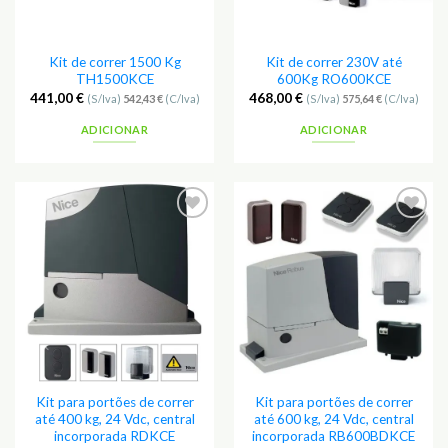
Kit de correr 1500 Kg
Kit de correr 230V até
TH1500KCE
600Kg RO600KCE
441,00
€
468,00
€
(S/Iva)
542,43
€
(C/Iva)
(S/Iva)
575,64
€
(C/Iva)
ADICIONAR
ADICIONAR
Adicionar
Adicionar
aos
aos
Favoritos
Favoritos
Kit para portões de correr
Kit para portões de correr
até 400 kg, 24 Vdc, central
até 600 kg, 24 Vdc, central
incorporada RDKCE
incorporada RB600BDKCE