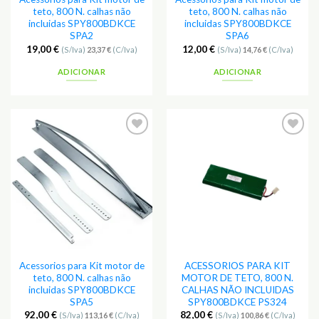
teto, 800 N. calhas não
teto, 800 N. calhas não
incluidas SPY800BDKCE
incluidas SPY800BDKCE
SPA2
SPA6
19,00
€
12,00
€
(S/Iva)
23,37
€
(C/Iva)
(S/Iva)
14,76
€
(C/Iva)
ADICIONAR
ADICIONAR
Adicionar
Adicionar
aos
aos
Favoritos
Favoritos
Acessorios para Kit motor de
ACESSORIOS PARA KIT
teto, 800 N. calhas não
MOTOR DE TETO, 800 N.
incluidas SPY800BDKCE
CALHAS NÃO INCLUIDAS
SPA5
SPY800BDKCE PS324
92,00
€
82,00
€
(S/Iva)
113,16
€
(C/Iva)
(S/Iva)
100,86
€
(C/Iva)