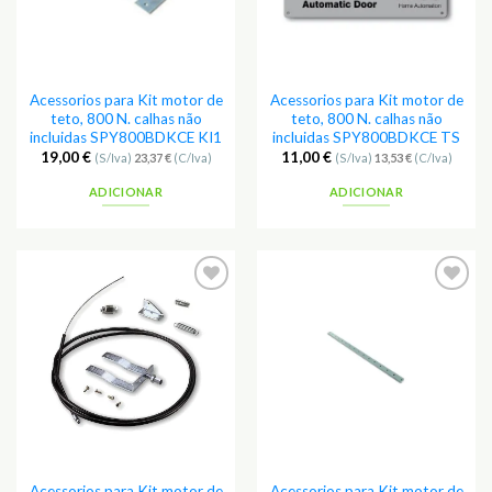
Acessorios para Kit motor de
Acessorios para Kit motor de
teto, 800 N. calhas não
teto, 800 N. calhas não
incluidas SPY800BDKCE KI1
incluidas SPY800BDKCE TS
19,00
€
11,00
€
(S/Iva)
23,37
€
(C/Iva)
(S/Iva)
13,53
€
(C/Iva)
ADICIONAR
ADICIONAR
Adicionar
Adicionar
aos
aos
Favoritos
Favoritos
Acessorios para Kit motor de
Acessorios para Kit motor de