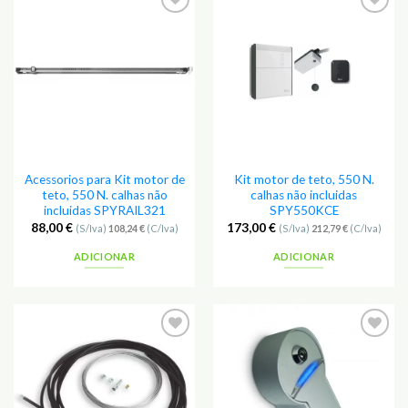
Adicionar
Adicionar
aos
aos
Favoritos
Favoritos
Acessorios para Kit motor de
Kit motor de teto, 550 N.
teto, 550 N. calhas não
calhas não incluidas
incluidas SPYRAIL321
SPY550KCE
88,00
€
173,00
€
(S/Iva)
108,24
€
(C/Iva)
(S/Iva)
212,79
€
(C/Iva)
ADICIONAR
ADICIONAR
Adicionar
Adicionar
aos
aos
Favoritos
Favoritos