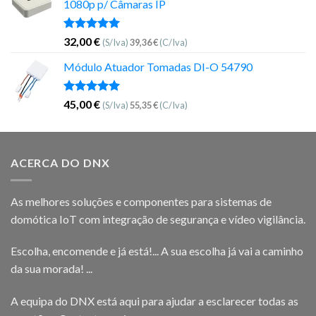
1080p p/ Câmaras IP
Avaliação
32,00
€
(S/Iva)
39,36
€
(C/Iva)
5.00
de 5
Módulo Atuador Tomadas DI-O 54790
Avaliação
45,00
€
(S/Iva)
55,35
€
(C/Iva)
5.00
de 5
ACERCA DO DNX
As melhores soluções e componentes para sistemas de
domótica IoT com integração de segurança e vídeo vigilância.
Escolha, encomende e já está!... A sua escolha já vai a caminho
da sua morada! ...
A equipa do DNX está aqui para ajudar a esclarecer todas as