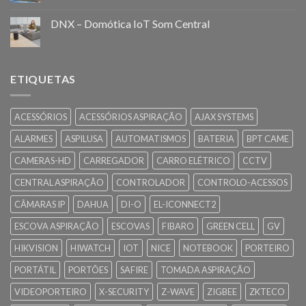
DNX – Domótica IoT Som Central
ETIQUETAS
ACESSÓRIOS
ACESSÓRIOS ASPIRAÇÃO
AJAX SYSTEMS
ALARMES
ASPILUSA
AUTOMATISMOS
BATERIA
BPT CAME
CAMERAS-HD
CARREGADOR
CARRO ELÉTRICO
CCTV
CENTRAL ASPIRAÇÃO
CONTROLADOR
CONTROLO-ACESSOS
CÂMARAS IP
DAHUA
DI-O
EL-ICONNECT2
ESCOVA ASPIRAÇÃO
ESCOVAS
FIBARO
GREEN CELL
GV
HIKVISION
HIWATCH
IOT
NICE
NOTEBOOK
PORTEIRO
PORTÁTIL
PORTÕES
SAFIRE
TOMADA ASPIRAÇÃO
VIDEOPORTEIRO
X-SECURITY
Z-WAVE
ZIGBEE
ZKTECO