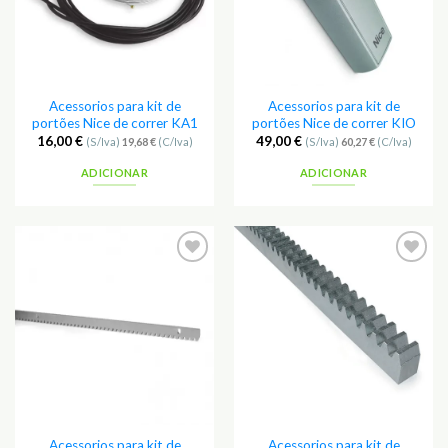
Acessorios para kit de
Acessorios para kit de
portões Nice de correr KA1
portões Nice de correr KIO
16,00
€
49,00
€
(S/Iva)
19,68
€
(C/Iva)
(S/Iva)
60,27
€
(C/Iva)
ADICIONAR
ADICIONAR
Adicionar
Adicionar
aos
aos
Favoritos
Favoritos
Acessorios para kit de
Acessorios para kit de