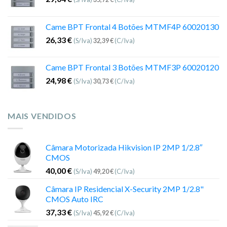
Came BPT Frontal 4 Botões MTMF4P 60020130
26,33
€
(S/Iva)
32,39
€
(C/Iva)
Came BPT Frontal 3 Botões MTMF3P 60020120
24,98
€
(S/Iva)
30,73
€
(C/Iva)
MAIS VENDIDOS
Câmara Motorizada Hikvision IP 2MP 1/2.8″
CMOS
40,00
€
(S/Iva)
49,20
€
(C/Iva)
Câmara IP Residencial X-Security 2MP 1/2.8"
CMOS Auto IRC
37,33
€
(S/Iva)
45,92
€
(C/Iva)