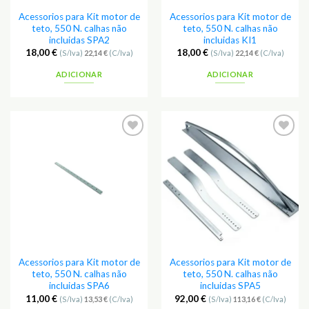
Acessorios para Kit motor de
Acessorios para Kit motor de
teto, 550 N. calhas não
teto, 550 N. calhas não
incluidas SPA2
incluidas KI1
18,00
€
18,00
€
(S/Iva)
22,14
€
(C/Iva)
(S/Iva)
22,14
€
(C/Iva)
ADICIONAR
ADICIONAR
Adicionar
Adicionar
aos
aos
Favoritos
Favoritos
Acessorios para Kit motor de
Acessorios para Kit motor de
teto, 550 N. calhas não
teto, 550 N. calhas não
incluidas SPA6
incluidas SPA5
11,00
€
92,00
€
(S/Iva)
13,53
€
(C/Iva)
(S/Iva)
113,16
€
(C/Iva)