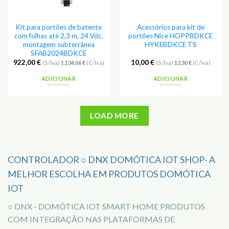
Kit para portões de batente
Acessórios para kit de
com folhas até 2,3 m, 24 Vdc,
portões Nice HOPPBDKCE
montagem subterrânea
HYKEBDKCE TS
SFAB2024BDKCE
922,00
€
10,00
€
(S/Iva)
1.134,06
€
(C/Iva)
(S/Iva)
12,30
€
(C/Iva)
ADICIONAR
ADICIONAR
LOAD MORE
CONTROLADOR ○ DNX DOMÓTICA IOT SHOP- A
MELHOR ESCOLHA EM PRODUTOS DOMÓTICA
IOT
○ DNX - DOMÓTICA IOT SMART HOME PRODUTOS
COM INTEGRAÇÃO NAS PLATAFORMAS DE