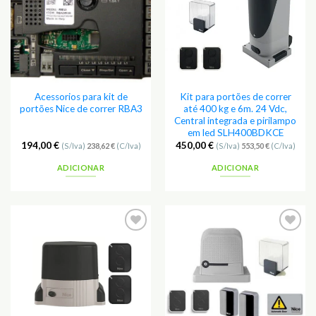
Acessorios para kit de
Kit para portões de correr
portões Nice de correr RBA3
até 400 kg e 6m. 24 Vdc,
Central integrada e pirilampo
em led SLH400BDKCE
194,00
€
450,00
€
(S/Iva)
238,62
€
(C/Iva)
(S/Iva)
553,50
€
(C/Iva)
ADICIONAR
ADICIONAR
Adicionar
Adicionar
aos
aos
Favoritos
Favoritos