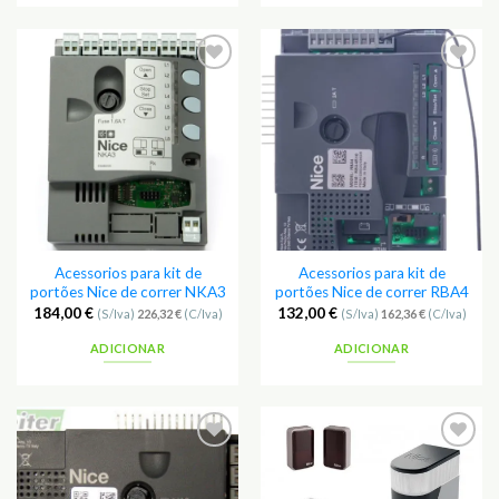
Adicionar
Adicionar
aos
aos
Favoritos
Favoritos
Acessorios para kit de
Acessorios para kit de
portões Nice de correr NKA3
portões Nice de correr RBA4
184,00
€
132,00
€
(S/Iva)
226,32
€
(C/Iva)
(S/Iva)
162,36
€
(C/Iva)
ADICIONAR
ADICIONAR
Adicionar
Adicionar
aos
aos
Favoritos
Favoritos