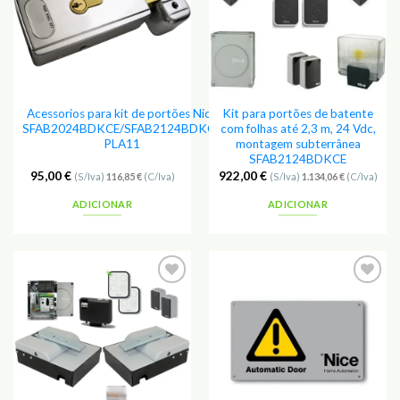
Acessorios para kit de portões Nice
Kit para portões de batente
SFAB2024BDKCE/SFAB2124BDKCE
com folhas até 2,3 m, 24 Vdc,
PLA11
montagem subterrânea
SFAB2124BDKCE
95,00
€
922,00
€
(S/Iva)
116,85
€
(C/Iva)
(S/Iva)
1.134,06
€
(C/Iva)
ADICIONAR
ADICIONAR
Adicionar
Adicionar
aos
aos
Favoritos
Favoritos