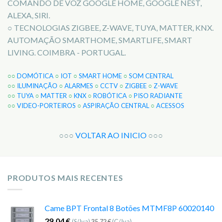
COMANDO DE VOZ GOOGLE HOME, GOOGLE NEST,
ALEXA, SIRI.
○ TECNOLOGIAS ZIGBEE, Z-WAVE, TUYA, MATTER, KNX.
AUTOMAÇÃO SMARTHOME, SMARTLIFE, SMART
LIVING. COIMBRA - PORTUGAL.
○○
DOMÓTICA
○
IOT
○
SMART HOME
○
SOM CENTRAL
○○
ILUMINAÇÃO
○
ALARMES
○
CCTV
○
ZIGBEE
○
Z-WAVE
○○
TUYA
○
MATTER
○
KNX
○
ROBÓTICA
○
PISO RADIANTE
○○
VIDEO-PORTEIROS
○
ASPIRAÇÃO CENTRAL
○
ACESSOS
○○○
VOLTAR AO INICIO
○○○
PRODUTOS MAIS RECENTES
Came BPT Frontal 8 Botões MTMF8P 60020140
29,04
€
(S/Iva)
35,72
€
(C/Iva)