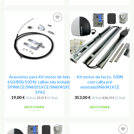
Adicionar
Adicionar
aos
aos
Favoritos
Favoritos
Acessorios para Kit motor de teto,
Kit motor de tecto, 100N
650/800/100 N. calhas não incluidas
com calha pré
SPINKCE/SN6031KCE/SN6041KCE
montadaSN6041KCE
SPA2
19,00
€
353,00
€
(S/Iva)
23,37
€
(C/Iva)
(S/Iva)
434,19
€
(C/Iva)
ADICIONAR
ADICIONAR