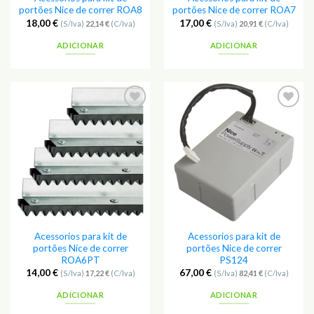
portões Nice de correr ROA8
portões Nice de correr ROA7
18,00
€
17,00
€
(S/Iva)
22,14
€
(C/Iva)
(S/Iva)
20,91
€
(C/Iva)
ADICIONAR
ADICIONAR
Adicionar
Adicionar
aos
aos
Favoritos
Favoritos
Acessorios para kit de
Acessorios para kit de
portões Nice de correr
portões Nice de correr
ROA6PT
PS124
14,00
€
67,00
€
(S/Iva)
17,22
€
(C/Iva)
(S/Iva)
82,41
€
(C/Iva)
ADICIONAR
ADICIONAR