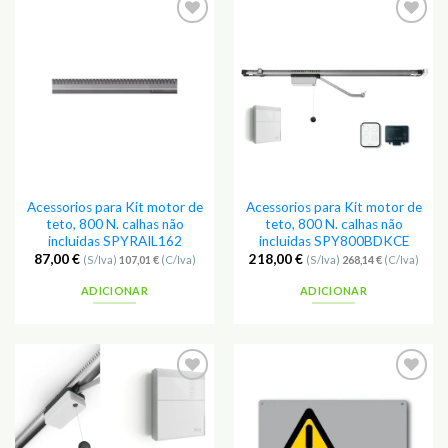
Adicionar
Adicionar
aos
aos
Favoritos
Favoritos
Acessorios para Kit motor de
Acessorios para Kit motor de
teto, 800 N. calhas não
teto, 800 N. calhas não
incluidas SPYRAIL162
incluidas SPY800BDKCE
87,00
€
218,00
€
(S/Iva)
107,01
€
(C/Iva)
(S/Iva)
268,14
€
(C/Iva)
ADICIONAR
ADICIONAR
Adicionar
Adicionar
aos
aos
Favoritos
Favoritos