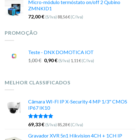
Micro-módulo termóstato on/off 2 Qubino
ZMNKID1
72,00
€
(S/Iva)
88,56
€
(C/Iva)
PROMOÇÃO
Teste - DNX DOMOTICA IOT
1,00
€
0,90
€
(S/Iva)
1,11
€
(C/Iva)
MELHOR CLASSIFICADOS
Câmara WI-FI IP X-Security 4 MP 1/3" CMOS
IP67 IK10
Avaliação
69,33
€
(S/Iva)
85,28
€
(C/Iva)
5.00
de 5
Gravador XVR 5n1 Hikvision 4CH + 1CH IP