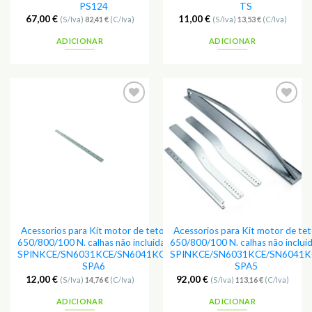
PS124
TS
67,00
€
11,00
€
(S/Iva)
82,41
€
(C/Iva)
(S/Iva)
13,53
€
(C/Iva)
ADICIONAR
ADICIONAR
Adicionar
Adicionar
aos
aos
Favoritos
Favoritos
Acessorios para Kit motor de teto,
Acessorios para Kit motor de tet
650/800/100 N. calhas não incluidas
650/800/100 N. calhas não inclui
SPINKCE/SN6031KCE/SN6041KCE
SPINKCE/SN6031KCE/SN6041K
SPA6
SPA5
12,00
€
92,00
€
(S/Iva)
14,76
€
(C/Iva)
(S/Iva)
113,16
€
(C/Iva)
ADICIONAR
ADICIONAR