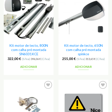
Adicionar
Adicionar
aos
aos
Favoritos
Favoritos
Kit motor de tecto, 800N
Kit motor de tecto, 650N
com calha pré montada
com calha pré montada
SN6031KCE
spinkce
322,00
€
255,00
€
(S/Iva)
396,06
€
(C/Iva)
(S/Iva)
313,65
€
(C/Iva)
ADICIONAR
ADICIONAR
Adicionar
Adicionar
aos
aos
Favoritos
Favoritos