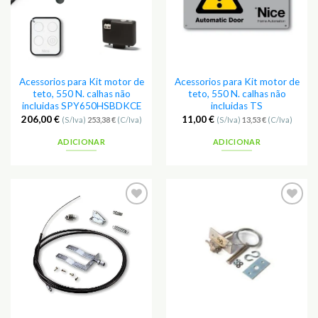
Acessorios para Kit motor de
Acessorios para Kit motor de
teto, 550 N. calhas não
teto, 550 N. calhas não
incluidas SPY650HSBDKCE
incluidas TS
206,00
€
11,00
€
(S/Iva)
253,38
€
(C/Iva)
(S/Iva)
13,53
€
(C/Iva)
ADICIONAR
ADICIONAR
Adicionar
Adicionar
aos
aos
Favoritos
Favoritos