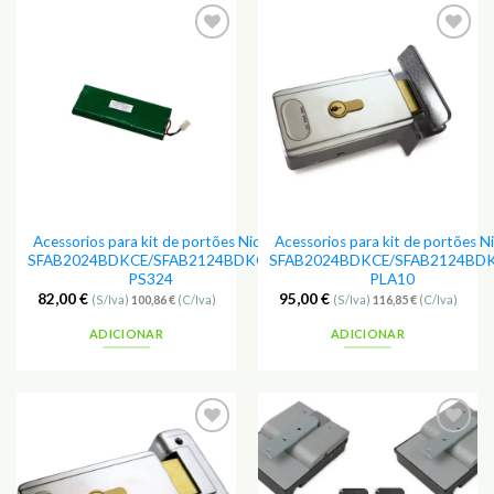
Adicionar
Adicionar
aos
aos
Favoritos
Favoritos
Acessorios para kit de portões Nice
Acessorios para kit de portões N
SFAB2024BDKCE/SFAB2124BDKCE
SFAB2024BDKCE/SFAB2124BD
PS324
PLA10
82,00
€
95,00
€
(S/Iva)
100,86
€
(C/Iva)
(S/Iva)
116,85
€
(C/Iva)
ADICIONAR
ADICIONAR
Adicionar
Adicionar
aos
aos
Favoritos
Favoritos