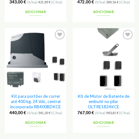
343,00
€
472,00
€
(S/Iva)
421,89
€
(C/Iva)
(S/Iva)
580,56
€
(C/Iva)
ADICIONAR
ADICIONAR
Adicionar
Adicionar
aos
aos
Favoritos
Favoritos
Kit para portões de correr
Kit de Motor de Batente de
até 400 kg, 24 Vdc, central
embutir no pilar
incorporada RB400BDKCE
OLTRE1824KCE
440,00
€
767,00
€
(S/Iva)
541,20
€
(C/Iva)
(S/Iva)
943,41
€
(C/Iva)
ADICIONAR
ADICIONAR