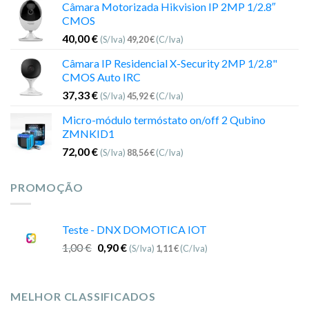
Câmara Motorizada Hikvision IP 2MP 1/2.8″
CMOS
40,00
€
(S/Iva)
49,20
€
(C/Iva)
Câmara IP Residencial X-Security 2MP 1/2.8"
CMOS Auto IRC
37,33
€
(S/Iva)
45,92
€
(C/Iva)
Micro-módulo termóstato on/off 2 Qubino
ZMNKID1
72,00
€
(S/Iva)
88,56
€
(C/Iva)
PROMOÇÃO
Teste - DNX DOMOTICA IOT
1,00
€
0,90
€
(S/Iva)
1,11
€
(C/Iva)
MELHOR CLASSIFICADOS