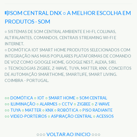
🎼SOM CENTRAL DNX ○ A MELHOR ESCOLHA EM
PRODUTOS - SOM
○ SISTEMAS DE SOM CENTRAL AMBIENTE E HI-FI, COLUNAS,
ALTIFALANTES, COMANDOS, CENTRAIS STREAMING WI-FI E
INTERNET.
○ DOMÓTICA IOT SMART HOME PRODUTOS SELECIONADOS COM
INTEGRAÇÃO NAS MAIS POPULARES PLATAFORMAS DE COMANDO
DE VOZ COMO GOOGLE HOME, GOOGLE NEST, ALEXA, SIRI.
○ TECNOLOGIAS ZIGBEE, Z-WAVE, TUYA, MATTER, KNX. CONCEITOS
DE AUTOMAÇÃO SMARTHOME, SMARTLIFE, SMART LIVING.
COIMBRA - PORTUGAL.
○○
DOMÓTICA
○
IOT
○
SMART HOME
○
SOM CENTRAL
○○
ILUMINAÇÃO
○
ALARMES
○
CCTV
○
ZIGBEE
○
Z-WAVE
○○
TUYA
○
MATTER
○
KNX
○
ROBÓTICA
○
PISO RADIANTE
○○
VIDEO-PORTEIROS
○
ASPIRAÇÃO CENTRAL
○
ACESSOS
○○○
VOLTAR AO INICIO
○○○