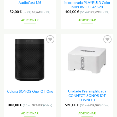
AudioCast M5
incorporada PLAYBULB Color
MIPOW IOT 46528
52,00
€
104,00
€
(S/Iva)
63,96
€
(C/Iva)
(S/Iva)
127,92
€
(C/Iva)
ADICIONAR
ADICIONAR
Unidade Pré-amplificada
Coluna SONOS One IOT One
CONNECT SONOS IOT
CONNECT
303,00
€
520,00
€
(S/Iva)
372,69
€
(C/Iva)
(S/Iva)
639,60
€
(C/Iva)
ADICIONAR
ADICIONAR