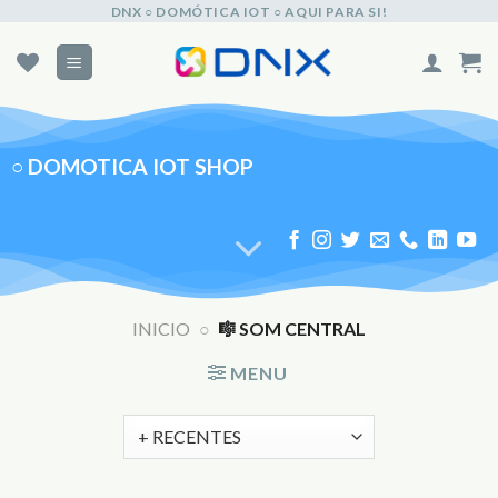
Skip
DNX ○ DOMÓTICA IOT ○ AQUI PARA SI!
to
content
○
DOMOTICA IOT SHOP
INICIO
○
🎼 SOM CENTRAL
MENU