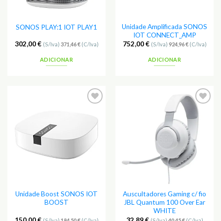
Unidade Amplificada SONOS
SONOS PLAY:1 IOT PLAY1
IOT CONNECT_AMP
302,00
€
752,00
€
(S/Iva)
371,46
€
(C/Iva)
(S/Iva)
924,96
€
(C/Iva)
ADICIONAR
ADICIONAR
Unidade Boost SONOS IOT
Auscultadores Gaming c/ fio
BOOST
JBL Quantum 100 Over Ear
WHITE
150,00
€
32,89
€
(S/Iva)
184,50
€
(C/Iva)
(S/Iva)
40,45
€
(C/Iva)