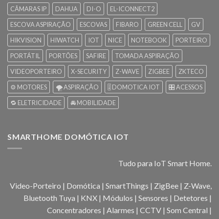
CÂMARAS IP
DAHUA
DI-O
EL-ICONNECT2
ESCOVA ASPIRAÇÃO
ESCOVAS
FIBARO
GREEN CELL
GV
HIKVISION
HIWATCH
IOT
NICE
NOTEBOOK
PORTEIRO
PORTÁTIL
PORTÕES
SAFIRE
TOMADA ASPIRAÇÃO
VIDEOPORTEIRO
X-SECURITY
Z-WAVE
ZIGBEE
ZKTECO
⚙️ MOTORES
🌪️ ASPIRAÇÃO
🎚️ DOMOTICA IOT
🎛️ ACESSOS
🔁 ELETRICIDADE
🚘 MOBILIDADE
SMARTHOME DOMÓTICA IOT
Tudo para IoT Smart Home.
Video-Porteiro | Domótica | SmartThings | ZigBee | Z-Wave,
Bluetooth Tuya | KNX | Módulos | Sensores | Detetores |
Concentradores | Alarmes | CCTV | Som Central |