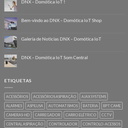
DNX – Domótica IoT !
Bem-vindo ao DNX – Domótica IoT Shop
Galeria de Noticias DNX – Domótica IoT
DNX – Domótica IoT Som Central
ETIQUETAS
ACESSÓRIOS
ACESSÓRIOS ASPIRAÇÃO
AJAX SYSTEMS
ALARMES
ASPILUSA
AUTOMATISMOS
BATERIA
BPT CAME
CAMERAS-HD
CARREGADOR
CARRO ELÉTRICO
CCTV
CENTRAL ASPIRAÇÃO
CONTROLADOR
CONTROLO-ACESSOS