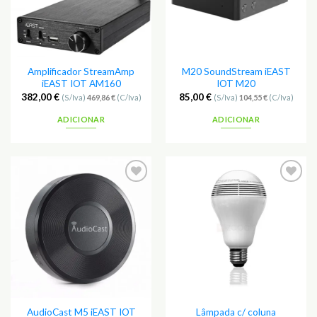
Amplificador StreamAmp
M20 SoundStream iEAST
iEAST IOT AM160
IOT M20
382,00
€
85,00
€
(S/Iva)
469,86
€
(C/Iva)
(S/Iva)
104,55
€
(C/Iva)
ADICIONAR
ADICIONAR
AudioCast M5 iEAST IOT
Lâmpada c/ coluna