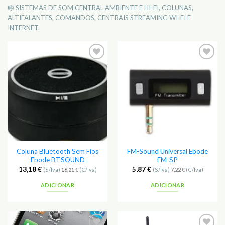
🎼 SISTEMAS DE SOM CENTRAL AMBIENTE E HI-FI, COLUNAS,
ALTIFALANTES, COMANDOS, CENTRAIS STREAMING WI-FI E
INTERNET.
Coluna Bluetooth Sem Fios
FM-Sound Universal Ebode
Ebode BTSOUND
FM-SP
13,18
€
5,87
€
(S/Iva)
16,21
€
(C/Iva)
(S/Iva)
7,22
€
(C/Iva)
ADICIONAR
ADICIONAR