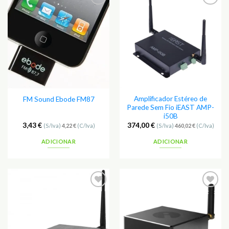
Amplificador Estéreo de
FM Sound Ebode FM87
Parede Sem Fio iEAST AMP-
i50B
3,43
€
374,00
€
(S/Iva)
4,22
€
(C/Iva)
(S/Iva)
460,02
€
(C/Iva)
ADICIONAR
ADICIONAR