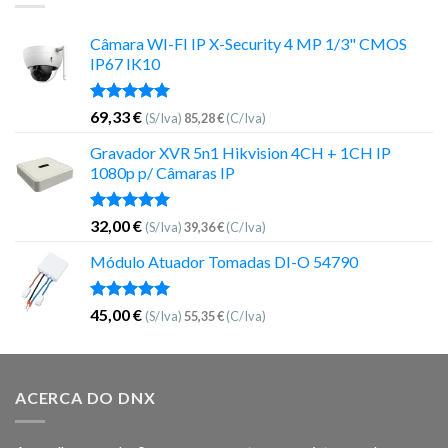
Câmara WI-FI IP X-Security 4 MP 1/3" CMOS
IP67 IK10
Avaliação
69,33
€
(S/Iva)
85,28
€
(C/Iva)
5.00
de 5
Gravador XVR 5n1 Hikvision 4CH + 1CH IP
1080p p/ Câmaras IP
Avaliação
32,00
€
(S/Iva)
39,36
€
(C/Iva)
5.00
de 5
Módulo Atuador Tomadas DI-O 54790
Avaliação
45,00
€
(S/Iva)
55,35
€
(C/Iva)
5.00
de 5
ACERCA DO DNX