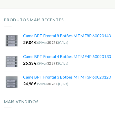
PRODUTOS MAIS RECENTES
Came BPT Frontal 8 Botões MTMF8P 60020140
29,04
€
(S/Iva)
35,72
€
(C/Iva)
Came BPT Frontal 4 Botões MTMF4P 60020130
26,33
€
(S/Iva)
32,39
€
(C/Iva)
Came BPT Frontal 3 Botões MTMF3P 60020120
24,98
€
(S/Iva)
30,73
€
(C/Iva)
MAIS VENDIDOS