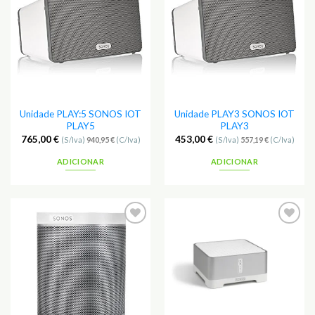
Unidade PLAY:5 SONOS IOT
Unidade PLAY3 SONOS IOT
PLAY5
PLAY3
765,00
€
453,00
€
(S/Iva)
940,95
€
(C/Iva)
(S/Iva)
557,19
€
(C/Iva)
ADICIONAR
ADICIONAR