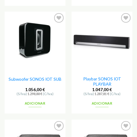
Playbar SONOS IOT
Subwoofer SONOS IOT SUB
PLAYBAR
1.056,00
€
1.047,00
€
(S/Iva)
1.298,88
€
(C/Iva)
(S/Iva)
1.287,81
€
(C/Iva)
ADICIONAR
ADICIONAR