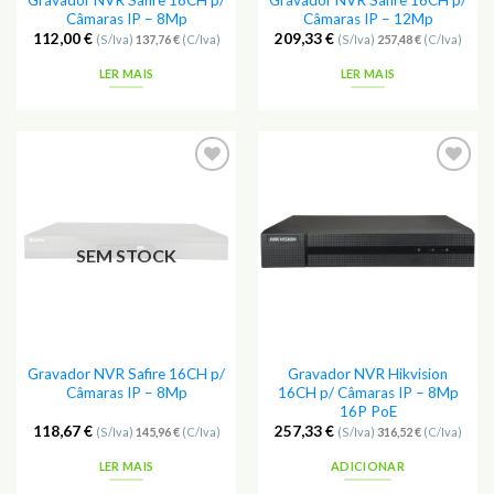
Câmaras IP – 8Mp
Câmaras IP – 12Mp
112,00
€
209,33
€
(S/Iva)
137,76
€
(C/Iva)
(S/Iva)
257,48
€
(C/Iva)
LER MAIS
LER MAIS
Adicionar
Adicionar
aos
aos
Favoritos
Favoritos
SEM STOCK
Gravador NVR Safire 16CH p/
Gravador NVR Hikvision
Câmaras IP – 8Mp
16CH p/ Câmaras IP – 8Mp
16P PoE
118,67
€
257,33
€
(S/Iva)
145,96
€
(C/Iva)
(S/Iva)
316,52
€
(C/Iva)
LER MAIS
ADICIONAR