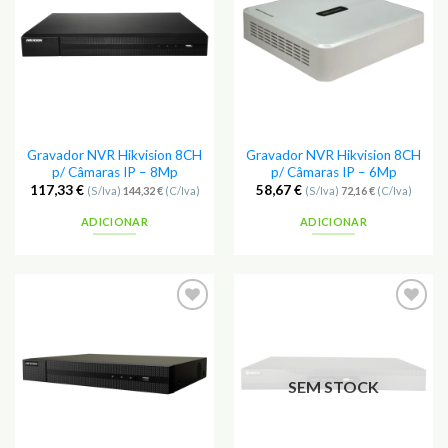
Favoritos
Favoritos
Gravador NVR Hikvision 8CH
Gravador NVR Hikvision 8CH
p/ Câmaras IP – 8Mp
p/ Câmaras IP – 6Mp
117,33
€
58,67
€
(S/Iva)
144,32
€
(C/Iva)
(S/Iva)
72,16
€
(C/Iva)
ADICIONAR
ADICIONAR
Adicionar
Adicionar
aos
aos
Favoritos
Favoritos
SEM STOCK