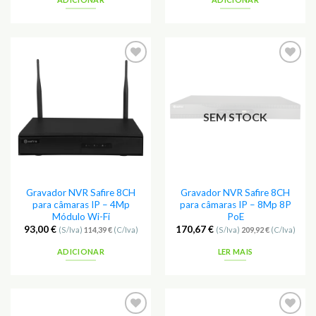
Adicionar
Adicionar
aos
aos
Favoritos
Favoritos
SEM STOCK
Gravador NVR Safire 8CH
Gravador NVR Safire 8CH
para câmaras IP – 4Mp
para câmaras IP – 8Mp 8P
Módulo Wi-Fi
PoE
93,00
€
170,67
€
(S/Iva)
114,39
€
(C/Iva)
(S/Iva)
209,92
€
(C/Iva)
ADICIONAR
LER MAIS