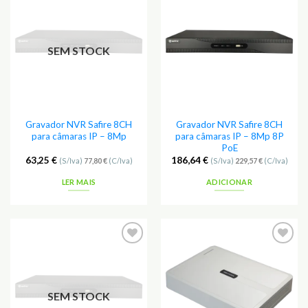
Adicionar
Adicionar
aos
aos
Favoritos
Favoritos
SEM STOCK
Gravador NVR Safire 8CH
Gravador NVR Safire 8CH
para câmaras IP – 8Mp
para câmaras IP – 8Mp 8P
PoE
63,25
€
186,64
€
(S/Iva)
77,80
€
(C/Iva)
(S/Iva)
229,57
€
(C/Iva)
LER MAIS
ADICIONAR
Adicionar
Adicionar
aos
aos
Favoritos
Favoritos
SEM STOCK