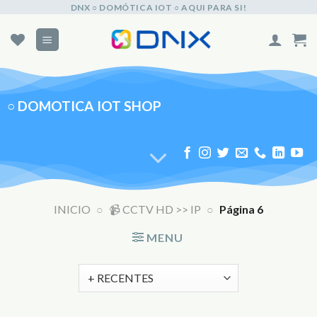
Skip
DNX ○ DOMÓTICA IOT ○ AQUI PARA SI!
to
content
○
DOMOTICA IOT SHOP
INICIO
○
📹 CCTV HD >> IP
○
Página 6
MENU