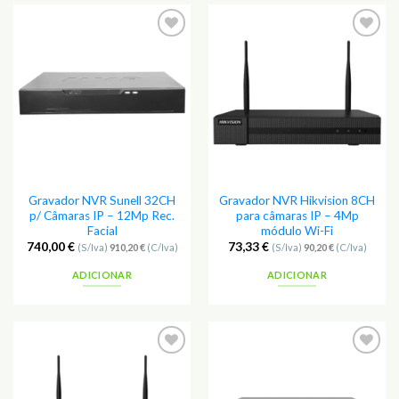
Adicionar
Adicionar
aos
aos
Favoritos
Favoritos
Gravador NVR Sunell 32CH
Gravador NVR Hikvision 8CH
p/ Câmaras IP – 12Mp Rec.
para câmaras IP – 4Mp
Facial
módulo Wi-Fi
740,00
€
73,33
€
(S/Iva)
910,20
€
(C/Iva)
(S/Iva)
90,20
€
(C/Iva)
ADICIONAR
ADICIONAR
Adicionar
Adicionar
aos
aos
Favoritos
Favoritos