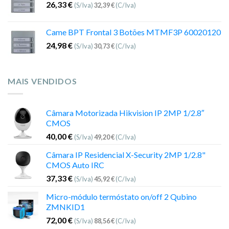
26,33
€
(S/Iva)
32,39
€
(C/Iva)
Came BPT Frontal 3 Botões MTMF3P 60020120
24,98
€
(S/Iva)
30,73
€
(C/Iva)
MAIS VENDIDOS
Câmara Motorizada Hikvision IP 2MP 1/2.8″
CMOS
40,00
€
(S/Iva)
49,20
€
(C/Iva)
Câmara IP Residencial X-Security 2MP 1/2.8"
CMOS Auto IRC
37,33
€
(S/Iva)
45,92
€
(C/Iva)
Micro-módulo termóstato on/off 2 Qubino
ZMNKID1
72,00
€
(S/Iva)
88,56
€
(C/Iva)