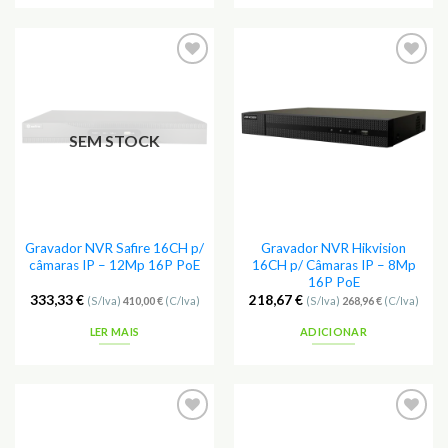
Adicionar
Adicionar
aos
aos
Favoritos
Favoritos
SEM STOCK
Gravador NVR Safire 16CH p/
Gravador NVR Hikvision
câmaras IP – 12Mp 16P PoE
16CH p/ Câmaras IP – 8Mp
16P PoE
333,33
€
218,67
€
(S/Iva)
410,00
€
(C/Iva)
(S/Iva)
268,96
€
(C/Iva)
LER MAIS
ADICIONAR
Adicionar
Adicionar