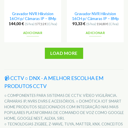
Gravador NVR Hikvision
Gravador NVR Hikvision
16CH p/ Câmaras IP – 8Mp
16CH p/ Câmaras IP – 8Mp
144,00
€
93,33
€
(S/Iva)
177,12
€
(C/Iva)
(S/Iva)
114,80
€
(C/Iva)
ADICIONAR
ADICIONAR
LOAD MORE
📹 CCTV ○ DNX - A MELHOR ESCOLHA EM
PRODUTOS CCTV
○ COMPONENTES PARA SISTEMAS DE CCTV. VÍDEO VIGILÂNCIA.
CÂMARAS IP, NVRS DVRS E ACESSÓRIOS. ○ DOMÓTICA IOT SMART
HOME PRODUTOS SELECIONADOS COM INTEGRAÇÃO NAS MAIS
POPULARES PLATAFORMAS DE COMANDO DE VOZ COMO GOOGLE
HOME, GOOGLE NEST, ALEXA, SIRI.
○ TECNOLOGIAS ZIGBEE, Z-WAVE, TUYA, MATTER, KNX. CONCEITOS