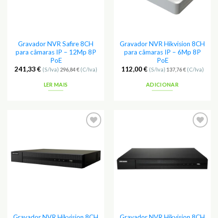
Gravador NVR Safire 8CH
Gravador NVR Hikvision 8CH
para câmaras IP – 12Mp 8P
para câmaras IP – 6Mp 8P
PoE
PoE
241,33
€
112,00
€
(S/Iva)
296,84
€
(C/Iva)
(S/Iva)
137,76
€
(C/Iva)
LER MAIS
ADICIONAR
Adicionar
Adicionar
aos
aos
Favoritos
Favoritos
Gravador NVR Hikvision 8CH
Gravador NVR Hikvision 8CH