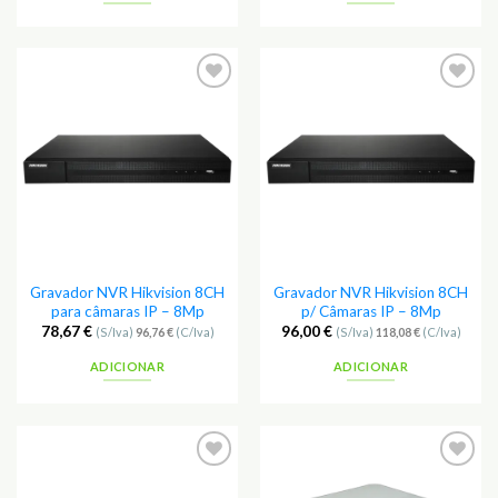
Adicionar
Adicionar
aos
aos
Favoritos
Favoritos
Gravador NVR Hikvision 8CH
Gravador NVR Hikvision 8CH
para câmaras IP – 8Mp
p/ Câmaras IP – 8Mp
78,67
€
96,00
€
(S/Iva)
96,76
€
(C/Iva)
(S/Iva)
118,08
€
(C/Iva)
ADICIONAR
ADICIONAR
Adicionar
Adicionar
aos
aos