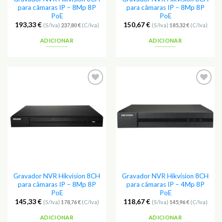
para câmaras IP – 8Mp 8P
para câmaras IP – 8Mp 8P
PoE
PoE
193,33
€
150,67
€
(S/Iva)
237,80
€
(C/Iva)
(S/Iva)
185,32
€
(C/Iva)
ADICIONAR
ADICIONAR
Adicionar
Adicionar
aos
aos
Favoritos
Favoritos
Gravador NVR Hikvision 8CH
Gravador NVR Hikvision 8CH
para câmaras IP – 8Mp 8P
para câmaras IP – 4Mp 8P
PoE
PoE
145,33
€
118,67
€
(S/Iva)
178,76
€
(C/Iva)
(S/Iva)
145,96
€
(C/Iva)
ADICIONAR
ADICIONAR