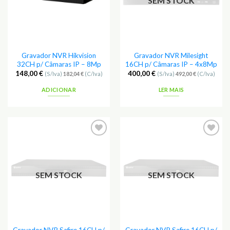
SEM STOCK
Gravador NVR Hikvision
Gravador NVR Milesight
32CH p/ Câmaras IP – 8Mp
16CH p/ Câmaras IP – 4x8Mp
148,00
€
400,00
€
(S/Iva)
182,04
€
(C/Iva)
(S/Iva)
492,00
€
(C/Iva)
ADICIONAR
LER MAIS
Adicionar
Adicionar
aos
aos
Favoritos
Favoritos
SEM STOCK
SEM STOCK
Gravador NVR Safire 16CH p/
Gravador NVR Safire 16CH p/