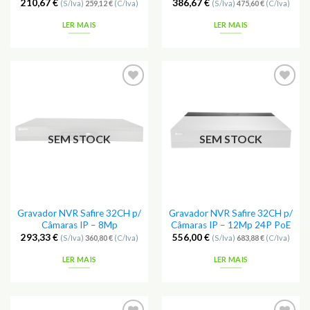
210,67
€
386,67
€
(S/Iva)
259,12
€
(C/Iva)
(S/Iva)
475,60
€
(C/Iva)
LER MAIS
LER MAIS
Adicionar
Adicionar
aos
aos
Favoritos
Favoritos
SEM STOCK
SEM STOCK
Gravador NVR Safire 32CH p/
Gravador NVR Safire 32CH p/
Câmaras IP – 8Mp
Câmaras IP – 12Mp 24P PoE
293,33
€
556,00
€
(S/Iva)
360,80
€
(C/Iva)
(S/Iva)
683,88
€
(C/Iva)
LER MAIS
LER MAIS