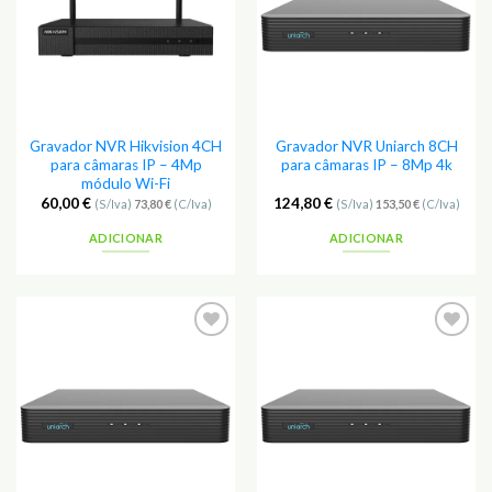
Gravador NVR Hikvision 4CH
Gravador NVR Uniarch 8CH
para câmaras IP – 4Mp
para câmaras IP – 8Mp 4k
módulo Wi-Fi
60,00
€
124,80
€
(S/Iva)
73,80
€
(C/Iva)
(S/Iva)
153,50
€
(C/Iva)
ADICIONAR
ADICIONAR
Adicionar
Adicionar
aos
aos
Favoritos
Favoritos