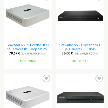
Adicionar
Adicionar
aos
aos
Favoritos
Favoritos
Gravador NVR Hikvision 4CH
Gravador NVR Hikvision 4CH
p/ Câmaras IP – 4Mp 4P PoE
p/ Câmaras IP – 8Mp
78,67
€
56,00
€
(S/Iva)
96,76
€
(C/Iva)
(S/Iva)
68,88
€
(C/Iva)
ADICIONAR
ADICIONAR
Adicionar
Adicionar
aos
aos
Favoritos
Favoritos