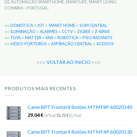
DE AUTOMAÇÃO SMARTHOME, SMARTLIFE, SMART LIVING.
COIMBRA - PORTUGAL.
○○
DOMÓTICA
○
IOT
○
SMART HOME
○
SOM CENTRAL
○○
ILUMINAÇÃO
○
ALARMES
○
CCTV
○
ZIGBEE
○
Z-WAVE
○○
TUYA
○
MATTER
○
KNX
○
ROBÓTICA
○
PISO RADIANTE
○○
VIDEO-PORTEIROS
○
ASPIRAÇÃO CENTRAL
○
ACESSOS
○○○
VOLTAR AO INICIO
○○○
PRODUTOS MAIS RECENTES
Came BPT Frontal 8 Botões MTMF8P 60020140
29,04
€
(S/Iva)
35,72
€
(C/Iva)
Came BPT Frontal 4 Botões MTMF4P 60020130