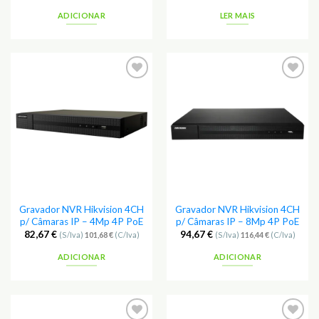
ADICIONAR
LER MAIS
Adicionar
Adicionar
aos
aos
Favoritos
Favoritos
Gravador NVR Hikvision 4CH
Gravador NVR Hikvision 4CH
p/ Câmaras IP – 4Mp 4P PoE
p/ Câmaras IP – 8Mp 4P PoE
82,67
€
94,67
€
(S/Iva)
101,68
€
(C/Iva)
(S/Iva)
116,44
€
(C/Iva)
ADICIONAR
ADICIONAR