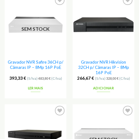
Adicionar
Adicionar
aos
aos
Favoritos
Favoritos
SEM STOCK
Gravador NVR Safire 36CH p/
Gravador NVR Hikvision
Câmaras IP – 8Mp 16P PoE
32CH p/ Câmaras IP – 8Mp
16P PoE
393,33
€
266,67
€
(S/Iva)
483,80
€
(C/Iva)
(S/Iva)
328,00
€
(C/Iva)
LER MAIS
ADICIONAR
Adicionar
Adicionar
aos
aos
Favoritos
Favoritos