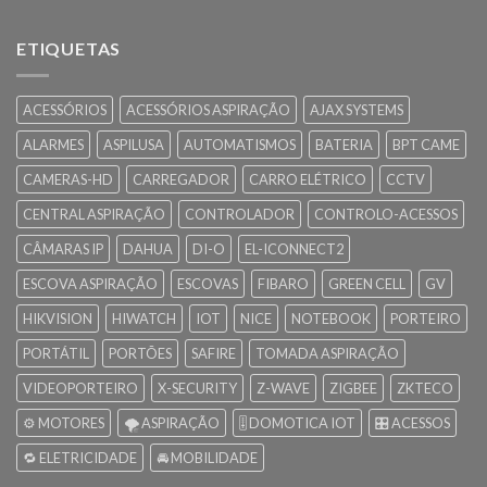
ETIQUETAS
ACESSÓRIOS
ACESSÓRIOS ASPIRAÇÃO
AJAX SYSTEMS
ALARMES
ASPILUSA
AUTOMATISMOS
BATERIA
BPT CAME
CAMERAS-HD
CARREGADOR
CARRO ELÉTRICO
CCTV
CENTRAL ASPIRAÇÃO
CONTROLADOR
CONTROLO-ACESSOS
CÂMARAS IP
DAHUA
DI-O
EL-ICONNECT2
ESCOVA ASPIRAÇÃO
ESCOVAS
FIBARO
GREEN CELL
GV
HIKVISION
HIWATCH
IOT
NICE
NOTEBOOK
PORTEIRO
PORTÁTIL
PORTÕES
SAFIRE
TOMADA ASPIRAÇÃO
VIDEOPORTEIRO
X-SECURITY
Z-WAVE
ZIGBEE
ZKTECO
⚙️ MOTORES
🌪️ ASPIRAÇÃO
🎚️ DOMOTICA IOT
🎛️ ACESSOS
🔁 ELETRICIDADE
🚘 MOBILIDADE