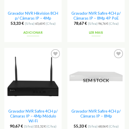
Gravador NVR Hikvision 8CH
Gravador NVR Safire 4CH p/
p/ Câmaras IP – 4Mp
Câmaras IP – 8Mp 4P PoE
53,33
€
78,67
€
(S/Iva)
65,60
€
(C/Iva)
(S/Iva)
96,76
€
(C/Iva)
ADICIONAR
LER MAIS
Adicionar
Adicionar
aos
aos
Favoritos
Favoritos
SEM STOCK
Gravador NVR Safire 4CH p/
Gravador NVR Safire 4CH p/
Câmaras IP – 4Mp Módulo
Câmaras IP – 8Mp
Wi-Fi
90,67
€
55,33
€
(S/Iva)
111,52
€
(C/Iva)
(S/Iva)
68,06
€
(C/Iva)