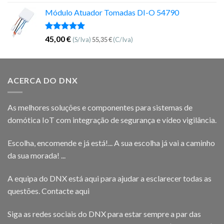
5.00
de 5
Módulo Atuador Tomadas DI-O 54790
Avaliação
45,00
€
(S/Iva)
55,35
€
(C/Iva)
5.00
de 5
ACERCA DO DNX
As melhores soluções e componentes para sistemas de
domótica IoT com integração de segurança e vídeo vigilância.
Escolha, encomende e já está!... A sua escolha já vai a caminho
da sua morada! ...
A equipa do DNX está aqui para ajudar a esclarecer todas as
questões.
Contacte aqui
Siga as redes sociais do DNX para estar sempre a par das