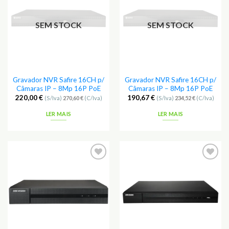
aos
aos
Favoritos
Favoritos
SEM STOCK
SEM STOCK
Gravador NVR Safire 16CH p/
Gravador NVR Safire 16CH p/
Câmaras IP – 8Mp 16P PoE
Câmaras IP – 8Mp 16P PoE
220,00
€
190,67
€
(S/Iva)
270,60
€
(C/Iva)
(S/Iva)
234,52
€
(C/Iva)
LER MAIS
LER MAIS
Adicionar
Adicionar
aos
aos
Favoritos
Favoritos