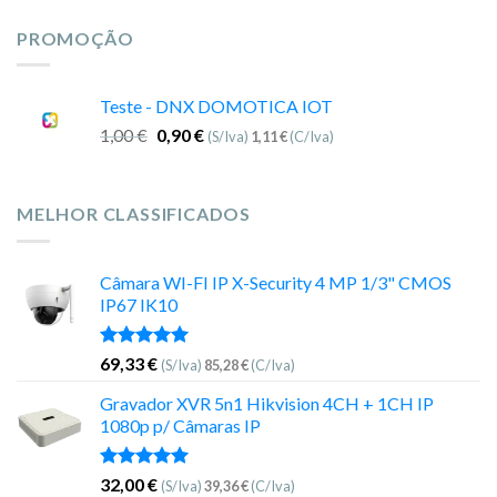
PROMOÇÃO
Teste - DNX DOMOTICA IOT
1,00
€
0,90
€
(S/Iva)
1,11
€
(C/Iva)
MELHOR CLASSIFICADOS
Câmara WI-FI IP X-Security 4 MP 1/3" CMOS
IP67 IK10
Avaliação
69,33
€
(S/Iva)
85,28
€
(C/Iva)
5.00
de 5
Gravador XVR 5n1 Hikvision 4CH + 1CH IP
1080p p/ Câmaras IP
Avaliação
32,00
€
(S/Iva)
39,36
€
(C/Iva)