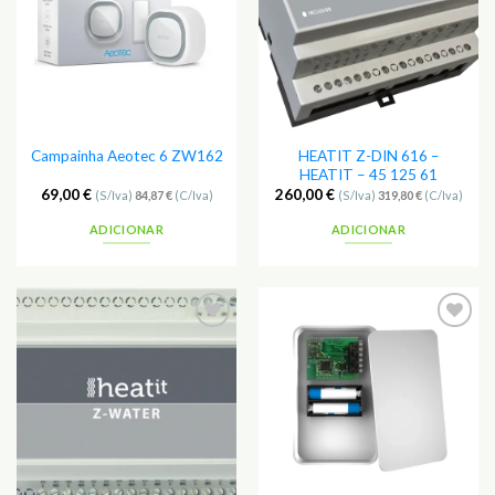
HEATIT Z-DIN 616 –
Campainha Aeotec 6 ZW162
HEATIT – 45 125 61
69,00
€
260,00
€
(S/Iva)
84,87
€
(C/Iva)
(S/Iva)
319,80
€
(C/Iva)
ADICIONAR
ADICIONAR
Adicionar
Adicionar
aos
aos
Favoritos
Favoritos