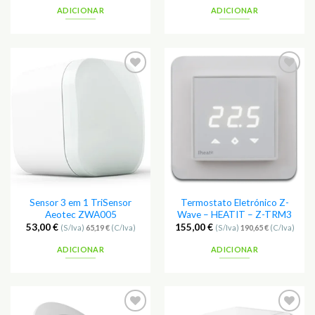
ADICIONAR
ADICIONAR
Adicionar
Adicionar
aos
aos
Favoritos
Favoritos
Sensor 3 em 1 TriSensor
Termostato Eletrónico Z-
Aeotec ZWA005
Wave – HEATIT – Z-TRM3
53,00
€
155,00
€
(S/Iva)
65,19
€
(C/Iva)
(S/Iva)
190,65
€
(C/Iva)
ADICIONAR
ADICIONAR