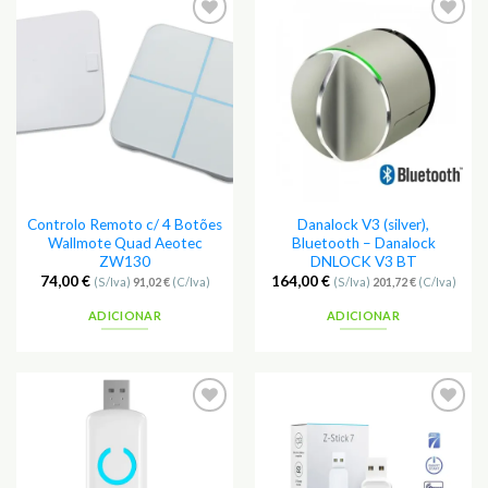
Adicionar
Adicionar
aos
aos
Favoritos
Favoritos
Controlo Remoto c/ 4 Botões
Danalock V3 (silver),
Wallmote Quad Aeotec
Bluetooth – Danalock
ZW130
DNLOCK V3 BT
74,00
€
164,00
€
(S/Iva)
91,02
€
(C/Iva)
(S/Iva)
201,72
€
(C/Iva)
ADICIONAR
ADICIONAR
Adicionar
Adicionar
aos
aos
Favoritos
Favoritos