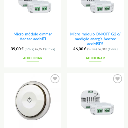
Micro-módulo dimmer
Micro-módulo ON/OFF G2 c/
Aeotec aeoMEI
medição energia Aeotec
aeoMSES
39,00
€
46,00
€
(S/Iva)
47,97
€
(C/Iva)
(S/Iva)
56,58
€
(C/Iva)
ADICIONAR
ADICIONAR
Adicionar
Adicionar
aos
aos
Favoritos
Favoritos