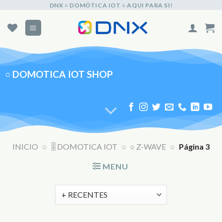
Skip
DNX ○ DOMÓTICA IOT ○ AQUI PARA SI!
to
content
○
DOMOTICA IOT SHOP
INICIO
○
🎚️ DOMOTICA IOT
○
○ Z-WAVE
○
Página 3
MENU