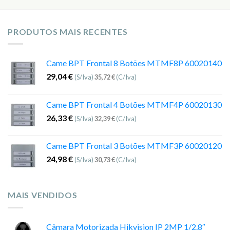
PRODUTOS MAIS RECENTES
Came BPT Frontal 8 Botões MTMF8P 60020140
29,04
€
(S/Iva)
35,72
€
(C/Iva)
Came BPT Frontal 4 Botões MTMF4P 60020130
26,33
€
(S/Iva)
32,39
€
(C/Iva)
Came BPT Frontal 3 Botões MTMF3P 60020120
24,98
€
(S/Iva)
30,73
€
(C/Iva)
MAIS VENDIDOS
Câmara Motorizada Hikvision IP 2MP 1/2.8″