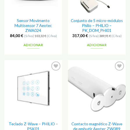
Sensor Movimento
Conjunto de 5 micro-módulos
Multisensor 7 Aeotec
Philio – PHILIO –
ZWA024
PK_DOM_PHI01
84,00
€
317,00
€
(S/Iva)
103,32
€
(C/Iva)
(S/Iva)
389,91
€
(C/Iva)
ADICIONAR
ADICIONAR
Adicionar
Adicionar
aos
aos
Favoritos
Favoritos
Teclado Z-Wave – PHILIO –
Contacto magnético Z-Wave
PSK01
de embutir Aeotec ZW089