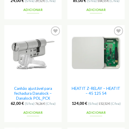
24,00
€
85,00
€
(S/Iva)
29,52
€
(C/Iva)
(S/Iva)
104,55
€
(C/Iva)
ADICIONAR
ADICIONAR
Adicionar
Adicionar
aos
aos
Favoritos
Favoritos
Canhão ajustável para
HEATIT Z-RELAY – HEATIT
fechadura Danalock –
– 45 125 54
Danalock POL_PCX
62,00
€
124,00
€
(S/Iva)
76,26
€
(C/Iva)
(S/Iva)
152,52
€
(C/Iva)
ADICIONAR
ADICIONAR