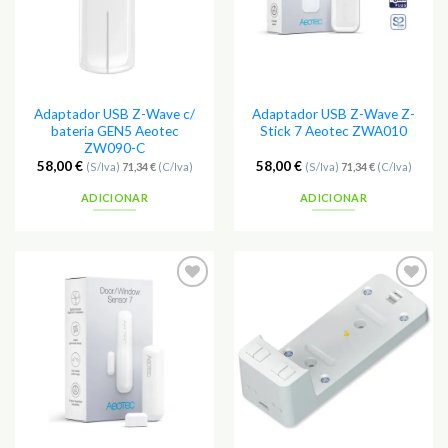
Adaptador USB Z-Wave c/
Adaptador USB Z-Wave Z-
bateria GEN5 Aeotec
Stick 7 Aeotec ZWA010
ZW090-C
58,00
€
58,00
€
(S/Iva)
71,34
€
(C/Iva)
(S/Iva)
71,34
€
(C/Iva)
ADICIONAR
ADICIONAR
Adicionar
Adicionar
aos
aos
Favoritos
Favoritos