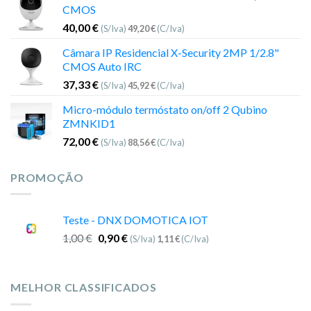
CMOS
40,00
€
(S/Iva)
49,20
€
(C/Iva)
Câmara IP Residencial X-Security 2MP 1/2.8"
CMOS Auto IRC
37,33
€
(S/Iva)
45,92
€
(C/Iva)
Micro-módulo termóstato on/off 2 Qubino
ZMNKID1
72,00
€
(S/Iva)
88,56
€
(C/Iva)
PROMOÇÃO
Teste - DNX DOMOTICA IOT
1,00
€
0,90
€
(S/Iva)
1,11
€
(C/Iva)
MELHOR CLASSIFICADOS