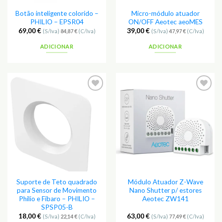
Botão inteligente colorido –
Micro-módulo atuador
PHILIO – EPSR04
ON/OFF Aeotec aeoMES
69,00
€
39,00
€
(S/Iva)
84,87
€
(C/Iva)
(S/Iva)
47,97
€
(C/Iva)
ADICIONAR
ADICIONAR
Adicionar
Adicionar
aos
aos
Favoritos
Favoritos
Suporte de Teto quadrado
Módulo Atuador Z-Wave
para Sensor de Movimento
Nano Shutter p/ estores
Philio e Fibaro – PHILIO –
Aeotec ZW141
SPSP05-B
18,00
€
63,00
€
(S/Iva)
22,14
€
(C/Iva)
(S/Iva)
77,49
€
(C/Iva)