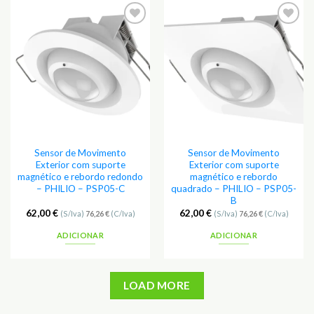
Adicionar
Adicionar
aos
aos
Favoritos
Favoritos
Sensor de Movimento
Sensor de Movimento
Exterior com suporte
Exterior com suporte
magnético e rebordo redondo
magnético e rebordo
– PHILIO – PSP05-C
quadrado – PHILIO – PSP05-
B
62,00
€
62,00
€
(S/Iva)
76,26
€
(C/Iva)
(S/Iva)
76,26
€
(C/Iva)
ADICIONAR
ADICIONAR
LOAD MORE