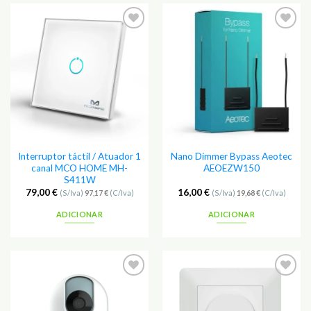
Adicionar
Adicionar
aos
aos
Favoritos
Favoritos
Interruptor táctil / Atuador 1
Nano Dimmer Bypass Aeotec
canal MCO HOME MH-
AEOEZW150
S411W
79,00
€
16,00
€
(S/Iva)
97,17
€
(C/Iva)
(S/Iva)
19,68
€
(C/Iva)
ADICIONAR
ADICIONAR
Adicionar
Adicionar
aos
aos
Favoritos
Favoritos