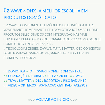
🎚️ Z-WAVE ○ DNX - A MELHOR ESCOLHA EM
PRODUTOS DOMÓTICA IOT
○ Z-WAVE - COMPONENTES E MÓDULOS DE DOMÓTICA IOT Z-
WAVE SMART HOME SMART LIFE ○ DOMÓTICA IOT SMART HOME
PRODUTOS SELECIONADOS COM INTEGRAÇÃO NAS MAIS
POPULARES PLATAFORMAS DE COMANDO DE VOZ COMO GOOGLE
HOME, GOOGLE NEST, ALEXA, SIRI.
○ TECNOLOGIAS ZIGBEE, Z-WAVE, TUYA, MATTER, KNX. CONCEITOS
DE AUTOMAÇÃO SMARTHOME, SMARTLIFE, SMART LIVING.
COIMBRA - PORTUGAL.
○○
DOMÓTICA
○
IOT
○
SMART HOME
○
SOM CENTRAL
○○
ILUMINAÇÃO
○
ALARMES
○
CCTV
○
ZIGBEE
○
Z-WAVE
○○
TUYA
○
MATTER
○
KNX
○
ROBÓTICA
○
PISO RADIANTE
○○
VIDEO-PORTEIROS
○
ASPIRAÇÃO CENTRAL
○
ACESSOS
○○○
VOLTAR AO INICIO
○○○