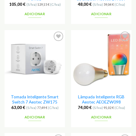
105,00
€
48,00
€
(S/Iva)
129,15
€
(C/Iva)
(S/Iva)
59,04
€
(C/Iva)
ADICIONAR
ADICIONAR
Adicionar
Adicionar
aos
aos
Favoritos
Favoritos
Tomada Inteligente Smart
Lâmpada Inteligente RGB
Switch 7 Aeotec ZW175
Aeotec AEOEZW098
63,00
€
74,00
€
(S/Iva)
77,49
€
(C/Iva)
(S/Iva)
91,02
€
(C/Iva)
ADICIONAR
ADICIONAR