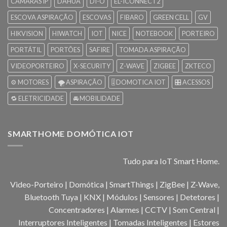
CÂMARAS IP
DAHUA
DI-O
EL-ICONNECT2
ESCOVA ASPIRAÇÃO
ESCOVAS
FIBARO
GREEN CELL
GV
HIKVISION
HIWATCH
IOT
NICE
NOTEBOOK
PORTEIRO
PORTÁTIL
PORTÕES
SAFIRE
TOMADA ASPIRAÇÃO
VIDEOPORTEIRO
X-SECURITY
Z-WAVE
ZIGBEE
ZKTECO
⚙️ MOTORES
🌪️ ASPIRAÇÃO
🎚️ DOMOTICA IOT
🎛️ ACESSOS
🔁 ELETRICIDADE
🚘 MOBILIDADE
SMARTHOME DOMÓTICA IOT
Tudo para IoT Smart Home.
Video-Porteiro | Domótica | SmartThings | ZigBee | Z-Wave,
Bluetooth Tuya | KNX | Módulos | Sensores | Detetores |
Concentradores | Alarmes | CCTV | Som Central |
Interruptores Inteligentes | Tomadas Inteligentes | Estores