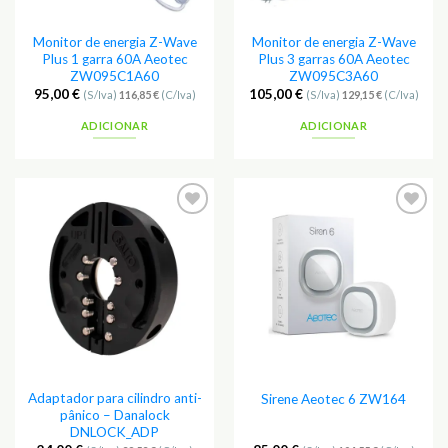
Monitor de energia Z-Wave
Monitor de energia Z-Wave
Plus 1 garra 60A Aeotec
Plus 3 garras 60A Aeotec
ZW095C1A60
ZW095C3A60
95,00
€
105,00
€
(S/Iva)
116,85
€
(C/Iva)
(S/Iva)
129,15
€
(C/Iva)
ADICIONAR
ADICIONAR
Adicionar
Adicionar
aos
aos
Favoritos
Favoritos
Adaptador para cilindro anti-
Sirene Aeotec 6 ZW164
pânico – Danalock
DNLOCK_ADP