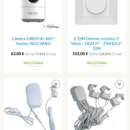
Câmara 1080 FHD 360 °
Z-DIM Dimmer rotativo Z-
Aeotec AEOCAMEU
Wave – HEATIT – ZWHEA Z-
DIM
63,00
€
103,00
€
(S/Iva)
77,49
€
(C/Iva)
(S/Iva)
126,69
€
(C/Iva)
ADICIONAR
ADICIONAR
Adicionar
Adicionar
aos
aos
Favoritos
Favoritos