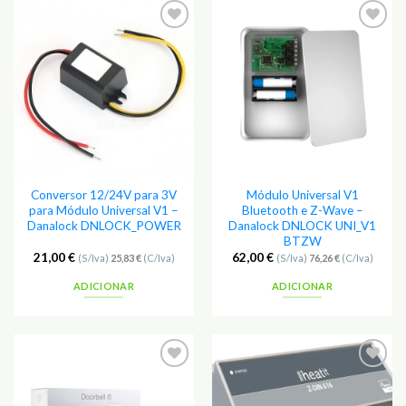
Adicionar
Adicionar
aos
aos
Favoritos
Favoritos
Conversor 12/24V para 3V
Módulo Universal V1
para Módulo Universal V1 –
Bluetooth e Z-Wave –
Danalock DNLOCK_POWER
Danalock DNLOCK UNI_V1
BTZW
21,00
€
62,00
€
(S/Iva)
25,83
€
(C/Iva)
(S/Iva)
76,26
€
(C/Iva)
ADICIONAR
ADICIONAR
Adicionar
Adicionar
aos
aos
Favoritos
Favoritos