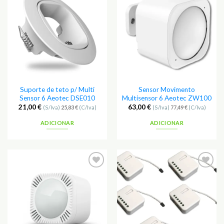
Adicionar
Adicionar
aos
aos
Favoritos
Favoritos
Suporte de teto p/ Multi
Sensor Movimento
Sensor 6 Aeotec DSE010
Multisensor 6 Aeotec ZW100
21,00
€
63,00
€
(S/Iva)
25,83
€
(C/Iva)
(S/Iva)
77,49
€
(C/Iva)
ADICIONAR
ADICIONAR
Adicionar
Adicionar
aos
aos
Favoritos
Favoritos