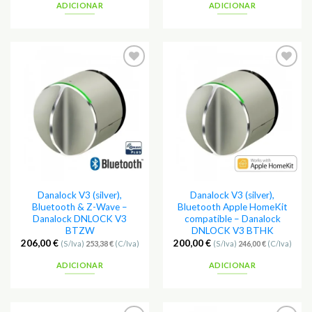
ADICIONAR
ADICIONAR
Adicionar
Adicionar
aos
aos
Favoritos
Favoritos
Danalock V3 (silver),
Danalock V3 (silver),
Bluetooth & Z-Wave –
Bluetooth Apple HomeKit
Danalock DNLOCK V3
compatible – Danalock
BTZW
DNLOCK V3 BTHK
206,00
€
200,00
€
(S/Iva)
253,38
€
(C/Iva)
(S/Iva)
246,00
€
(C/Iva)
ADICIONAR
ADICIONAR