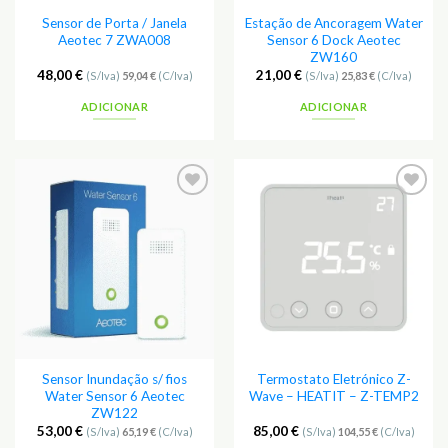
Sensor de Porta / Janela
Estação de Ancoragem Water
Aeotec 7 ZWA008
Sensor 6 Dock Aeotec
ZW160
48,00
€
21,00
€
(S/Iva)
59,04
€
(C/Iva)
(S/Iva)
25,83
€
(C/Iva)
ADICIONAR
ADICIONAR
Adicionar
Adicionar
aos
aos
Favoritos
Favoritos
Sensor Inundação s/ fios
Termostato Eletrónico Z-
Water Sensor 6 Aeotec
Wave – HEATIT – Z-TEMP2
ZW122
53,00
€
85,00
€
(S/Iva)
65,19
€
(C/Iva)
(S/Iva)
104,55
€
(C/Iva)