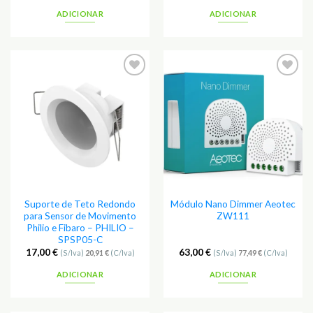
ADICIONAR
ADICIONAR
Adicionar
Adicionar
aos
aos
Favoritos
Favoritos
Suporte de Teto Redondo
Módulo Nano Dimmer Aeotec
para Sensor de Movimento
ZW111
Philio e Fibaro – PHILIO –
SPSP05-C
17,00
€
63,00
€
(S/Iva)
20,91
€
(C/Iva)
(S/Iva)
77,49
€
(C/Iva)
ADICIONAR
ADICIONAR