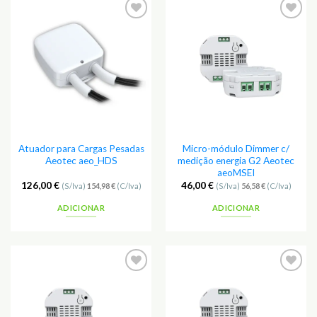
Adicionar
Adicionar
aos
aos
Favoritos
Favoritos
Atuador para Cargas Pesadas
Micro-módulo Dimmer c/
Aeotec aeo_HDS
medição energia G2 Aeotec
aeoMSEI
126,00
€
46,00
€
(S/Iva)
154,98
€
(C/Iva)
(S/Iva)
56,58
€
(C/Iva)
ADICIONAR
ADICIONAR
Adicionar
Adicionar
aos
aos
Favoritos
Favoritos