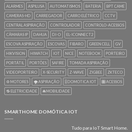
ALARMES
ASPILUSA
AUTOMATISMOS
BATERIA
BPT CAME
CAMERAS-HD
CARREGADOR
CARRO ELÉTRICO
CCTV
CENTRAL ASPIRAÇÃO
CONTROLADOR
CONTROLO-ACESSOS
CÂMARAS IP
DAHUA
DI-O
EL-ICONNECT2
ESCOVA ASPIRAÇÃO
ESCOVAS
FIBARO
GREEN CELL
GV
HIKVISION
HIWATCH
IOT
NICE
NOTEBOOK
PORTEIRO
PORTÁTIL
PORTÕES
SAFIRE
TOMADA ASPIRAÇÃO
VIDEOPORTEIRO
X-SECURITY
Z-WAVE
ZIGBEE
ZKTECO
⚙️ MOTORES
🌪️ ASPIRAÇÃO
🎚️ DOMOTICA IOT
🎛️ ACESSOS
🔁 ELETRICIDADE
🚘 MOBILIDADE
SMARTHOME DOMÓTICA IOT
Tudo para IoT Smart Home.