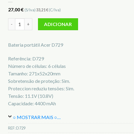
27,00
€
(S/Iva)
33,21
€
(C/Iva)
Quantidade de Bateria para notebook Acer D729
ADICIONAR
Bateria portátil Acer D729
Referência: D729
Número de células: 6 células
Tamanho: 271x52x20mm
Sobretensão de proteção: Sim.
Proteccion reduziu tensões: Sim.
Tensão: 11.1V (10.8V)
Capacidade: 4400 mAh
○ MOSTRAR MAIS ○
…
REF:
D729