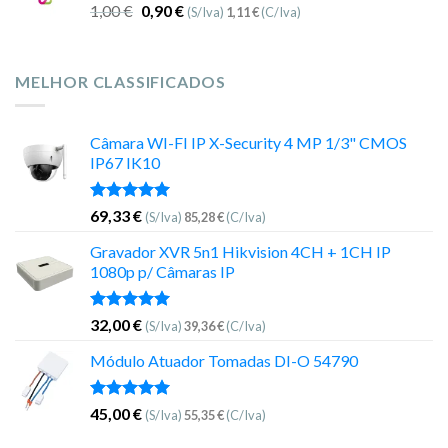
1,00
€
0,90
€
(S/Iva)
1,11
€
(C/Iva)
MELHOR CLASSIFICADOS
Câmara WI-FI IP X-Security 4 MP 1/3" CMOS
IP67 IK10
Avaliação
69,33
€
(S/Iva)
85,28
€
(C/Iva)
5.00
de 5
Gravador XVR 5n1 Hikvision 4CH + 1CH IP
1080p p/ Câmaras IP
Avaliação
32,00
€
(S/Iva)
39,36
€
(C/Iva)
5.00
de 5
Módulo Atuador Tomadas DI-O 54790
Avaliação
45,00
€
(S/Iva)
55,35
€
(C/Iva)
5.00
de 5