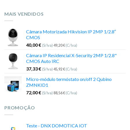
MAIS VENDIDOS
Câmara Motorizada Hikvision IP 2MP 1/2.8″
CMOS
40,00
€
(S/Iva)
49,20
€
(C/Iva)
Câmara IP Residencial X-Security 2MP 1/2.8"
CMOS Auto IRC
37,33
€
(S/Iva)
45,92
€
(C/Iva)
Micro-módulo termóstato on/off 2 Qubino
ZMNKID1
72,00
€
(S/Iva)
88,56
€
(C/Iva)
PROMOÇÃO
Teste - DNX DOMOTICA IOT