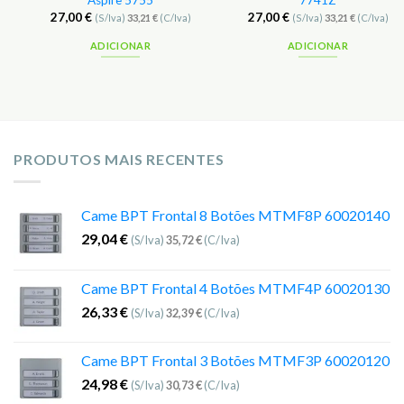
Aspire 5755
7741Z
27,00
€
27,00
€
(S/Iva)
33,21
€
(C/Iva)
(S/Iva)
33,21
€
(C/Iva)
ADICIONAR
ADICIONAR
PRODUTOS MAIS RECENTES
Came BPT Frontal 8 Botões MTMF8P 60020140
29,04
€
(S/Iva)
35,72
€
(C/Iva)
Came BPT Frontal 4 Botões MTMF4P 60020130
26,33
€
(S/Iva)
32,39
€
(C/Iva)
Came BPT Frontal 3 Botões MTMF3P 60020120
24,98
€
(S/Iva)
30,73
€
(C/Iva)