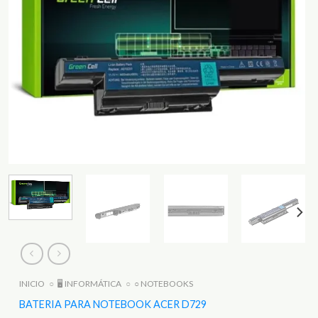
INICIO
○
🖥️ INFORMÁTICA
○
○ NOTEBOOKS
BATERIA PARA NOTEBOOK ACER D729