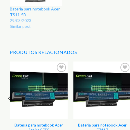
Bateria para notebook Acer
TS11-SB
29/03/2023
Similar post
PRODUTOS RELACIONADOS
r
Adicionar
Adicionar
aos
aos
s
Favoritos
Favoritos
Bateria para notebook Acer
Bateria para notebook Acer