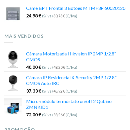
Came BPT Frontal 3 Botões MTMF3P 60020120
24,98
€
(S/Iva)
30,73
€
(C/Iva)
MAIS VENDIDOS
Câmara Motorizada Hikvision IP 2MP 1/2.8″
CMOS
40,00
€
(S/Iva)
49,20
€
(C/Iva)
Câmara IP Residencial X-Security 2MP 1/2.8"
CMOS Auto IRC
37,33
€
(S/Iva)
45,92
€
(C/Iva)
Micro-módulo termóstato on/off 2 Qubino
ZMNKID1
72,00
€
(S/Iva)
88,56
€
(C/Iva)
PROMOÇÃO