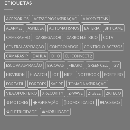
ETIQUETAS
ACESSÓRIOS
ACESSÓRIOS ASPIRAÇÃO
AJAX SYSTEMS
ALARMES
ASPILUSA
AUTOMATISMOS
BATERIA
BPT CAME
CAMERAS-HD
CARREGADOR
CARRO ELÉTRICO
CCTV
CENTRAL ASPIRAÇÃO
CONTROLADOR
CONTROLO-ACESSOS
CÂMARAS IP
DAHUA
DI-O
EL-ICONNECT2
ESCOVA ASPIRAÇÃO
ESCOVAS
FIBARO
GREEN CELL
GV
HIKVISION
HIWATCH
IOT
NICE
NOTEBOOK
PORTEIRO
PORTÁTIL
PORTÕES
SAFIRE
TOMADA ASPIRAÇÃO
VIDEOPORTEIRO
X-SECURITY
Z-WAVE
ZIGBEE
ZKTECO
⚙️ MOTORES
🌪️ ASPIRAÇÃO
🎚️ DOMOTICA IOT
🎛️ ACESSOS
🔁 ELETRICIDADE
🚘 MOBILIDADE