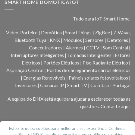
SMARTHOME DOMÓTICA IOT
Tudo para IoT Smart Home.
Video-Porteiro | Domótica | SmartThings | ZigBee | Z-Wave,
Bluetooth Tuya | KNX | Módulos | Sensores | Detetores |
Concentradores | Alarmes | CCTV | Som Central |
Interruptores Inteligentes | Tomadas Inteligentes | Estores
Elétricos | Portões Elétricos | Piso Radiante Elétrico |
Aspiração Central | Postos de carregamento carros elétricos
| Energias Renováveis | Paineis solares fotovoltaicos |
Inversores | Câmaras IP | Smart TV | Coimbra - Portugal
A equipa do DNX está aqui para ajudar a esclarecer todas as
questões.
Contacte aqui
Este Site utiliza cookies para melhorar a sua experiência. Continuar
a utilizar o DNX.PT implica concordar com a politica de cookies