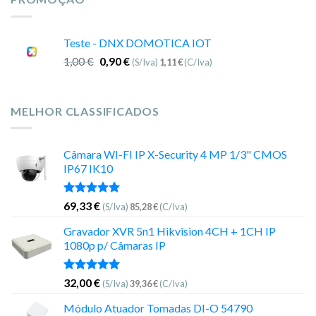
Teste - DNX DOMOTICA IOT
1,00
€
0,90
€
(S/Iva)
1,11
€
(C/Iva)
MELHOR CLASSIFICADOS
Câmara WI-FI IP X-Security 4 MP 1/3" CMOS
IP67 IK10
Avaliação
69,33
€
(S/Iva)
85,28
€
(C/Iva)
5.00
de 5
Gravador XVR 5n1 Hikvision 4CH + 1CH IP
1080p p/ Câmaras IP
Avaliação
32,00
€
(S/Iva)
39,36
€
(C/Iva)
5.00
de 5
Módulo Atuador Tomadas DI-O 54790