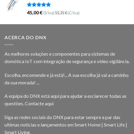
Avaliação
45,00
€
(S/Iva)
55,35
€
(C/Iva)
5.00
de 5
ACERCA DO DNX
As melhores soluções e componentes para sistemas de
domótica IoT com integração de segurança e vídeo vigilância.
Escolha, encomende e já está!... A sua escolha já vai a caminho
da sua morada! ...
A equipa do DNX está aqui para ajudar a esclarecer todas as
questões.
Contacte aqui
Siga as redes sociais do DNX para estar sempre a par das
ultimas noticias e lançamentos em Smart Home | Smart Life |
Smart Living.