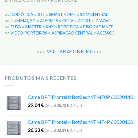
○○
DOMÓTICA
○
IOT
○
SMART HOME
○
SOM CENTRAL
○○
ILUMINAÇÃO
○
ALARMES
○
CCTV
○
ZIGBEE
○
Z-WAVE
○○
TUYA
○
MATTER
○
KNX
○
ROBÓTICA
○
PISO RADIANTE
○○
VIDEO-PORTEIROS
○
ASPIRAÇÃO CENTRAL
○
ACESSOS
○○○
VOLTAR AO INICIO
○○○
PRODUTOS MAIS RECENTES
Came BPT Frontal 8 Botões MTMF8P 60020140
29,04
€
(S/Iva)
35,72
€
(C/Iva)
Came BPT Frontal 4 Botões MTMF4P 60020130
26,33
€
(S/Iva)
32,39
€
(C/Iva)