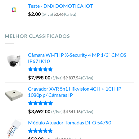
Teste - DNX DOMOTICA IOT
$
2.00
(S/Iva)
$
2.46
(C/Iva)
MELHOR CLASSIFICADOS
Câmara WI-FI IP X-Security 4 MP 1/3" CMOS
IP67 IK10
Avaliação
$
7,998.00
(S/Iva)
$
9,837.54
(C/Iva)
5.00
de 5
Gravador XVR 5n1 Hikvision 4CH + 1CH IP
1080p p/ Câmaras IP
Avaliação
$
3,692.00
(S/Iva)
$
4,541.16
(C/Iva)
5.00
de 5
Módulo Atuador Tomadas DI-O 54790
Avaliação
$
52.00