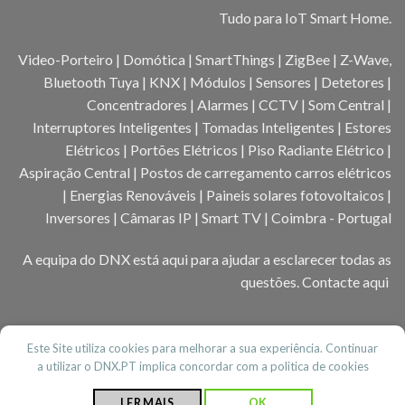
Tudo para IoT Smart Home.
Video-Porteiro | Domótica | SmartThings | ZigBee | Z-Wave,
Bluetooth Tuya | KNX | Módulos | Sensores | Detetores |
Concentradores | Alarmes | CCTV | Som Central |
Interruptores Inteligentes | Tomadas Inteligentes | Estores
Elétricos | Portões Elétricos | Piso Radiante Elétrico |
Aspiração Central | Postos de carregamento carros elétricos
| Energias Renováveis | Paineis solares fotovoltaicos |
Inversores | Câmaras IP | Smart TV | Coimbra - Portugal
A equipa do DNX está aqui para ajudar a esclarecer todas as
questões.
Contacte aqui
Este Site utiliza cookies para melhorar a sua experiência. Continuar
a utilizar o DNX.PT implica concordar com a politica de cookies
CONTACTOS
ACERCA DO DNX
BLOG