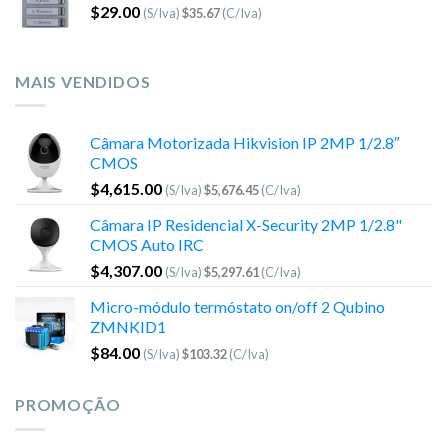
$
29.00
(S/Iva)
$
35.67
(C/Iva)
MAIS VENDIDOS
Câmara Motorizada Hikvision IP 2MP 1/2.8″
CMOS
$
4,615.00
(S/Iva)
$
5,676.45
(C/Iva)
Câmara IP Residencial X-Security 2MP 1/2.8"
CMOS Auto IRC
$
4,307.00
(S/Iva)
$
5,297.61
(C/Iva)
Micro-módulo termóstato on/off 2 Qubino
ZMNKID1
$
84.00
(S/Iva)
$
103.32
(C/Iva)
PROMOÇÃO