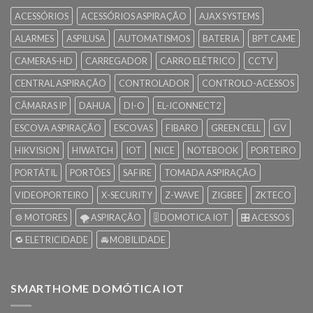
ACESSÓRIOS
ACESSÓRIOS ASPIRAÇÃO
AJAX SYSTEMS
ALARMES
ASPILUSA
AUTOMATISMOS
BATERIA
BPT CAME
CAMERAS-HD
CARREGADOR
CARRO ELÉTRICO
CCTV
CENTRAL ASPIRAÇÃO
CONTROLADOR
CONTROLO-ACESSOS
CÂMARAS IP
DAHUA
DI-O
EL-ICONNECT2
ESCOVA ASPIRAÇÃO
ESCOVAS
FIBARO
GREEN CELL
GV
HIKVISION
HIWATCH
IOT
NICE
NOTEBOOK
PORTEIRO
PORTÁTIL
PORTÕES
SAFIRE
TOMADA ASPIRAÇÃO
VIDEOPORTEIRO
X-SECURITY
Z-WAVE
ZIGBEE
ZKTECO
⚙️ MOTORES
🌪️ ASPIRAÇÃO
🎚️ DOMOTICA IOT
🎛️ ACESSOS
🔁 ELETRICIDADE
🚘 MOBILIDADE
SMARTHOME DOMÓTICA IOT