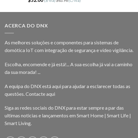
(S/Iva)
$
63.96
(C/Iva)
5.00
de 5
ACERCA DO DNX
As melhores soluções e componentes para sistemas de
domótica IoT com integração de segurança e vídeo vigilância.
Escolha, encomende e já está!... A sua escolha já vai a caminho
da sua morada! ...
A equipa do DNX está aqui para ajudar a esclarecer todas as
questões.
Contacte aqui
Siga as redes sociais do DNX para estar sempre a par das
ultimas noticias e lançamentos em Smart Home | Smart Life |
Smart Living.