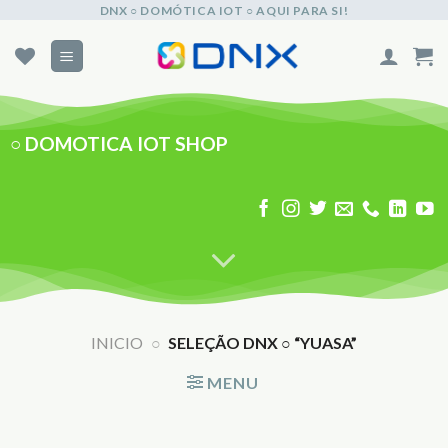
Skip
DNX ○ DOMÓTICA IOT ○ AQUI PARA SI!
to
content
○
DOMOTICA IOT SHOP
INICIO
○
SELEÇÃO DNX ○ “YUASA”
MENU