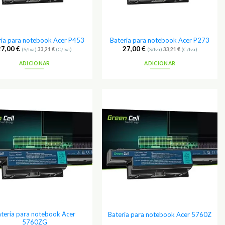
ria para notebook Acer P453
Bateria para notebook Acer P273
27,00
€
27,00
€
(S/Iva)
33,21
€
(C/Iva)
(S/Iva)
33,21
€
(C/Iva)
ADICIONAR
ADICIONAR
Adicionar
Adicionar
aos
aos
Favoritos
Favoritos
teria para notebook Acer
Bateria para notebook Acer 5760Z
5760ZG