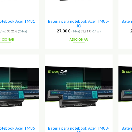
Bateria para notebook Acer TM85-
Bater
 notebook Acer TM81
JO
27,00
€
S/Iva)
33,21
€
(C/Iva)
(S/Iva)
33,21
€
(C/Iva)
DICIONAR
ADICIONAR
Adicionar
Adicionar
aos
aos
Favoritos
Favoritos
Bateria para notebook Acer TM83-
Bater
 notebook Acer TM85