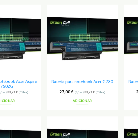
Adicionar
Adicionar
aos
aos
Favoritos
Favoritos
notebook Acer Aspire
Bateria para notebook Acer G730
Bate
4750ZG
27,00
€
S/Iva)
33,21
€
(C/Iva)
(S/Iva)
33,21
€
(C/Iva)
DICIONAR
ADICIONAR
Adicionar
Adicionar
aos
aos