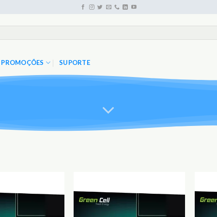
PROMOÇÕES
SUPORTE
Adicionar
Adicionar
aos
aos
Favoritos
Favoritos