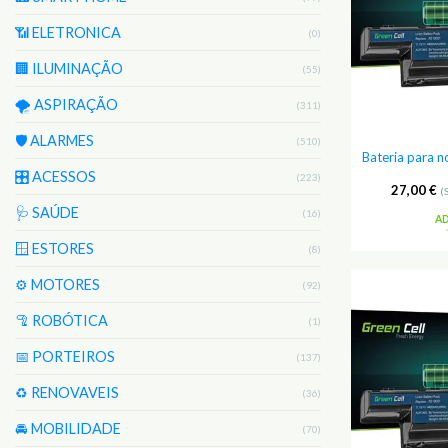
📶 ELETRONICA
(0)
🏢 ILUMINAÇÃO
(55)
🌪️ ASPIRAÇÃO
(311)
🛡️ ALARMES
(510)
Bateria para 
🎛️ ACESSOS
(223)
27,00
€
(
🩺 SAÚDE
(16)
A
🪟 ESTORES
(8)
⚙️ MOTORES
(92)
🦿 ROBÓTICA
(1)
📅 PORTEIROS
(137)
♻️ RENOVAVEIS
(36)
🚘 MOBILIDADE
(70)