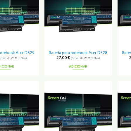
Favoritos
Favoritos
 notebook Acer D529
Bateria para notebook Acer D528
Bate
27,00
€
S/Iva)
33,21
€
(C/Iva)
(S/Iva)
33,21
€
(C/Iva)
DICIONAR
ADICIONAR
Adicionar
Adicionar
aos
aos
Favoritos
Favoritos