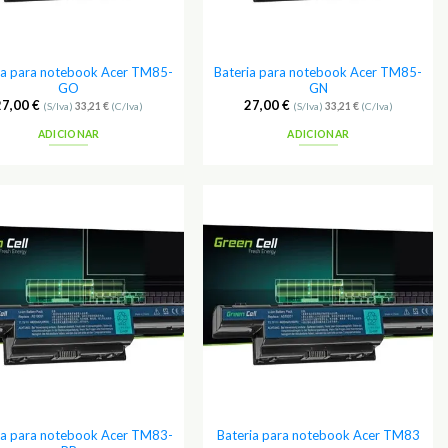
ia para notebook Acer TM85-
Bateria para notebook Acer TM85-
GO
GN
27,00
€
27,00
€
(S/Iva)
33,21
€
(C/Iva)
(S/Iva)
33,21
€
(C/Iva)
ADICIONAR
ADICIONAR
Adicionar
Adicionar
aos
aos
Favoritos
Favoritos
ia para notebook Acer TM83-
Bateria para notebook Acer TM83