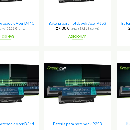
 notebook Acer D440
Bateria para notebook Acer P653
Bate
27,00
€
S/Iva)
33,21
€
(C/Iva)
(S/Iva)
33,21
€
(C/Iva)
DICIONAR
ADICIONAR
Adicionar
Adicionar
aos
aos
Favoritos
Favoritos
Ba
 notebook Acer D644
Bateria para notebook P253