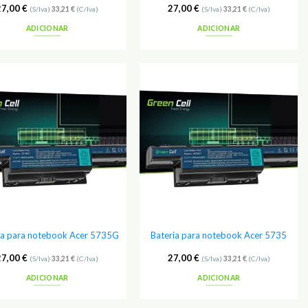
27,00
€
27,00
€
(S/Iva)
33,21
€
(C/Iva)
(S/Iva)
33,21
€
(C/Iva)
ADICIONAR
ADICIONAR
Adicionar
Adicionar
aos
aos
Favoritos
Favoritos
ia para notebook Acer 5735G
Bateria para notebook Acer 5735
27,00
€
27,00
€
(S/Iva)
33,21
€
(C/Iva)
(S/Iva)
33,21
€
(C/Iva)
ADICIONAR
ADICIONAR