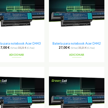
Favoritos
Favoritos
ria para notebook Acer D443
Bateria para notebook Acer D442
27,00
€
27,00
€
(S/Iva)
33,21
€
(C/Iva)
(S/Iva)
33,21
€
(C/Iva)
ADICIONAR
ADICIONAR
Adicionar
Adicionar
aos
aos
Favoritos
Favoritos