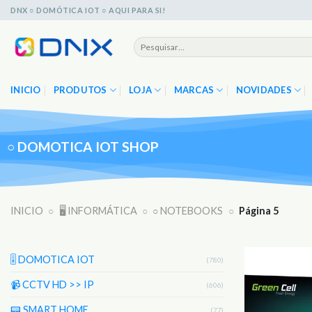
Skip
DNX ○ DOMÓTICA IOT ○ AQUI PARA SI!
to
content
Pesquisar
por:
INICIO
PRODUTOS
LOJA
MARCAS
NOVIDADES
○
DOMOTICA IOT SHOP
INICIO
○
🖥️ INFORMÁTICA
○
○ NOTEBOOKS
○
Página 5
🎚️ DOMOTICA IOT
(780)
📹 CCTV HD >> IP
(606)
📟 SMART HOME
(77)