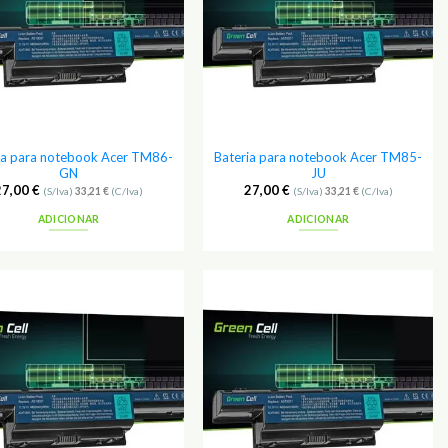
ia para notebook Acer TM86-
Bateria para notebook Acer TM85-
GN
JU
27,00
€
27,00
€
(S/Iva)
33,21
€
(C/Iva)
(S/Iva)
33,21
€
(C/Iva)
ADICIONAR
ADICIONAR
Adicionar
Adicionar
aos
aos
Favoritos
Favoritos