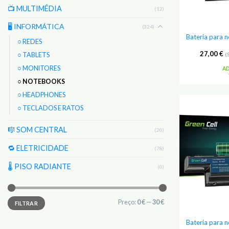
📺 MULTIMÉDIA
(12)
🖥️ INFORMÁTICA
(324)
Bateria para
○ REDES
27,00
€
(
○ TABLETS
○ MONITORES
A
○ NOTEBOOKS
○ HEADPHONES
○ TECLADOS E RATOS
🎼 SOM CENTRAL
(20)
🔁 ELETRICIDADE
(78)
🌡 PISO RADIANTE
(0)
Preço
Preço
Preço:
0 €
—
30 €
FILTRAR
mínimo
máximo
Bateria para