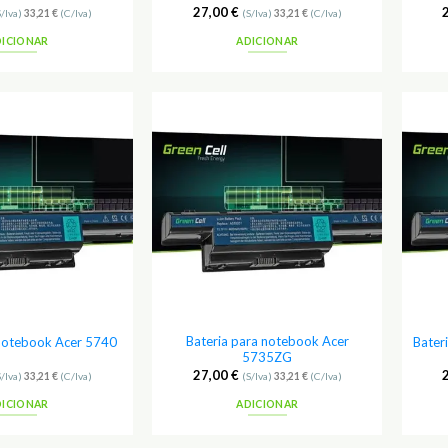
27,00
€
S/Iva)
33,21
€
(C/Iva)
(S/Iva)
33,21
€
(C/Iva)
DICIONAR
ADICIONAR
Adicionar
Adicionar
aos
aos
Favoritos
Favoritos
Bateria para notebook Acer
 notebook Acer 5740
Bater
5735ZG
27,00
€
S/Iva)
33,21
€
(C/Iva)
(S/Iva)
33,21
€
(C/Iva)
DICIONAR
ADICIONAR