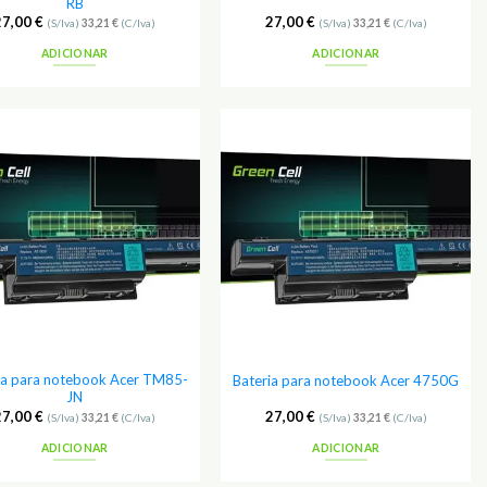
RB
27,00
€
27,00
€
(S/Iva)
33,21
€
(C/Iva)
(S/Iva)
33,21
€
(C/Iva)
ADICIONAR
ADICIONAR
Adicionar
Adicionar
aos
aos
Favoritos
Favoritos
ia para notebook Acer TM85-
Bateria para notebook Acer 4750G
JN
27,00
€
27,00
€
(S/Iva)
33,21
€
(C/Iva)
(S/Iva)
33,21
€
(C/Iva)
ADICIONAR
ADICIONAR