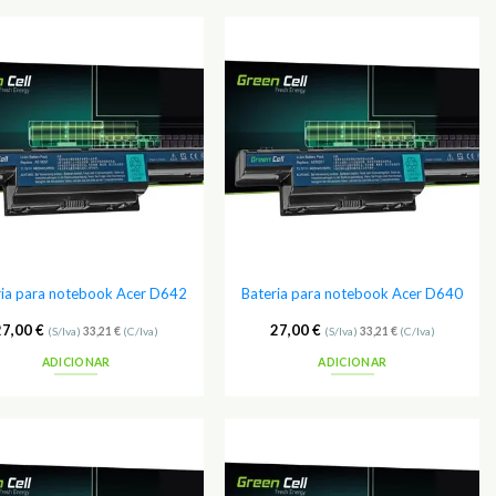
Adicionar
Adicionar
aos
aos
Favoritos
Favoritos
ria para notebook Acer D642
Bateria para notebook Acer D640
27,00
€
27,00
€
(S/Iva)
33,21
€
(C/Iva)
(S/Iva)
33,21
€
(C/Iva)
ADICIONAR
ADICIONAR
Adicionar
Adicionar
aos
aos