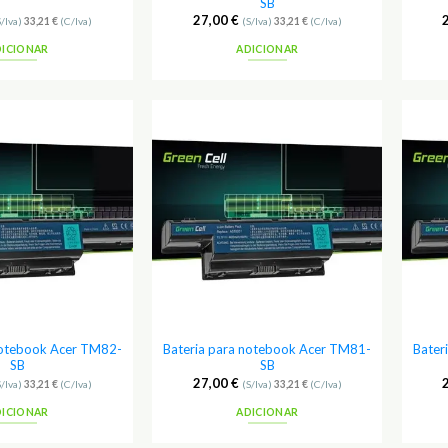
SB
27,00
€
S/Iva)
33,21
€
(C/Iva)
(S/Iva)
33,21
€
(C/Iva)
DICIONAR
ADICIONAR
Adicionar
Adicionar
aos
aos
Favoritos
Favoritos
notebook Acer TM82-
Bateria para notebook Acer TM81-
Bater
SB
SB
27,00
€
S/Iva)
33,21
€
(C/Iva)
(S/Iva)
33,21
€
(C/Iva)
DICIONAR
ADICIONAR