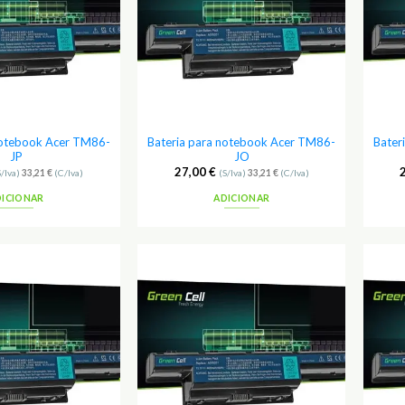
notebook Acer TM86-
Bateria para notebook Acer TM86-
Bater
JP
JO
27,00
€
S/Iva)
33,21
€
(C/Iva)
(S/Iva)
33,21
€
(C/Iva)
DICIONAR
ADICIONAR
Adicionar
Adicionar
aos
aos
Favoritos
Favoritos