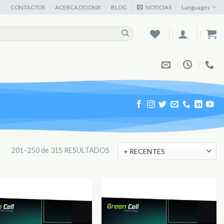
CONTACTOS
ACERCA DO DNX
BLOG
NOTICIAS
Languages
201–250 de 315 RESULTADOS
Adicionar
Adicionar
aos
aos
Favoritos
Favoritos