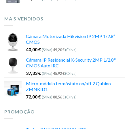
MAIS VENDIDOS
Câmara Motorizada Hikvision IP 2MP 1/2.8″
CMOS
40,00
€
(S/Iva)
49,20
€
(C/Iva)
Câmara IP Residencial X-Security 2MP 1/2.8"
CMOS Auto IRC
37,33
€
(S/Iva)
45,92
€
(C/Iva)
Micro-módulo termóstato on/off 2 Qubino
ZMNKID1
72,00
€
(S/Iva)
88,56
€
(C/Iva)
PROMOÇÃO