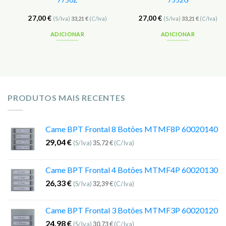
7750Z
7552G
27,00
€
27,00
€
(S/Iva)
33,21
€
(C/Iva)
(S/Iva)
33,21
€
(C/Iva)
ADICIONAR
ADICIONAR
PRODUTOS MAIS RECENTES
Came BPT Frontal 8 Botões MTMF8P 60020140
29,04
€
(S/Iva)
35,72
€
(C/Iva)
Came BPT Frontal 4 Botões MTMF4P 60020130
26,33
€
(S/Iva)
32,39
€
(C/Iva)
Came BPT Frontal 3 Botões MTMF3P 60020120
24,98
€
(S/Iva)
30,73
€
(C/Iva)