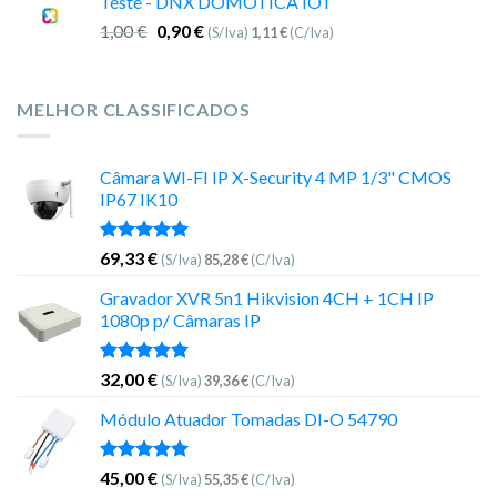
Teste - DNX DOMOTICA IOT
1,00
€
0,90
€
(S/Iva)
1,11
€
(C/Iva)
MELHOR CLASSIFICADOS
Câmara WI-FI IP X-Security 4 MP 1/3" CMOS
IP67 IK10
Avaliação
69,33
€
(S/Iva)
85,28
€
(C/Iva)
5.00
de 5
Gravador XVR 5n1 Hikvision 4CH + 1CH IP
1080p p/ Câmaras IP
Avaliação
32,00
€
(S/Iva)
39,36
€
(C/Iva)
5.00
de 5
Módulo Atuador Tomadas DI-O 54790
Avaliação
45,00
€
(S/Iva)
55,35
€
(C/Iva)
5.00
de 5