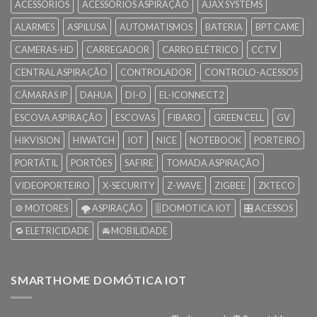
ACESSÓRIOS
ACESSÓRIOS ASPIRAÇÃO
AJAX SYSTEMS
ALARMES
ASPILUSA
AUTOMATISMOS
BATERIA
BPT CAME
CAMERAS-HD
CARREGADOR
CARRO ELÉTRICO
CCTV
CENTRAL ASPIRAÇÃO
CONTROLADOR
CONTROLO-ACESSOS
CÂMARAS IP
DAHUA
DI-O
EL-ICONNECT2
ESCOVA ASPIRAÇÃO
ESCOVAS
FIBARO
GREEN CELL
GV
HIKVISION
HIWATCH
IOT
NICE
NOTEBOOK
PORTEIRO
PORTÁTIL
PORTÕES
SAFIRE
TOMADA ASPIRAÇÃO
VIDEOPORTEIRO
X-SECURITY
Z-WAVE
ZIGBEE
ZKTECO
⚙️ MOTORES
🌪️ ASPIRAÇÃO
🎚️ DOMOTICA IOT
🎛️ ACESSOS
🔁 ELETRICIDADE
🚘 MOBILIDADE
SMARTHOME DOMÓTICA IOT