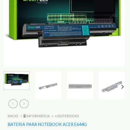
INICIO
○
🖥️ INFORMÁTICA
○
○ NOTEBOOKS
BATERIA PARA NOTEBOOK ACER E644G