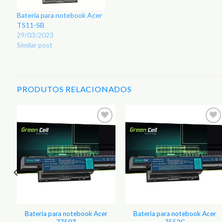
Bateria para notebook Acer
TS11-SB
29/03/2023
Similar post
PRODUTOS RELACIONADOS
r
Adicionar
Adicionar
aos
aos
s
Favoritos
Favoritos
Bateria para notebook Acer
Bateria para notebook Acer