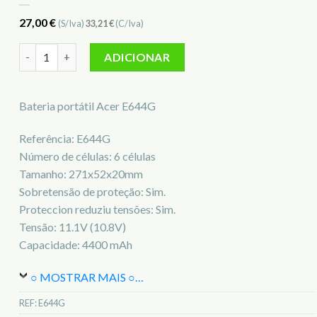
27,00
€
(S/Iva)
33,21
€
(C/Iva)
Quantidade de Bateria para notebook Acer E644G
ADICIONAR
Bateria portátil Acer E644G
Referência: E644G
Número de células: 6 células
Tamanho: 271x52x20mm
Sobretensão de proteção: Sim.
Proteccion reduziu tensões: Sim.
Tensão: 11.1V (10.8V)
Capacidade: 4400 mAh
○ MOSTRAR MAIS ○
…
REF:
E644G