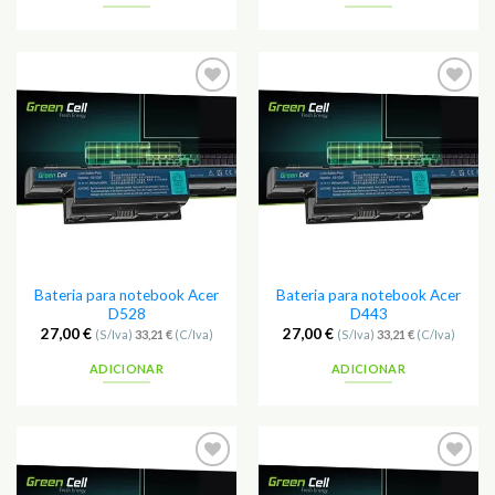
Adicionar
Adicionar
aos
aos
Favoritos
Favoritos
Bateria para notebook Acer
Bateria para notebook Acer
D528
D443
27,00
€
27,00
€
(S/Iva)
33,21
€
(C/Iva)
(S/Iva)
33,21
€
(C/Iva)
ADICIONAR
ADICIONAR
Adicionar
Adicionar