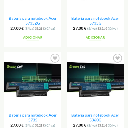
Bateria para notebook Acer
Bateria para notebook Acer
5735ZG
5735G
27,00
€
27,00
€
(S/Iva)
33,21
€
(C/Iva)
(S/Iva)
33,21
€
(C/Iva)
ADICIONAR
ADICIONAR
Adicionar
Adicionar
aos
aos
Favoritos
Favoritos
Bateria para notebook Acer
Bateria para notebook Acer
5735
5360G
27,00
€
27,00
€
(S/Iva)
33,21
€
(C/Iva)
(S/Iva)
33,21
€
(C/Iva)