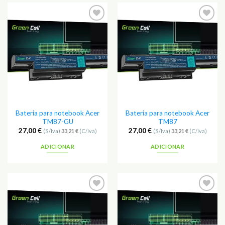
Adicionar
Adicionar
aos
aos
Favoritos
Favoritos
Bateria para notebook Acer
Bateria para notebook Acer
TM87-GU
TM87
27,00
€
27,00
€
(S/Iva)
33,21
€
(C/Iva)
(S/Iva)
33,21
€
(C/Iva)
ADICIONAR
ADICIONAR
Adicionar
Adicionar
aos
aos
Favoritos
Favoritos