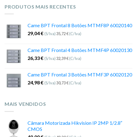
PRODUTOS MAIS RECENTES
Came BPT Frontal 8 Botões MTMF8P 60020140
29,04
€
(S/Iva)
35,72
€
(C/Iva)
Came BPT Frontal 4 Botões MTMF4P 60020130
26,33
€
(S/Iva)
32,39
€
(C/Iva)
Came BPT Frontal 3 Botões MTMF3P 60020120
24,98
€
(S/Iva)
30,73
€
(C/Iva)
MAIS VENDIDOS
Câmara Motorizada Hikvision IP 2MP 1/2.8″
CMOS
40,00
€