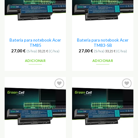
Bateria para notebook Acer
Bateria para notebook Acer
TM85
TM83-SB
27,00
€
27,00
€
(S/Iva)
33,21
€
(C/Iva)
(S/Iva)
33,21
€
(C/Iva)
ADICIONAR
ADICIONAR
Adicionar
Adicionar
aos
aos
Favoritos
Favoritos