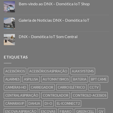
Bem-vindo ao DNX – Domótica IoT Shop
Galeria de Noticias DNX – Domótica IoT
DNX – Domótica IoT Som Central
ETIQUETAS
ACESSÓRIOS
ACESSÓRIOS ASPIRAÇÃO
AJAX SYSTEMS
ALARMES
ASPILUSA
AUTOMATISMOS
BATERIA
BPT CAME
CAMERAS-HD
CARREGADOR
CARRO ELÉTRICO
CCTV
CENTRAL ASPIRAÇÃO
CONTROLADOR
CONTROLO-ACESSOS
CÂMARAS IP
DAHUA
DI-O
EL-ICONNECT2
ESCOVA ASPIRAÇÃO
ESCOVAS
FIBARO
GREEN CELL
GV