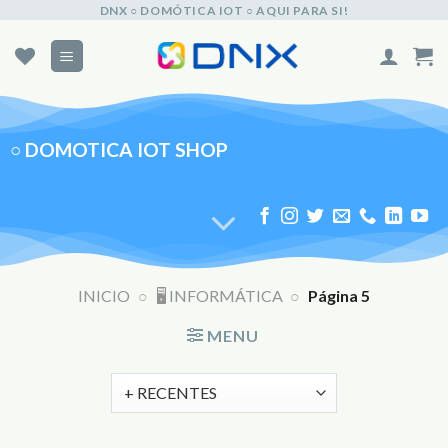
Skip
DNX ○ DOMÓTICA IOT ○ AQUI PARA SI!
to
content
○
DOMOTICA IOT SHOP
INICIO
○
🖥️ INFORMÁTICA
○
Página 5
MENU