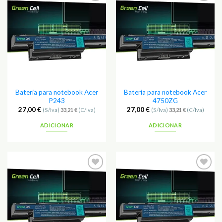
Adicionar
Adicionar
aos
aos
Favoritos
Favoritos
Bateria para notebook Acer
Bateria para notebook Acer
P243
4750ZG
27,00
€
27,00
€
(S/Iva)
33,21
€
(C/Iva)
(S/Iva)
33,21
€
(C/Iva)
ADICIONAR
ADICIONAR
Adicionar
Adicionar
aos
aos
Favoritos
Favoritos