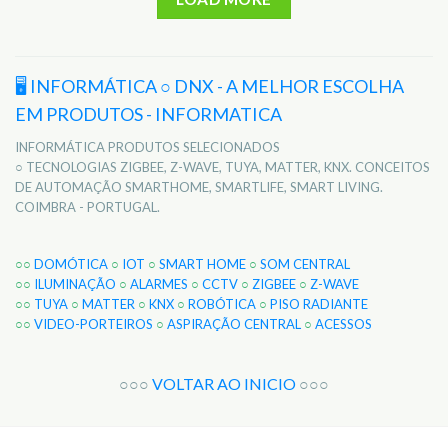
🖥️ INFORMÁTICA ○ DNX - A MELHOR ESCOLHA
EM PRODUTOS - INFORMATICA
INFORMÁTICA PRODUTOS SELECIONADOS
○ TECNOLOGIAS ZIGBEE, Z-WAVE, TUYA, MATTER, KNX. CONCEITOS
DE AUTOMAÇÃO SMARTHOME, SMARTLIFE, SMART LIVING.
COIMBRA - PORTUGAL.
○○
DOMÓTICA
○
IOT
○
SMART HOME
○
SOM CENTRAL
○○
ILUMINAÇÃO
○
ALARMES
○
CCTV
○
ZIGBEE
○
Z-WAVE
○○
TUYA
○
MATTER
○
KNX
○
ROBÓTICA
○
PISO RADIANTE
○○
VIDEO-PORTEIROS
○
ASPIRAÇÃO CENTRAL
○
ACESSOS
○○○
VOLTAR AO INICIO
○○○