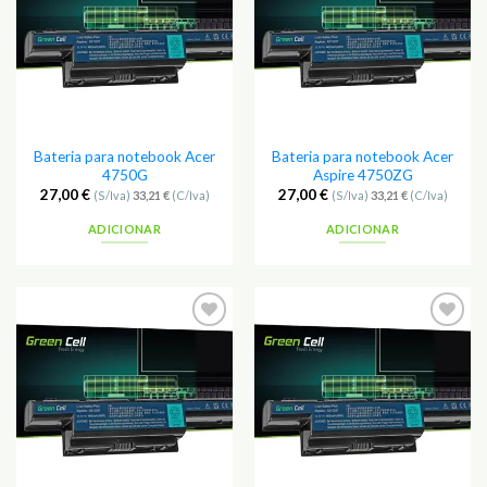
Favoritos
Favoritos
Bateria para notebook Acer
Bateria para notebook Acer
4750G
Aspire 4750ZG
27,00
€
27,00
€
(S/Iva)
33,21
€
(C/Iva)
(S/Iva)
33,21
€
(C/Iva)
ADICIONAR
ADICIONAR
Adicionar
Adicionar
aos
aos
Favoritos
Favoritos