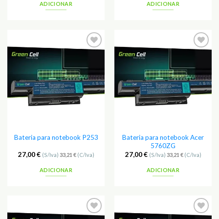
ADICIONAR
ADICIONAR
Adicionar
Adicionar
aos
aos
Favoritos
Favoritos
Bateria para notebook Acer
Bateria para notebook P253
5760ZG
27,00
€
27,00
€
(S/Iva)
33,21
€
(C/Iva)
(S/Iva)
33,21
€
(C/Iva)
ADICIONAR
ADICIONAR