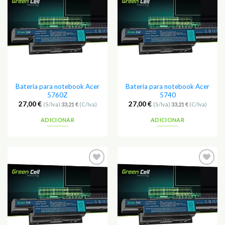
Adicionar
Adicionar
aos
aos
Favoritos
Favoritos
Bateria para notebook Acer
Bateria para notebook Acer
5760Z
5740
27,00
€
27,00
€
(S/Iva)
33,21
€
(C/Iva)
(S/Iva)
33,21
€
(C/Iva)
ADICIONAR
ADICIONAR
Adicionar
Adicionar
aos
aos
Favoritos
Favoritos