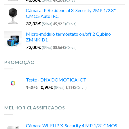
(S/Iva)
49,20
€
(C/Iva)
Câmara IP Residencial X-Security 2MP 1/2.8"
CMOS Auto IRC
37,33
€
(S/Iva)
45,92
€
(C/Iva)
Micro-módulo termóstato on/off 2 Qubino
ZMNKID1
72,00
€
(S/Iva)
88,56
€
(C/Iva)
PROMOÇÃO
Teste - DNX DOMOTICA IOT
1,00
€
0,90
€
(S/Iva)
1,11
€
(C/Iva)
MELHOR CLASSIFICADOS
Câmara WI-FI IP X-Security 4 MP 1/3" CMOS