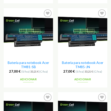
Adicionar
Adicionar
aos
aos
Favoritos
Favoritos
Bateria para notebook Acer
Bateria para notebook Acer
TM81-SB
TM85-JN
27,00
€
27,00
€
(S/Iva)
33,21
€
(C/Iva)
(S/Iva)
33,21
€
(C/Iva)
ADICIONAR
ADICIONAR
Adicionar
Adicionar
aos
aos