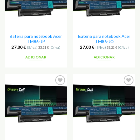
Bateria para notebook Acer
Bateria para notebook Acer
TM86-JP
TM86-JO
27,00
€
27,00
€
(S/Iva)
33,21
€
(C/Iva)
(S/Iva)
33,21
€
(C/Iva)
ADICIONAR
ADICIONAR
Adicionar
Adicionar
aos
aos
Favoritos
Favoritos