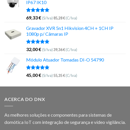
IP67 IK10
Avaliação
69,33
€
(S/Iva)
85,28
€
(C/Iva)
5.00
de 5
Gravador XVR 5n1 Hikvision 4CH + 1CH IP
1080p p/ Câmaras IP
Avaliação
32,00
€
(S/Iva)
39,36
€
(C/Iva)
5.00
de 5
Módulo Atuador Tomadas DI-O 54790
Avaliação
45,00
€
(S/Iva)
55,35
€
(C/Iva)
5.00
de 5
ACERCA DO DNX
As melhores soluções e componentes para sistemas de
domótica IoT com integração de segurança e vídeo vigilância.