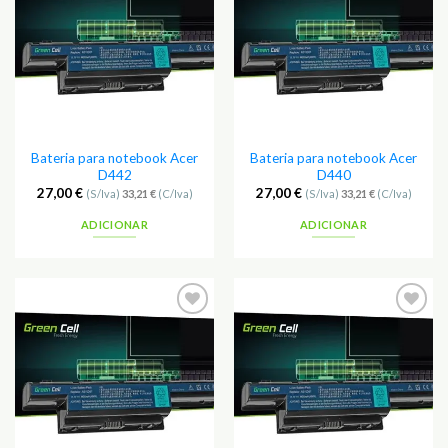
aos
aos
Favoritos
Favoritos
Bateria para notebook Acer
Bateria para notebook Acer
D442
D440
27,00
€
27,00
€
(S/Iva)
33,21
€
(C/Iva)
(S/Iva)
33,21
€
(C/Iva)
ADICIONAR
ADICIONAR
Adicionar
Adicionar
aos
aos
Favoritos
Favoritos