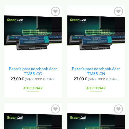
Adicionar
Adicionar
aos
aos
Favoritos
Favoritos
Bateria para notebook Acer
Bateria para notebook Acer
TM85-GO
TM85-GN
27,00
€
27,00
€
(S/Iva)
33,21
€
(C/Iva)
(S/Iva)
33,21
€
(C/Iva)
ADICIONAR
ADICIONAR
Adicionar
Adicionar
aos
aos
Favoritos
Favoritos