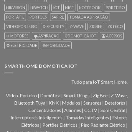
HIKVISION
HIWATCH
IOT
NICE
NOTEBOOK
PORTEIRO
PORTÁTIL
PORTÕES
SAFIRE
TOMADA ASPIRAÇÃO
VIDEOPORTEIRO
X-SECURITY
Z-WAVE
ZIGBEE
ZKTECO
⚙️ MOTORES
🌪️ ASPIRAÇÃO
🎚️ DOMOTICA IOT
🎛️ ACESSOS
🔁 ELETRICIDADE
🚘 MOBILIDADE
SMARTHOME DOMÓTICA IOT
Tudo para IoT Smart Home.
Video-Porteiro | Domótica | SmartThings | ZigBee | Z-Wave,
Bluetooth Tuya | KNX | Módulos | Sensores | Detetores |
Concentradores | Alarmes | CCTV | Som Central |
Interruptores Inteligentes | Tomadas Inteligentes | Estores
Elétricos | Portões Elétricos | Piso Radiante Elétrico |