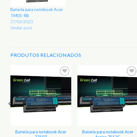
Bateria para notebook Acer
TM01-RB
27/03/2023
Similar post
PRODUTOS RELACIONADOS
r
Adicionar
Adicionar
aos
aos
s
Favoritos
Favoritos
Bateria para notebook Acer
Bateria para notebook Acer