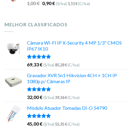
1,00
€
0,90
€
(S/Iva)
1,11
€
(C/Iva)
MELHOR CLASSIFICADOS
Câmara WI-FI IP X-Security 4 MP 1/3" CMOS
IP67 IK10
Avaliação
69,33
€
(S/Iva)
85,28
€
(C/Iva)
5.00
de 5
Gravador XVR 5n1 Hikvision 4CH + 1CH IP
1080p p/ Câmaras IP
Avaliação
32,00
€
(S/Iva)
39,36
€
(C/Iva)
5.00
de 5
Módulo Atuador Tomadas DI-O 54790
Avaliação
45,00
€
(S/Iva)
55,35
€
(C/Iva)
5.00
de 5