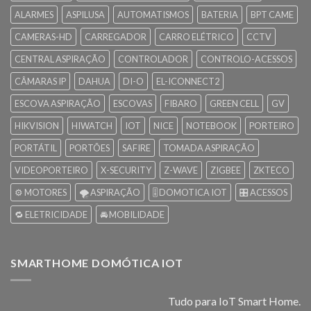
ALARMES
ASPILUSA
AUTOMATISMOS
BATERIA
BPT CAME
CAMERAS-HD
CARREGADOR
CARRO ELÉTRICO
CCTV
CENTRAL ASPIRAÇÃO
CONTROLADOR
CONTROLO-ACESSOS
CÂMARAS IP
DAHUA
DI-O
EL-ICONNECT2
ESCOVA ASPIRAÇÃO
ESCOVAS
FIBARO
GREEN CELL
GV
HIKVISION
HIWATCH
IOT
NICE
NOTEBOOK
PORTEIRO
PORTÁTIL
PORTÕES
SAFIRE
TOMADA ASPIRAÇÃO
VIDEOPORTEIRO
X-SECURITY
Z-WAVE
ZIGBEE
ZKTECO
⚙️ MOTORES
🌪️ ASPIRAÇÃO
🎚️ DOMOTICA IOT
🎛️ ACESSOS
🔁 ELETRICIDADE
🚘 MOBILIDADE
SMARTHOME DOMÓTICA IOT
Tudo para IoT Smart Home.