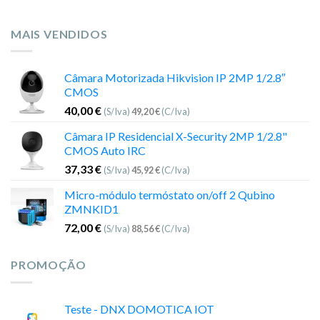
MAIS VENDIDOS
Câmara Motorizada Hikvision IP 2MP 1/2.8″
CMOS
40,00
€
(S/Iva)
49,20
€
(C/Iva)
Câmara IP Residencial X-Security 2MP 1/2.8"
CMOS Auto IRC
37,33
€
(S/Iva)
45,92
€
(C/Iva)
Micro-módulo termóstato on/off 2 Qubino
ZMNKID1
72,00
€
(S/Iva)
88,56
€
(C/Iva)
PROMOÇÃO
Teste - DNX DOMOTICA IOT