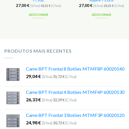
7750Z
Aspire 7552G
27,00
€
27,00
€
(S/Iva)
33,21
€
(C/Iva)
(S/Iva)
33,21
€
(C/Iva)
ADICIONAR
ADICIONAR
PRODUTOS MAIS RECENTES
Came BPT Frontal 8 Botões MTMF8P 60020140
29,04
€
(S/Iva)
35,72
€
(C/Iva)
Came BPT Frontal 4 Botões MTMF4P 60020130
26,33
€
(S/Iva)
32,39
€
(C/Iva)
Came BPT Frontal 3 Botões MTMF3P 60020120
24,98
€
(S/Iva)
30,73
€
(C/Iva)