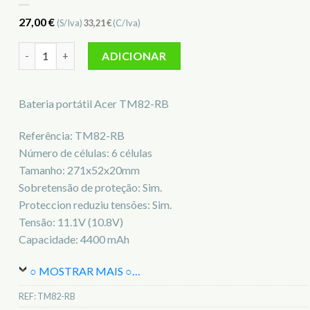
27,00
€
(S/Iva)
33,21
€
(C/Iva)
Quantidade de Bateria para notebook Acer TM82-RB
ADICIONAR
Bateria portátil Acer TM82-RB
Referência: TM82-RB
Número de células: 6 células
Tamanho: 271x52x20mm
Sobretensão de proteção: Sim.
Proteccion reduziu tensões: Sim.
Tensão: 11.1V (10.8V)
Capacidade: 4400 mAh
○ MOSTRAR MAIS ○
…
REF:
TM82-RB