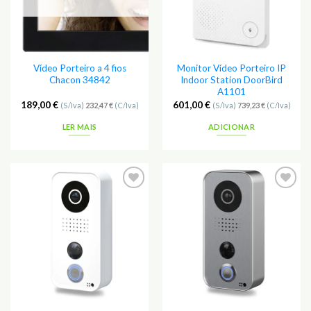
Vídeo Porteiro a 4 fios
Monitor Vídeo Porteiro IP
Chacon 34842
Indoor Station DoorBird
A1101
189,00
€
601,00
€
(S/Iva)
232,47
€
(C/Iva)
(S/Iva)
739,23
€
(C/Iva)
LER MAIS
ADICIONAR