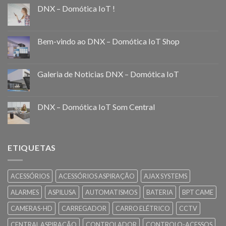
DNX – Domótica IoT !
Bem-vindo ao DNX – Domótica IoT Shop
Galeria de Noticias DNX – Domótica IoT
DNX – Domótica IoT Som Central
ETIQUETAS
ACESSÓRIOS
ACESSÓRIOS ASPIRAÇÃO
AJAX SYSTEMS
ALARMES
ASPILUSA
AUTOMATISMOS
BATERIA
BPT CAME
CAMERAS-HD
CARREGADOR
CARRO ELÉTRICO
CCTV
CENTRAL ASPIRAÇÃO
CONTROLADOR
CONTROLO-ACESSOS