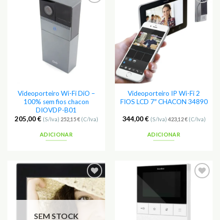
Videoporteiro Wi-Fi DiO –
Videoporteiro IP Wi-Fi 2
100% sem fios chacon
FIOS LCD 7″ CHACON 34890
DIOVDP-B01
205,00
€
344,00
€
(S/Iva)
252,15
€
(C/Iva)
(S/Iva)
423,12
€
(C/Iva)
ADICIONAR
ADICIONAR
SEM STOCK