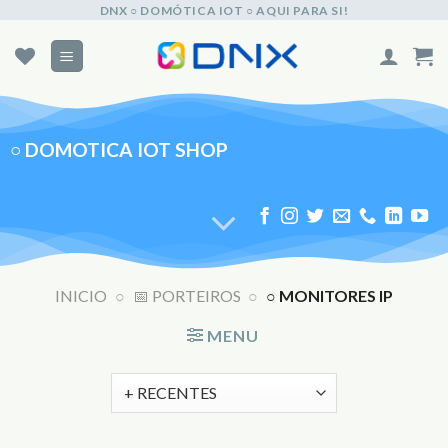
Skip
DNX ○ DOMÓTICA IOT ○ AQUI PARA SI!
to
content
○
DOMOTICA IOT SHOP
INICIO
○
📅 PORTEIROS
○
○ MONITORES IP
MENU