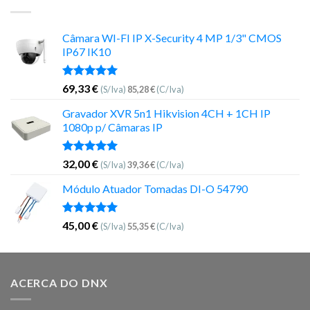
Câmara WI-FI IP X-Security 4 MP 1/3" CMOS
IP67 IK10
Avaliação
69,33
€
(S/Iva)
85,28
€
(C/Iva)
5.00
de 5
Gravador XVR 5n1 Hikvision 4CH + 1CH IP
1080p p/ Câmaras IP
Avaliação
32,00
€
(S/Iva)
39,36
€
(C/Iva)
5.00
de 5
Módulo Atuador Tomadas DI-O 54790
Avaliação
45,00
€
(S/Iva)
55,35
€
(C/Iva)
5.00
de 5
ACERCA DO DNX