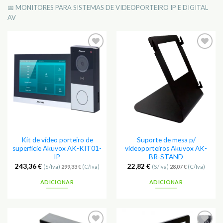
📅 MONITORES PARA SISTEMAS DE VIDEOPORTEIRO IP E DIGITAL
AV
Kit de vídeo porteiro de
Suporte de mesa p/
superfície Akuvox AK-KIT01-
videoporteiros Akuvox AK-
IP
BR-STAND
243,36
€
22,82
€
(S/Iva)
299,33
€
(C/Iva)
(S/Iva)
28,07
€
(C/Iva)
ADICIONAR
ADICIONAR