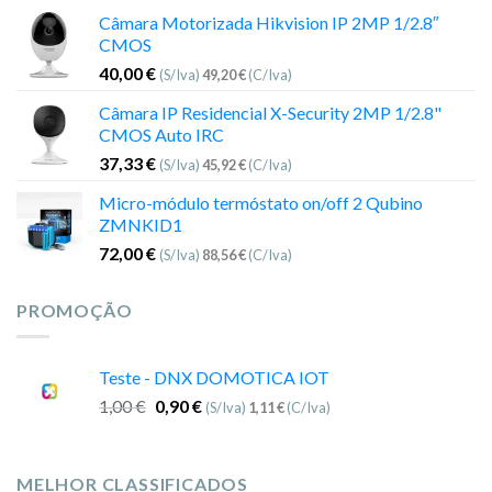
Câmara Motorizada Hikvision IP 2MP 1/2.8″
CMOS
40,00
€
(S/Iva)
49,20
€
(C/Iva)
Câmara IP Residencial X-Security 2MP 1/2.8"
CMOS Auto IRC
37,33
€
(S/Iva)
45,92
€
(C/Iva)
Micro-módulo termóstato on/off 2 Qubino
ZMNKID1
72,00
€
(S/Iva)
88,56
€
(C/Iva)
PROMOÇÃO
Teste - DNX DOMOTICA IOT
1,00
€
0,90
€
(S/Iva)
1,11
€
(C/Iva)
MELHOR CLASSIFICADOS