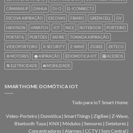
CÂMARAS IP
DAHUA
DI-O
EL-ICONNECT2
ESCOVA ASPIRAÇÃO
ESCOVAS
FIBARO
GREEN CELL
GV
HIKVISION
HIWATCH
IOT
NICE
NOTEBOOK
PORTEIRO
PORTÁTIL
PORTÕES
SAFIRE
TOMADA ASPIRAÇÃO
VIDEOPORTEIRO
X-SECURITY
Z-WAVE
ZIGBEE
ZKTECO
⚙️ MOTORES
🌪️ ASPIRAÇÃO
🎚️ DOMOTICA IOT
🎛️ ACESSOS
🔁 ELETRICIDADE
🚘 MOBILIDADE
SMARTHOME DOMÓTICA IOT
Tudo para IoT Smart Home.
Video-Porteiro | Domótica | SmartThings | ZigBee | Z-Wave,
Bluetooth Tuya | KNX | Módulos | Sensores | Detetores |
Concentradores | Alarmes | CCTV | Som Central |