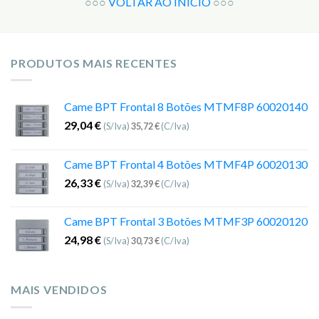
○○○
VOLTAR AO INICIO
○○○
PRODUTOS MAIS RECENTES
Came BPT Frontal 8 Botões MTMF8P 60020140
29,04
€
(S/Iva)
35,72
€
(C/Iva)
Came BPT Frontal 4 Botões MTMF4P 60020130
26,33
€
(S/Iva)
32,39
€
(C/Iva)
Came BPT Frontal 3 Botões MTMF3P 60020120
24,98
€
(S/Iva)
30,73
€
(C/Iva)
MAIS VENDIDOS