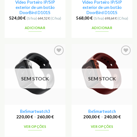
Vídeo Porteiro IP/SIP
Vídeo Porteiro IP/SIP
exterior de um botão
exterior de um botão
DoorBird D101S
DoorBird D101S
524,00
€
568,00
€
(S/Iva)
644,52
€
(C/Iva)
(S/Iva)
698,64
€
(C/Iva)
ADICIONAR
ADICIONAR
SEM STOCK
SEM STOCK
BeSmartwatch3
BeSmartwatch
220,00
€
–
260,00
€
200,00
€
–
240,00
€
VER OPÇÕES
VER OPÇÕES