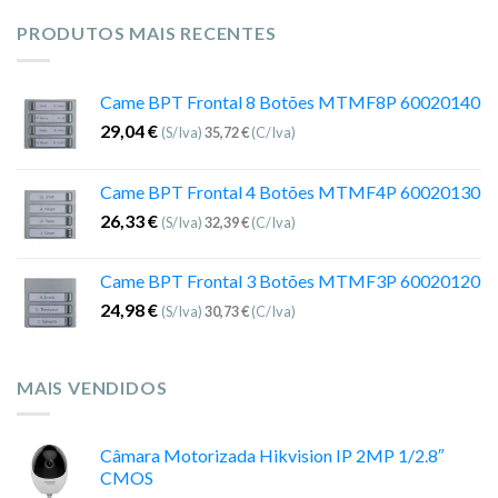
PRODUTOS MAIS RECENTES
Came BPT Frontal 8 Botões MTMF8P 60020140
29,04
€
(S/Iva)
35,72
€
(C/Iva)
Came BPT Frontal 4 Botões MTMF4P 60020130
26,33
€
(S/Iva)
32,39
€
(C/Iva)
Came BPT Frontal 3 Botões MTMF3P 60020120
24,98
€
(S/Iva)
30,73
€
(C/Iva)
MAIS VENDIDOS
Câmara Motorizada Hikvision IP 2MP 1/2.8″
CMOS