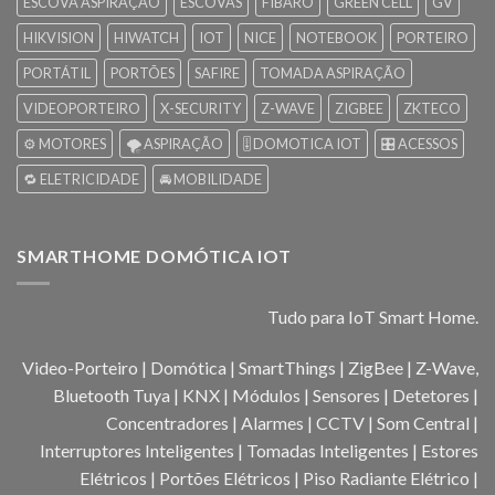
ESCOVA ASPIRAÇÃO
ESCOVAS
FIBARO
GREEN CELL
GV
HIKVISION
HIWATCH
IOT
NICE
NOTEBOOK
PORTEIRO
PORTÁTIL
PORTÕES
SAFIRE
TOMADA ASPIRAÇÃO
VIDEOPORTEIRO
X-SECURITY
Z-WAVE
ZIGBEE
ZKTECO
⚙️ MOTORES
🌪️ ASPIRAÇÃO
🎚️ DOMOTICA IOT
🎛️ ACESSOS
🔁 ELETRICIDADE
🚘 MOBILIDADE
SMARTHOME DOMÓTICA IOT
Tudo para IoT Smart Home.
Video-Porteiro | Domótica | SmartThings | ZigBee | Z-Wave,
Bluetooth Tuya | KNX | Módulos | Sensores | Detetores |
Concentradores | Alarmes | CCTV | Som Central |
Interruptores Inteligentes | Tomadas Inteligentes | Estores
Elétricos | Portões Elétricos | Piso Radiante Elétrico |