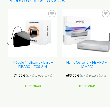
PRODUTOS RELACIONADOS
r
Adicionar
Adicionar
aos
aos
s
Favoritos
Favoritos
Módulo inteligente Fibaro –
Home Center 2 – FIBARO –
FIBARO – FGS-214
HOMEC2
74,00
€
683,00
€
(S/Iva)
91,02
€
(C/Iva)
(S/Iva)
840,09
€
(C/Iva)
ADICIONAR
ADICIONAR