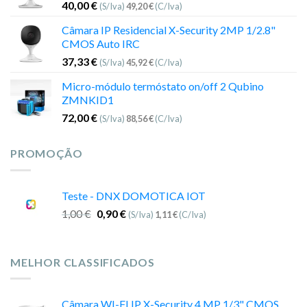
40,00
€
(S/Iva)
49,20
€
(C/Iva)
Câmara IP Residencial X-Security 2MP 1/2.8"
CMOS Auto IRC
37,33
€
(S/Iva)
45,92
€
(C/Iva)
Micro-módulo termóstato on/off 2 Qubino
ZMNKID1
72,00
€
(S/Iva)
88,56
€
(C/Iva)
PROMOÇÃO
Teste - DNX DOMOTICA IOT
1,00
€
0,90
€
(S/Iva)
1,11
€
(C/Iva)
MELHOR CLASSIFICADOS
Câmara WI-FI IP X-Security 4 MP 1/3" CMOS