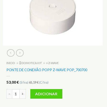
INICIO
○
🎚️ DOMOTICA IOT
○
○ Z-WAVE
PONTE DE CONEXÃO POPP Z-WAVE POP_700700
53,00
€
(S/Iva)
65,19
€
(C/Iva)
Quantidade de Ponte de Conexão POPP Z-WAVE POP_700700
ADICIONAR