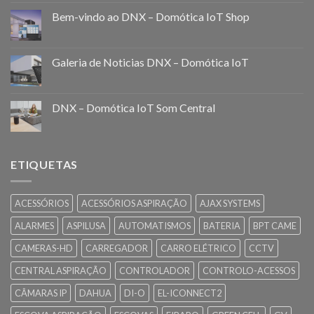
Bem-vindo ao DNX – Domótica IoT Shop
Galeria de Noticias DNX – Domótica IoT
DNX – Domótica IoT Som Central
ETIQUETAS
ACESSÓRIOS
ACESSÓRIOS ASPIRAÇÃO
AJAX SYSTEMS
ALARMES
ASPILUSA
AUTOMATISMOS
BATERIA
BPT CAME
CAMERAS-HD
CARREGADOR
CARRO ELÉTRICO
CCTV
CENTRAL ASPIRAÇÃO
CONTROLADOR
CONTROLO-ACESSOS
CÂMARAS IP
DAHUA
DI-O
EL-ICONNECT2