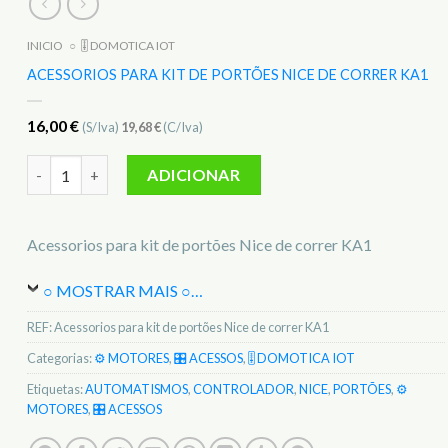
INICIO
○
🎚️ DOMOTICA IOT
ACESSORIOS PARA KIT DE PORTÕES NICE DE CORRER KA1
16,00
€
(S/Iva)
19,68
€
(C/Iva)
Quantidade de Acessorios para kit de portões Nice de correr 
ADICIONAR
Acessorios para kit de portões Nice de correr KA1
○ MOSTRAR MAIS ○
…
REF:
Acessorios para kit de portões Nice de correr KA1
Categorias:
⚙️ MOTORES
,
🎛️ ACESSOS
,
🎚️ DOMOTICA IOT
Etiquetas:
AUTOMATISMOS
,
CONTROLADOR
,
NICE
,
PORTÕES
,
⚙️
MOTORES
,
🎛️ ACESSOS