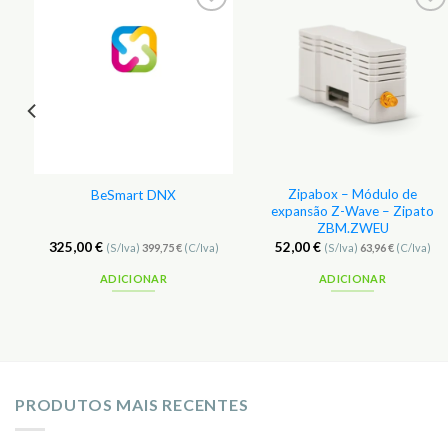
r
Adicionar
Adicionar
aos
aos
s
Favoritos
Favoritos
Zipabox – Módulo de
BeSmart DNX
expansão Z-Wave – Zipato
ZBM.ZWEU
325,00
€
52,00
€
(S/Iva)
399,75
€
(C/Iva)
(S/Iva)
63,96
€
(C/Iva)
ADICIONAR
ADICIONAR
PRODUTOS MAIS RECENTES