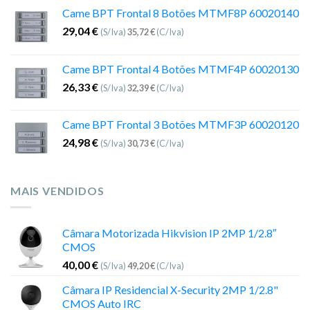
Came BPT Frontal 8 Botões MTMF8P 60020140
29,04
€
(S/Iva)
35,72
€
(C/Iva)
Came BPT Frontal 4 Botões MTMF4P 60020130
26,33
€
(S/Iva)
32,39
€
(C/Iva)
Came BPT Frontal 3 Botões MTMF3P 60020120
24,98
€
(S/Iva)
30,73
€
(C/Iva)
MAIS VENDIDOS
Câmara Motorizada Hikvision IP 2MP 1/2.8″
CMOS
40,00
€
(S/Iva)
49,20
€
(C/Iva)
Câmara IP Residencial X-Security 2MP 1/2.8"
CMOS Auto IRC