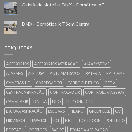
Galeria de Noticias DNX – Domótica IoT
DNX – Domótica IoT Som Central
ETIQUETAS
ACESSÓRIOS
ACESSÓRIOS ASPIRAÇÃO
AJAX SYSTEMS
ALARMES
ASPILUSA
AUTOMATISMOS
BATERIA
BPT CAME
CAMERAS-HD
CARREGADOR
CARRO ELÉTRICO
CCTV
CENTRAL ASPIRAÇÃO
CONTROLADOR
CONTROLO-ACESSOS
CÂMARAS IP
DAHUA
DI-O
EL-ICONNECT2
ESCOVA ASPIRAÇÃO
ESCOVAS
FIBARO
GREEN CELL
GV
HIKVISION
HIWATCH
IOT
NICE
NOTEBOOK
PORTEIRO
PORTÁTIL
PORTÕES
SAFIRE
TOMADA ASPIRAÇÃO