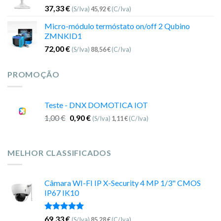
37,33
€
(S/Iva)
45,92
€
(C/Iva)
Micro-módulo termóstato on/off 2 Qubino
ZMNKID1
72,00
€
(S/Iva)
88,56
€
(C/Iva)
PROMOÇÃO
Teste - DNX DOMOTICA IOT
1,00
€
0,90
€
(S/Iva)
1,11
€
(C/Iva)
MELHOR CLASSIFICADOS
Câmara WI-FI IP X-Security 4 MP 1/3" CMOS
IP67 IK10
Avaliação
69,33
€
(S/Iva)
85,28
€
(C/Iva)