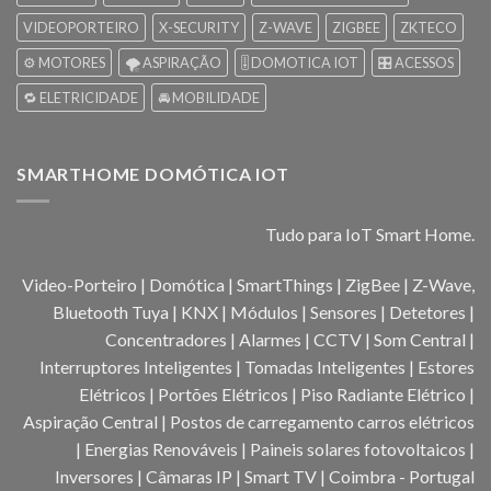
VIDEOPORTEIRO
X-SECURITY
Z-WAVE
ZIGBEE
ZKTECO
⚙️ MOTORES
🌪️ ASPIRAÇÃO
🎚️ DOMOTICA IOT
🎛️ ACESSOS
🔁 ELETRICIDADE
🚘 MOBILIDADE
SMARTHOME DOMÓTICA IOT
Tudo para IoT Smart Home.
Video-Porteiro | Domótica | SmartThings | ZigBee | Z-Wave,
Bluetooth Tuya | KNX | Módulos | Sensores | Detetores |
Concentradores | Alarmes | CCTV | Som Central |
Interruptores Inteligentes | Tomadas Inteligentes | Estores
Elétricos | Portões Elétricos | Piso Radiante Elétrico |
Aspiração Central | Postos de carregamento carros elétricos
| Energias Renováveis | Paineis solares fotovoltaicos |
Inversores | Câmaras IP | Smart TV | Coimbra - Portugal