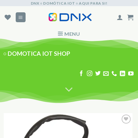
Skip
DNX ○ DOMÓTICA IOT ○ AQUI PARA SI!
to
content
MENU
○
DOMOTICA IOT SHOP
Adicionar
aos
Favoritos