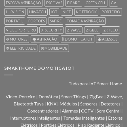
ESCOVA ASPIRAÇÃO
ESCOVAS
FIBARO
GREEN CELL
GV
HIKVISION
HIWATCH
IOT
NICE
NOTEBOOK
PORTEIRO
PORTÁTIL
PORTÕES
SAFIRE
TOMADA ASPIRAÇÃO
VIDEOPORTEIRO
X-SECURITY
Z-WAVE
ZIGBEE
ZKTECO
⚙️ MOTORES
🌪️ ASPIRAÇÃO
🎚️ DOMOTICA IOT
🎛️ ACESSOS
🔁 ELETRICIDADE
🚘 MOBILIDADE
SMARTHOME DOMÓTICA IOT
Tudo para IoT Smart Home.
Video-Porteiro | Domótica | SmartThings | ZigBee | Z-Wave,
Bluetooth Tuya | KNX | Módulos | Sensores | Detetores |
Concentradores | Alarmes | CCTV | Som Central |
Interruptores Inteligentes | Tomadas Inteligentes | Estores
Elétricos | Portões Elétricos | Piso Radiante Elétrico |