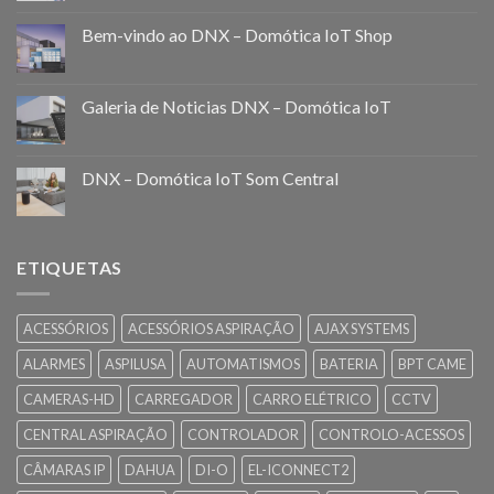
Bem-vindo ao DNX – Domótica IoT Shop
Galeria de Noticias DNX – Domótica IoT
DNX – Domótica IoT Som Central
ETIQUETAS
ACESSÓRIOS
ACESSÓRIOS ASPIRAÇÃO
AJAX SYSTEMS
ALARMES
ASPILUSA
AUTOMATISMOS
BATERIA
BPT CAME
CAMERAS-HD
CARREGADOR
CARRO ELÉTRICO
CCTV
CENTRAL ASPIRAÇÃO
CONTROLADOR
CONTROLO-ACESSOS
CÂMARAS IP
DAHUA
DI-O
EL-ICONNECT2