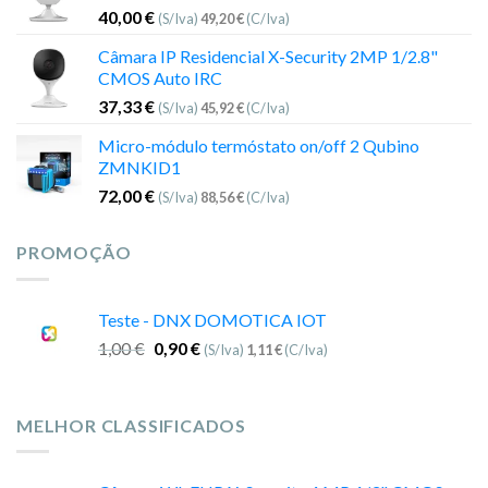
40,00
€
(S/Iva)
49,20
€
(C/Iva)
Câmara IP Residencial X-Security 2MP 1/2.8"
CMOS Auto IRC
37,33
€
(S/Iva)
45,92
€
(C/Iva)
Micro-módulo termóstato on/off 2 Qubino
ZMNKID1
72,00
€
(S/Iva)
88,56
€
(C/Iva)
PROMOÇÃO
Teste - DNX DOMOTICA IOT
1,00
€
0,90
€
(S/Iva)
1,11
€
(C/Iva)
MELHOR CLASSIFICADOS