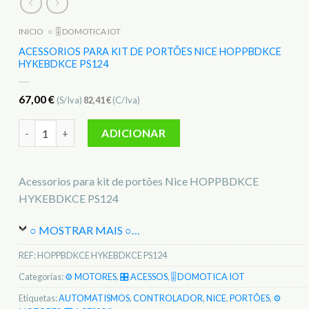
INICIO
○
🎚️ DOMOTICA IOT
ACESSORIOS PARA KIT DE PORTÕES NICE HOPPBDKCE
HYKEBDKCE PS124
67,00
€
(S/Iva)
82,41
€
(C/Iva)
Quantidade de Acessorios para kit de portões Nice HOPPB
ADICIONAR
Acessorios para kit de portões Nice HOPPBDKCE
HYKEBDKCE PS124
○ MOSTRAR MAIS ○
…
REF:
HOPPBDKCE HYKEBDKCE PS124
Categorias:
⚙️ MOTORES
,
🎛️ ACESSOS
,
🎚️ DOMOTICA IOT
Etiquetas:
AUTOMATISMOS
,
CONTROLADOR
,
NICE
,
PORTÕES
,
⚙️