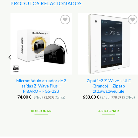
PRODUTOS RELACIONADOS
r
Adicionar
Adicionar
aos
aos
s
Favoritos
Favoritos
1
Micromódulo atuador de 2
Zipatile2 Z-Wave + ULE
saídas Z-Wave Plus –
(Branco) – Zipato
FIBARO – FGS-223
zt2.gws.zweu.ule
74,00
€
633,00
€
(S/Iva)
91,02
€
(C/Iva)
(S/Iva)
778,59
€
(C/Iva)
ADICIONAR
ADICIONAR