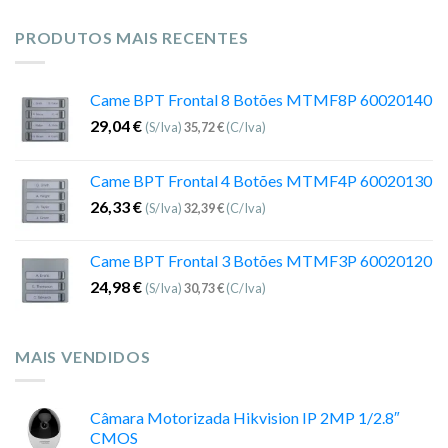
PRODUTOS MAIS RECENTES
Came BPT Frontal 8 Botões MTMF8P 60020140
29,04
€
(S/Iva)
35,72
€
(C/Iva)
Came BPT Frontal 4 Botões MTMF4P 60020130
26,33
€
(S/Iva)
32,39
€
(C/Iva)
Came BPT Frontal 3 Botões MTMF3P 60020120
24,98
€
(S/Iva)
30,73
€
(C/Iva)
MAIS VENDIDOS
Câmara Motorizada Hikvision IP 2MP 1/2.8″
CMOS