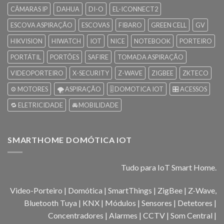
CÂMARAS IP
DAHUA
DI-O
EL-ICONNECT2
ESCOVA ASPIRAÇÃO
ESCOVAS
FIBARO
GREEN CELL
GV
HIKVISION
HIWATCH
IOT
NICE
NOTEBOOK
PORTEIRO
PORTÁTIL
PORTÕES
SAFIRE
TOMADA ASPIRAÇÃO
VIDEOPORTEIRO
X-SECURITY
Z-WAVE
ZIGBEE
ZKTECO
⚙️ MOTORES
🌪️ ASPIRAÇÃO
🎚️ DOMOTICA IOT
🎛️ ACESSOS
🔁 ELETRICIDADE
🚘 MOBILIDADE
SMARTHOME DOMÓTICA IOT
Tudo para IoT Smart Home.
Video-Porteiro | Domótica | SmartThings | ZigBee | Z-Wave,
Bluetooth Tuya | KNX | Módulos | Sensores | Detetores |
Concentradores | Alarmes | CCTV | Som Central |