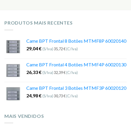
PRODUTOS MAIS RECENTES
Came BPT Frontal 8 Botões MTMF8P 60020140
29,04
€
(S/Iva)
35,72
€
(C/Iva)
Came BPT Frontal 4 Botões MTMF4P 60020130
26,33
€
(S/Iva)
32,39
€
(C/Iva)
Came BPT Frontal 3 Botões MTMF3P 60020120
24,98
€
(S/Iva)
30,73
€
(C/Iva)
MAIS VENDIDOS