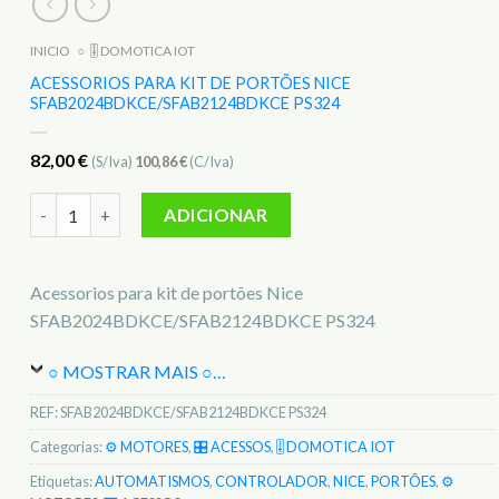
INICIO
○
🎚️ DOMOTICA IOT
ACESSORIOS PARA KIT DE PORTÕES NICE
SFAB2024BDKCE/SFAB2124BDKCE PS324
82,00
€
(S/Iva)
100,86
€
(C/Iva)
Quantidade de Acessorios para kit de portões Nice SFAB2
ADICIONAR
Acessorios para kit de portões Nice
SFAB2024BDKCE/SFAB2124BDKCE PS324
○ MOSTRAR MAIS ○
…
REF:
SFAB2024BDKCE/SFAB2124BDKCE PS324
Categorias:
⚙️ MOTORES
,
🎛️ ACESSOS
,
🎚️ DOMOTICA IOT
Etiquetas:
AUTOMATISMOS
,
CONTROLADOR
,
NICE
,
PORTÕES
,
⚙️