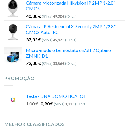
Câmara Motorizada Hikvision IP 2MP 1/2.8″
CMOS
40,00
€
(S/Iva)
49,20
€
(C/Iva)
Câmara IP Residencial X-Security 2MP 1/2.8"
CMOS Auto IRC
37,33
€
(S/Iva)
45,92
€
(C/Iva)
Micro-módulo termóstato on/off 2 Qubino
ZMNKID1
72,00
€
(S/Iva)
88,56
€
(C/Iva)
PROMOÇÃO
Teste - DNX DOMOTICA IOT
1,00
€
0,90
€
(S/Iva)
1,11
€
(C/Iva)
MELHOR CLASSIFICADOS