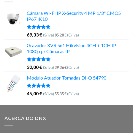
Câmara WI-FI IP X-Security 4 MP 1/3" CMOS
IP67 IK10
Avaliação
69,33
€
(S/Iva)
85,28
€
(C/Iva)
5.00
de 5
Gravador XVR 5n1 Hikvision 4CH + 1CH IP
1080p p/ Câmaras IP
Avaliação
32,00
€
(S/Iva)
39,36
€
(C/Iva)
5.00
de 5
Módulo Atuador Tomadas DI-O 54790
Avaliação
45,00
€
(S/Iva)
55,35
€
(C/Iva)
5.00
de 5
ACERCA DO DNX