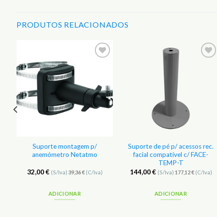
PRODUTOS RELACIONADOS
r
Adicionar
Adicionar
aos
aos
s
Favoritos
Favoritos
e
Suporte montagem p/
Suporte de pé p/ acessos rec.
anemómetro Netatmo
facial compatível c/ FACE-
TEMP-T
32,00
€
144,00
€
(S/Iva)
39,36
€
(C/Iva)
(S/Iva)
177,12
€
(C/Iva)
ADICIONAR
ADICIONAR