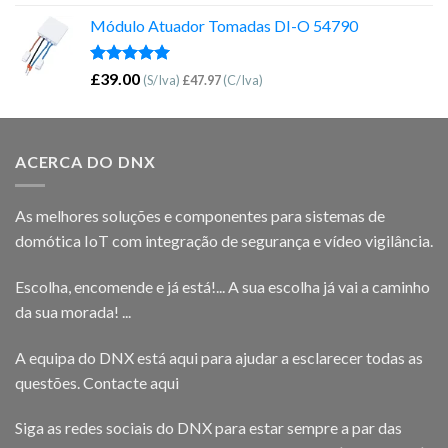
5.00
de 5
Módulo Atuador Tomadas DI-O 54790
Avaliação
£
39.00
(S/Iva)
£
47.97
(C/Iva)
5.00
de 5
ACERCA DO DNX
As melhores soluções e componentes para sistemas de
domótica IoT com integração de segurança e vídeo vigilância.
Escolha, encomende e já está!... A sua escolha já vai a caminho
da sua morada! ...
A equipa do DNX está aqui para ajudar a esclarecer todas as
questões.
Contacte aqui
Siga as redes sociais do DNX para estar sempre a par das