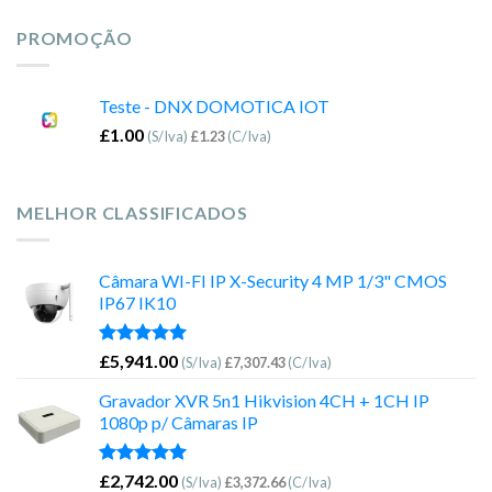
PROMOÇÃO
Teste - DNX DOMOTICA IOT
£
1.00
(S/Iva)
£
1.23
(C/Iva)
MELHOR CLASSIFICADOS
Câmara WI-FI IP X-Security 4 MP 1/3" CMOS
IP67 IK10
Avaliação
£
5,941.00
(S/Iva)
£
7,307.43
(C/Iva)
5.00
de 5
Gravador XVR 5n1 Hikvision 4CH + 1CH IP
1080p p/ Câmaras IP
Avaliação
£
2,742.00
(S/Iva)
£
3,372.66
(C/Iva)