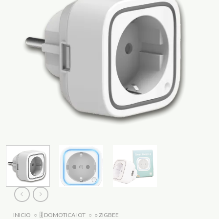
INICIO
○
🎚️ DOMOTICA IOT
○
○ ZIGBEE