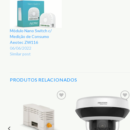
Módulo Nano Switch c/
Medição de Consumo
Aeotec ZW116
06/06/2022
Similar post
PRODUTOS RELACIONADOS
r
Adicionar
Adicionar
aos
aos
s
Favoritos
Favoritos