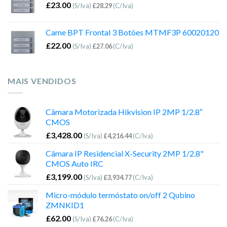
£
23.00
(S/Iva)
£
28.29
(C/Iva)
Came BPT Frontal 3 Botões MTMF3P 60020120
£
22.00
(S/Iva)
£
27.06
(C/Iva)
MAIS VENDIDOS
Câmara Motorizada Hikvision IP 2MP 1/2.8″
CMOS
£
3,428.00
(S/Iva)
£
4,216.44
(C/Iva)
Câmara IP Residencial X-Security 2MP 1/2.8"
CMOS Auto IRC
£
3,199.00
(S/Iva)
£
3,934.77
(C/Iva)
Micro-módulo termóstato on/off 2 Qubino
ZMNKID1
£
62.00
(S/Iva)
£
76.26
(C/Iva)