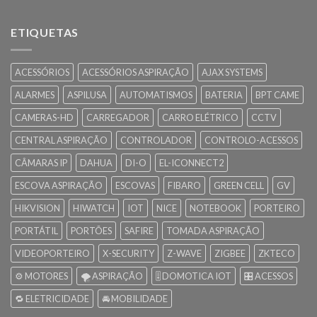
ETIQUETAS
ACESSÓRIOS
ACESSÓRIOS ASPIRAÇÃO
AJAX SYSTEMS
ALARMES
ASPILUSA
AUTOMATISMOS
BATERIA
BPT CAME
CAMERAS-HD
CARREGADOR
CARRO ELÉTRICO
CCTV
CENTRAL ASPIRAÇÃO
CONTROLADOR
CONTROLO-ACESSOS
CÂMARAS IP
DAHUA
DI-O
EL-ICONNECT2
ESCOVA ASPIRAÇÃO
ESCOVAS
FIBARO
GREEN CELL
GV
HIKVISION
HIWATCH
IOT
NICE
NOTEBOOK
PORTEIRO
PORTÁTIL
PORTÕES
SAFIRE
TOMADA ASPIRAÇÃO
VIDEOPORTEIRO
X-SECURITY
Z-WAVE
ZIGBEE
ZKTECO
⚙️ MOTORES
🌪️ ASPIRAÇÃO
🎚️ DOMOTICA IOT
🎛️ ACESSOS
🔁 ELETRICIDADE
🚘 MOBILIDADE