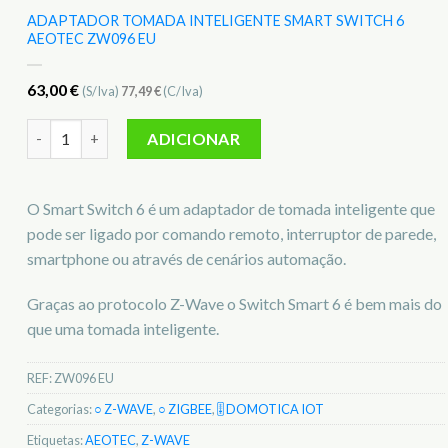
ADAPTADOR TOMADA INTELIGENTE SMART SWITCH 6
AEOTEC ZW096 EU
63,00
€
(S/Iva)
77,49
€
(C/Iva)
Quantidade de Adaptador Tomada Inteligente Smart Switch 
ADICIONAR
O Smart Switch 6 é um adaptador de tomada inteligente que
pode ser ligado por comando remoto, interruptor de parede,
smartphone ou através de cenários automação.
Graças ao protocolo Z-Wave o Switch Smart 6 é bem mais do
que uma tomada inteligente.
REF:
ZW096 EU
Categorias:
○ Z-WAVE
,
○ ZIGBEE
,
🎚️ DOMOTICA IOT
Etiquetas:
AEOTEC
,
Z-WAVE