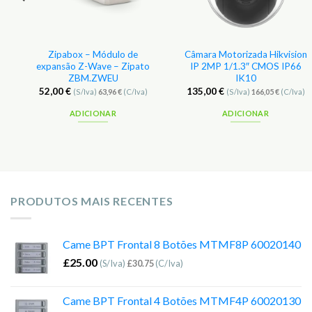
Zipabox – Módulo de
Câmara Motorizada Hikvision
expansão Z-Wave – Zipato
IP 2MP 1/1.3″ CMOS IP66
ZBM.ZWEU
IK10
52,00
€
135,00
€
(S/Iva)
63,96
€
(C/Iva)
(S/Iva)
166,05
€
(C/Iva)
ADICIONAR
ADICIONAR
PRODUTOS MAIS RECENTES
Came BPT Frontal 8 Botões MTMF8P 60020140
£
25.00
(S/Iva)
£
30.75
(C/Iva)
Came BPT Frontal 4 Botões MTMF4P 60020130