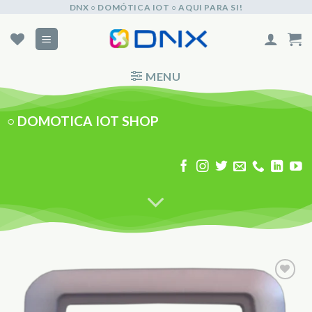
Skip
DNX ○ DOMÓTICA IOT ○ AQUI PARA SI!
to
content
MENU
○
DOMOTICA IOT SHOP
Adicionar
aos
Favoritos