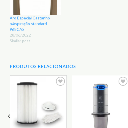
Aro Especial Castanho
p/aspiração standard
968CAS
28/06/2022
Similar post
PRODUTOS RELACIONADOS
r
Adicionar
Adicionar
aos
aos
s
Favoritos
Favoritos