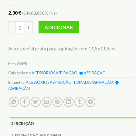
2,30
€
(S/Iva)
2,83
€
(C/Iva)
Quantidade de Aro Especial Prata p/aspiração standard 968PR
ADICIONAR
Aro especial prata para aspiração com 11,5×11,5cm.
REF:
968PR
Categorias:
○ ACESSÓRIOS ASPIRAÇÃO
,
🌪️ ASPIRAÇÃO
Etiquetas:
ACESSÓRIOS ASPIRAÇÃO
,
TOMADA ASPIRAÇÃO
,
🌪️
ASPIRAÇÃO
DESCRIÇÃO
INFORMAÇÃO ADICIONAL