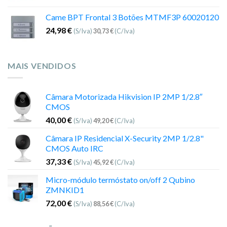
Came BPT Frontal 3 Botões MTMF3P 60020120
24,98
€
(S/Iva)
30,73
€
(C/Iva)
MAIS VENDIDOS
Câmara Motorizada Hikvision IP 2MP 1/2.8″
CMOS
40,00
€
(S/Iva)
49,20
€
(C/Iva)
Câmara IP Residencial X-Security 2MP 1/2.8"
CMOS Auto IRC
37,33
€
(S/Iva)
45,92
€
(C/Iva)
Micro-módulo termóstato on/off 2 Qubino
ZMNKID1
72,00
€
(S/Iva)
88,56
€
(C/Iva)