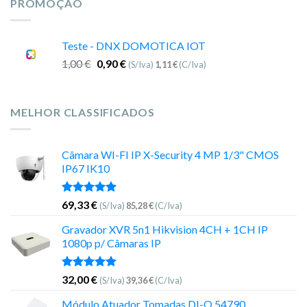
PROMOÇÃO
Teste - DNX DOMOTICA IOT
1,00
€
0,90
€
(S/Iva)
1,11
€
(C/Iva)
MELHOR CLASSIFICADOS
Câmara WI-FI IP X-Security 4 MP 1/3" CMOS
IP67 IK10
Avaliação
69,33
€
(S/Iva)
85,28
€
(C/Iva)
5.00
de 5
Gravador XVR 5n1 Hikvision 4CH + 1CH IP
1080p p/ Câmaras IP
Avaliação
32,00
€
(S/Iva)
39,36
€
(C/Iva)
5.00
de 5
Módulo Atuador Tomadas DI-O 54790