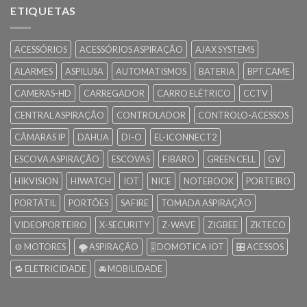
ETIQUETAS
ACESSÓRIOS
ACESSÓRIOS ASPIRAÇÃO
AJAX SYSTEMS
ALARMES
ASPILUSA
AUTOMATISMOS
BATERIA
BPT CAME
CAMERAS-HD
CARREGADOR
CARRO ELÉTRICO
CCTV
CENTRAL ASPIRAÇÃO
CONTROLADOR
CONTROLO-ACESSOS
CÂMARAS IP
DAHUA
DI-O
EL-ICONNECT2
ESCOVA ASPIRAÇÃO
ESCOVAS
FIBARO
GREEN CELL
GV
HIKVISION
HIWATCH
IOT
NICE
NOTEBOOK
PORTEIRO
PORTÁTIL
PORTÕES
SAFIRE
TOMADA ASPIRAÇÃO
VIDEOPORTEIRO
X-SECURITY
Z-WAVE
ZIGBEE
ZKTECO
⚙️ MOTORES
🌪️ ASPIRAÇÃO
🎚️ DOMOTICA IOT
🎛️ ACESSOS
🔁 ELETRICIDADE
🚘 MOBILIDADE