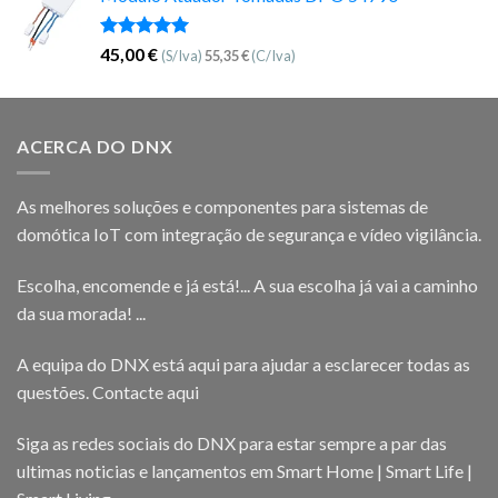
Avaliação
45,00
€
(S/Iva)
55,35
€
(C/Iva)
5.00
de 5
ACERCA DO DNX
As melhores soluções e componentes para sistemas de
domótica IoT com integração de segurança e vídeo vigilância.
Escolha, encomende e já está!... A sua escolha já vai a caminho
da sua morada! ...
A equipa do DNX está aqui para ajudar a esclarecer todas as
questões.
Contacte aqui
Siga as redes sociais do DNX para estar sempre a par das
ultimas noticias e lançamentos em Smart Home | Smart Life |