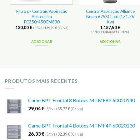
Filtro p/ Centrais Aspiração
Central Aspiração Alliance
Aertecnica
Beam 675SC Lcd (1×1.76
c
FC350/450CM830
Kw)
130,00
€
1.187,50
€
(S/Iva)
159,90
€
(C/Iva)
(S/Iva)
1.460,63
€
(C/Iva)
ADICIONAR
ADICIONAR
PRODUTOS MAIS RECENTES
Came BPT Frontal 8 Botões MTMF8P 60020140
29,04
€
(S/Iva)
35,72
€
(C/Iva)
Came BPT Frontal 4 Botões MTMF4P 60020130
26,33
€
(S/Iva)
32,39
€
(C/Iva)