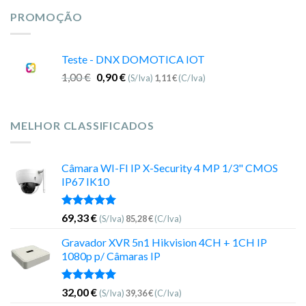
PROMOÇÃO
Teste - DNX DOMOTICA IOT
1,00
€
0,90
€
(S/Iva)
1,11
€
(C/Iva)
MELHOR CLASSIFICADOS
Câmara WI-FI IP X-Security 4 MP 1/3" CMOS
IP67 IK10
Avaliação
69,33
€
(S/Iva)
85,28
€
(C/Iva)
5.00
de 5
Gravador XVR 5n1 Hikvision 4CH + 1CH IP
1080p p/ Câmaras IP
Avaliação
32,00
€
(S/Iva)
39,36
€
(C/Iva)
5.00
de 5