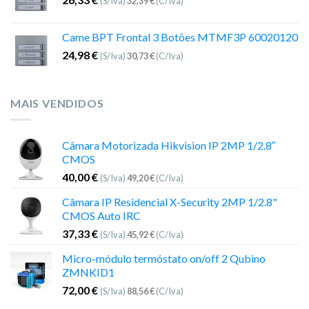
(S/Iva)
32,39
€
(C/Iva)
Came BPT Frontal 3 Botões MTMF3P 60020120
24,98
€
(S/Iva)
30,73
€
(C/Iva)
MAIS VENDIDOS
Câmara Motorizada Hikvision IP 2MP 1/2.8″
CMOS
40,00
€
(S/Iva)
49,20
€
(C/Iva)
Câmara IP Residencial X-Security 2MP 1/2.8"
CMOS Auto IRC
37,33
€
(S/Iva)
45,92
€
(C/Iva)
Micro-módulo termóstato on/off 2 Qubino
ZMNKID1
72,00
€
(S/Iva)
88,56
€
(C/Iva)