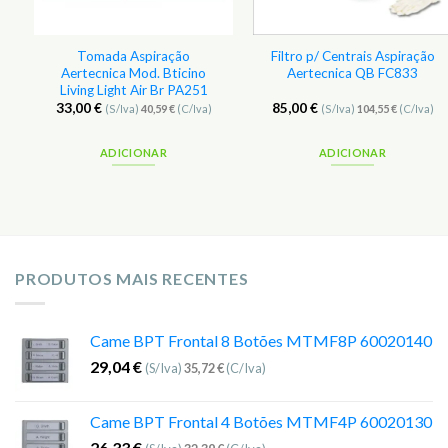
Tomada Aspiração
Filtro p/ Centrais Aspiração
Aertecnica Mod. Bticino
Aertecnica QB FC833
Living Light Air Br PA251
33,00
€
85,00
€
)
(S/Iva)
40,59
€
(C/Iva)
(S/Iva)
104,55
€
(C/Iva)
ADICIONAR
ADICIONAR
PRODUTOS MAIS RECENTES
Came BPT Frontal 8 Botões MTMF8P 60020140
29,04
€
(S/Iva)
35,72
€
(C/Iva)
Came BPT Frontal 4 Botões MTMF4P 60020130
26,33
€