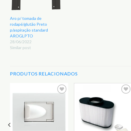
Aro p/ tomada de
rodapé/glutão Preto
p/aspiração standard
AROGLPTO
28/06/2022
Similar post
PRODUTOS RELACIONADOS
r
Adicionar
Adicionar
aos
aos
s
Favoritos
Favoritos