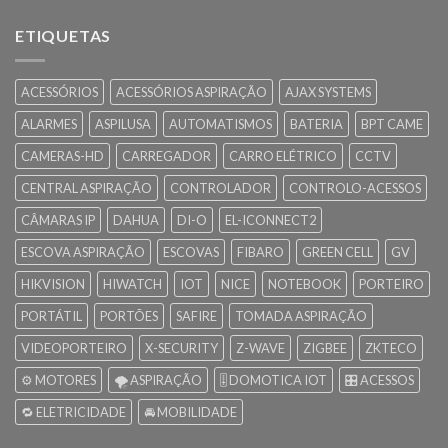
ETIQUETAS
ACESSÓRIOS
ACESSÓRIOS ASPIRAÇÃO
AJAX SYSTEMS
ALARMES
ASPILUSA
AUTOMATISMOS
BATERIA
BPT CAME
CAMERAS-HD
CARREGADOR
CARRO ELÉTRICO
CCTV
CENTRAL ASPIRAÇÃO
CONTROLADOR
CONTROLO-ACESSOS
CÂMARAS IP
DAHUA
DI-O
EL-ICONNECT2
ESCOVA ASPIRAÇÃO
ESCOVAS
FIBARO
GREEN CELL
GV
HIKVISION
HIWATCH
IOT
NICE
NOTEBOOK
PORTEIRO
PORTÁTIL
PORTÕES
SAFIRE
TOMADA ASPIRAÇÃO
VIDEOPORTEIRO
X-SECURITY
Z-WAVE
ZIGBEE
ZKTECO
⚙️ MOTORES
🌪️ ASPIRAÇÃO
🎚️ DOMOTICA IOT
🎛️ ACESSOS
🔁 ELETRICIDADE
🚘 MOBILIDADE