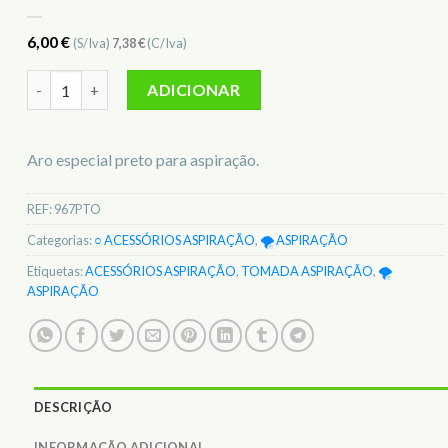
6,00
€
(S/Iva)
7,38
€
(C/Iva)
Quantidade de Aro Especial Preto p/aspiração standard 967P
ADICIONAR
Aro especial preto para aspiração.
REF:
967PTO
Categorias:
○ ACESSÓRIOS ASPIRAÇÃO
,
🌪️ ASPIRAÇÃO
Etiquetas:
ACESSÓRIOS ASPIRAÇÃO
,
TOMADA ASPIRAÇÃO
,
🌪️
ASPIRAÇÃO
DESCRIÇÃO
INFORMAÇÃO ADICIONAL