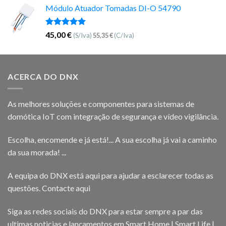
Módulo Atuador Tomadas DI-O 54790
Avaliação
45,00
€
(S/Iva)
55,35
€
(C/Iva)
5.00
de 5
ACERCA DO DNX
As melhores soluções e componentes para sistemas de
domótica IoT com integração de segurança e vídeo vigilância.
Escolha, encomende e já está!... A sua escolha já vai a caminho
da sua morada! ...
A equipa do DNX está aqui para ajudar a esclarecer todas as
questões.
Contacte aqui
Siga as redes sociais do DNX para estar sempre a par das
ultimas noticias e lançamentos em Smart Home | Smart Life |