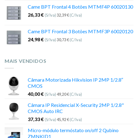
Came BPT Frontal 4 Botões MTMF4P 60020130
26,33
€
(S/Iva)
32,39
€
(C/Iva)
Came BPT Frontal 3 Botões MTMF3P 60020120
24,98
€
(S/Iva)
30,73
€
(C/Iva)
MAIS VENDIDOS
Câmara Motorizada Hikvision IP 2MP 1/2.8″
CMOS
40,00
€
(S/Iva)
49,20
€
(C/Iva)
Câmara IP Residencial X-Security 2MP 1/2.8"
CMOS Auto IRC
37,33
€
(S/Iva)
45,92
€
(C/Iva)
Micro-módulo termóstato on/off 2 Qubino
ZMNKID1