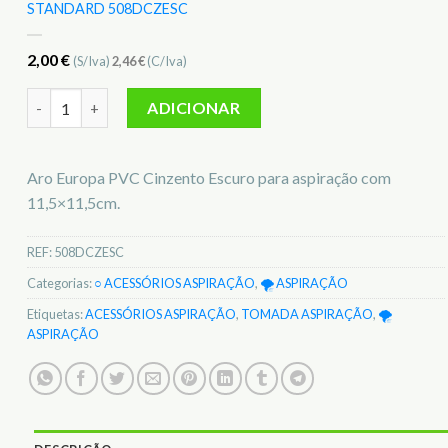
STANDARD 508DCZESC
2,00
€
(S/Iva)
2,46
€
(C/Iva)
Quantidade de Aro Europa PVC Cinzento Escuro p/aspiração
ADICIONAR
Aro Europa PVC Cinzento Escuro para aspiração com
11,5×11,5cm.
REF:
508DCZESC
Categorias:
○ ACESSÓRIOS ASPIRAÇÃO
,
🌪️ ASPIRAÇÃO
Etiquetas:
ACESSÓRIOS ASPIRAÇÃO
,
TOMADA ASPIRAÇÃO
,
🌪️
ASPIRAÇÃO