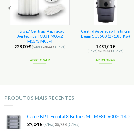
Filtro p/ Centrais Aspiração
Central Aspiração Platinum
Aertecnica FC831 M05/2
Beam SC3500 (2×1.85 Kw)
M05/3 M05/4
228,00
€
1.481,00
€
(S/Iva)
280,44
€
(C/Iva)
(S/Iva)
1.821,63
€
(C/Iva)
ADICIONAR
ADICIONAR
PRODUTOS MAIS RECENTES
Came BPT Frontal 8 Botões MTMF8P 60020140
29,04
€
(S/Iva)
35,72
€
(C/Iva)