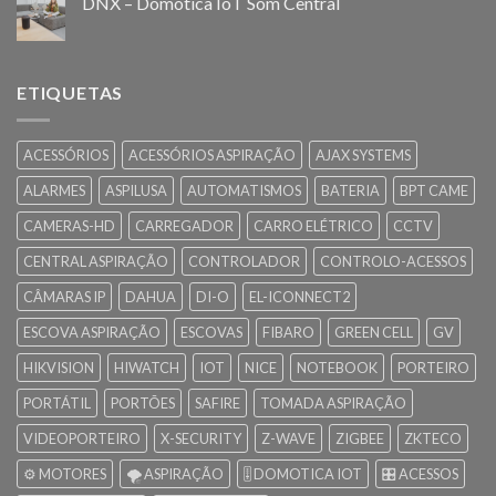
DNX – Domótica IoT Som Central
ETIQUETAS
ACESSÓRIOS
ACESSÓRIOS ASPIRAÇÃO
AJAX SYSTEMS
ALARMES
ASPILUSA
AUTOMATISMOS
BATERIA
BPT CAME
CAMERAS-HD
CARREGADOR
CARRO ELÉTRICO
CCTV
CENTRAL ASPIRAÇÃO
CONTROLADOR
CONTROLO-ACESSOS
CÂMARAS IP
DAHUA
DI-O
EL-ICONNECT2
ESCOVA ASPIRAÇÃO
ESCOVAS
FIBARO
GREEN CELL
GV
HIKVISION
HIWATCH
IOT
NICE
NOTEBOOK
PORTEIRO
PORTÁTIL
PORTÕES
SAFIRE
TOMADA ASPIRAÇÃO
VIDEOPORTEIRO
X-SECURITY
Z-WAVE
ZIGBEE
ZKTECO
⚙️ MOTORES
🌪️ ASPIRAÇÃO
🎚️ DOMOTICA IOT
🎛️ ACESSOS