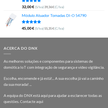
Avaliação
32,00
€
(S/Iva)
39,36
€
(C/Iva)
5.00
de 5
Módulo Atuador Tomadas DI-O 54790
Avaliação
45,00
€
(S/Iva)
55,35
€
(C/Iva)
5.00
de 5
ACERCA DO DNX
As melhores soluções e componentes para sistemas de
domótica IoT com integração de segurança e vídeo vigilância.
Escolha, encomende e já está!... A sua escolha já vai a caminho
da sua morada! ...
A equipa do DNX está aqui para ajudar a esclarecer todas as
questões.
Contacte aqui