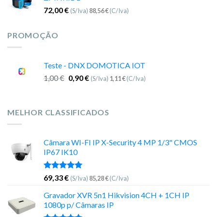
72,00
€
(S/Iva)
88,56
€
(C/Iva)
PROMOÇÃO
Teste - DNX DOMOTICA IOT
1,00
€
0,90
€
(S/Iva)
1,11
€
(C/Iva)
MELHOR CLASSIFICADOS
Câmara WI-FI IP X-Security 4 MP 1/3" CMOS
IP67 IK10
Avaliação
69,33
€
(S/Iva)
85,28
€
(C/Iva)
5.00
de 5
Gravador XVR 5n1 Hikvision 4CH + 1CH IP
1080p p/ Câmaras IP