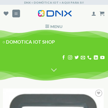
Skip
DNX ○ DOMÓTICA IOT ○ AQUI PARA SI!
to
content
MENU
○
DOMOTICA IOT SHOP