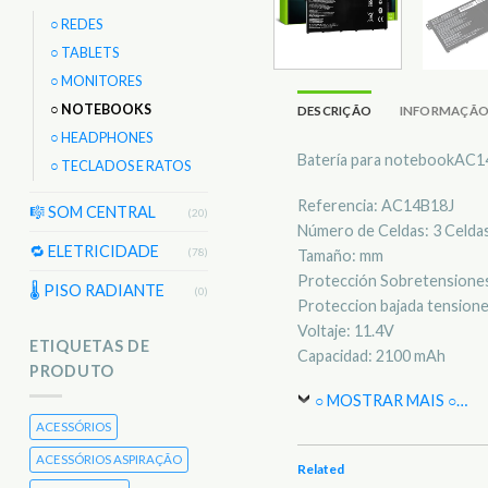
○ REDES
○ TABLETS
○ MONITORES
○ NOTEBOOKS
DESCRIÇÃO
INFORMAÇÃO
○ HEADPHONES
Batería para notebookAC1
○ TECLADOS E RATOS
Referencia: AC14B18J
🎼 SOM CENTRAL
(20)
Número de Celdas: 3 Celda
🔁 ELETRICIDADE
(78)
Tamaño: mm
Protección Sobretensiones
🌡 PISO RADIANTE
(0)
Proteccion bajada tensione
Voltaje: 11.4V
ETIQUETAS DE
Capacidad: 2100 mAh
PRODUTO
○ MOSTRAR MAIS ○
…
ACESSÓRIOS
ACESSÓRIOS ASPIRAÇÃO
Related