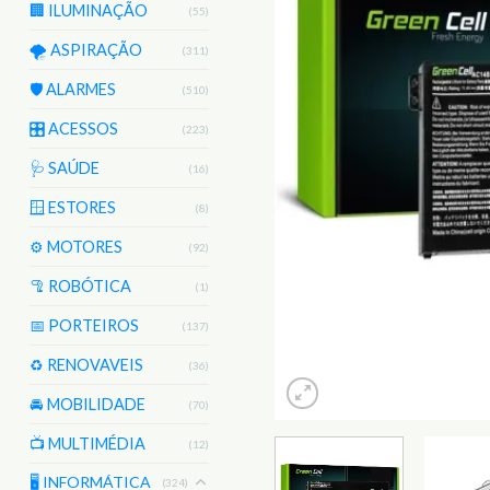
🏢 ILUMINAÇÃO
(55)
🌪️ ASPIRAÇÃO
(311)
🛡️ ALARMES
(510)
🎛️ ACESSOS
(223)
🩺 SAÚDE
(16)
🪟 ESTORES
(8)
⚙️ MOTORES
(92)
🦿 ROBÓTICA
(1)
📅 PORTEIROS
(137)
♻️ RENOVAVEIS
(36)
🚘 MOBILIDADE
(70)
📺 MULTIMÉDIA
(12)
🖥️ INFORMÁTICA
(324)