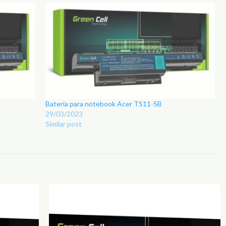
Bateria para notebook Acer TS11-SB
29/03/2023
Similar post
Adicionar
Adicionar
aos
aos
Favoritos
Favoritos