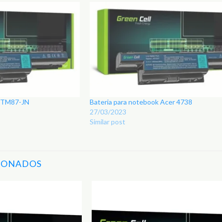
r TM87-JN
Bateria para notebook Acer 4738
27/03/2023
Similar post
IONADOS
Adicionar
aos
Favoritos