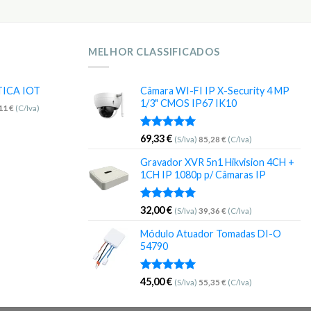
MELHOR CLASSIFICADOS
TICA IOT
Câmara WI-FI IP X-Security 4 MP
1/3" CMOS IP67 IK10
,11
€
(C/Iva)
Avaliação
69,33
€
(S/Iva)
85,28
€
(C/Iva)
5.00
de 5
Gravador XVR 5n1 Hikvision 4CH +
1CH IP 1080p p/ Câmaras IP
Avaliação
32,00
€
(S/Iva)
39,36
€
(C/Iva)
5.00
de 5
Módulo Atuador Tomadas DI-O
54790
Avaliação
45,00
€
(S/Iva)
55,35
€
(C/Iva)
5.00
de 5