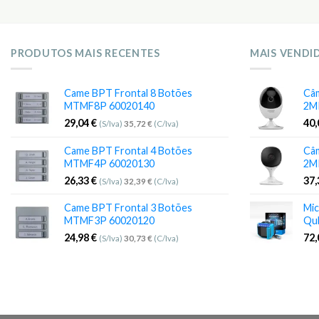
PRODUTOS MAIS RECENTES
MAIS VENDI
Came BPT Frontal 8 Botões
Câm
MTMF8P 60020140
2M
29,04
€
40
(S/Iva)
35,72
€
(C/Iva)
Came BPT Frontal 4 Botões
Câm
MTMF4P 60020130
2M
26,33
€
37
(S/Iva)
32,39
€
(C/Iva)
Came BPT Frontal 3 Botões
Mic
MTMF3P 60020120
Qu
24,98
€
72
(S/Iva)
30,73
€
(C/Iva)