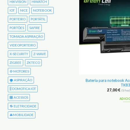
HIKVISION
HIWATCH
IOT
NICE
NOTEBOOK
PORTEIRO
PORTÁTIL
PORTÕES
SAFIRE
TOMADA ASPIRAÇÃO
VIDEOPORTEIRO
X-SECURITY
Z-WAVE
ZIGBEE
ZKTECO
⚙️ MOTORES
🌪️ ASPIRAÇÃO
Bateria para notebook Ac
eria para notebook Acer 7750Z
TK83
🎚️ DOMOTICA IOT
27,00
€
27,00
€
(S/Iva)
33,21
€
(C/Iva)
(S/Iva
🎛️ ACESSOS
ADICIONAR
ADICI
🔁 ELETRICIDADE
🚘 MOBILIDADE