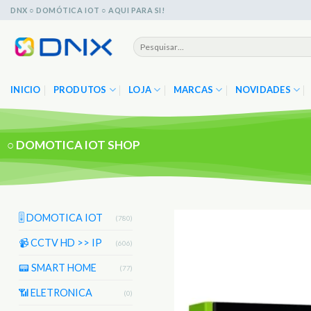
Skip
DNX ○ DOMÓTICA IOT ○ AQUI PARA SI!
to
content
Pesquisar
por:
INICIO
PRODUTOS
LOJA
MARCAS
NOVIDADES
○
DOMOTICA IOT SHOP
🎚️ DOMOTICA IOT
(780)
📹 CCTV HD >> IP
(606)
📟 SMART HOME
(77)
📶 ELETRONICA
(0)