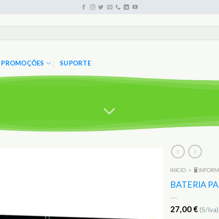
PROMOÇÕES
SUPORTE
INICIO
○
🖥️ INFOR
Adicionar
aos
BATERIA PA
Favoritos
27,00
€
(S/Iva