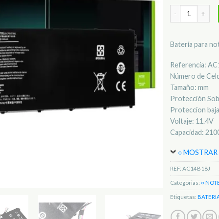
Quantidade de B
Batería para 
Referencia: A
Número de Celd
Tamaño: mm
Protección Sob
Proteccion baja
Voltaje: 11.4V
Capacidad: 21
○ MOSTRAR 
REF:
AC14B18J
Categorias:
○ NOT
Etiquetas:
BATERI