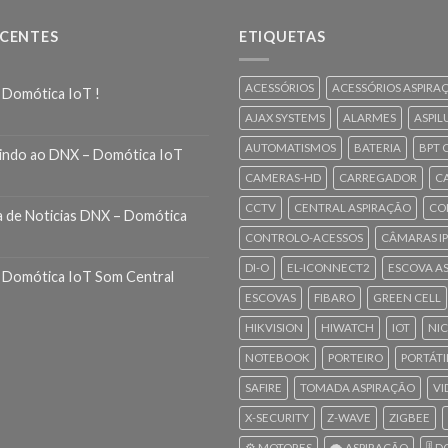
ECENTES
ETIQUETAS
ACESSÓRIOS
ACESSÓRIOS ASPIRA
 Domótica IoT !
AJAX SYSTEMS
ALARMES
ASPIL
AUTOMATISMOS
BATERIA
BPT 
indo ao DNX – Domótica IoT
CAMERAS-HD
CARREGADOR
C
CCTV
CENTRAL ASPIRAÇÃO
CO
a de Noticias DNX – Domótica
CONTROLO-ACESSOS
CÂMARAS IP
DI-O
EL-ICONNECT2
ESCOVA A
 Domótica IoT Som Central
ESCOVAS
FIBARO
GREEN CELL
HIKVISION
HIWATCH
IOT
NI
NOTEBOOK
PORTEIRO
PORTÁTI
SAFIRE
TOMADA ASPIRAÇÃO
VI
X-SECURITY
Z-WAVE
ZIGBEE
⚙️ MOTORES
🌪️ ASPIRAÇÃO
🎚️