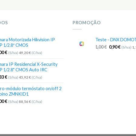
DOS
PROMOÇÃO
ara Motorizada Hikvision IP
Teste - DNX DOMO
P 1/2.8″ CMOS
1,00
€
0,90
€
(S/Iva)
1
,00
€
(S/Iva)
49,20
€
(C/Iva)
ara IP Residencial X-Security
P 1/2.8" CMOS Auto IRC
,33
€
(S/Iva)
45,92
€
(C/Iva)
ro-módulo termóstato on/off 2
bino ZMNKID1
,00
€
(S/Iva)
88,56
€
(C/Iva)