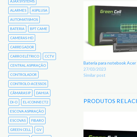
AJAX SYSTEMS
ALARMES
ASPILUSA
AUTOMATISMOS
BATERIA
BPT CAME
CAMERAS-HD
CARREGADOR
CARRO ELÉTRICO
CCTV
Bateria para notebook Ace
CENTRAL ASPIRAÇÃO
27/03/2023
CONTROLADOR
Similar post
CONTROLO-ACESSOS
CÂMARAS IP
DAHUA
PRODUTOS RELAC
DI-O
EL-ICONNECT2
ESCOVA ASPIRAÇÃO
ESCOVAS
FIBARO
Adicionar
GREEN CELL
GV
aos
Favoritos