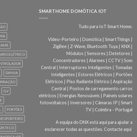
SMARTHOME DOMÓTICA IOT
Tudo para IoT Smart Home.
ÇÃO
USA
Video-Porteiro | Domótica | SmartThings |
CAME
ZigBee | Z-Wave, Bluetooth Tuya | KNX |
Módulos | Sensores | Detetores |
ARRO ELÉTRICO
Concentradores | Alarmes | CCTV | Som
NTROLADOR
Central | Interruptores Inteligentes | Tomadas
DAHUA
Inteligentes | Estores Elétricos | Portões
Elétricos | Piso Radiante Elétrico | Aspiração
SPIRAÇÃO
Central | Postos de carregamento carros
GV
elétricos | Energias Renováveis | Paineis solares
CE
fotovoltaicos | Inversores | Câmaras IP | Smart
TV | Coimbra - Portugal
L
PORTÕES
DEOPORTEIRO
A equipa do DNX está aqui para ajudar a
ZKTECO
esclarecer todas as questões.
Contacte aqui
 DOMOTICA IOT