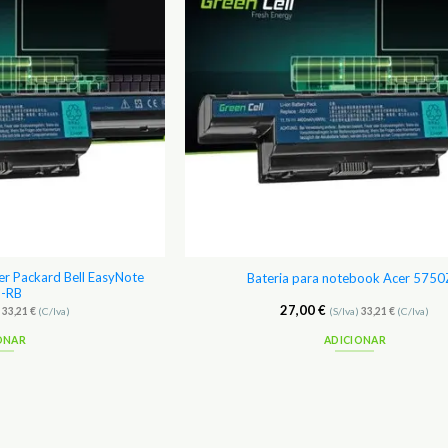
er Packard Bell EasyNote
Bateria para notebook Acer 575
-RB
27,00
€
)
33,21
€
(C/Iva)
(S/Iva)
33,21
€
(C/Iva)
ONAR
ADICIONAR