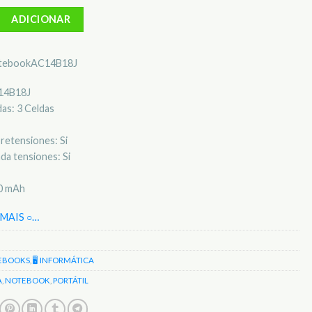
ateria para portátil Acer AC14B18J
ADICIONAR
notebookAC14B18J
C14B18J
as: 3 Celdas
retensiones: Si
da tensiones: Si
00 mAh
MAIS ○
…
EBOOKS
,
🖥️ INFORMÁTICA
A
,
NOTEBOOK
,
PORTÁTIL