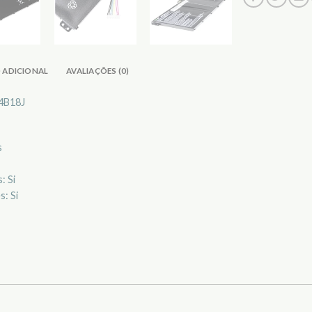
 ADICIONAL
AVALIAÇÕES (0)
4B18J
s
: Si
s: Si