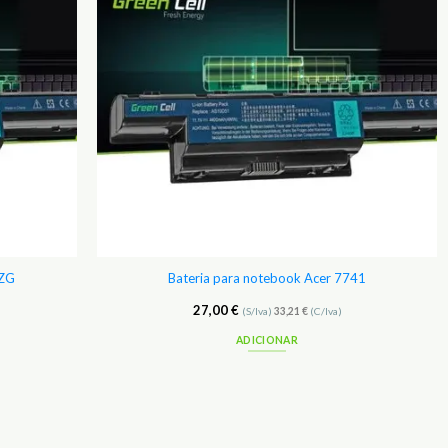
0ZG
Bateria para notebook Acer 7741
27,00
€
(S/Iva)
33,21
€
(C/Iva)
ADICIONAR