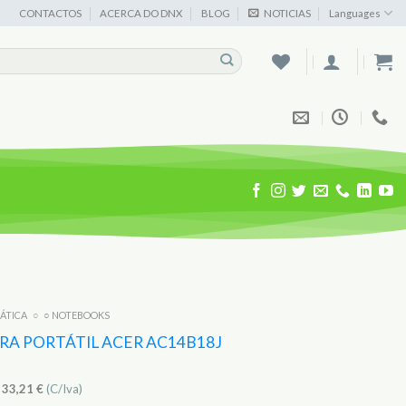
CONTACTOS
ACERCA DO DNX
BLOG
NOTICIAS
Languages
MÁTICA
○
○ NOTEBOOKS
RA PORTÁTIL ACER AC14B18J
)
33,21
€
(C/Iva)