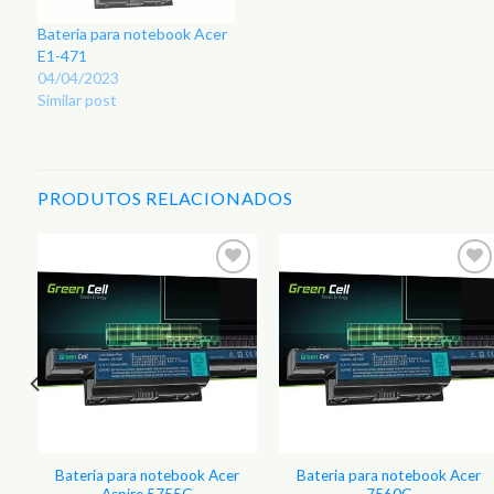
Bateria para notebook Acer
E1-471
04/04/2023
Similar post
PRODUTOS RELACIONADOS
r
Adicionar
Adicionar
aos
aos
s
Favoritos
Favoritos
Bateria para notebook Acer
Bateria para notebook Acer