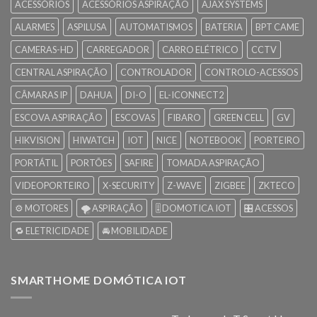
ACESSÓRIOS
ACESSÓRIOS ASPIRAÇÃO
AJAX SYSTEMS
ALARMES
ASPILUSA
AUTOMATISMOS
BATERIA
BPT CAME
CAMERAS-HD
CARREGADOR
CARRO ELÉTRICO
CCTV
CENTRAL ASPIRAÇÃO
CONTROLADOR
CONTROLO-ACESSOS
CÂMARAS IP
DAHUA
DI-O
EL-ICONNECT2
ESCOVA ASPIRAÇÃO
ESCOVAS
FIBARO
GREEN CELL
GV
HIKVISION
HIWATCH
IOT
NICE
NOTEBOOK
PORTEIRO
PORTÁTIL
PORTÕES
SAFIRE
TOMADA ASPIRAÇÃO
VIDEOPORTEIRO
X-SECURITY
Z-WAVE
ZIGBEE
ZKTECO
⚙️ MOTORES
🌪️ ASPIRAÇÃO
🎚️ DOMOTICA IOT
🎛️ ACESSOS
🔁 ELETRICIDADE
🚘 MOBILIDADE
SMARTHOME DOMÓTICA IOT