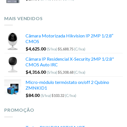
MAIS VENDIDOS
Câmara Motorizada Hikvision IP 2MP 1/2.8″
CMOS
$
4,625.00
(S/Iva)
$
5,688.75
(C/Iva)
Câmara IP Residencial X-Security 2MP 1/2.8"
CMOS Auto IRC
$
4,316.00
(S/Iva)
$
5,308.68
(C/Iva)
Micro-módulo termóstato on/off 2 Qubino
ZMNKID1
$
84.00
(S/Iva)
$
103.32
(C/Iva)
PROMOÇÃO