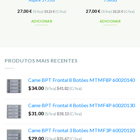
Aspire 5755G
7560G
27,00
€
27,00
€
(S/Iva)
33,21
€
(C/Iva)
(S/Iva)
33,21
€
(C/Iva)
ADICIONAR
ADICIONAR
PRODUTOS MAIS RECENTES
Came BPT Frontal 8 Botões MTMF8P 60020140
$
34.00
(S/Iva)
$
41.82
(C/Iva)
Came BPT Frontal 4 Botões MTMF4P 60020130
$
31.00
(S/Iva)
$
38.13
(C/Iva)
Came BPT Frontal 3 Botões MTMF3P 60020120
$
29.00
(S/Iva)
$
35.67
(C/Iva)