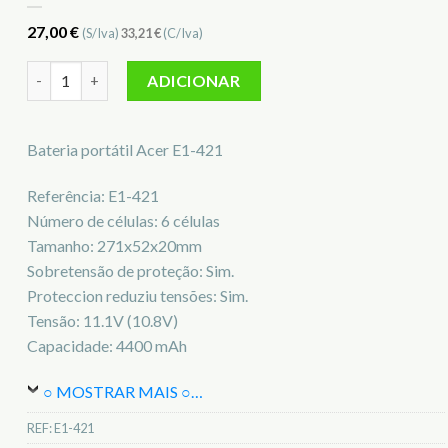
27,00
€
(S/Iva)
33,21
€
(C/Iva)
Quantidade de Bateria para notebook Acer E1-421
ADICIONAR
Bateria portátil Acer E1-421
Referência: E1-421
Número de células: 6 células
Tamanho: 271x52x20mm
Sobretensão de proteção: Sim.
Proteccion reduziu tensões: Sim.
Tensão: 11.1V (10.8V)
Capacidade: 4400 mAh
○ MOSTRAR MAIS ○
…
REF:
E1-421