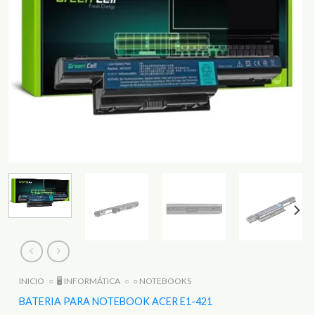
INICIO
○
🖥️ INFORMÁTICA
○
○ NOTEBOOKS
BATERIA PARA NOTEBOOK ACER E1-421