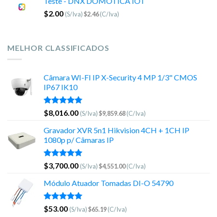
Teste - DNX DOMOTICA IOT
$
2.00
(S/Iva)
$
2.46
(C/Iva)
MELHOR CLASSIFICADOS
Câmara WI-FI IP X-Security 4 MP 1/3" CMOS
IP67 IK10
Avaliação
$
8,016.00
(S/Iva)
$
9,859.68
(C/Iva)
5.00
de 5
Gravador XVR 5n1 Hikvision 4CH + 1CH IP
1080p p/ Câmaras IP
Avaliação
$
3,700.00
(S/Iva)
$
4,551.00
(C/Iva)
5.00
de 5
Módulo Atuador Tomadas DI-O 54790
Avaliação
$
53.00
(S/Iva)
$
65.19
(C/Iva)
5.00
de 5