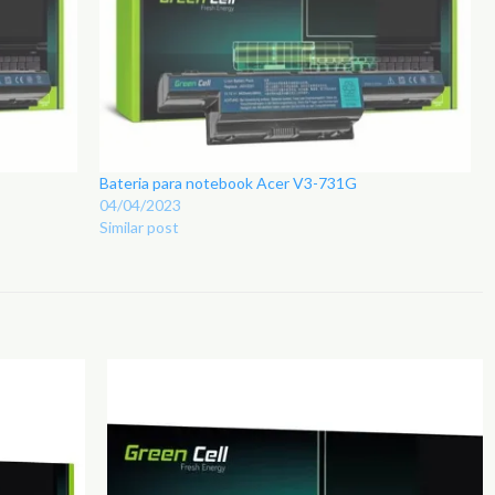
Bateria para notebook Acer V3-731G
04/04/2023
Similar post
Adicionar
Adicionar
aos
aos
Favoritos
Favoritos