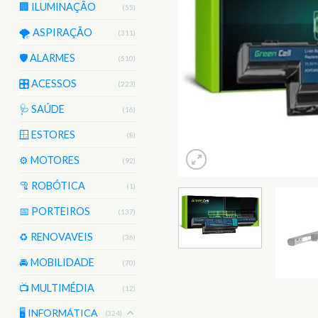
🏢 ILUMINAÇÃO
(55)
🌪️ ASPIRAÇÃO
(311)
🛡️ ALARMES
(510)
🎛️ ACESSOS
(223)
🩺 SAÚDE
(16)
🪟 ESTORES
(8)
⚙️ MOTORES
(92)
🦿 ROBÓTICA
(1)
📅 PORTEIROS
(137)
♻️ RENOVAVEIS
(36)
🚘 MOBILIDADE
(70)
📺 MULTIMÉDIA
(12)
🖥️ INFORMÁTICA
(324)