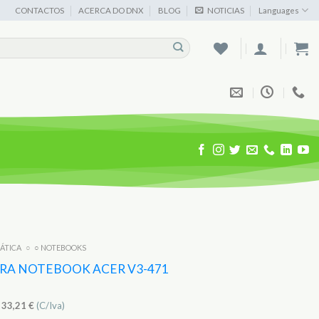
CONTACTOS
ACERCA DO DNX
BLOG
NOTICIAS
Languages
MÁTICA
○
○ NOTEBOOKS
ARA NOTEBOOK ACER V3-471
)
33,21
€
(C/Iva)