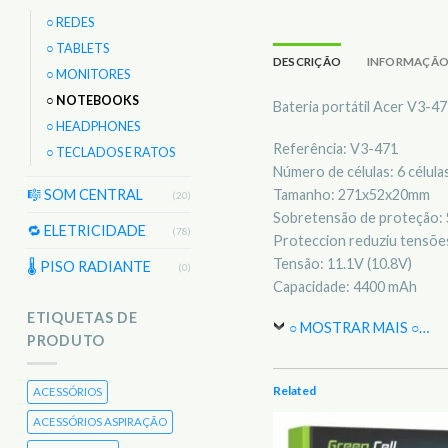
○ REDES
○ TABLETS
DESCRIÇÃO
INFORMAÇÃO
○ MONITORES
○ NOTEBOOKS
Bateria portátil Acer V3-4
○ HEADPHONES
Referência: V3-471
○ TECLADOS E RATOS
Número de células: 6 célula
Tamanho: 271x52x20mm
🎼 SOM CENTRAL
(20)
Sobretensão de proteção: 
🔁 ELETRICIDADE
(78)
Proteccion reduziu tensões
Tensão: 11.1V (10.8V)
🌡 PISO RADIANTE
(0)
Capacidade: 4400 mAh
ETIQUETAS DE
○ MOSTRAR MAIS ○
…
PRODUTO
Related
ACESSÓRIOS
ACESSÓRIOS ASPIRAÇÃO