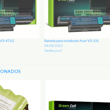
r V3-471G
Bateria para notebook Acer V3-531
04/04/2023
Similar post
IONADOS
Adicionar
aos
Favoritos