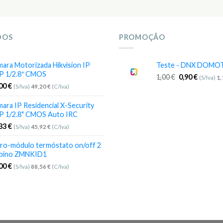
DOS
PROMOÇÃO
ara Motorizada Hikvision IP
Teste - DNX DOMO
P 1/2.8″ CMOS
1,00
€
0,90
€
(S/Iva)
1
,00
€
(S/Iva)
49,20
€
(C/Iva)
ara IP Residencial X-Security
P 1/2.8" CMOS Auto IRC
,33
€
(S/Iva)
45,92
€
(C/Iva)
ro-módulo termóstato on/off 2
bino ZMNKID1
,00
€
(S/Iva)
88,56
€
(C/Iva)