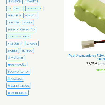
HIKVISION
HIWATCH
IOT
NICE
NOTEBOOK
PORTEIRO
PORTÁTIL
PORTÕES
SAFIRE
TOMADA ASPIRAÇÃO
VIDEOPORTEIRO
X-SECURITY
Z-WAVE
ZIGBEE
ZKTECO
Pack Acumuladores 7.2V/
eria para notebook Acer 7552G
⚙️ MOTORES
1BT3
27,00
€
39,35
€
(S/Iva)
33,21
€
(C/Iva)
(S/Iva
🌪️ ASPIRAÇÃO
ADICIONAR
ADICI
🎚️ DOMOTICA IOT
🎛️ ACESSOS
🔁 ELETRICIDADE
🚘 MOBILIDADE