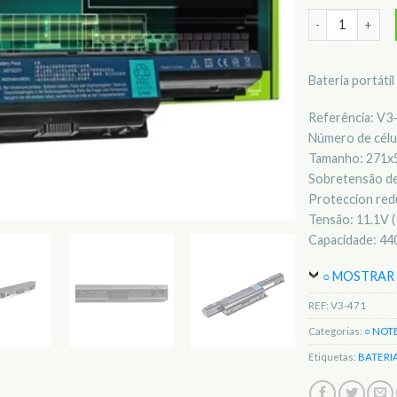
Quantidade de 
Bateria portáti
Referência: V3
Número de célul
Tamanho: 271
Sobretensão de
Proteccion redu
Tensão: 11.1V (
Capacidade: 4
○ MOSTRAR 
REF:
V3-471
Categorias:
○ NOT
Etiquetas:
BATERI