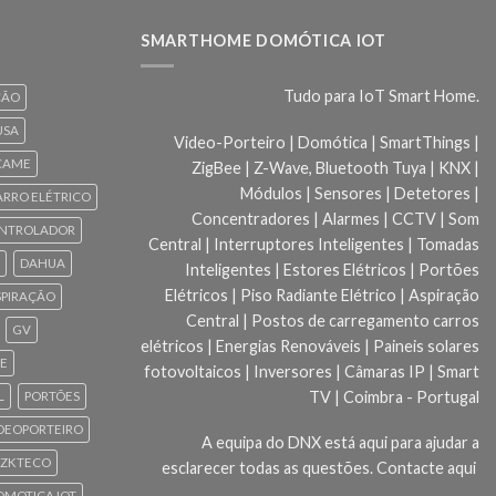
SMARTHOME DOMÓTICA IOT
Tudo para IoT Smart Home.
ÇÃO
USA
Video-Porteiro | Domótica | SmartThings |
CAME
ZigBee | Z-Wave, Bluetooth Tuya | KNX |
Módulos | Sensores | Detetores |
ARRO ELÉTRICO
Concentradores | Alarmes | CCTV | Som
NTROLADOR
Central | Interruptores Inteligentes | Tomadas
DAHUA
Inteligentes | Estores Elétricos | Portões
Elétricos | Piso Radiante Elétrico | Aspiração
SPIRAÇÃO
Central | Postos de carregamento carros
GV
elétricos | Energias Renováveis | Paineis solares
CE
fotovoltaicos | Inversores | Câmaras IP | Smart
TV | Coimbra - Portugal
L
PORTÕES
DEOPORTEIRO
A equipa do DNX está aqui para ajudar a
ZKTECO
esclarecer todas as questões.
Contacte aqui
 DOMOTICA IOT