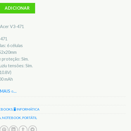
Bateria para notebook Acer V3-471
ADICIONAR
l Acer V3-471
-471
as: 6 células
x52x20mm
 proteção: Sim.
ziu tensões: Sim.
10.8V)
400 mAh
MAIS ○
…
EBOOKS
,
🖥️ INFORMÁTICA
A
,
NOTEBOOK
,
PORTÁTIL