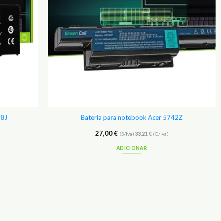
18J
Bateria para notebook Acer 5742Z
27,00
€
(S/Iva)
33,21
€
(C/Iva)
ADICIONAR