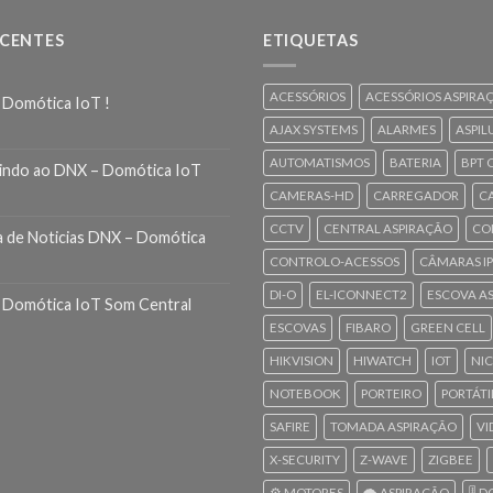
ECENTES
ETIQUETAS
ACESSÓRIOS
ACESSÓRIOS ASPIRA
 Domótica IoT !
AJAX SYSTEMS
ALARMES
ASPIL
AUTOMATISMOS
BATERIA
BPT 
indo ao DNX – Domótica IoT
CAMERAS-HD
CARREGADOR
C
CCTV
CENTRAL ASPIRAÇÃO
CO
a de Noticias DNX – Domótica
CONTROLO-ACESSOS
CÂMARAS IP
DI-O
EL-ICONNECT2
ESCOVA A
 Domótica IoT Som Central
ESCOVAS
FIBARO
GREEN CELL
HIKVISION
HIWATCH
IOT
NI
NOTEBOOK
PORTEIRO
PORTÁTI
SAFIRE
TOMADA ASPIRAÇÃO
VI
X-SECURITY
Z-WAVE
ZIGBEE
⚙️ MOTORES
🌪️ ASPIRAÇÃO
🎚️