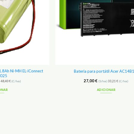
1.8Ah Ni-MH EL-iConnect
Bateria para portátil Acer AC14B
025
27,00
€
)
48,40
€
(C/Iva)
(S/Iva)
33,21
€
(C/Iva)
ONAR
ADICIONAR