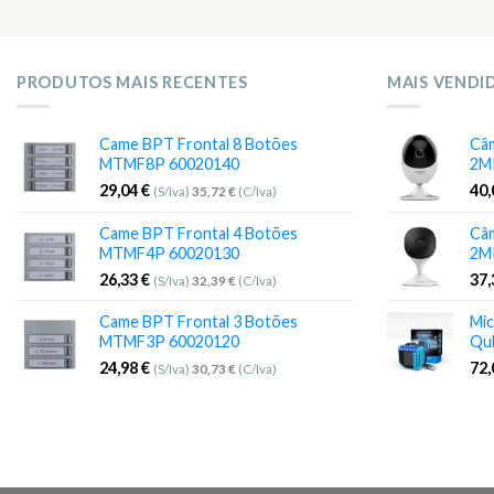
PRODUTOS MAIS RECENTES
MAIS VENDI
Came BPT Frontal 8 Botões
Câm
MTMF8P 60020140
2M
29,04
€
40
(S/Iva)
35,72
€
(C/Iva)
Came BPT Frontal 4 Botões
Câm
MTMF4P 60020130
2M
26,33
€
37
(S/Iva)
32,39
€
(C/Iva)
Came BPT Frontal 3 Botões
Mic
MTMF3P 60020120
Qu
24,98
€
72
(S/Iva)
30,73
€
(C/Iva)