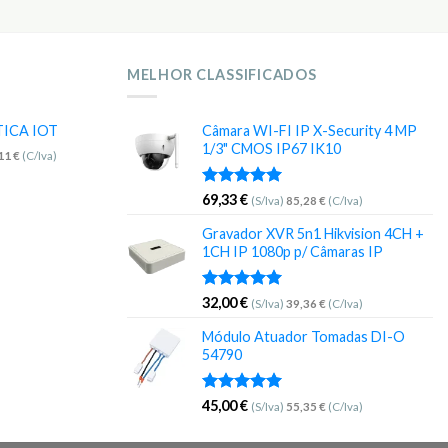
MELHOR CLASSIFICADOS
TICA IOT
Câmara WI-FI IP X-Security 4 MP
1/3" CMOS IP67 IK10
,11
€
(C/Iva)
Avaliação
69,33
€
(S/Iva)
85,28
€
(C/Iva)
5.00
de 5
Gravador XVR 5n1 Hikvision 4CH +
1CH IP 1080p p/ Câmaras IP
Avaliação
32,00
€
(S/Iva)
39,36
€
(C/Iva)
5.00
de 5
Módulo Atuador Tomadas DI-O
54790
Avaliação
45,00
€
(S/Iva)
55,35
€
(C/Iva)
5.00
de 5