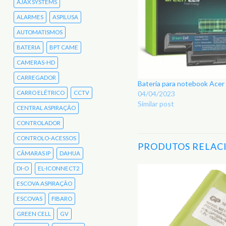
AJAX SYSTEMS
ALARMES
ASPILUSA
AUTOMATISMOS
BATERIA
BPT CAME
CAMERAS-HD
CARREGADOR
Bateria para notebook Ace
CARRO ELÉTRICO
CCTV
04/04/2023
Similar post
CENTRAL ASPIRAÇÃO
CONTROLADOR
CONTROLO-ACESSOS
PRODUTOS RELAC
CÂMARAS IP
DAHUA
DI-O
EL-ICONNECT2
ESCOVA ASPIRAÇÃO
Adicionar
aos
ESCOVAS
FIBARO
Favoritos
GREEN CELL
GV