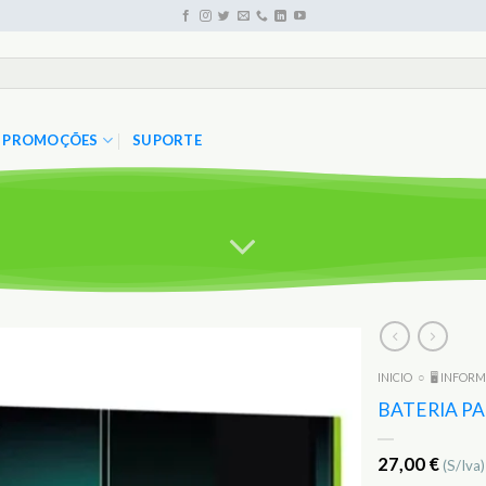
PROMOÇÕES
SUPORTE
INICIO
○
🖥️ INFOR
Adicionar
aos
BATERIA P
Favoritos
27,00
€
(S/Iva