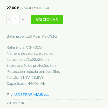
27,00
€
(S/Iva)
33,21
€
(C/Iva)
Quantidade de Bateria para notebook Acer V3-731G
ADICIONAR
Bateria portátil Acer V3-731G
Referência: V3-731G
Número de células: 6 células
Tamanho: 271x52x20mm
Sobretensão de proteção: Sim.
Proteccion reduziu tensões: Sim.
Tensão: 11.1V (10.8V)
Capacidade: 4400 mAh
○ MOSTRAR MAIS ○
…
REF:
V3-731G