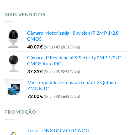
MAIS VENDIDOS
Câmara Motorizada Hikvision IP 2MP 1/2.8″
CMOS
40,00
€
(S/Iva)
49,20
€
(C/Iva)
Câmara IP Residencial X-Security 2MP 1/2.8"
CMOS Auto IRC
37,33
€
(S/Iva)
45,92
€
(C/Iva)
Micro-módulo termóstato on/off 2 Qubino
ZMNKID1
72,00
€
(S/Iva)
88,56
€
(C/Iva)
PROMOÇÃO
Teste - DNX DOMOTICA IOT