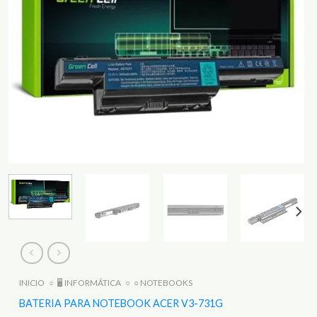
INICIO
○
🖥️ INFORMÁTICA
○
○ NOTEBOOKS
BATERIA PARA NOTEBOOK ACER V3-731G