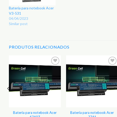
Bateria para notebook Acer
V3-531
04/04/2023
Similar post
PRODUTOS RELACIONADOS
r
Adicionar
Adicionar
aos
aos
s
Favoritos
Favoritos
Bateria para notebook Acer
Bateria para notebook Acer