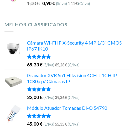
1,00
€
0,90
€
(S/Iva)
1,11
€
(C/Iva)
MELHOR CLASSIFICADOS
Câmara WI-FI IP X-Security 4 MP 1/3" CMOS
IP67 IK10
Avaliação
69,33
€
(S/Iva)
85,28
€
(C/Iva)
5.00
de 5
Gravador XVR 5n1 Hikvision 4CH + 1CH IP
1080p p/ Câmaras IP
Avaliação
32,00
€
(S/Iva)
39,36
€
(C/Iva)
5.00
de 5
Módulo Atuador Tomadas DI-O 54790
Avaliação
45,00
€
(S/Iva)
55,35
€
(C/Iva)
5.00
de 5