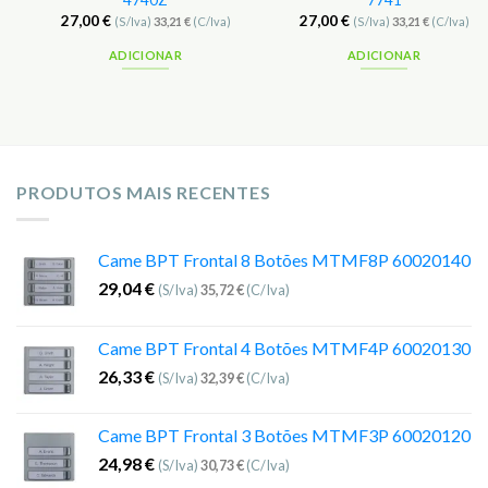
4740Z
7741
27,00
€
27,00
€
(S/Iva)
33,21
€
(C/Iva)
(S/Iva)
33,21
€
(C/Iva)
ADICIONAR
ADICIONAR
PRODUTOS MAIS RECENTES
Came BPT Frontal 8 Botões MTMF8P 60020140
29,04
€
(S/Iva)
35,72
€
(C/Iva)
Came BPT Frontal 4 Botões MTMF4P 60020130
26,33
€
(S/Iva)
32,39
€
(C/Iva)
Came BPT Frontal 3 Botões MTMF3P 60020120
24,98
€
(S/Iva)
30,73
€
(C/Iva)