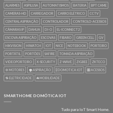
ALARMES
ASPILUSA
AUTOMATISMOS
BATERIA
BPT CAME
CAMERAS-HD
CARREGADOR
CARRO ELÉTRICO
CCTV
CENTRAL ASPIRAÇÃO
CONTROLADOR
CONTROLO-ACESSOS
CÂMARAS IP
DAHUA
DI-O
EL-ICONNECT2
ESCOVA ASPIRAÇÃO
ESCOVAS
FIBARO
GREEN CELL
GV
HIKVISION
HIWATCH
IOT
NICE
NOTEBOOK
PORTEIRO
PORTÁTIL
PORTÕES
SAFIRE
TOMADA ASPIRAÇÃO
VIDEOPORTEIRO
X-SECURITY
Z-WAVE
ZIGBEE
ZKTECO
⚙️ MOTORES
🌪️ ASPIRAÇÃO
🎚️ DOMOTICA IOT
🎛️ ACESSOS
🔁 ELETRICIDADE
🚘 MOBILIDADE
SMARTHOME DOMÓTICA IOT
Tudo para IoT Smart Home.