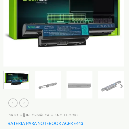
INICIO
○
🖥️ INFORMÁTICA
○
○ NOTEBOOKS
BATERIA PARA NOTEBOOK ACER E443