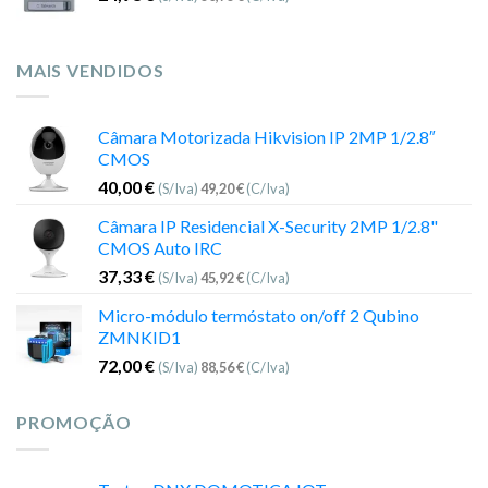
MAIS VENDIDOS
Câmara Motorizada Hikvision IP 2MP 1/2.8″
CMOS
40,00
€
(S/Iva)
49,20
€
(C/Iva)
Câmara IP Residencial X-Security 2MP 1/2.8"
CMOS Auto IRC
37,33
€
(S/Iva)
45,92
€
(C/Iva)
Micro-módulo termóstato on/off 2 Qubino
ZMNKID1
72,00
€
(S/Iva)
88,56
€
(C/Iva)
PROMOÇÃO