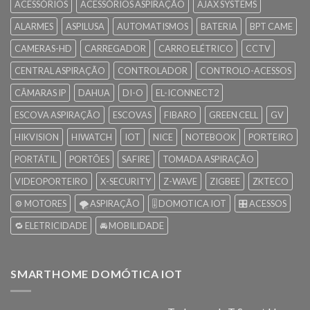
ACESSÓRIOS
ACESSÓRIOS ASPIRAÇÃO
AJAX SYSTEMS
ALARMES
ASPILUSA
AUTOMATISMOS
BATERIA
BPT CAME
CAMERAS-HD
CARREGADOR
CARRO ELÉTRICO
CCTV
CENTRAL ASPIRAÇÃO
CONTROLADOR
CONTROLO-ACESSOS
CÂMARAS IP
DAHUA
DI-O
EL-ICONNECT2
ESCOVA ASPIRAÇÃO
ESCOVAS
FIBARO
GREEN CELL
GV
HIKVISION
HIWATCH
IOT
NICE
NOTEBOOK
PORTEIRO
PORTÁTIL
PORTÕES
SAFIRE
TOMADA ASPIRAÇÃO
VIDEOPORTEIRO
X-SECURITY
Z-WAVE
ZIGBEE
ZKTECO
⚙️ MOTORES
🌪️ ASPIRAÇÃO
🎚️ DOMOTICA IOT
🎛️ ACESSOS
🔁 ELETRICIDADE
🚘 MOBILIDADE
SMARTHOME DOMÓTICA IOT