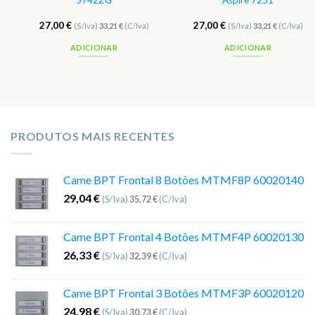
5742ZG
Aspire 7251
27,00
€
27,00
€
(S/Iva)
33,21
€
(C/Iva)
(S/Iva)
33,21
€
(C/Iva)
ADICIONAR
ADICIONAR
PRODUTOS MAIS RECENTES
Came BPT Frontal 8 Botões MTMF8P 60020140
29,04
€
(S/Iva)
35,72
€
(C/Iva)
Came BPT Frontal 4 Botões MTMF4P 60020130
26,33
€
(S/Iva)
32,39
€
(C/Iva)
Came BPT Frontal 3 Botões MTMF3P 60020120
24,98
€
(S/Iva)
30,73
€
(C/Iva)