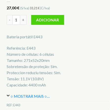
27,00
€
(S/Iva)
33,21
€
(C/Iva)
Quantidade de Bateria para notebook Acer E443
ADICIONAR
Bateria portátil E443
Referência: E443
Número de células: 6 células
Tamanho: 271x52x20mm
Sobretensão de proteção: Sim.
Proteccion reduziu tensões: Sim.
Tensão: 11.1V (10.8V)
Capacidade: 4400 mAh
○ MOSTRAR MAIS ○
…
REF:
E443