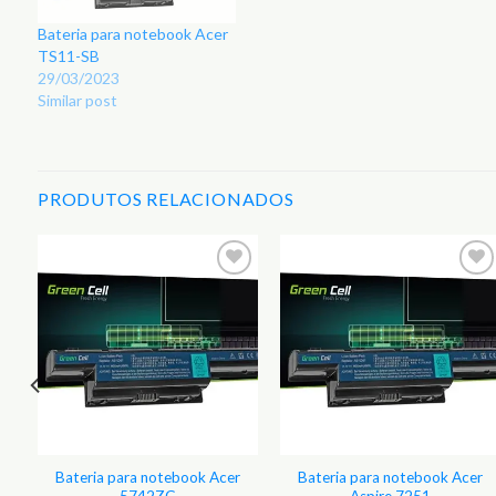
Bateria para notebook Acer
TS11-SB
29/03/2023
Similar post
PRODUTOS RELACIONADOS
r
Adicionar
Adicionar
aos
aos
s
Favoritos
Favoritos
Bateria para notebook Acer
Bateria para notebook Acer