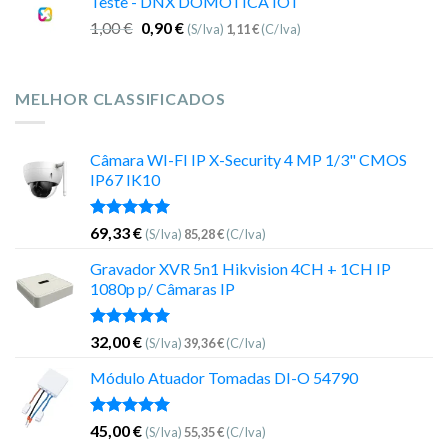
Teste - DNX DOMOTICA IOT
1,00
€
0,90
€
(S/Iva)
1,11
€
(C/Iva)
MELHOR CLASSIFICADOS
Câmara WI-FI IP X-Security 4 MP 1/3" CMOS
IP67 IK10
Avaliação
69,33
€
(S/Iva)
85,28
€
(C/Iva)
5.00
de 5
Gravador XVR 5n1 Hikvision 4CH + 1CH IP
1080p p/ Câmaras IP
Avaliação
32,00
€
(S/Iva)
39,36
€
(C/Iva)
5.00
de 5
Módulo Atuador Tomadas DI-O 54790
Avaliação
45,00
€
(S/Iva)
55,35
€
(C/Iva)
5.00
de 5