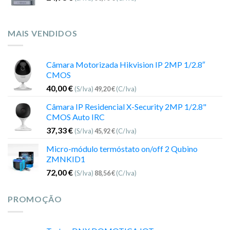
MAIS VENDIDOS
Câmara Motorizada Hikvision IP 2MP 1/2.8″
CMOS
40,00
€
(S/Iva)
49,20
€
(C/Iva)
Câmara IP Residencial X-Security 2MP 1/2.8"
CMOS Auto IRC
37,33
€
(S/Iva)
45,92
€
(C/Iva)
Micro-módulo termóstato on/off 2 Qubino
ZMNKID1
72,00
€
(S/Iva)
88,56
€
(C/Iva)
PROMOÇÃO