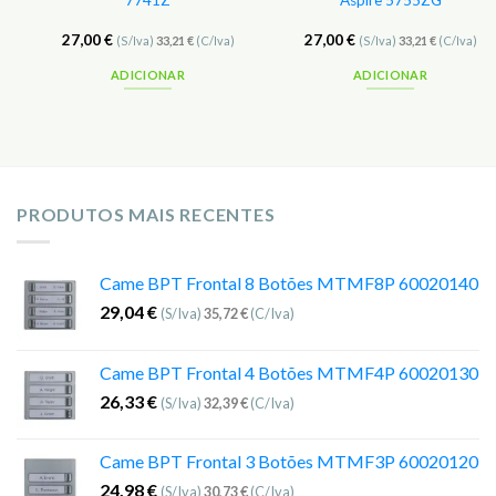
7741Z
Aspire 5755ZG
27,00
€
27,00
€
(S/Iva)
33,21
€
(C/Iva)
(S/Iva)
33,21
€
(C/Iva)
ADICIONAR
ADICIONAR
PRODUTOS MAIS RECENTES
Came BPT Frontal 8 Botões MTMF8P 60020140
29,04
€
(S/Iva)
35,72
€
(C/Iva)
Came BPT Frontal 4 Botões MTMF4P 60020130
26,33
€
(S/Iva)
32,39
€
(C/Iva)
Came BPT Frontal 3 Botões MTMF3P 60020120
24,98
€
(S/Iva)
30,73
€
(C/Iva)