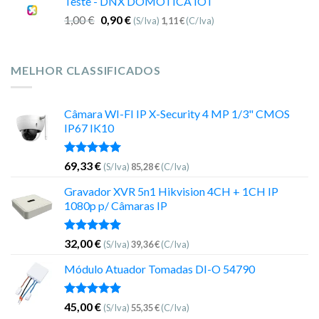
Teste - DNX DOMOTICA IOT
1,00
€
0,90
€
(S/Iva)
1,11
€
(C/Iva)
MELHOR CLASSIFICADOS
Câmara WI-FI IP X-Security 4 MP 1/3" CMOS
IP67 IK10
Avaliação
69,33
€
(S/Iva)
85,28
€
(C/Iva)
5.00
de 5
Gravador XVR 5n1 Hikvision 4CH + 1CH IP
1080p p/ Câmaras IP
Avaliação
32,00
€
(S/Iva)
39,36
€
(C/Iva)
5.00
de 5
Módulo Atuador Tomadas DI-O 54790
Avaliação
45,00
€
(S/Iva)
55,35
€
(C/Iva)
5.00
de 5