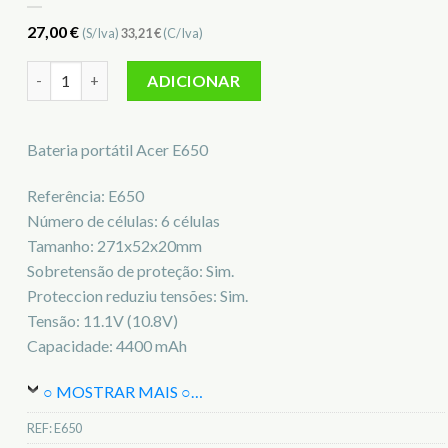
27,00
€
(S/Iva)
33,21
€
(C/Iva)
Quantidade de Bateria para notebook Acer E650
ADICIONAR
Bateria portátil Acer E650
Referência: E650
Número de células: 6 células
Tamanho: 271x52x20mm
Sobretensão de proteção: Sim.
Proteccion reduziu tensões: Sim.
Tensão: 11.1V (10.8V)
Capacidade: 4400 mAh
○ MOSTRAR MAIS ○
…
REF:
E650