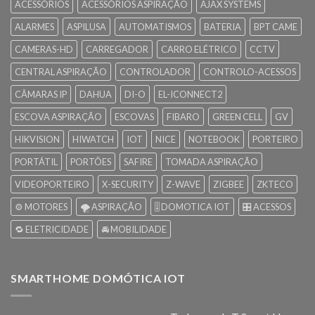
ACESSÓRIOS
ACESSÓRIOS ASPIRAÇÃO
AJAX SYSTEMS
ALARMES
ASPILUSA
AUTOMATISMOS
BATERIA
BPT CAME
CAMERAS-HD
CARREGADOR
CARRO ELÉTRICO
CCTV
CENTRAL ASPIRAÇÃO
CONTROLADOR
CONTROLO-ACESSOS
CÂMARAS IP
DAHUA
DI-O
EL-ICONNECT2
ESCOVA ASPIRAÇÃO
ESCOVAS
FIBARO
GREEN CELL
GV
HIKVISION
HIWATCH
IOT
NICE
NOTEBOOK
PORTEIRO
PORTÁTIL
PORTÕES
SAFIRE
TOMADA ASPIRAÇÃO
VIDEOPORTEIRO
X-SECURITY
Z-WAVE
ZIGBEE
ZKTECO
⚙️ MOTORES
🌪️ ASPIRAÇÃO
🎚️ DOMOTICA IOT
🎛️ ACESSOS
🔁 ELETRICIDADE
🚘 MOBILIDADE
SMARTHOME DOMÓTICA IOT