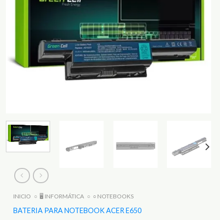
INICIO
○
🖥️ INFORMÁTICA
○
○ NOTEBOOKS
BATERIA PARA NOTEBOOK ACER E650