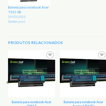
Bateria para notebook Acer
TS11-SB
29/03/2023
Similar post
PRODUTOS RELACIONADOS
r
Adicionar
Adicionar
aos
aos
s
Favoritos
Favoritos
Bateria para notebook Acer
Bateria para notebook Acer