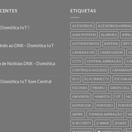
ECENTES
ETIQUETAS
ACESSÓRIOS
ACESSÓRIOS ASPIRA
 Domótica IoT !
AJAX SYSTEMS
ALARMES
ASPIL
AUTOMATISMOS
BATERIA
BPT 
indo ao DNX – Domótica IoT
CAMERAS-HD
CARREGADOR
C
CCTV
CENTRAL ASPIRAÇÃO
CO
a de Noticias DNX – Domótica
CONTROLO-ACESSOS
CÂMARAS IP
DI-O
EL-ICONNECT2
ESCOVA A
 Domótica IoT Som Central
ESCOVAS
FIBARO
GREEN CELL
HIKVISION
HIWATCH
IOT
NI
NOTEBOOK
PORTEIRO
PORTÁTI
SAFIRE
TOMADA ASPIRAÇÃO
VI
X-SECURITY
Z-WAVE
ZIGBEE
⚙️ MOTORES
🌪️ ASPIRAÇÃO
🎚️