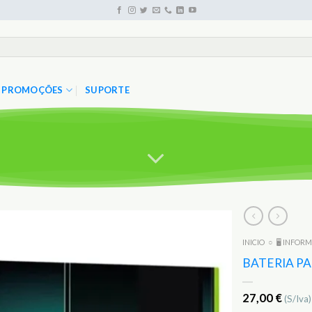
PROMOÇÕES
SUPORTE
INICIO
○
🖥️ INFOR
Adicionar
aos
BATERIA P
Favoritos
27,00
€
(S/Iva