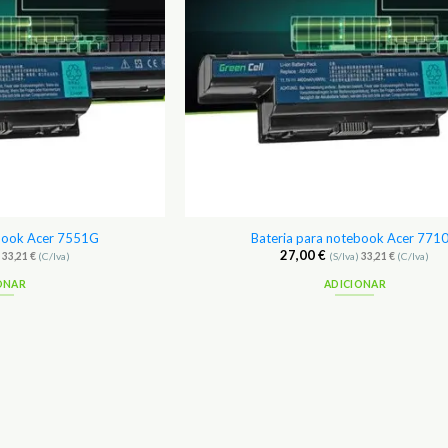
ebook Acer 7551G
Bateria para notebook Acer 771
27,00
€
)
33,21
€
(C/Iva)
(S/Iva)
33,21
€
(C/Iva)
ONAR
ADICIONAR