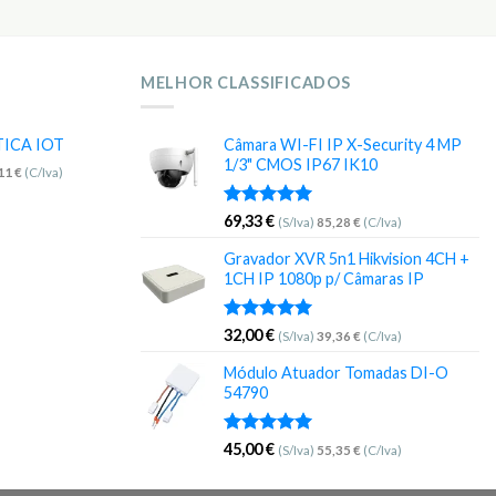
MELHOR CLASSIFICADOS
TICA IOT
Câmara WI-FI IP X-Security 4 MP
1/3" CMOS IP67 IK10
,11
€
(C/Iva)
Avaliação
69,33
€
(S/Iva)
85,28
€
(C/Iva)
5.00
de 5
Gravador XVR 5n1 Hikvision 4CH +
1CH IP 1080p p/ Câmaras IP
Avaliação
32,00
€
(S/Iva)
39,36
€
(C/Iva)
5.00
de 5
Módulo Atuador Tomadas DI-O
54790
Avaliação
45,00
€
(S/Iva)
55,35
€
(C/Iva)
5.00
de 5