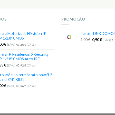
DOS
PROMOÇÃO
ara Motorizada Hikvision IP
Teste - DNX DOMO
P 1/2.8″ CMOS
1,00
€
0,90
€
(S/Iva)
1
,00
€
(S/Iva)
49,20
€
(C/Iva)
ara IP Residencial X-Security
P 1/2.8" CMOS Auto IRC
,33
€
(S/Iva)
45,92
€
(C/Iva)
ro-módulo termóstato on/off 2
bino ZMNKID1
,00
€
(S/Iva)
88,56
€
(C/Iva)