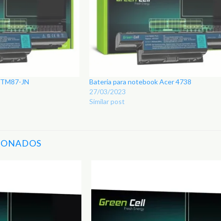
r TM87-JN
Bateria para notebook Acer 4738
27/03/2023
Similar post
IONADOS
Adicionar
aos
Favoritos