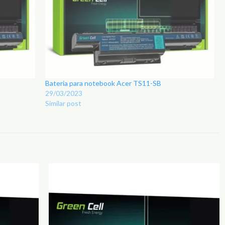
Bateria para notebook Acer TS11-SB
29/03/2023
Similar post
Adicionar
Adicionar
aos
aos
Favoritos
Favoritos