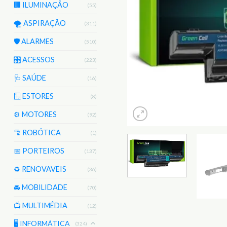
🏢 ILUMINAÇÃO
(55)
🌪️ ASPIRAÇÃO
(311)
🛡️ ALARMES
(510)
🎛️ ACESSOS
(223)
🩺 SAÚDE
(16)
🪟 ESTORES
(8)
⚙️ MOTORES
(92)
🦿 ROBÓTICA
(1)
📅 PORTEIROS
(137)
♻️ RENOVAVEIS
(36)
🚘 MOBILIDADE
(70)
📺 MULTIMÉDIA
(12)
🖥️ INFORMÁTICA
(324)