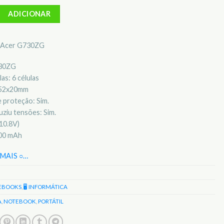
Bateria para notebook Acer G730ZG
ADICIONAR
il Acer G730ZG
730ZG
as: 6 células
x52x20mm
 proteção: Sim.
ziu tensões: Sim.
10.8V)
400 mAh
MAIS ○
…
EBOOKS
,
🖥️ INFORMÁTICA
A
,
NOTEBOOK
,
PORTÁTIL