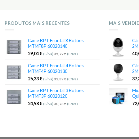
PRODUTOS MAIS RECENTES
MAIS VENDI
Came BPT Frontal 8 Botões
Câm
MTMF8P 60020140
2M
29,04
€
40
(S/Iva)
35,72
€
(C/Iva)
Came BPT Frontal 4 Botões
Câm
MTMF4P 60020130
2M
26,33
€
37
(S/Iva)
32,39
€
(C/Iva)
Came BPT Frontal 3 Botões
Mic
MTMF3P 60020120
Qu
24,98
€
72
(S/Iva)
30,73
€
(C/Iva)