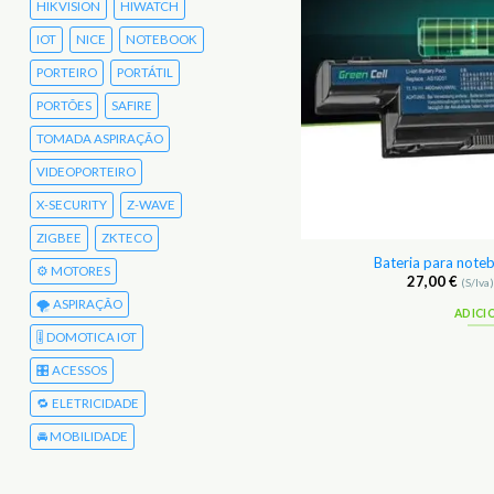
HIKVISION
HIWATCH
IOT
NICE
NOTEBOOK
PORTEIRO
PORTÁTIL
PORTÕES
SAFIRE
TOMADA ASPIRAÇÃO
VIDEOPORTEIRO
X-SECURITY
Z-WAVE
ZIGBEE
ZKTECO
a para notebook Acer Aspire 5755Z
Bateria para not
⚙️ MOTORES
27,00
€
27,00
€
(S/Iva)
33,21
€
(C/Iva)
(S/Iva
🌪️ ASPIRAÇÃO
ADICIONAR
ADICI
🎚️ DOMOTICA IOT
🎛️ ACESSOS
🔁 ELETRICIDADE
🚘 MOBILIDADE