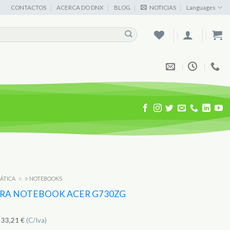
CONTACTOS
ACERCA DO DNX
BLOG
NOTICIAS
Languages
MÁTICA
○
○ NOTEBOOKS
ARA NOTEBOOK ACER G730ZG
)
33,21
€
(C/Iva)