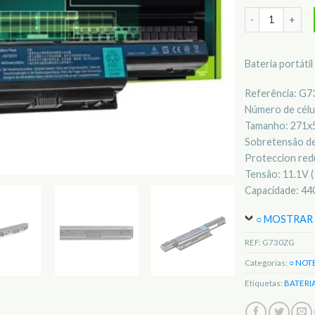
Quantidade de 
Bateria portát
Referência: G
Número de célul
Tamanho: 271
Sobretensão de
Proteccion redu
Tensão: 11.1V (
Capacidade: 4
○ MOSTRAR 
REF:
G730ZG
Categorias:
○ NOT
Etiquetas:
BATERI