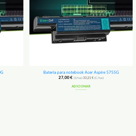
0G
Bateria para notebook Acer Aspire 5755G
27,00
€
(S/Iva)
33,21
€
(C/Iva)
ADICIONAR