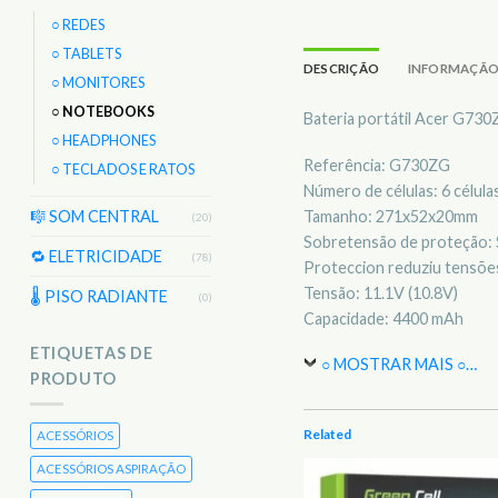
○ REDES
○ TABLETS
DESCRIÇÃO
INFORMAÇÃO
○ MONITORES
○ NOTEBOOKS
Bateria portátil Acer G73
○ HEADPHONES
Referência: G730ZG
○ TECLADOS E RATOS
Número de células: 6 célula
Tamanho: 271x52x20mm
🎼 SOM CENTRAL
(20)
Sobretensão de proteção: 
🔁 ELETRICIDADE
(78)
Proteccion reduziu tensões
Tensão: 11.1V (10.8V)
🌡 PISO RADIANTE
(0)
Capacidade: 4400 mAh
ETIQUETAS DE
○ MOSTRAR MAIS ○
…
PRODUTO
Related
ACESSÓRIOS
ACESSÓRIOS ASPIRAÇÃO