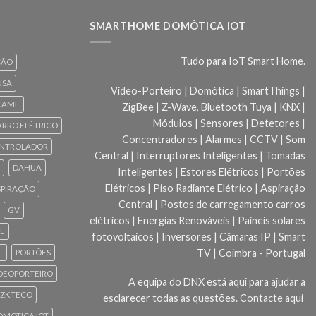
SMARTHOME DOMÓTICA IOT
Tudo para IoT Smart Home.
ÇÃO
USA
Video-Porteiro | Domótica | SmartThings |
CAME
ZigBee | Z-Wave, Bluetooth Tuya | KNX |
Módulos | Sensores | Detetores |
ARRO ELÉTRICO
Concentradores | Alarmes | CCTV | Som
NTROLADOR
Central | Interruptores Inteligentes | Tomadas
DAHUA
Inteligentes | Estores Elétricos | Portões
Elétricos | Piso Radiante Elétrico | Aspiração
SPIRAÇÃO
Central | Postos de carregamento carros
GV
elétricos | Energias Renováveis | Paineis solares
CE
fotovoltaicos | Inversores | Câmaras IP | Smart
TV | Coimbra - Portugal
L
PORTÕES
DEOPORTEIRO
A equipa do DNX está aqui para ajudar a
ZKTECO
esclarecer todas as questões.
Contacte aqui
 DOMOTICA IOT