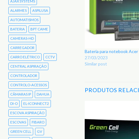
AJAX SYSTEMS
ALARMES
ASPILUSA
AUTOMATISMOS
BATERIA
BPT CAME
CAMERAS-HD
CARREGADOR
Bateria para notebook Ace
CARRO ELÉTRICO
CCTV
27/03/2023
Similar post
CENTRAL ASPIRAÇÃO
CONTROLADOR
CONTROLO-ACESSOS
PRODUTOS RELAC
CÂMARAS IP
DAHUA
DI-O
EL-ICONNECT2
ESCOVA ASPIRAÇÃO
Adicionar
aos
ESCOVAS
FIBARO
Favoritos
GREEN CELL
GV