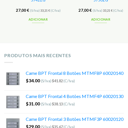
5742ZG
5750ZG
27,00
€
27,00
€
(S/Iva)
33,21
€
(C/Iva)
(S/Iva)
33,21
€
(C/Iva)
ADICIONAR
ADICIONAR
PRODUTOS MAIS RECENTES
Came BPT Frontal 8 Botões MTMF8P 60020140
$
34.00
(S/Iva)
$
41.82
(C/Iva)
Came BPT Frontal 4 Botões MTMF4P 60020130
$
31.00
(S/Iva)
$
38.13
(C/Iva)
Came BPT Frontal 3 Botões MTMF3P 60020120
$
29.00
(S/Iva)
$
35.67
(C/Iva)