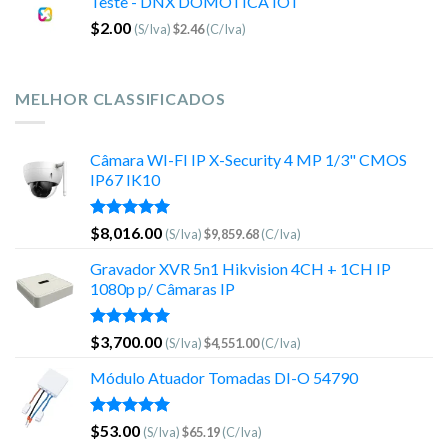
Teste - DNX DOMOTICA IOT
$
2.00
(S/Iva)
$
2.46
(C/Iva)
MELHOR CLASSIFICADOS
Câmara WI-FI IP X-Security 4 MP 1/3" CMOS
IP67 IK10
Avaliação
$
8,016.00
(S/Iva)
$
9,859.68
(C/Iva)
5.00
de 5
Gravador XVR 5n1 Hikvision 4CH + 1CH IP
1080p p/ Câmaras IP
Avaliação
$
3,700.00
(S/Iva)
$
4,551.00
(C/Iva)
5.00
de 5
Módulo Atuador Tomadas DI-O 54790
Avaliação
$
53.00
(S/Iva)
$
65.19
(C/Iva)
5.00
de 5