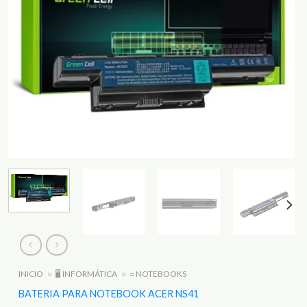
INICIO
○
🖥️ INFORMÁTICA
○
○ NOTEBOOKS
BATERIA PARA NOTEBOOK ACER NS41