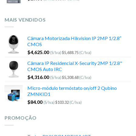
MAIS VENDIDOS
Câmara Motorizada Hikvision IP 2MP 1/2.8″
CMOS
$
4,625.00
(S/Iva)
$
5,688.75
(C/Iva)
Câmara IP Residencial X-Security 2MP 1/2.8"
CMOS Auto IRC
$
4,316.00
(S/Iva)
$
5,308.68
(C/Iva)
Micro-módulo termóstato on/off 2 Qubino
ZMNKID1
$
84.00
(S/Iva)
$
103.32
(C/Iva)
PROMOÇÃO