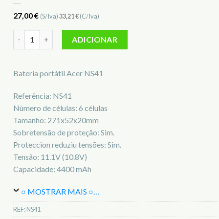
27,00
€
(S/Iva)
33,21
€
(C/Iva)
Quantidade de Bateria para notebook Acer NS41
ADICIONAR
Bateria portátil Acer NS41
Referência: NS41
Número de células: 6 células
Tamanho: 271x52x20mm
Sobretensão de proteção: Sim.
Proteccion reduziu tensões: Sim.
Tensão: 11.1V (10.8V)
Capacidade: 4400 mAh
○ MOSTRAR MAIS ○
…
REF:
NS41