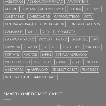
ACESSÓRIOS
ACESSÓRIOS ASPIRAÇÃO
AJAX SYSTEMS
ALARMES
ASPILUSA
AUTOMATISMOS
BATERIA
BPT CAME
CAMERAS-HD
CARREGADOR
CARRO ELÉTRICO
CCTV
CENTRAL ASPIRAÇÃO
CONTROLADOR
CONTROLO-ACESSOS
CÂMARAS IP
DAHUA
DI-O
EL-ICONNECT2
ESCOVA ASPIRAÇÃO
ESCOVAS
FIBARO
GREEN CELL
GV
HIKVISION
HIWATCH
IOT
NICE
NOTEBOOK
PORTEIRO
PORTÁTIL
PORTÕES
SAFIRE
TOMADA ASPIRAÇÃO
VIDEOPORTEIRO
X-SECURITY
Z-WAVE
ZIGBEE
ZKTECO
⚙️ MOTORES
🌪️ ASPIRAÇÃO
🎚️ DOMOTICA IOT
🎛️ ACESSOS
🔁 ELETRICIDADE
🚘 MOBILIDADE
SMARTHOME DOMÓTICA IOT