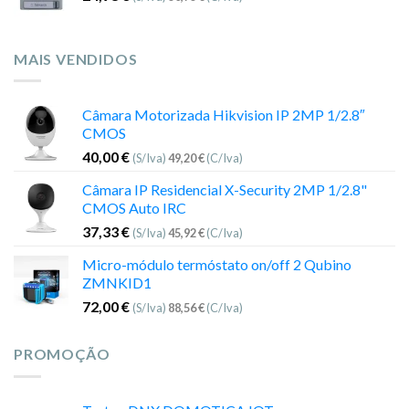
MAIS VENDIDOS
Câmara Motorizada Hikvision IP 2MP 1/2.8″
CMOS
40,00
€
(S/Iva)
49,20
€
(C/Iva)
Câmara IP Residencial X-Security 2MP 1/2.8"
CMOS Auto IRC
37,33
€
(S/Iva)
45,92
€
(C/Iva)
Micro-módulo termóstato on/off 2 Qubino
ZMNKID1
72,00
€
(S/Iva)
88,56
€
(C/Iva)
PROMOÇÃO