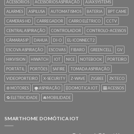
ACESSÓRIOS
ACESSÓRIOS ASPIRAÇÃO
AJAX SYSTEMS
ALARMES
ASPILUSA
AUTOMATISMOS
BATERIA
BPT CAME
CAMERAS-HD
CARREGADOR
CARRO ELÉTRICO
CCTV
CENTRAL ASPIRAÇÃO
CONTROLADOR
CONTROLO-ACESSOS
CÂMARAS IP
DAHUA
DI-O
EL-ICONNECT2
ESCOVA ASPIRAÇÃO
ESCOVAS
FIBARO
GREEN CELL
GV
HIKVISION
HIWATCH
IOT
NICE
NOTEBOOK
PORTEIRO
PORTÁTIL
PORTÕES
SAFIRE
TOMADA ASPIRAÇÃO
VIDEOPORTEIRO
X-SECURITY
Z-WAVE
ZIGBEE
ZKTECO
⚙️ MOTORES
🌪️ ASPIRAÇÃO
🎚️ DOMOTICA IOT
🎛️ ACESSOS
🔁 ELETRICIDADE
🚘 MOBILIDADE
SMARTHOME DOMÓTICA IOT