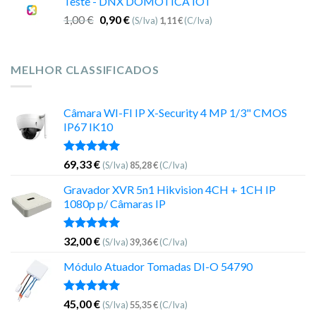
Teste - DNX DOMOTICA IOT
1,00
€
0,90
€
(S/Iva)
1,11
€
(C/Iva)
MELHOR CLASSIFICADOS
Câmara WI-FI IP X-Security 4 MP 1/3" CMOS
IP67 IK10
Avaliação
69,33
€
(S/Iva)
85,28
€
(C/Iva)
5.00
de 5
Gravador XVR 5n1 Hikvision 4CH + 1CH IP
1080p p/ Câmaras IP
Avaliação
32,00
€
(S/Iva)
39,36
€
(C/Iva)
5.00
de 5
Módulo Atuador Tomadas DI-O 54790
Avaliação
45,00
€
(S/Iva)
55,35
€
(C/Iva)
5.00
de 5