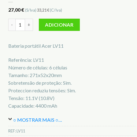
27,00
€
(S/Iva)
33,21
€
(C/Iva)
Quantidade de Bateria para notebook Acer LV11
ADICIONAR
Bateria portátil Acer LV11
Referência: LV11
Número de células: 6 células
Tamanho: 271x52x20mm
Sobretensão de proteção: Sim.
Proteccion reduziu tensões: Sim.
Tensão: 11.1V (10.8V)
Capacidade: 4400 mAh
○ MOSTRAR MAIS ○
…
REF:
LV11