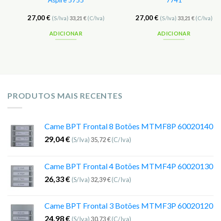
Aspire 5755
7741
27,00
€
27,00
€
(S/Iva)
33,21
€
(C/Iva)
(S/Iva)
33,21
€
(C/Iva)
ADICIONAR
ADICIONAR
PRODUTOS MAIS RECENTES
Came BPT Frontal 8 Botões MTMF8P 60020140
29,04
€
(S/Iva)
35,72
€
(C/Iva)
Came BPT Frontal 4 Botões MTMF4P 60020130
26,33
€
(S/Iva)
32,39
€
(C/Iva)
Came BPT Frontal 3 Botões MTMF3P 60020120
24,98
€
(S/Iva)
30,73
€
(C/Iva)