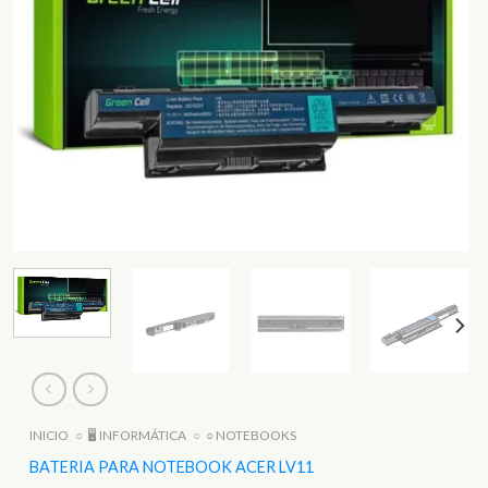
INICIO
○
🖥️ INFORMÁTICA
○
○ NOTEBOOKS
BATERIA PARA NOTEBOOK ACER LV11