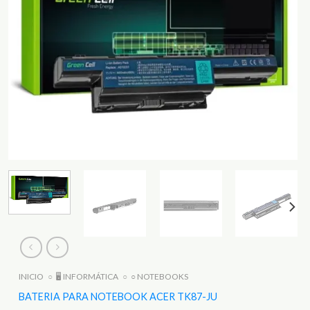
INICIO
○
🖥️ INFORMÁTICA
○
○ NOTEBOOKS
BATERIA PARA NOTEBOOK ACER TK87-JU