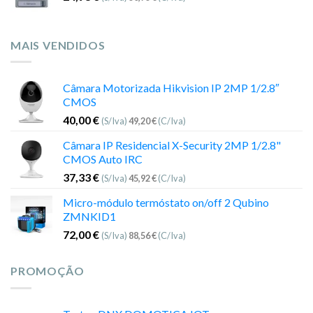
MAIS VENDIDOS
Câmara Motorizada Hikvision IP 2MP 1/2.8″
CMOS
40,00
€
(S/Iva)
49,20
€
(C/Iva)
Câmara IP Residencial X-Security 2MP 1/2.8"
CMOS Auto IRC
37,33
€
(S/Iva)
45,92
€
(C/Iva)
Micro-módulo termóstato on/off 2 Qubino
ZMNKID1
72,00
€
(S/Iva)
88,56
€
(C/Iva)
PROMOÇÃO