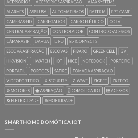
ACESSÓRIOS
ACESSÓRIOS ASPIRAÇÃO
AJAX SYSTEMS
ALARMES
ASPILUSA
AUTOMATISMOS
BATERIA
BPT CAME
CAMERAS-HD
CARREGADOR
CARRO ELÉTRICO
CCTV
CENTRAL ASPIRAÇÃO
CONTROLADOR
CONTROLO-ACESSOS
CÂMARAS IP
DAHUA
DI-O
EL-ICONNECT2
ESCOVA ASPIRAÇÃO
ESCOVAS
FIBARO
GREEN CELL
GV
HIKVISION
HIWATCH
IOT
NICE
NOTEBOOK
PORTEIRO
PORTÁTIL
PORTÕES
SAFIRE
TOMADA ASPIRAÇÃO
VIDEOPORTEIRO
X-SECURITY
Z-WAVE
ZIGBEE
ZKTECO
⚙️ MOTORES
🌪️ ASPIRAÇÃO
🎚️ DOMOTICA IOT
🎛️ ACESSOS
🔁 ELETRICIDADE
🚘 MOBILIDADE
SMARTHOME DOMÓTICA IOT