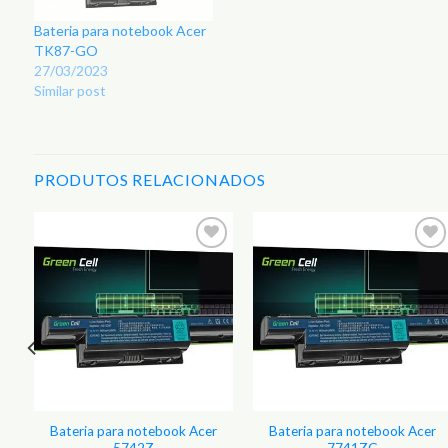
Bateria para notebook Acer
TK87-GO
27/03/2023
Similar post
PRODUTOS RELACIONADOS
r
Adicionar
Adicionar
aos
aos
s
Favoritos
Favoritos
Bateria para notebook Acer
Bateria para notebook Acer