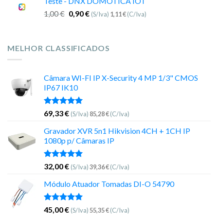
Teste - DNX DOMOTICA IOT
1,00
€
0,90
€
(S/Iva)
1,11
€
(C/Iva)
MELHOR CLASSIFICADOS
Câmara WI-FI IP X-Security 4 MP 1/3" CMOS
IP67 IK10
Avaliação
69,33
€
(S/Iva)
85,28
€
(C/Iva)
5.00
de 5
Gravador XVR 5n1 Hikvision 4CH + 1CH IP
1080p p/ Câmaras IP
Avaliação
32,00
€
(S/Iva)
39,36
€
(C/Iva)
5.00
de 5
Módulo Atuador Tomadas DI-O 54790
Avaliação
45,00
€
(S/Iva)
55,35
€
(C/Iva)
5.00
de 5