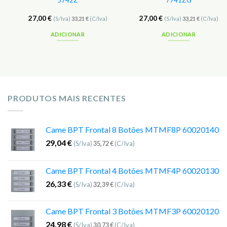
5742Z
7741ZG
27,00
€
27,00
€
(S/Iva)
33,21
€
(C/Iva)
(S/Iva)
33,21
€
(C/Iva)
ADICIONAR
ADICIONAR
PRODUTOS MAIS RECENTES
Came BPT Frontal 8 Botões MTMF8P 60020140
29,04
€
(S/Iva)
35,72
€
(C/Iva)
Came BPT Frontal 4 Botões MTMF4P 60020130
26,33
€
(S/Iva)
32,39
€
(C/Iva)
Came BPT Frontal 3 Botões MTMF3P 60020120
24,98
€
(S/Iva)
30,73
€
(C/Iva)