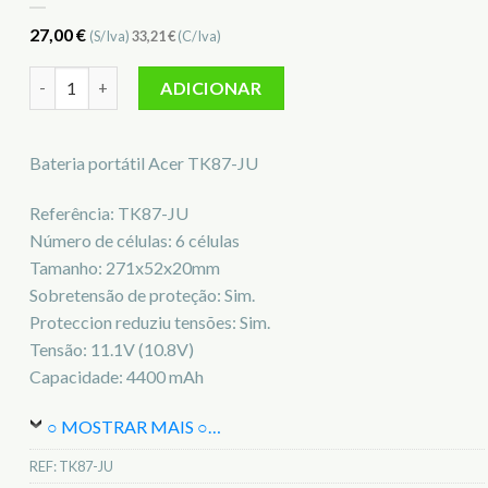
27,00
€
(S/Iva)
33,21
€
(C/Iva)
Quantidade de Bateria para notebook Acer TK87-JU
ADICIONAR
Bateria portátil Acer TK87-JU
Referência: TK87-JU
Número de células: 6 células
Tamanho: 271x52x20mm
Sobretensão de proteção: Sim.
Proteccion reduziu tensões: Sim.
Tensão: 11.1V (10.8V)
Capacidade: 4400 mAh
○ MOSTRAR MAIS ○
…
REF:
TK87-JU