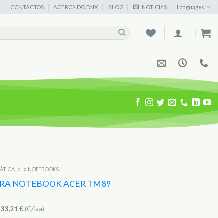
CONTACTOS
ACERCA DO DNX
BLOG
NOTICIAS
Languages
MÁTICA
○
○ NOTEBOOKS
ARA NOTEBOOK ACER TM89
)
33,21
€
(C/Iva)