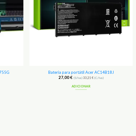
5755G
Bateria para portátil Acer AC14B18J
27,00
€
(S/Iva)
33,21
€
(C/Iva)
ADICIONAR