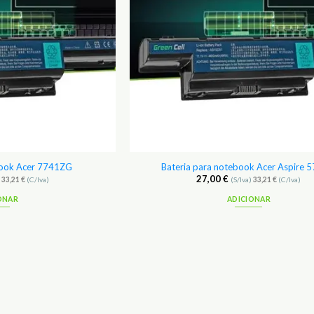
book Acer 7741ZG
Bateria para notebook Acer Aspire 
27,00
€
)
33,21
€
(C/Iva)
(S/Iva)
33,21
€
(C/Iva)
ONAR
ADICIONAR