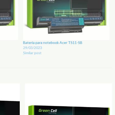
Bateria para notebook Acer TS11-SB
29/03/2023
Similar post
Adicionar
Adicionar
aos
aos
Favoritos
Favoritos