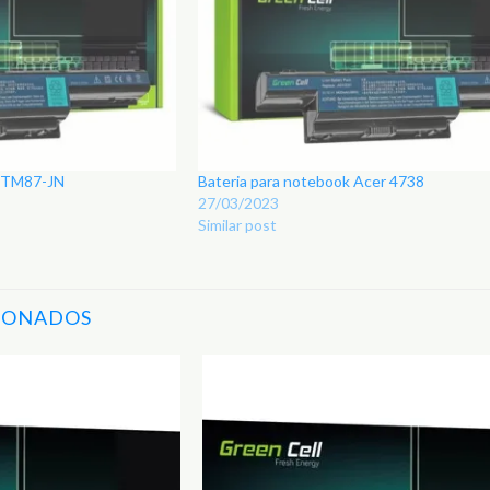
r TM87-JN
Bateria para notebook Acer 4738
27/03/2023
Similar post
IONADOS
Adicionar
aos
Favoritos