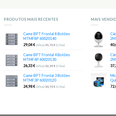
PRODUTOS MAIS RECENTES
MAIS VENDI
Came BPT Frontal 8 Botões
Câm
MTMF8P 60020140
2M
29,04
€
40
(S/Iva)
35,72
€
(C/Iva)
Came BPT Frontal 4 Botões
Câm
MTMF4P 60020130
2M
26,33
€
37
(S/Iva)
32,39
€
(C/Iva)
Came BPT Frontal 3 Botões
Mic
MTMF3P 60020120
Qu
24,98
€
72
(S/Iva)
30,73
€
(C/Iva)