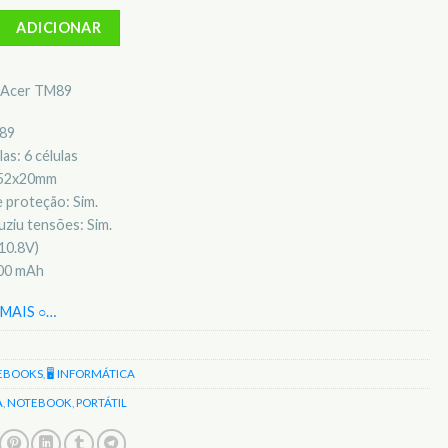
Bateria para notebook Acer TM89
ADICIONAR
l Acer TM89
M89
as: 6 células
x52x20mm
 proteção: Sim.
ziu tensões: Sim.
10.8V)
400 mAh
MAIS ○
…
EBOOKS
,
🖥️ INFORMÁTICA
A
,
NOTEBOOK
,
PORTÁTIL