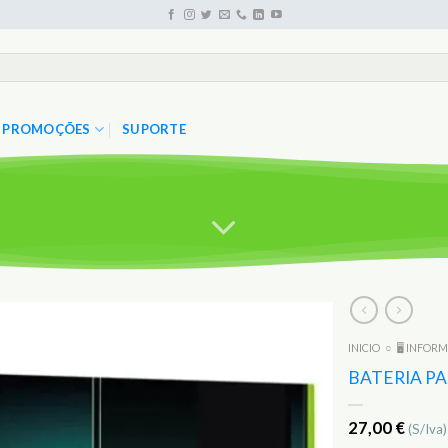
PROMOÇÕES
SUPORTE
INICIO
○
🖥️ INFOR
Adicionar
aos
BATERIA P
Favoritos
27,00
€
(S/Iva