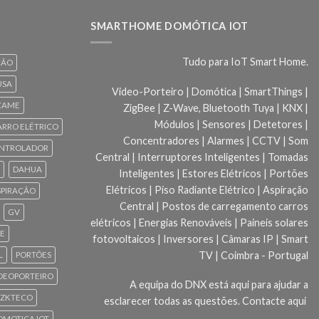
SMARTHOME DOMÓTICA IOT
Tudo para IoT Smart Home.
ÇÃO
USA
Video-Porteiro | Domótica | SmartThings |
CAME
ZigBee | Z-Wave, Bluetooth Tuya | KNX |
Módulos | Sensores | Detetores |
ARRO ELÉTRICO
Concentradores | Alarmes | CCTV | Som
NTROLADOR
Central | Interruptores Inteligentes | Tomadas
DAHUA
Inteligentes | Estores Elétricos | Portões
Elétricos | Piso Radiante Elétrico | Aspiração
SPIRAÇÃO
Central | Postos de carregamento carros
GV
elétricos | Energias Renováveis | Paineis solares
CE
fotovoltaicos | Inversores | Câmaras IP | Smart
TV | Coimbra - Portugal
L
PORTÕES
DEOPORTEIRO
A equipa do DNX está aqui para ajudar a
ZKTECO
esclarecer todas as questões.
Contacte aqui
 DOMOTICA IOT