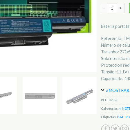
Quantidade de 
Bateria portáti
Referência: T
Número de célul
Tamanho: 271
Sobretensão de
Proteccion redu
Tensão: 11.1V (
Capacidade: 4
○ MOSTRAR 
REF:
TM89
Categorias:
○ NOT
Etiquetas:
BATERI