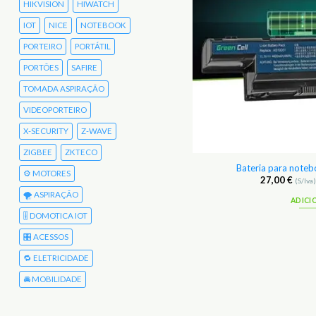
HIKVISION
HIWATCH
IOT
NICE
NOTEBOOK
PORTEIRO
PORTÁTIL
PORTÕES
SAFIRE
TOMADA ASPIRAÇÃO
VIDEOPORTEIRO
X-SECURITY
Z-WAVE
ZIGBEE
ZKTECO
são IR sobre HDMI Ebode HDIK30
Bateria para note
⚙️ MOTORES
32,48
€
27,00
€
(S/Iva)
39,95
€
(C/Iva)
(S/Iva
🌪️ ASPIRAÇÃO
ADICIONAR
ADICI
🎚️ DOMOTICA IOT
🎛️ ACESSOS
🔁 ELETRICIDADE
🚘 MOBILIDADE