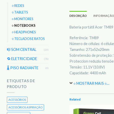
○ REDES
○ TABLETS
DESCRIÇÃO
INFORMAÇÃO
○ MONITORES
○ NOTEBOOKS
Bateria portátil Acer TM89
○ HEADPHONES
Referência: TM89
○ TECLADOS E RATOS
Número de células: 6 célula
Tamanho: 271x52x20mm
🎼 SOM CENTRAL
(20)
Sobretensão de proteção: 
🔁 ELETRICIDADE
(78)
Proteccion reduziu tensões
Tensão: 11.1V (10.8V)
🌡 PISO RADIANTE
(0)
Capacidade: 4400 mAh
ETIQUETAS DE
○ MOSTRAR MAIS ○
…
PRODUTO
Related
ACESSÓRIOS
ACESSÓRIOS ASPIRAÇÃO