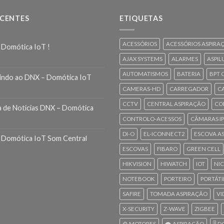
ECENTES
ETIQUETAS
ACESSÓRIOS
ACESSÓRIOS ASPIRA
 Domótica IoT !
AJAX SYSTEMS
ALARMES
ASPIL
AUTOMATISMOS
BATERIA
BPT 
indo ao DNX – Domótica IoT
CAMERAS-HD
CARREGADOR
C
CCTV
CENTRAL ASPIRAÇÃO
CO
a de Noticias DNX – Domótica
CONTROLO-ACESSOS
CÂMARAS IP
DI-O
EL-ICONNECT2
ESCOVA A
 Domótica IoT Som Central
ESCOVAS
FIBARO
GREEN CELL
HIKVISION
HIWATCH
IOT
NI
NOTEBOOK
PORTEIRO
PORTÁTI
SAFIRE
TOMADA ASPIRAÇÃO
VI
X-SECURITY
Z-WAVE
ZIGBEE
⚙️ MOTORES
🌪️ ASPIRAÇÃO
🎚️