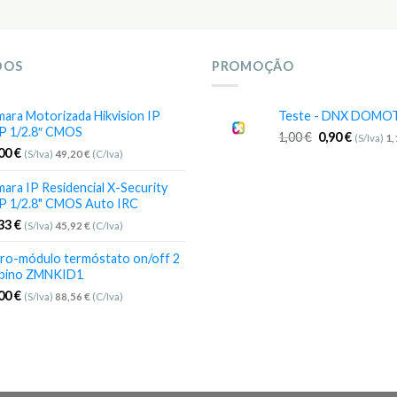
DOS
PROMOÇÃO
ara Motorizada Hikvision IP
Teste - DNX DOMO
P 1/2.8″ CMOS
1,00
€
0,90
€
(S/Iva)
1
,00
€
(S/Iva)
49,20
€
(C/Iva)
ara IP Residencial X-Security
P 1/2.8" CMOS Auto IRC
,33
€
(S/Iva)
45,92
€
(C/Iva)
ro-módulo termóstato on/off 2
bino ZMNKID1
,00
€
(S/Iva)
88,56
€
(C/Iva)