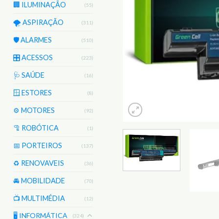
🏢 ILUMINAÇÃO
(55)
🌪️ ASPIRAÇÃO
(311)
🛡️ ALARMES
(510)
🎛️ ACESSOS
(223)
🩺 SAÚDE
(16)
🪟 ESTORES
(8)
⚙️ MOTORES
(92)
🦿 ROBÓTICA
(1)
📅 PORTEIROS
(137)
♻️ RENOVAVEIS
(36)
🚘 MOBILIDADE
(70)
📺 MULTIMÉDIA
(12)
🖥️ INFORMÁTICA
(324)