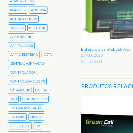
AJAX SYSTEMS
ALARMES
ASPILUSA
AUTOMATISMOS
BATERIA
BPT CAME
CAMERAS-HD
CARREGADOR
Bateria para notebook Ace
CARRO ELÉTRICO
CCTV
27/03/2023
Similar post
CENTRAL ASPIRAÇÃO
CONTROLADOR
CONTROLO-ACESSOS
PRODUTOS RELAC
CÂMARAS IP
DAHUA
DI-O
EL-ICONNECT2
ESCOVA ASPIRAÇÃO
Adicionar
aos
ESCOVAS
FIBARO
Favoritos
GREEN CELL
GV