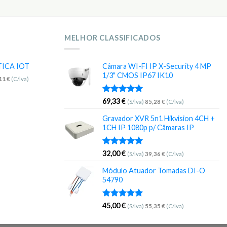
MELHOR CLASSIFICADOS
TICA IOT
Câmara WI-FI IP X-Security 4 MP
1/3" CMOS IP67 IK10
,11
€
(C/Iva)
Avaliação
69,33
€
(S/Iva)
85,28
€
(C/Iva)
5.00
de 5
Gravador XVR 5n1 Hikvision 4CH +
1CH IP 1080p p/ Câmaras IP
Avaliação
32,00
€
(S/Iva)
39,36
€
(C/Iva)
5.00
de 5
Módulo Atuador Tomadas DI-O
54790
Avaliação
45,00
€
(S/Iva)
55,35
€
(C/Iva)
5.00
de 5