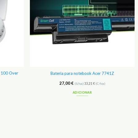
m 100 Over
Bateria para notebook Acer 7741Z
27,00
€
(S/Iva)
33,21
€
(C/Iva)
ADICIONAR