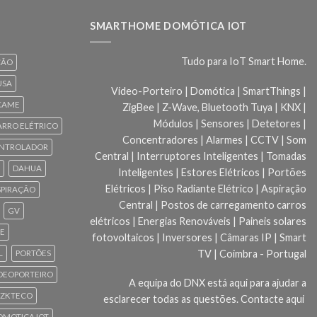
SMARTHOME DOMÓTICA IOT
Tudo para IoT Smart Home.
ÇÃO
USA
Video-Porteiro | Domótica | SmartThings |
CAME
ZigBee | Z-Wave, Bluetooth Tuya | KNX |
Módulos | Sensores | Detetores |
ARRO ELÉTRICO
Concentradores | Alarmes | CCTV | Som
NTROLADOR
Central | Interruptores Inteligentes | Tomadas
DAHUA
Inteligentes | Estores Elétricos | Portões
Elétricos | Piso Radiante Elétrico | Aspiração
SPIRAÇÃO
Central | Postos de carregamento carros
GV
elétricos | Energias Renováveis | Paineis solares
CE
fotovoltaicos | Inversores | Câmaras IP | Smart
TV | Coimbra - Portugal
L
PORTÕES
DEOPORTEIRO
A equipa do DNX está aqui para ajudar a
ZKTECO
esclarecer todas as questões.
Contacte aqui
 DOMOTICA IOT