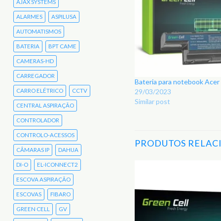
AJAX SYSTEMS
ALARMES
ASPILUSA
AUTOMATISMOS
BATERIA
BPT CAME
CAMERAS-HD
CARREGADOR
Bateria para notebook Ace
CARRO ELÉTRICO
CCTV
29/03/2023
Similar post
CENTRAL ASPIRAÇÃO
CONTROLADOR
CONTROLO-ACESSOS
PRODUTOS RELAC
CÂMARAS IP
DAHUA
DI-O
EL-ICONNECT2
ESCOVA ASPIRAÇÃO
Adicionar
aos
ESCOVAS
FIBARO
Favoritos
GREEN CELL
GV