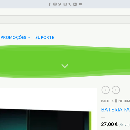
PROMOÇÕES
SUPORTE
INICIO
○
🖥️ INFOR
Adicionar
aos
BATERIA P
Favoritos
27,00
€
(S/Iva