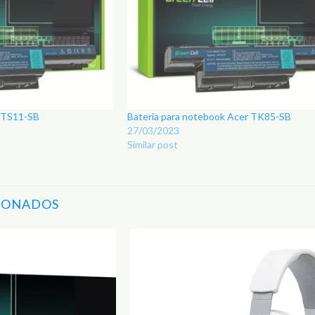
r TS11-SB
Bateria para notebook Acer TK85-SB
27/03/2023
Similar post
IONADOS
Adicionar
aos
Favoritos