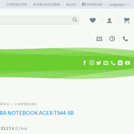
CONTACTOS
ACERCA DO DNX
BLOG
NOTICIAS
Languages
MÁTICA
○
○ NOTEBOOKS
ARA NOTEBOOK ACER TS44-SB
)
33,21
€
(C/Iva)