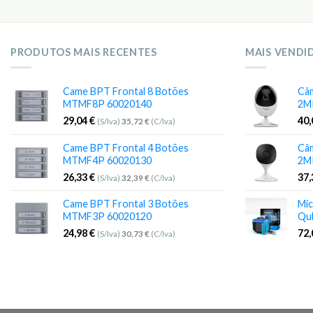
PRODUTOS MAIS RECENTES
MAIS VENDI
Came BPT Frontal 8 Botões
Câm
MTMF8P 60020140
2M
29,04
€
40
(S/Iva)
35,72
€
(C/Iva)
Came BPT Frontal 4 Botões
Câm
MTMF4P 60020130
2M
26,33
€
37
(S/Iva)
32,39
€
(C/Iva)
Came BPT Frontal 3 Botões
Mic
MTMF3P 60020120
Qu
24,98
€
72
(S/Iva)
30,73
€
(C/Iva)