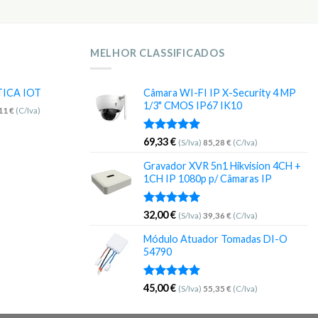
MELHOR CLASSIFICADOS
TICA IOT
Câmara WI-FI IP X-Security 4 MP
1/3" CMOS IP67 IK10
,11
€
(C/Iva)
Avaliação
69,33
€
(S/Iva)
85,28
€
(C/Iva)
5.00
de 5
Gravador XVR 5n1 Hikvision 4CH +
1CH IP 1080p p/ Câmaras IP
Avaliação
32,00
€
(S/Iva)
39,36
€
(C/Iva)
5.00
de 5
Módulo Atuador Tomadas DI-O
54790
Avaliação
45,00
€
(S/Iva)
55,35
€
(C/Iva)
5.00
de 5