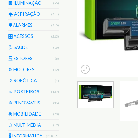
🏢 ILUMINAÇÃO
(55)
🌪️ ASPIRAÇÃO
(311)
🛡️ ALARMES
(510)
🎛️ ACESSOS
(223)
🩺 SAÚDE
(16)
🪟 ESTORES
(8)
⚙️ MOTORES
(92)
🦿 ROBÓTICA
(1)
📅 PORTEIROS
(137)
♻️ RENOVAVEIS
(36)
🚘 MOBILIDADE
(70)
📺 MULTIMÉDIA
(12)
🖥️ INFORMÁTICA
(324)