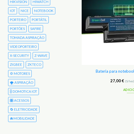
HIKVISION
HIWATCH
IOT
NICE
NOTEBOOK
PORTEIRO
PORTÁTIL
PORTÕES
SAFIRE
TOMADA ASPIRAÇÃO
VIDEOPORTEIRO
X-SECURITY
Z-WAVE
ZIGBEE
ZKTECO
a para notebook Acer Aspire 7552G
Bateria para noteboo
⚙️ MOTORES
27,00
€
27,00
€
(S/Iva)
33,21
€
(C/Iva)
(S/Iva
🌪️ ASPIRAÇÃO
ADICIONAR
ADICI
🎚️ DOMOTICA IOT
🎛️ ACESSOS
🔁 ELETRICIDADE
🚘 MOBILIDADE