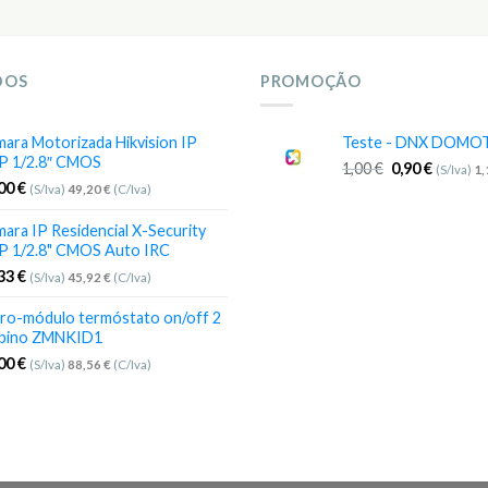
DOS
PROMOÇÃO
ara Motorizada Hikvision IP
Teste - DNX DOMO
P 1/2.8″ CMOS
1,00
€
0,90
€
(S/Iva)
1
,00
€
(S/Iva)
49,20
€
(C/Iva)
ara IP Residencial X-Security
P 1/2.8" CMOS Auto IRC
,33
€
(S/Iva)
45,92
€
(C/Iva)
ro-módulo termóstato on/off 2
bino ZMNKID1
,00
€
(S/Iva)
88,56
€
(C/Iva)