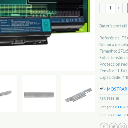
Quantidade de 
Bateria portáti
Referência: TS
Número de célul
Tamanho: 271
Sobretensão de
Proteccion redu
Tensão: 11.1V (
Capacidade: 4
○ MOSTRAR 
REF:
TS44-SB
Categorias:
○ NOT
Etiquetas:
BATERI