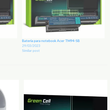
Bateria para notebook Acer TM94-SB
29/03/2023
Similar post
Adicionar
Adicionar
aos
aos
Favoritos
Favoritos