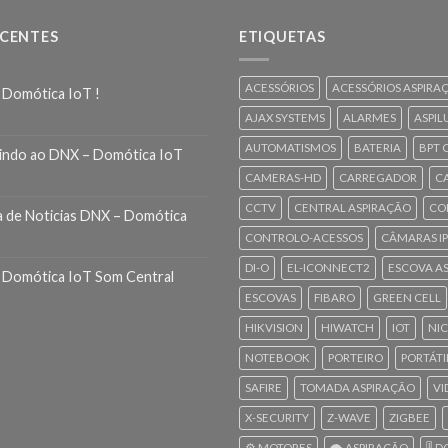
ECENTES
ETIQUETAS
ACESSÓRIOS
ACESSÓRIOS ASPIRA
 Domótica IoT !
AJAX SYSTEMS
ALARMES
ASPIL
AUTOMATISMOS
BATERIA
BPT 
indo ao DNX – Domótica IoT
CAMERAS-HD
CARREGADOR
C
CCTV
CENTRAL ASPIRAÇÃO
CO
a de Noticias DNX – Domótica
CONTROLO-ACESSOS
CÂMARAS IP
DI-O
EL-ICONNECT2
ESCOVA A
 Domótica IoT Som Central
ESCOVAS
FIBARO
GREEN CELL
HIKVISION
HIWATCH
IOT
NI
NOTEBOOK
PORTEIRO
PORTÁTI
SAFIRE
TOMADA ASPIRAÇÃO
VI
X-SECURITY
Z-WAVE
ZIGBEE
⚙️ MOTORES
🌪️ ASPIRAÇÃO
🎚️