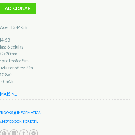
Bateria para notebook Acer TS44-SB
ADICIONAR
l Acer TS44-SB
44-SB
as: 6 células
x52x20mm
 proteção: Sim.
ziu tensões: Sim.
10.8V)
400 mAh
MAIS ○
…
EBOOKS
,
🖥️ INFORMÁTICA
A
,
NOTEBOOK
,
PORTÁTIL