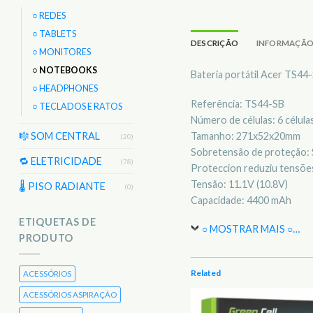
○ REDES
○ TABLETS
DESCRIÇÃO
INFORMAÇÃO
○ MONITORES
○ NOTEBOOKS
Bateria portátil Acer TS44
○ HEADPHONES
Referência: TS44-SB
○ TECLADOS E RATOS
Número de células: 6 célula
Tamanho: 271x52x20mm
🎼 SOM CENTRAL
(20)
Sobretensão de proteção: 
🔁 ELETRICIDADE
(78)
Proteccion reduziu tensões
Tensão: 11.1V (10.8V)
🌡 PISO RADIANTE
(0)
Capacidade: 4400 mAh
ETIQUETAS DE
○ MOSTRAR MAIS ○
…
PRODUTO
Related
ACESSÓRIOS
ACESSÓRIOS ASPIRAÇÃO