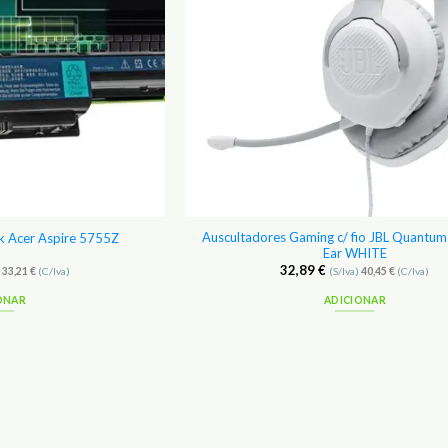
Auscultadores Gaming c/ fio JBL Quantu
k Acer Aspire 5755Z
Ear WHITE
32,89
€
)
33,21
€
(C/Iva)
(S/Iva)
40,45
€
(C/Iva)
ONAR
ADICIONAR