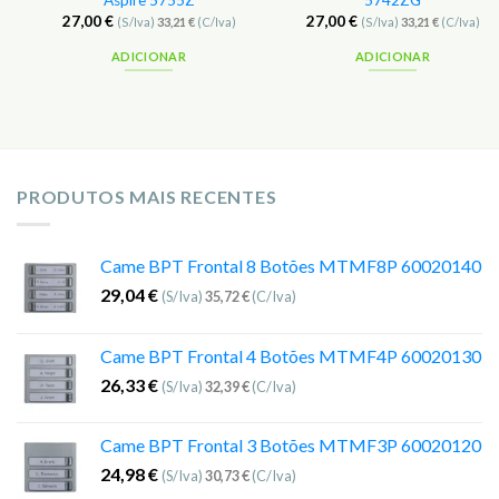
Aspire 5755Z
5742ZG
27,00
€
27,00
€
(S/Iva)
33,21
€
(C/Iva)
(S/Iva)
33,21
€
(C/Iva)
ADICIONAR
ADICIONAR
PRODUTOS MAIS RECENTES
Came BPT Frontal 8 Botões MTMF8P 60020140
29,04
€
(S/Iva)
35,72
€
(C/Iva)
Came BPT Frontal 4 Botões MTMF4P 60020130
26,33
€
(S/Iva)
32,39
€
(C/Iva)
Came BPT Frontal 3 Botões MTMF3P 60020120
24,98
€
(S/Iva)
30,73
€
(C/Iva)