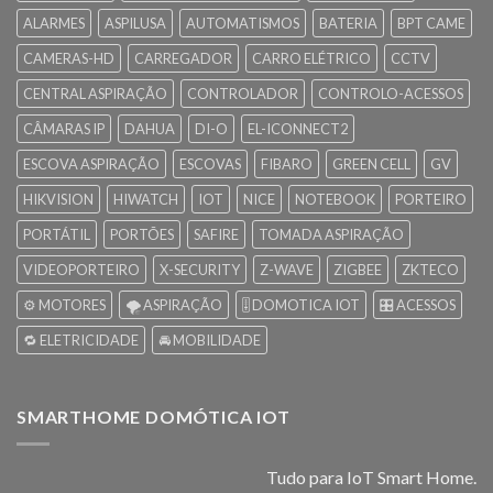
ALARMES
ASPILUSA
AUTOMATISMOS
BATERIA
BPT CAME
CAMERAS-HD
CARREGADOR
CARRO ELÉTRICO
CCTV
CENTRAL ASPIRAÇÃO
CONTROLADOR
CONTROLO-ACESSOS
CÂMARAS IP
DAHUA
DI-O
EL-ICONNECT2
ESCOVA ASPIRAÇÃO
ESCOVAS
FIBARO
GREEN CELL
GV
HIKVISION
HIWATCH
IOT
NICE
NOTEBOOK
PORTEIRO
PORTÁTIL
PORTÕES
SAFIRE
TOMADA ASPIRAÇÃO
VIDEOPORTEIRO
X-SECURITY
Z-WAVE
ZIGBEE
ZKTECO
⚙️ MOTORES
🌪️ ASPIRAÇÃO
🎚️ DOMOTICA IOT
🎛️ ACESSOS
🔁 ELETRICIDADE
🚘 MOBILIDADE
SMARTHOME DOMÓTICA IOT
Tudo para IoT Smart Home.