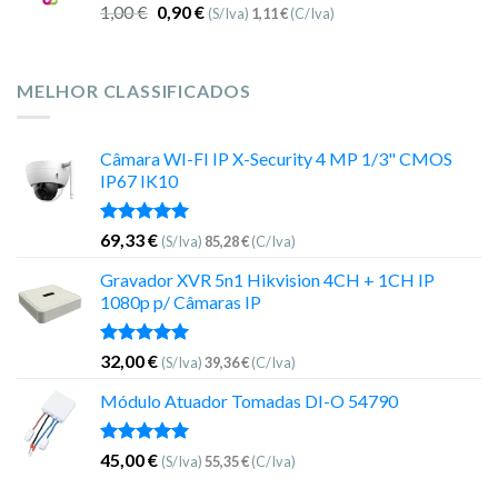
1,00
€
0,90
€
(S/Iva)
1,11
€
(C/Iva)
MELHOR CLASSIFICADOS
Câmara WI-FI IP X-Security 4 MP 1/3" CMOS
IP67 IK10
Avaliação
69,33
€
(S/Iva)
85,28
€
(C/Iva)
5.00
de 5
Gravador XVR 5n1 Hikvision 4CH + 1CH IP
1080p p/ Câmaras IP
Avaliação
32,00
€
(S/Iva)
39,36
€
(C/Iva)
5.00
de 5
Módulo Atuador Tomadas DI-O 54790
Avaliação
45,00
€
(S/Iva)
55,35
€
(C/Iva)
5.00
de 5