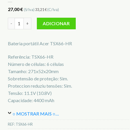
27,00
€
(S/Iva)
33,21
€
(C/Iva)
Quantidade de Bateria para notebook Acer TSX66-HR
ADICIONAR
Bateria portátil Acer TSX66-HR
Referência: TSX66-HR
Número de células: 6 células
Tamanho: 271x52x20mm
Sobretensão de proteção: Sim.
Proteccion reduziu tensões: Sim.
Tensão: 11.1V (10.8V)
Capacidade: 4400 mAh
○ MOSTRAR MAIS ○
…
REF:
TSX66-HR