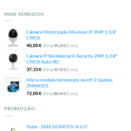
MAIS VENDIDOS
Câmara Motorizada Hikvision IP 2MP 1/2.8″
CMOS
40,00
€
(S/Iva)
49,20
€
(C/Iva)
Câmara IP Residencial X-Security 2MP 1/2.8"
CMOS Auto IRC
37,33
€
(S/Iva)
45,92
€
(C/Iva)
Micro-módulo termóstato on/off 2 Qubino
ZMNKID1
72,00
€
(S/Iva)
88,56
€
(C/Iva)
PROMOÇÃO
Teste - DNX DOMOTICA IOT