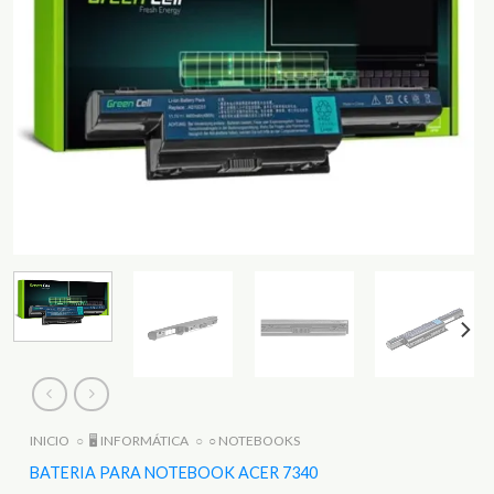
INICIO
○
🖥️ INFORMÁTICA
○
○ NOTEBOOKS
BATERIA PARA NOTEBOOK ACER 7340