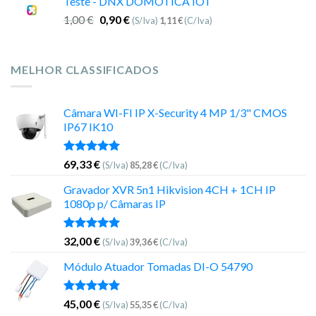
Teste - DNX DOMOTICA IOT
1,00
€
0,90
€
(S/Iva)
1,11
€
(C/Iva)
MELHOR CLASSIFICADOS
Câmara WI-FI IP X-Security 4 MP 1/3" CMOS
IP67 IK10
Avaliação
69,33
€
(S/Iva)
85,28
€
(C/Iva)
5.00
de 5
Gravador XVR 5n1 Hikvision 4CH + 1CH IP
1080p p/ Câmaras IP
Avaliação
32,00
€
(S/Iva)
39,36
€
(C/Iva)
5.00
de 5
Módulo Atuador Tomadas DI-O 54790
Avaliação
45,00
€
(S/Iva)
55,35
€
(C/Iva)
5.00
de 5