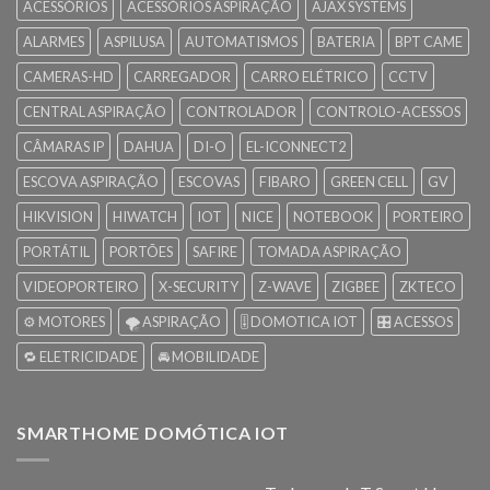
ACESSÓRIOS
ACESSÓRIOS ASPIRAÇÃO
AJAX SYSTEMS
ALARMES
ASPILUSA
AUTOMATISMOS
BATERIA
BPT CAME
CAMERAS-HD
CARREGADOR
CARRO ELÉTRICO
CCTV
CENTRAL ASPIRAÇÃO
CONTROLADOR
CONTROLO-ACESSOS
CÂMARAS IP
DAHUA
DI-O
EL-ICONNECT2
ESCOVA ASPIRAÇÃO
ESCOVAS
FIBARO
GREEN CELL
GV
HIKVISION
HIWATCH
IOT
NICE
NOTEBOOK
PORTEIRO
PORTÁTIL
PORTÕES
SAFIRE
TOMADA ASPIRAÇÃO
VIDEOPORTEIRO
X-SECURITY
Z-WAVE
ZIGBEE
ZKTECO
⚙️ MOTORES
🌪️ ASPIRAÇÃO
🎚️ DOMOTICA IOT
🎛️ ACESSOS
🔁 ELETRICIDADE
🚘 MOBILIDADE
SMARTHOME DOMÓTICA IOT