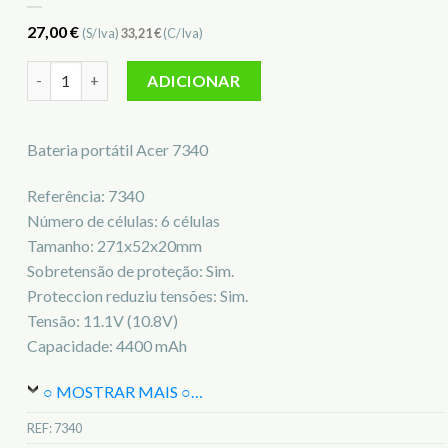
27,00
€
(S/Iva)
33,21
€
(C/Iva)
Quantidade de Bateria para notebook Acer 7340
ADICIONAR
Bateria portátil Acer 7340
Referência: 7340
Número de células: 6 células
Tamanho: 271x52x20mm
Sobretensão de proteção: Sim.
Proteccion reduziu tensões: Sim.
Tensão: 11.1V (10.8V)
Capacidade: 4400 mAh
○ MOSTRAR MAIS ○
…
REF:
7340