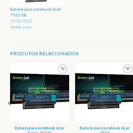
Bateria para notebook Acer
TS11-SB
29/03/2023
Similar post
PRODUTOS RELACIONADOS
r
Adicionar
Adicionar
aos
aos
s
Favoritos
Favoritos
Bateria para notebook Acer
Bateria para notebook Acer