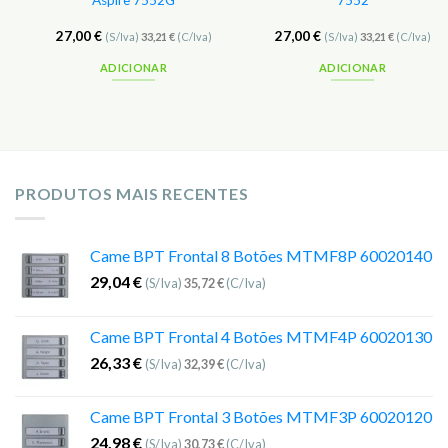
Aspire 7552G
7552
27,00
€
27,00
€
(S/Iva)
33,21
€
(C/Iva)
(S/Iva)
33,21
€
(C/Iva)
ADICIONAR
ADICIONAR
PRODUTOS MAIS RECENTES
Came BPT Frontal 8 Botões MTMF8P 60020140
29,04
€
(S/Iva)
35,72
€
(C/Iva)
Came BPT Frontal 4 Botões MTMF4P 60020130
26,33
€
(S/Iva)
32,39
€
(C/Iva)
Came BPT Frontal 3 Botões MTMF3P 60020120
24,98
€
(S/Iva)
30,73
€
(C/Iva)