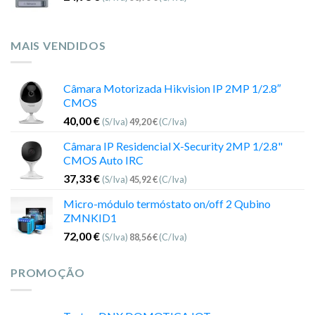
MAIS VENDIDOS
Câmara Motorizada Hikvision IP 2MP 1/2.8″
CMOS
40,00
€
(S/Iva)
49,20
€
(C/Iva)
Câmara IP Residencial X-Security 2MP 1/2.8"
CMOS Auto IRC
37,33
€
(S/Iva)
45,92
€
(C/Iva)
Micro-módulo termóstato on/off 2 Qubino
ZMNKID1
72,00
€
(S/Iva)
88,56
€
(C/Iva)
PROMOÇÃO