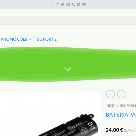
PROMOÇÕES
SUPORTE
INICIO
○
🖥️ INFOR
Adicionar
aos
BATERIA P
Favoritos
24,00
€
(S/Iva