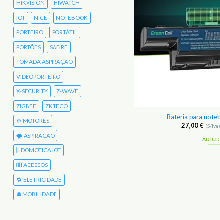
HIKVISION
HIWATCH
IOT
NICE
NOTEBOOK
PORTEIRO
PORTÁTIL
PORTÕES
SAFIRE
TOMADA ASPIRAÇÃO
VIDEOPORTEIRO
X-SECURITY
Z-WAVE
ZIGBEE
ZKTECO
ia para notebook Acer Aspire 7560
Bateria para not
⚙️ MOTORES
27,00
€
27,00
€
(S/Iva)
33,21
€
(C/Iva)
(S/Iva
🌪️ ASPIRAÇÃO
ADICIONAR
ADICI
🎚️ DOMOTICA IOT
🎛️ ACESSOS
🔁 ELETRICIDADE
🚘 MOBILIDADE