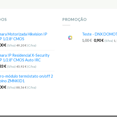
DOS
PROMOÇÃO
ara Motorizada Hikvision IP
Teste - DNX DOMO
P 1/2.8″ CMOS
1,00
€
0,90
€
(S/Iva)
1
,00
€
(S/Iva)
49,20
€
(C/Iva)
ara IP Residencial X-Security
P 1/2.8" CMOS Auto IRC
,33
€
(S/Iva)
45,92
€
(C/Iva)
ro-módulo termóstato on/off 2
bino ZMNKID1
,00
€
(S/Iva)
88,56
€
(C/Iva)