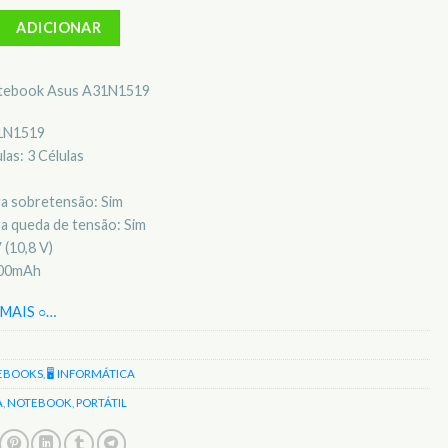
Bateria para notebook Asus A31N1519
ADICIONAR
otebook Asus A31N1519
31N1519
as: 3 Células
a sobretensão: Sim
a queda de tensão: Sim
 (10,8 V)
200mAh
MAIS ○
…
EBOOKS
,
🖥️ INFORMÁTICA
A
,
NOTEBOOK
,
PORTÁTIL