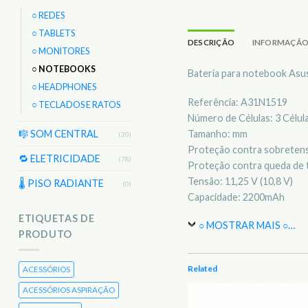
○ REDES
○ TABLETS
DESCRIÇÃO
INFORMAÇÃO
○ MONITORES
○ NOTEBOOKS
Bateria para notebook As
○ HEADPHONES
Referência: A31N1519
○ TECLADOS E RATOS
Número de Células: 3 Célul
Tamanho: mm
🎼 SOM CENTRAL
(20)
Proteção contra sobretens
🔁 ELETRICIDADE
(78)
Proteção contra queda de 
Tensão: 11,25 V (10,8 V)
🌡 PISO RADIANTE
(0)
Capacidade: 2200mAh
ETIQUETAS DE
○ MOSTRAR MAIS ○
…
PRODUTO
Related
ACESSÓRIOS
ACESSÓRIOS ASPIRAÇÃO