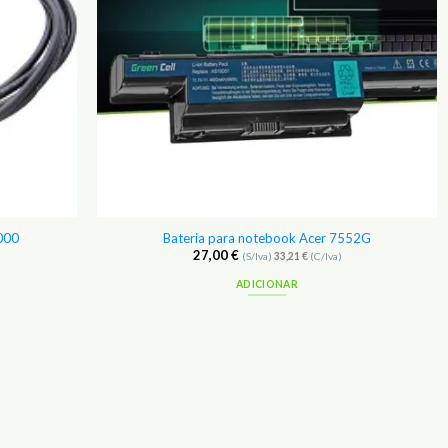
1000
Bateria para notebook Acer 7552G
27,00
€
(S/Iva)
33,21
€
(C/Iva)
ADICIONAR