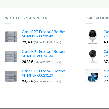
PRODUTOS MAIS RECENTES
MAIS VENDI
Came BPT Frontal 8 Botões
Câm
MTMF8P 60020140
2M
29,04
€
40
(S/Iva)
35,72
€
(C/Iva)
Came BPT Frontal 4 Botões
Câm
MTMF4P 60020130
2M
26,33
€
37
(S/Iva)
32,39
€
(C/Iva)
Came BPT Frontal 3 Botões
Mic
MTMF3P 60020120
Qu
24,98
€
72
(S/Iva)
30,73
€
(C/Iva)