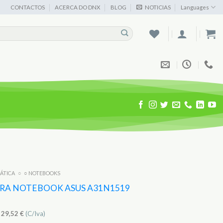
CONTACTOS
ACERCA DO DNX
BLOG
NOTICIAS
Languages
MÁTICA
○
○ NOTEBOOKS
ARA NOTEBOOK ASUS A31N1519
)
29,52
€
(C/Iva)