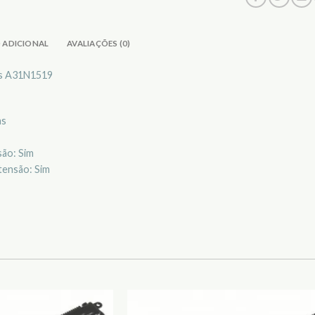
 ADICIONAL
AVALIAÇÕES (0)
us A31N1519
as
ão: Sim
tensão: Sim