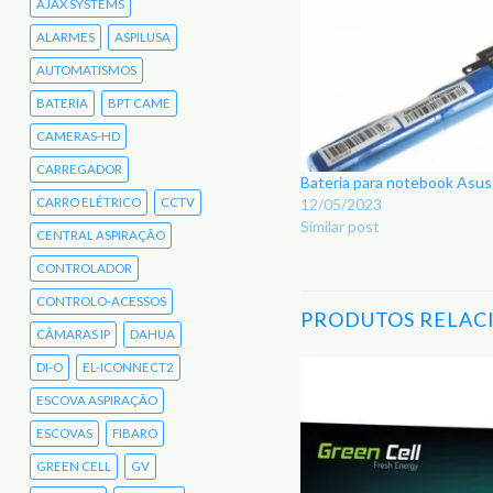
AJAX SYSTEMS
ALARMES
ASPILUSA
AUTOMATISMOS
BATERIA
BPT CAME
CAMERAS-HD
CARREGADOR
Bateria para notebook Asu
CARRO ELÉTRICO
CCTV
12/05/2023
Similar post
CENTRAL ASPIRAÇÃO
CONTROLADOR
CONTROLO-ACESSOS
PRODUTOS RELAC
CÂMARAS IP
DAHUA
DI-O
EL-ICONNECT2
ESCOVA ASPIRAÇÃO
Adicionar
aos
ESCOVAS
FIBARO
Favoritos
GREEN CELL
GV