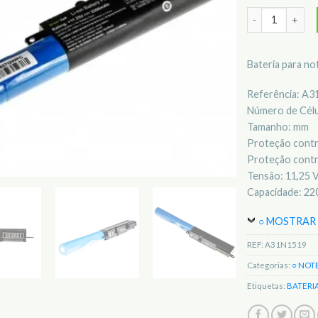
Quantidade de 
Bateria para n
Referência: A
Número de Célul
Tamanho: mm
Proteção contr
Proteção contr
Tensão: 11,25 V
Capacidade: 2
○ MOSTRAR 
REF:
A31N1519
Categorias:
○ NOT
Etiquetas:
BATERI