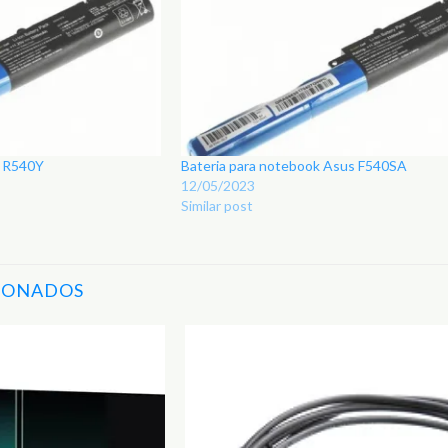
s R540Y
Bateria para notebook Asus F540SA
12/05/2023
Similar post
IONADOS
Adicionar
aos
Favoritos