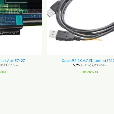
ebook Acer 5742Z
Cabo USB 2.0 A/A EL-iconnect SB
5,95
€
)
33,21
€
(C/Iva)
(S/Iva)
7,32
€
(C/Iva)
ONAR
ADICIONAR