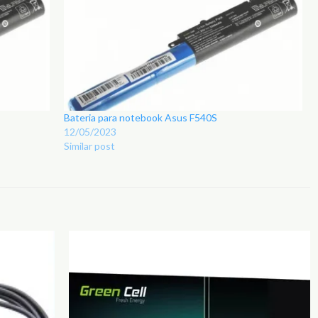
Bateria para notebook Asus F540S
12/05/2023
Similar post
Adicionar
Adicionar
aos
aos
Favoritos
Favoritos