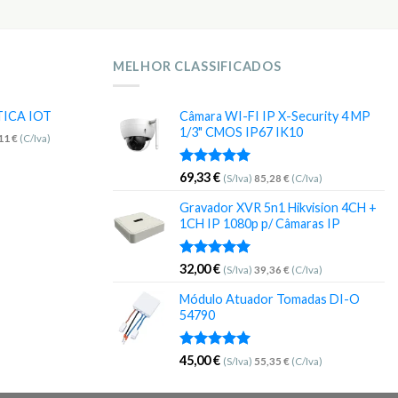
MELHOR CLASSIFICADOS
TICA IOT
Câmara WI-FI IP X-Security 4 MP
1/3" CMOS IP67 IK10
,11
€
(C/Iva)
Avaliação
69,33
€
(S/Iva)
85,28
€
(C/Iva)
5.00
de 5
Gravador XVR 5n1 Hikvision 4CH +
1CH IP 1080p p/ Câmaras IP
Avaliação
32,00
€
(S/Iva)
39,36
€
(C/Iva)
5.00
de 5
Módulo Atuador Tomadas DI-O
54790
Avaliação
45,00
€
(S/Iva)
55,35
€
(C/Iva)
5.00
de 5