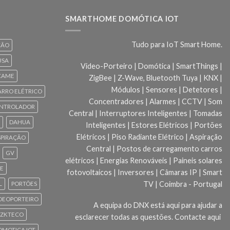
SMARTHOME DOMÓTICA IOT
Tudo para IoT Smart Home.
ÇÃO
USA
Video-Porteiro | Domótica | SmartThings |
CAME
ZigBee | Z-Wave, Bluetooth Tuya | KNX |
Módulos | Sensores | Detetores |
ARRO ELÉTRICO
Concentradores | Alarmes | CCTV | Som
NTROLADOR
Central | Interruptores Inteligentes | Tomadas
DAHUA
Inteligentes | Estores Elétricos | Portões
Elétricos | Piso Radiante Elétrico | Aspiração
SPIRAÇÃO
Central | Postos de carregamento carros
GV
elétricos | Energias Renováveis | Paineis solares
CE
fotovoltaicos | Inversores | Câmaras IP | Smart
TV | Coimbra - Portugal
L
PORTÕES
DEOPORTEIRO
A equipa do DNX está aqui para ajudar a
ZKTECO
esclarecer todas as questões.
Contacte aqui
 DOMOTICA IOT