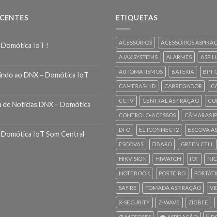
ECENTES
ETIQUETAS
ACESSÓRIOS
ACESSÓRIOS ASPIRA
 Domótica IoT !
AJAX SYSTEMS
ALARMES
ASPIL
AUTOMATISMOS
BATERIA
BPT 
indo ao DNX – Domótica IoT
CAMERAS-HD
CARREGADOR
C
CCTV
CENTRAL ASPIRAÇÃO
CO
a de Noticias DNX – Domótica
CONTROLO-ACESSOS
CÂMARAS IP
DI-O
EL-ICONNECT2
ESCOVA A
 Domótica IoT Som Central
ESCOVAS
FIBARO
GREEN CELL
HIKVISION
HIWATCH
IOT
NI
NOTEBOOK
PORTEIRO
PORTÁTI
SAFIRE
TOMADA ASPIRAÇÃO
VI
X-SECURITY
Z-WAVE
ZIGBEE
⚙️ MOTORES
🌪️ ASPIRAÇÃO
🎚️