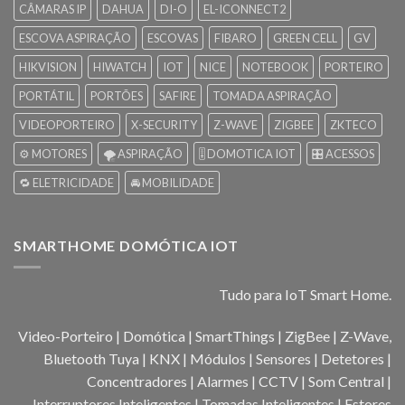
CÂMARAS IP
DAHUA
DI-O
EL-ICONNECT2
ESCOVA ASPIRAÇÃO
ESCOVAS
FIBARO
GREEN CELL
GV
HIKVISION
HIWATCH
IOT
NICE
NOTEBOOK
PORTEIRO
PORTÁTIL
PORTÕES
SAFIRE
TOMADA ASPIRAÇÃO
VIDEOPORTEIRO
X-SECURITY
Z-WAVE
ZIGBEE
ZKTECO
⚙️ MOTORES
🌪️ ASPIRAÇÃO
🎚️ DOMOTICA IOT
🎛️ ACESSOS
🔁 ELETRICIDADE
🚘 MOBILIDADE
SMARTHOME DOMÓTICA IOT
Tudo para IoT Smart Home.
Video-Porteiro | Domótica | SmartThings | ZigBee | Z-Wave,
Bluetooth Tuya | KNX | Módulos | Sensores | Detetores |
Concentradores | Alarmes | CCTV | Som Central |
Interruptores Inteligentes | Tomadas Inteligentes | Estores