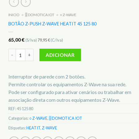
INICIO
○
🎚️ DOMOTICA IOT
○
○ Z-WAVE
BOTÃO Z-PUSH Z-WAVE HEATIT 45 125 80
65,00
€
(S/Iva)
79,95
€
(C/Iva)
Quantidade de Botão Z-Push Z-WAVE Heatit 45 125 80
ADICIONAR
Interruptor de parede com 2 botões.
Permite controlar os equipamentos Z-Wave na sua rede.
Pode ser configurado para ativar cenários ou trabalhar em
associação direta com outros equipamentos Z-Wave.
REF:
45 125 80
Categorias:
○ Z-WAVE
,
🎚️ DOMOTICA IOT
Etiquetas:
HEATIT
,
Z-WAVE