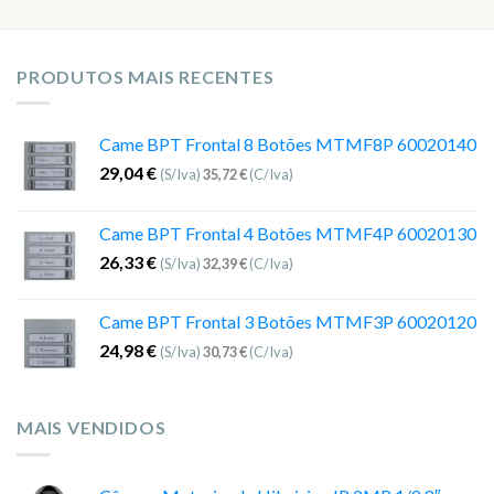
PRODUTOS MAIS RECENTES
Came BPT Frontal 8 Botões MTMF8P 60020140
29,04
€
(S/Iva)
35,72
€
(C/Iva)
Came BPT Frontal 4 Botões MTMF4P 60020130
26,33
€
(S/Iva)
32,39
€
(C/Iva)
Came BPT Frontal 3 Botões MTMF3P 60020120
24,98
€
(S/Iva)
30,73
€
(C/Iva)
MAIS VENDIDOS