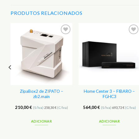
PRODUTOS RELACIONADOS
r
Adicionar
Adicionar
aos
aos
s
Favoritos
Favoritos
ZipaBox2 de ZIPATO –
Home Center 3 – FIBARO –
zb2.main
FGHC3
210,00
€
564,00
€
(S/Iva)
258,30
€
(C/Iva)
(S/Iva)
693,72
€
(C/Iva)
ADICIONAR
ADICIONAR