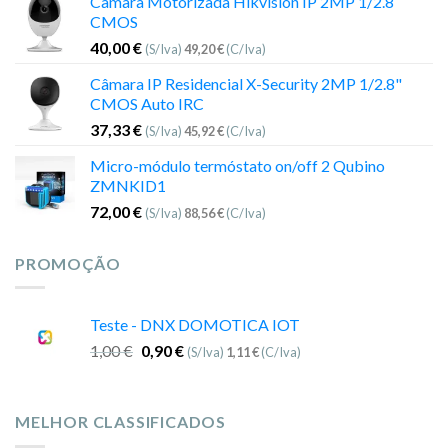
Câmara Motorizada Hikvision IP 2MP 1/2.8″
CMOS
40,00
€
(S/Iva)
49,20
€
(C/Iva)
Câmara IP Residencial X-Security 2MP 1/2.8"
CMOS Auto IRC
37,33
€
(S/Iva)
45,92
€
(C/Iva)
Micro-módulo termóstato on/off 2 Qubino
ZMNKID1
72,00
€
(S/Iva)
88,56
€
(C/Iva)
PROMOÇÃO
Teste - DNX DOMOTICA IOT
1,00
€
0,90
€
(S/Iva)
1,11
€
(C/Iva)
MELHOR CLASSIFICADOS