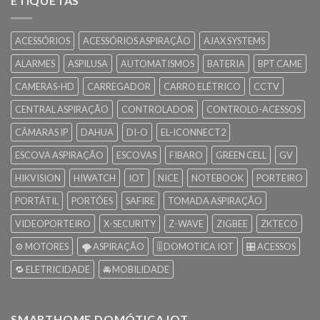
ETIQUETAS
ACESSÓRIOS
ACESSÓRIOS ASPIRAÇÃO
AJAX SYSTEMS
ALARMES
ASPILUSA
AUTOMATISMOS
BATERIA
BPT CAME
CAMERAS-HD
CARREGADOR
CARRO ELÉTRICO
CCTV
CENTRAL ASPIRAÇÃO
CONTROLADOR
CONTROLO-ACESSOS
CÂMARAS IP
DAHUA
DI-O
EL-ICONNECT2
ESCOVA ASPIRAÇÃO
ESCOVAS
FIBARO
GREEN CELL
GV
HIKVISION
HIWATCH
IOT
NICE
NOTEBOOK
PORTEIRO
PORTÁTIL
PORTÕES
SAFIRE
TOMADA ASPIRAÇÃO
VIDEOPORTEIRO
X-SECURITY
Z-WAVE
ZIGBEE
ZKTECO
⚙️ MOTORES
🌪️ ASPIRAÇÃO
🎚️ DOMOTICA IOT
🎛️ ACESSOS
🔁 ELETRICIDADE
🚘 MOBILIDADE
SMARTHOME DOMÓTICA IOT