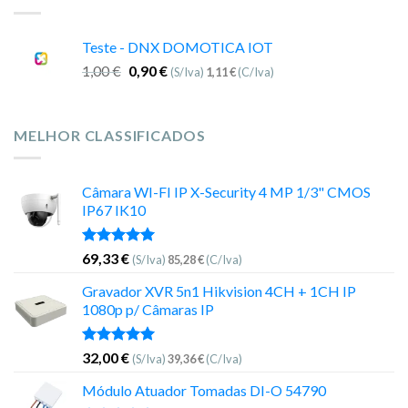
Teste - DNX DOMOTICA IOT
1,00
€
0,90
€
(S/Iva)
1,11
€
(C/Iva)
MELHOR CLASSIFICADOS
Câmara WI-FI IP X-Security 4 MP 1/3" CMOS
IP67 IK10
Avaliação
69,33
€
(S/Iva)
85,28
€
(C/Iva)
5.00
de 5
Gravador XVR 5n1 Hikvision 4CH + 1CH IP
1080p p/ Câmaras IP
Avaliação
32,00
€
(S/Iva)
39,36
€
(C/Iva)
5.00
de 5
Módulo Atuador Tomadas DI-O 54790