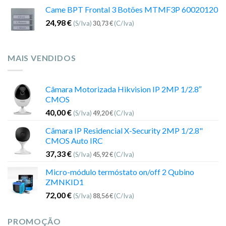
Came BPT Frontal 3 Botões MTMF3P 60020120
24,98
€
(S/Iva)
30,73
€
(C/Iva)
MAIS VENDIDOS
Câmara Motorizada Hikvision IP 2MP 1/2.8″
CMOS
40,00
€
(S/Iva)
49,20
€
(C/Iva)
Câmara IP Residencial X-Security 2MP 1/2.8"
CMOS Auto IRC
37,33
€
(S/Iva)
45,92
€
(C/Iva)
Micro-módulo termóstato on/off 2 Qubino
ZMNKID1
72,00
€
(S/Iva)
88,56
€
(C/Iva)
PROMOÇÃO