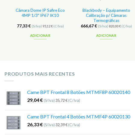
Câmara Dome IP Safire Eco
Blackbody – Equipamento
0
4MP 1/3″ IP67 IK10
Calibração p/ Câmaras
Termográficas
77,33
€
666,67
€
(S/Iva)
95,12
€
(C/Iva)
(S/Iva)
820,00
€
(C/Iva)
ADICIONAR
ADICIONAR
PRODUTOS MAIS RECENTES
Came BPT Frontal 8 Botões MTMF8P 60020140
29,04
€
(S/Iva)
35,72
€
(C/Iva)
Came BPT Frontal 4 Botões MTMF4P 60020130
26,33
€
(S/Iva)
32,39
€
(C/Iva)