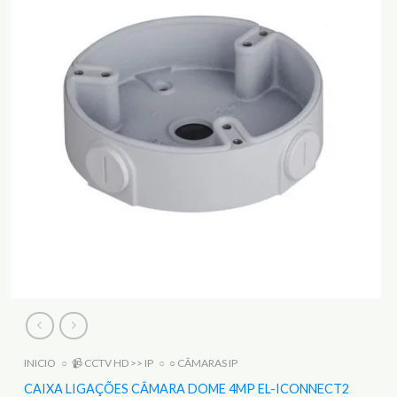
INICIO
○
📹 CCTV HD >> IP
○
○ CÂMARAS IP
CAIXA LIGAÇÕES CÂMARA DOME 4MP EL-ICONNECT2