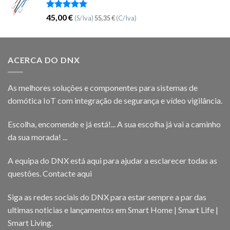
Avaliação
45,00
€
(S/Iva)
55,35
€
(C/Iva)
5.00
de 5
ACERCA DO DNX
As melhores soluções e componentes para sistemas de
domótica IoT com integração de segurança e vídeo vigilância.
Escolha, encomende e já está!... A sua escolha já vai a caminho
da sua morada! ...
A equipa do DNX está aqui para ajudar a esclarecer todas as
questões.
Contacte aqui
Siga as redes sociais do DNX para estar sempre a par das
ultimas noticias e lançamentos em Smart Home | Smart Life |
Smart Living.