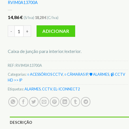
RVIM0A13700A
14,86
€
(S/Iva)
18,28
€
(C/Iva)
Quantidade de Caixa Ligações Câmara Dome 4MP EL-iConne
ADICIONAR
Caixa de junção para interior/exterior.
REF:
RVIM0A13700A
Categorias:
○ ACESSÓRIOS CCTV
,
○ CÂMARAS IP
,
🛡️ ALARMES
,
📹 CCTV
HD >> IP
Etiquetas:
ALARMES
,
CCTV
,
EL-ICONNECT2
DESCRIÇÃO