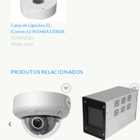
Caixa de Ligações EL-
iConnect2 RVIM0A13000A
15/06/2022
Similar post
PRODUTOS RELACIONADOS
r
Adicionar
Adicionar
aos
aos
s
Favoritos
Favoritos