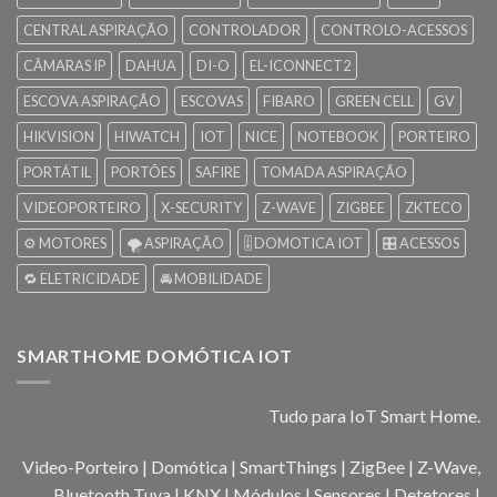
CENTRAL ASPIRAÇÃO
CONTROLADOR
CONTROLO-ACESSOS
CÂMARAS IP
DAHUA
DI-O
EL-ICONNECT2
ESCOVA ASPIRAÇÃO
ESCOVAS
FIBARO
GREEN CELL
GV
HIKVISION
HIWATCH
IOT
NICE
NOTEBOOK
PORTEIRO
PORTÁTIL
PORTÕES
SAFIRE
TOMADA ASPIRAÇÃO
VIDEOPORTEIRO
X-SECURITY
Z-WAVE
ZIGBEE
ZKTECO
⚙️ MOTORES
🌪️ ASPIRAÇÃO
🎚️ DOMOTICA IOT
🎛️ ACESSOS
🔁 ELETRICIDADE
🚘 MOBILIDADE
SMARTHOME DOMÓTICA IOT
Tudo para IoT Smart Home.
Video-Porteiro | Domótica | SmartThings | ZigBee | Z-Wave,
Bluetooth Tuya | KNX | Módulos | Sensores | Detetores |