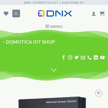
Skip
DNX ○ DOMÓTICA IOT ○ AQUI PARA SI!
to
content
MENU
○
DOMOTICA IOT SHOP
Adicionar
aos
Favoritos