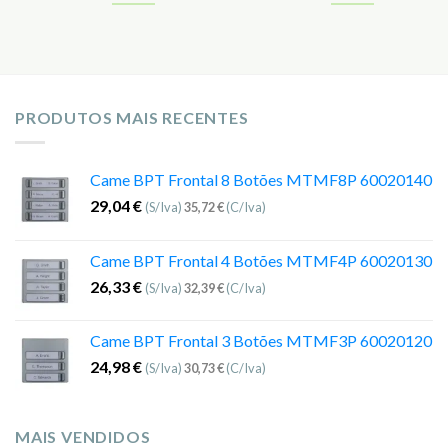
PRODUTOS MAIS RECENTES
Came BPT Frontal 8 Botões MTMF8P 60020140
29,04
€
(S/Iva)
35,72
€
(C/Iva)
Came BPT Frontal 4 Botões MTMF4P 60020130
26,33
€
(S/Iva)
32,39
€
(C/Iva)
Came BPT Frontal 3 Botões MTMF3P 60020120
24,98
€
(S/Iva)
30,73
€
(C/Iva)
MAIS VENDIDOS