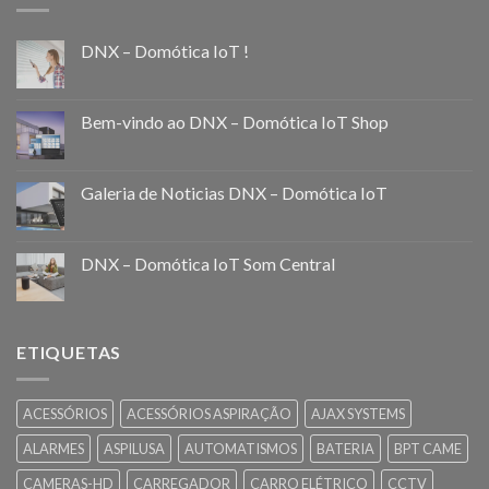
DNX – Domótica IoT !
Bem-vindo ao DNX – Domótica IoT Shop
Galeria de Noticias DNX – Domótica IoT
DNX – Domótica IoT Som Central
ETIQUETAS
ACESSÓRIOS
ACESSÓRIOS ASPIRAÇÃO
AJAX SYSTEMS
ALARMES
ASPILUSA
AUTOMATISMOS
BATERIA
BPT CAME
CAMERAS-HD
CARREGADOR
CARRO ELÉTRICO
CCTV