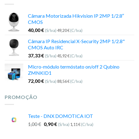
Câmara Motorizada Hikvision IP 2MP 1/2.8″
CMOS
40,00
€
(S/Iva)
49,20
€
(C/Iva)
Câmara IP Residencial X-Security 2MP 1/2.8"
CMOS Auto IRC
37,33
€
(S/Iva)
45,92
€
(C/Iva)
Micro-módulo termóstato on/off 2 Qubino
ZMNKID1
72,00
€
(S/Iva)
88,56
€
(C/Iva)
PROMOÇÃO
Teste - DNX DOMOTICA IOT
1,00
€
0,90
€
(S/Iva)
1,11
€
(C/Iva)