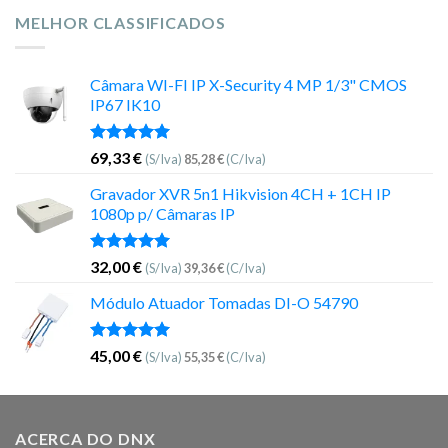
MELHOR CLASSIFICADOS
Câmara WI-FI IP X-Security 4 MP 1/3" CMOS
IP67 IK10
Avaliação
69,33
€
(S/Iva)
85,28
€
(C/Iva)
5.00
de 5
Gravador XVR 5n1 Hikvision 4CH + 1CH IP
1080p p/ Câmaras IP
Avaliação
32,00
€
(S/Iva)
39,36
€
(C/Iva)
5.00
de 5
Módulo Atuador Tomadas DI-O 54790
Avaliação
45,00
€
(S/Iva)
55,35
€
(C/Iva)
5.00
de 5
ACERCA DO DNX