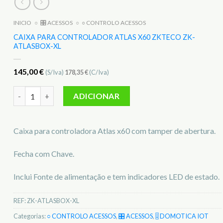
INICIO
○
🎛️ ACESSOS
○
○ CONTROLO ACESSOS
CAIXA PARA CONTROLADOR ATLAS X60 ZKTECO ZK-
ATLASBOX-XL
145,00
€
(S/Iva)
178,35
€
(C/Iva)
Quantidade de Caixa para controlador Atlas x60 ZKTeco Z
ADICIONAR
Caixa para controladora Atlas x60 com tamper de abertura.
Fecha com Chave.
Inclui Fonte de alimentação e tem indicadores LED de estado.
REF:
ZK-ATLASBOX-XL
Categorias:
○ CONTROLO ACESSOS
,
🎛️ ACESSOS
,
🎚️ DOMOTICA IOT