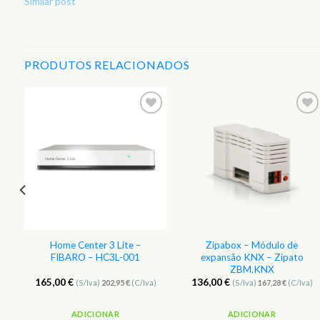
Similar post
PRODUTOS RELACIONADOS
r
Adicionar
Adicionar
aos
aos
s
Favoritos
Favoritos
e
Home Center 3 Lite –
Zipabox – Módulo de
FIBARO – HC3L-001
expansão KNX – Zipato
ZBM.KNX
165,00
€
136,00
€
(S/Iva)
202,95
€
(C/Iva)
(S/Iva)
167,28
€
(C/Iva)
ADICIONAR
ADICIONAR