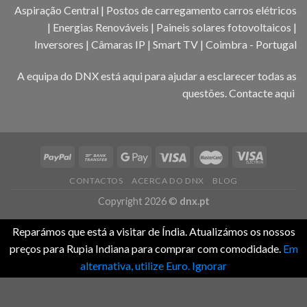
Aspiração Central | Postos de carregamento carros elétricos
| Energias Renováveis | Paineis solares fotovoltaicos |
Inversores | Câmaras IP | Smart TV | Coimbra - Portugal
A equipa do DNX está aqui para ajudar a esclarecer todas as
questões.
Contacte aqui
CONTACTOS
ACERCA DO DNX
BLOG
Copyright 2026 ©
dnx.pt
Reparámos que está a visitar de Índia. Atualizámos os nossos
preços para Rupia Indiana para comprar com comodidade.
Em
alternativa, utilize Euro.
Ignorar