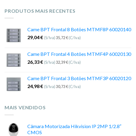
PRODUTOS MAIS RECENTES
Came BPT Frontal 8 Botões MTMF8P 60020140
29,04
€
(S/Iva)
35,72
€
(C/Iva)
Came BPT Frontal 4 Botões MTMF4P 60020130
26,33
€
(S/Iva)
32,39
€
(C/Iva)
Came BPT Frontal 3 Botões MTMF3P 60020120
24,98
€
(S/Iva)
30,73
€
(C/Iva)
MAIS VENDIDOS
Câmara Motorizada Hikvision IP 2MP 1/2.8″
CMOS