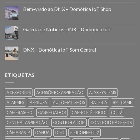
Bem-vindo ao DNX – Domótica IoT Shop
Galeria de Noticias DNX – Domótica IoT
DNX – Domótica IoT Som Central
ETIQUETAS
ACESSÓRIOS
ACESSÓRIOS ASPIRAÇÃO
AJAX SYSTEMS
ALARMES
ASPILUSA
AUTOMATISMOS
BATERIA
BPT CAME
CAMERAS-HD
CARREGADOR
CARRO ELÉTRICO
CCTV
CENTRAL ASPIRAÇÃO
CONTROLADOR
CONTROLO-ACESSOS
CÂMARAS IP
DAHUA
DI-O
EL-ICONNECT2