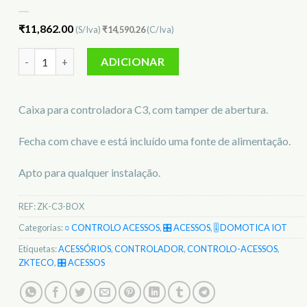
₹
11,862.00
(S/Iva)
₹
14,590.26
(C/Iva)
Quantidade de Caixa para controlador C3 ZKTeco ZK-C3-BO
ADICIONAR
Caixa para controladora C3, com tamper de abertura.
Fecha com chave e está incluído uma fonte de alimentação.
Apto para qualquer instalação.
REF:
ZK-C3-BOX
Categorias:
○ CONTROLO ACESSOS
,
🎛️ ACESSOS
,
🎚️ DOMOTICA IOT
Etiquetas:
ACESSÓRIOS
,
CONTROLADOR
,
CONTROLO-ACESSOS
,
ZKTECO
,
🎛️ ACESSOS