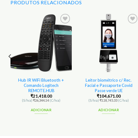
PRODUTOS RELACIONADOS
1
Hub IR WiFi Bluetooth +
Leitor biométrico c/ Rec.
Comando Logitech
Facial e Passaporte Covid
REMOTE.HUB
Passe verde UE
₹
21,418.00
₹
104,671.00
(S/Iva)
₹
26,344.14
(C/Iva)
(S/Iva)
₹
128,745.33
(C/Iva)
ADICIONAR
ADICIONAR