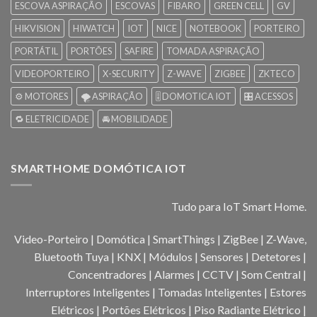
ESCOVA ASPIRAÇÃO
ESCOVAS
FIBARO
GREEN CELL
GV
HIKVISION
HIWATCH
IOT
NICE
NOTEBOOK
PORTEIRO
PORTÁTIL
PORTÕES
SAFIRE
TOMADA ASPIRAÇÃO
VIDEOPORTEIRO
X-SECURITY
Z-WAVE
ZIGBEE
ZKTECO
⚙️ MOTORES
🌪️ ASPIRAÇÃO
🎚️ DOMOTICA IOT
🎛️ ACESSOS
🔁 ELETRICIDADE
🚘 MOBILIDADE
SMARTHOME DOMÓTICA IOT
Tudo para IoT Smart Home.
Video-Porteiro | Domótica | SmartThings | ZigBee | Z-Wave,
Bluetooth Tuya | KNX | Módulos | Sensores | Detetores |
Concentradores | Alarmes | CCTV | Som Central |
Interruptores Inteligentes | Tomadas Inteligentes | Estores
Elétricos | Portões Elétricos | Piso Radiante Elétrico |