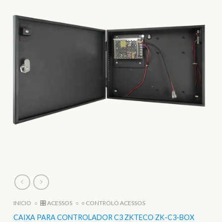
INICIO
○
🎛️ ACESSOS
○
○ CONTROLO ACESSOS
CAIXA PARA CONTROLADOR C3 ZKTECO ZK-C3-BOX