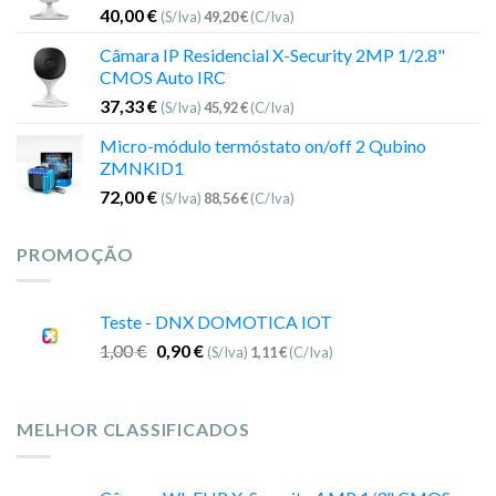
40,00
€
(S/Iva)
49,20
€
(C/Iva)
Câmara IP Residencial X-Security 2MP 1/2.8"
CMOS Auto IRC
37,33
€
(S/Iva)
45,92
€
(C/Iva)
Micro-módulo termóstato on/off 2 Qubino
ZMNKID1
72,00
€
(S/Iva)
88,56
€
(C/Iva)
PROMOÇÃO
Teste - DNX DOMOTICA IOT
1,00
€
0,90
€
(S/Iva)
1,11
€
(C/Iva)
MELHOR CLASSIFICADOS