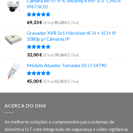
Câmara WI-FI IP X-Security 4 MP 1/3" CMOS
IP67 IK10
Avaliação
69,33
€
(S/Iva)
85,28
€
(C/Iva)
5.00
de 5
Gravador XVR 5n1 Hikvision 4CH + 1CH IP
1080p p/ Câmaras IP
Avaliação
32,00
€
(S/Iva)
39,36
€
(C/Iva)
5.00
de 5
Módulo Atuador Tomadas DI-O 54790
Avaliação
45,00
€
(S/Iva)
55,35
€
(C/Iva)
5.00
de 5
ACERCA DO DNX
As melhores soluções e componentes para sistemas de
domótica IoT com integração de segurança e vídeo vigilância.