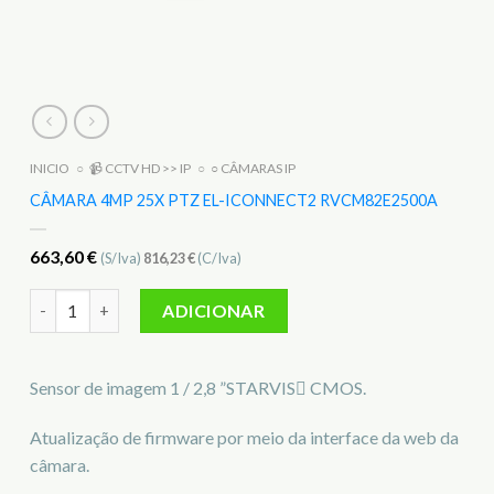
INICIO
○
📹 CCTV HD >> IP
○
○ CÂMARAS IP
CÂMARA 4MP 25X PTZ EL-ICONNECT2 RVCM82E2500A
663,60
€
(S/Iva)
816,23
€
(C/Iva)
Quantidade de Câmara 4MP 25x PTZ EL-iConnect2 RVCM82E
ADICIONAR
Sensor de imagem 1 / 2,8 ”STARVIS CMOS.
Atualização de firmware por meio da interface da web da
câmara.