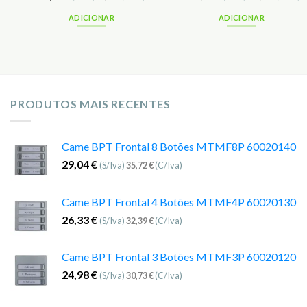
ADICIONAR
ADICIONAR
PRODUTOS MAIS RECENTES
Came BPT Frontal 8 Botões MTMF8P 60020140
29,04
€
(S/Iva)
35,72
€
(C/Iva)
Came BPT Frontal 4 Botões MTMF4P 60020130
26,33
€
(S/Iva)
32,39
€
(C/Iva)
Came BPT Frontal 3 Botões MTMF3P 60020120
24,98
€
(S/Iva)
30,73
€
(C/Iva)