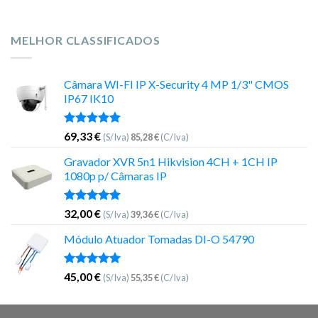
MELHOR CLASSIFICADOS
Câmara WI-FI IP X-Security 4 MP 1/3" CMOS
IP67 IK10
Avaliação
69,33
€
(S/Iva)
85,28
€
(C/Iva)
5.00
de 5
Gravador XVR 5n1 Hikvision 4CH + 1CH IP
1080p p/ Câmaras IP
Avaliação
32,00
€
(S/Iva)
39,36
€
(C/Iva)
5.00
de 5
Módulo Atuador Tomadas DI-O 54790
Avaliação
45,00
€
(S/Iva)
55,35
€
(C/Iva)
5.00
de 5