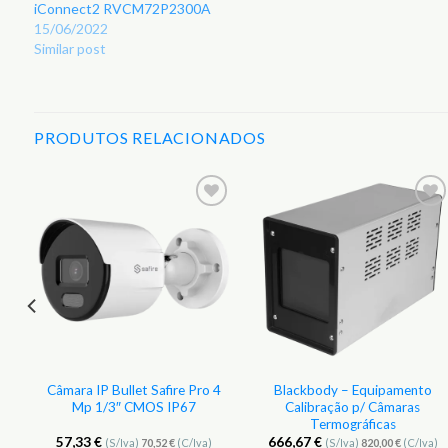
iConnect2 RVCM72P2300A
15/06/2022
Similar post
PRODUTOS RELACIONADOS
r
Adicionar
Adicionar
aos
aos
s
Favoritos
Favoritos
Câmara IP Bullet Safire Pro 4
Blackbody – Equipamento
Mp 1/3″ CMOS IP67
Calibração p/ Câmaras
Termográficas
57,33
€
666,67
€
(S/Iva)
70,52
€
(C/Iva)
(S/Iva)
820,00
€
(C/Iva)