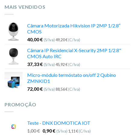
MAIS VENDIDOS
Câmara Motorizada Hikvision IP 2MP 1/2.8″
CMOS
40,00
€
(S/Iva)
49,20
€
(C/Iva)
Câmara IP Residencial X-Security 2MP 1/2.8"
CMOS Auto IRC
37,33
€
(S/Iva)
45,92
€
(C/Iva)
Micro-módulo termóstato on/off 2 Qubino
ZMNKID1
72,00
€
(S/Iva)
88,56
€
(C/Iva)
PROMOÇÃO
Teste - DNX DOMOTICA IOT
1,00
€
0,90
€
(S/Iva)
1,11
€
(C/Iva)