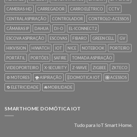
CAMERAS-HD
CARREGADOR
CARRO ELÉTRICO
CCTV
CENTRAL ASPIRAÇÃO
CONTROLADOR
CONTROLO-ACESSOS
CÂMARAS IP
DAHUA
DI-O
EL-ICONNECT2
ESCOVA ASPIRAÇÃO
ESCOVAS
FIBARO
GREEN CELL
GV
HIKVISION
HIWATCH
IOT
NICE
NOTEBOOK
PORTEIRO
PORTÁTIL
PORTÕES
SAFIRE
TOMADA ASPIRAÇÃO
VIDEOPORTEIRO
X-SECURITY
Z-WAVE
ZIGBEE
ZKTECO
⚙️ MOTORES
🌪️ ASPIRAÇÃO
🎚️ DOMOTICA IOT
🎛️ ACESSOS
🔁 ELETRICIDADE
🚘 MOBILIDADE
SMARTHOME DOMÓTICA IOT
Tudo para IoT Smart Home.