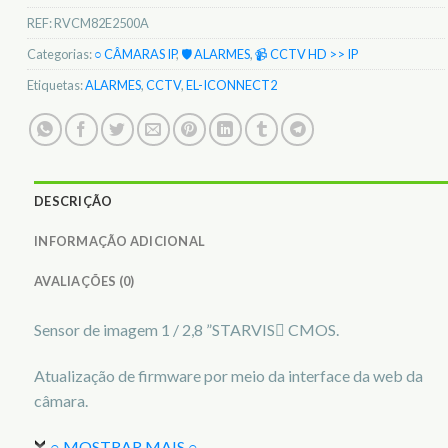
REF:
RVCM82E2500A
Categorias:
○ CÂMARAS IP
,
🛡️ ALARMES
,
📹 CCTV HD >> IP
Etiquetas:
ALARMES
,
CCTV
,
EL-ICONNECT2
DESCRIÇÃO
INFORMAÇÃO ADICIONAL
AVALIAÇÕES (0)
Sensor de imagem 1 / 2,8 ”STARVIS CMOS.
Atualização de firmware por meio da interface da web da
câmara.
○ MOSTRAR MAIS ○
…