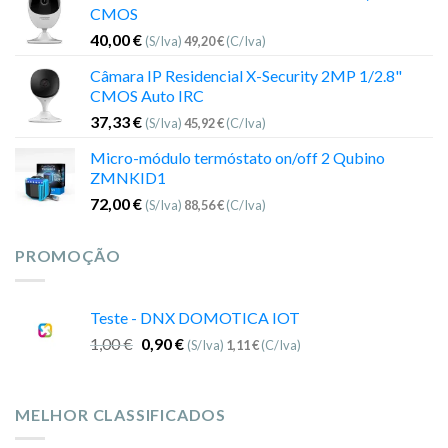
CMOS
40,00
€
(S/Iva)
49,20
€
(C/Iva)
Câmara IP Residencial X-Security 2MP 1/2.8"
CMOS Auto IRC
37,33
€
(S/Iva)
45,92
€
(C/Iva)
Micro-módulo termóstato on/off 2 Qubino
ZMNKID1
72,00
€
(S/Iva)
88,56
€
(C/Iva)
PROMOÇÃO
Teste - DNX DOMOTICA IOT
1,00
€
0,90
€
(S/Iva)
1,11
€
(C/Iva)
MELHOR CLASSIFICADOS