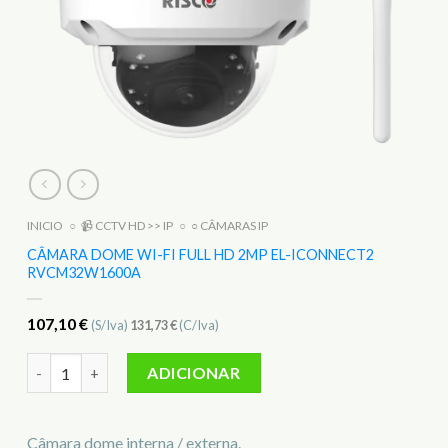
INICIO
○
📹 CCTV HD >> IP
○
○ CÂMARAS IP
CÂMARA DOME WI-FI FULL HD 2MP EL-ICONNECT2
RVCM32W1600A
107,10
€
(S/Iva)
131,73
€
(C/Iva)
Quantidade de Câmara Dome Wi-Fi full HD 2MP EL-iConnec
ADICIONAR
Câmara dome interna / externa.