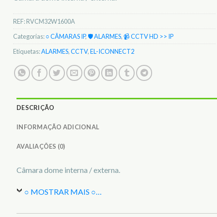
REF:
RVCM32W1600A
Categorias:
○ CÂMARAS IP
,
🛡️ ALARMES
,
📹 CCTV HD >> IP
Etiquetas:
ALARMES
,
CCTV
,
EL-ICONNECT2
DESCRIÇÃO
INFORMAÇÃO ADICIONAL
AVALIAÇÕES (0)
Câmara dome interna / externa.
○ MOSTRAR MAIS ○
…