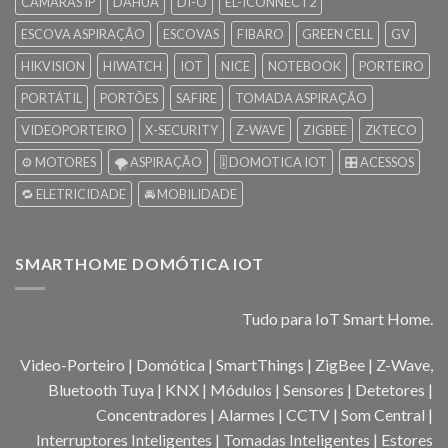
CÂMARAS IP
DAHUA
DI-O
EL-ICONNECT2
ESCOVA ASPIRAÇÃO
ESCOVAS
FIBARO
GREEN CELL
GV
HIKVISION
HIWATCH
IOT
NICE
NOTEBOOK
PORTEIRO
PORTÁTIL
PORTÕES
SAFIRE
TOMADA ASPIRAÇÃO
VIDEOPORTEIRO
X-SECURITY
Z-WAVE
ZIGBEE
ZKTECO
⚙️ MOTORES
🌪️ ASPIRAÇÃO
🎚️ DOMOTICA IOT
🎛️ ACESSOS
🔁 ELETRICIDADE
🚘 MOBILIDADE
SMARTHOME DOMÓTICA IOT
Tudo para IoT Smart Home.
Video-Porteiro | Domótica | SmartThings | ZigBee | Z-Wave,
Bluetooth Tuya | KNX | Módulos | Sensores | Detetores |
Concentradores | Alarmes | CCTV | Som Central |
Interruptores Inteligentes | Tomadas Inteligentes | Estores