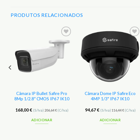
PRODUTOS RELACIONADOS
r
Adicionar
Adicionar
aos
aos
s
Favoritos
Favoritos
4
Câmara IP Bullet Safire Pro
Câmara Dome IP Safire Eco
8Mp 1/2.8″ CMOS IP67 IK10
4MP 1/3″ IP67 IK10
168,00
€
94,67
€
(S/Iva)
206,64
€
(C/Iva)
(S/Iva)
116,44
€
(C/Iva)
ADICIONAR
ADICIONAR