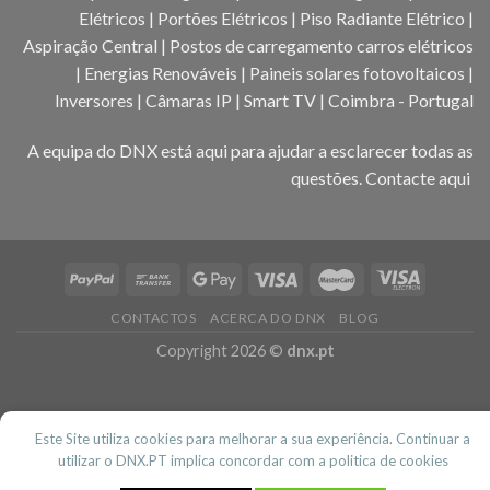
Elétricos | Portões Elétricos | Piso Radiante Elétrico |
Aspiração Central | Postos de carregamento carros elétricos
| Energias Renováveis | Paineis solares fotovoltaicos |
Inversores | Câmaras IP | Smart TV | Coimbra - Portugal
A equipa do DNX está aqui para ajudar a esclarecer todas as
questões.
Contacte aqui
CONTACTOS
ACERCA DO DNX
BLOG
Copyright 2026 ©
dnx.pt
Este Site utiliza cookies para melhorar a sua experiência. Continuar a
utilizar o DNX.PT implica concordar com a politica de cookies