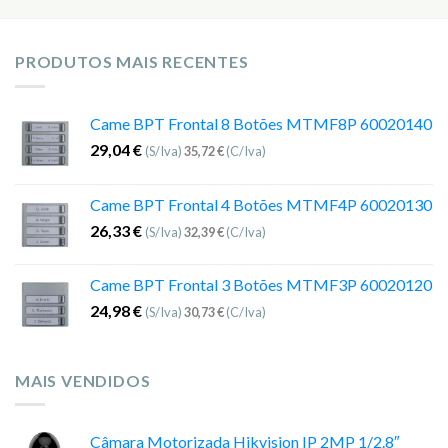
PRODUTOS MAIS RECENTES
Came BPT Frontal 8 Botões MTMF8P 60020140
29,04
€
(S/Iva)
35,72
€
(C/Iva)
Came BPT Frontal 4 Botões MTMF4P 60020130
26,33
€
(S/Iva)
32,39
€
(C/Iva)
Came BPT Frontal 3 Botões MTMF3P 60020120
24,98
€
(S/Iva)
30,73
€
(C/Iva)
MAIS VENDIDOS
Câmara Motorizada Hikvision IP 2MP 1/2.8″