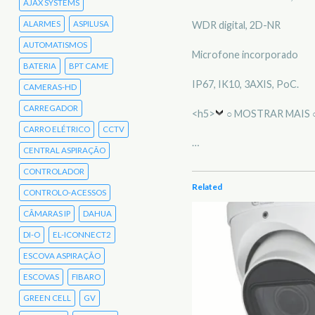
AJAX SYSTEMS
ALARMES
ASPILUSA
WDR digital, 2D-NR
AUTOMATISMOS
Microfone incorporado
BATERIA
BPT CAME
IP67, IK10, 3AXIS, PoC.
CAMERAS-HD
CARREGADOR
<h5>
○ MOSTRAR MAIS 
CARRO ELÉTRICO
CCTV
…
CENTRAL ASPIRAÇÃO
CONTROLADOR
Related
CONTROLO-ACESSOS
CÂMARAS IP
DAHUA
DI-O
EL-ICONNECT2
ESCOVA ASPIRAÇÃO
ESCOVAS
FIBARO
GREEN CELL
GV