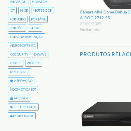
HIKVISION
HIWATCH
IOT
NICE
NOTEBOOK
Câmara Mini-Dome Dahua
A-POC-2712-S5
PORTEIRO
PORTÁTIL
22/04/2025
PORTÕES
SAFIRE
Similar post
TOMADA ASPIRAÇÃO
VIDEOPORTEIRO
PRODUTOS RELAC
X-SECURITY
Z-WAVE
ZIGBEE
ZKTECO
⚙️ MOTORES
Adicionar
🌪️ ASPIRAÇÃO
aos
Favoritos
🎚️ DOMOTICA IOT
🎛️ ACESSOS
🔁 ELETRICIDADE
SEM STOCK
🚘 MOBILIDADE