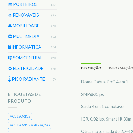
📅 PORTEIROS
(137)
♻️ RENOVAVEIS
(36)
🚘 MOBILIDADE
(70)
📺 MULTIMÉDIA
(12)
🖥️ INFORMÁTICA
(324)
🎼 SOM CENTRAL
(20)
🔁 ELETRICIDADE
DESCRIÇÃO
INFORMAÇÃO
(78)
🌡 PISO RADIANTE
(0)
Dome Dahua PoC 4 em 1
2MP@25ips
ETIQUETAS DE
PRODUTO
Saída 4 em 1 comutável
ACESSÓRIOS
ICR, 0,02 lux, Smart IR 30m
ACESSÓRIOS ASPIRAÇÃO
Ótica motorizada de 2,7~1