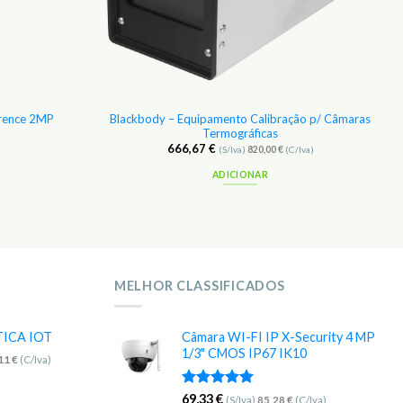
rrence 2MP
Blackbody – Equipamento Calibração p/ Câmaras
Termográficas
666,67
€
(S/Iva)
820,00
€
(C/Iva)
ADICIONAR
MELHOR CLASSIFICADOS
TICA IOT
Câmara WI-FI IP X-Security 4 MP
1/3" CMOS IP67 IK10
,11
€
(C/Iva)
Avaliação
69,33
€
(S/Iva)
85,28
€
(C/Iva)