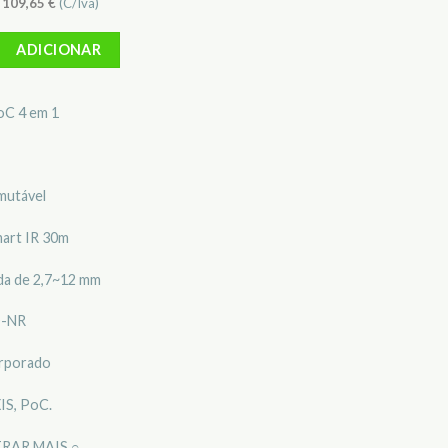
)
109,65
€
(C/Iva)
 Câmara Mini-Dome Dahua DH-HAC-HDBW1200RP-Z-POC-2712-S5
ADICIONAR
C 4 em 1
mutável
Smart IR 30m
da de 2,7~12 mm
D-NR
orporado
IS, PoC.
RAR MAIS ○