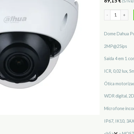
89,15
€
(S/Iva
Quantidade de
Dome Dahua Po
2MP@25ips
Saída 4 em 1 co
ICR, 0,02 lux, 
Ótica motoriza
WDR digital, 2
Microfone inc
IP67, IK10, 3AX
<h5>
○ MOST