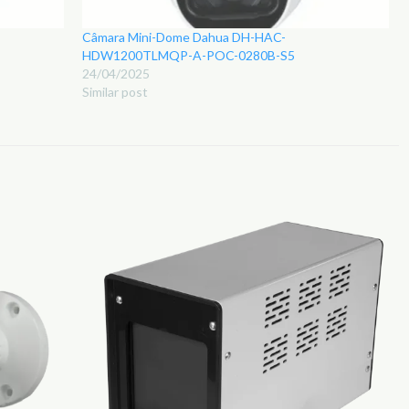
Câmara Mini-Dome Dahua DH-HAC-
HDW1200TLMQP-A-POC-0280B-S5
24/04/2025
Similar post
Adicionar
Adicionar
aos
aos
Favoritos
Favoritos