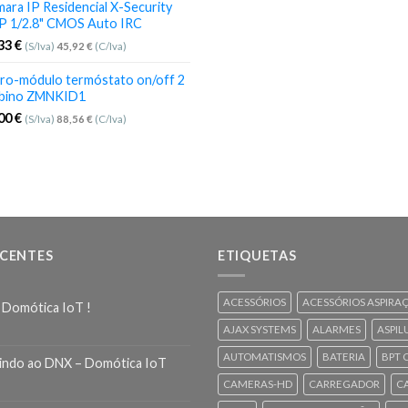
ara IP Residencial X-Security
P 1/2.8" CMOS Auto IRC
,33
€
(S/Iva)
45,92
€
(C/Iva)
ro-módulo termóstato on/off 2
bino ZMNKID1
,00
€
(S/Iva)
88,56
€
(C/Iva)
ECENTES
ETIQUETAS
ACESSÓRIOS
ACESSÓRIOS ASPIRA
 Domótica IoT !
AJAX SYSTEMS
ALARMES
ASPIL
AUTOMATISMOS
BATERIA
BPT 
indo ao DNX – Domótica IoT
CAMERAS-HD
CARREGADOR
C