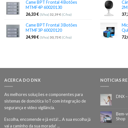
Came BPT Frontal 4 Botões
Câm
MTMF4P 60020130
2M
26,33
€
37
(S/Iva)
32,39
€
(C/Iva)
Came BPT Frontal 3 Botões
Mic
MTMF3P 60020120
Qu
24,98
€
72
(S/Iva)
30,73
€
(C/Iva)
ACERCA DO DNX
NOTICIAS R
As melhores soluções e componentes para
DNX –
sistemas de domótica IoT com integração de
segurança e vídeo vigilância.
Bem-v
Shop
Escolha, encomende e já está!... A sua escolha já
vai a caminho da sua morada! ...