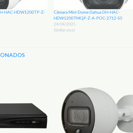
 DH-HAC-HDW1200TP-Z-
Câmara Mini-Dome Dahua DH-HAC-
HDW1200TMQP-Z-A-POC-2712-S5
24/04/2025
Similar post
IONADOS
Adicionar
aos
Favoritos