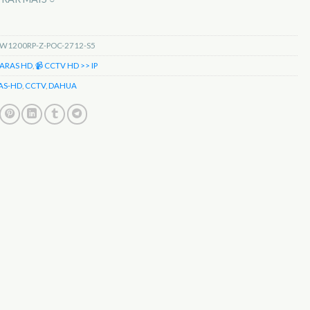
W1200RP-Z-POC-2712-S5
ARAS HD
,
📹 CCTV HD >> IP
AS-HD
,
CCTV
,
DAHUA