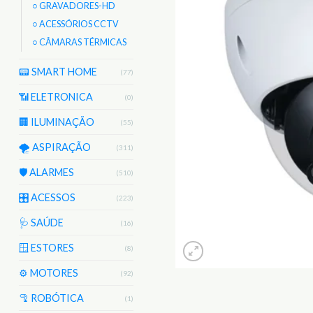
○ GRAVADORES-HD
○ ACESSÓRIOS CCTV
○ CÂMARAS TÉRMICAS
📟 SMART HOME
(77)
📶 ELETRONICA
(0)
🏢 ILUMINAÇÃO
(55)
🌪️ ASPIRAÇÃO
(311)
🛡️ ALARMES
(510)
🎛️ ACESSOS
(223)
🩺 SAÚDE
(16)
🪟 ESTORES
(8)
⚙️ MOTORES
(92)
🦿 ROBÓTICA
(1)