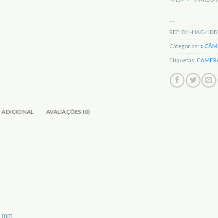
…
REF:
DH-HAC-HDB
Categorias:
○ CÂM
Etiquetas:
CAMER
 ADICIONAL
AVALIAÇÕES (0)
2 mm