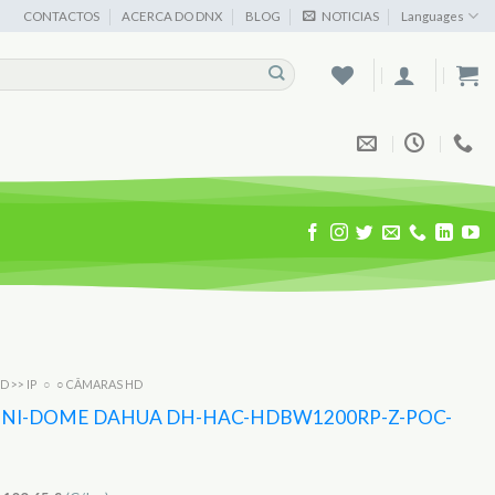
CONTACTOS
ACERCA DO DNX
BLOG
NOTICIAS
Languages
D >> IP
○
○ CÂMARAS HD
NI-DOME DAHUA DH-HAC-HDBW1200RP-Z-POC-