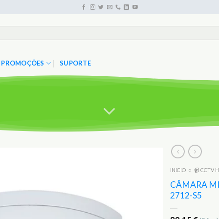
PROMOÇÕES
SUPORTE
INICIO
○
📹 CCTV H
Adicionar
aos
CÂMARA MI
Favoritos
2712-S5