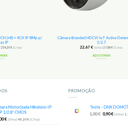
8CH (+8) + 4CH IP 8Mp p/
Câmara Branded HDCVI IoT Active Dete
as IP
1/2.7
22,67
€
)
254,20
€
(C/Iva)
(S/Iva)
27,88
€
(C/Iva)
ONAR
ADICIONAR
DOS
PROMOÇÃO
ara Motorizada Hikvision IP
Teste - DNX DOMO
P 1/2.8″ CMOS
1,00
€
0,90
€
(S/Iva)
1
,00
€
(S/Iva)
49,20
€
(C/Iva)