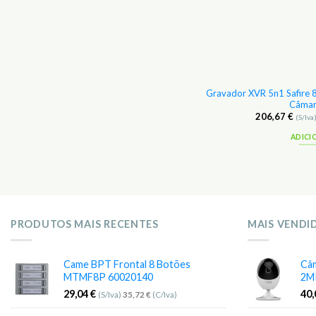
Gravador XVR 5n1 Safire 
Bullet Safire 4 Mp 1/3″ CMOS IP67 IK10
Câmar
145,33
€
206,67
€
(S/Iva)
178,76
€
(C/Iva)
(S/Iva
LER MAIS
ADICI
PRODUTOS MAIS RECENTES
MAIS VENDI
Came BPT Frontal 8 Botões
Câm
MTMF8P 60020140
2M
29,04
€
40
(S/Iva)
35,72
€
(C/Iva)