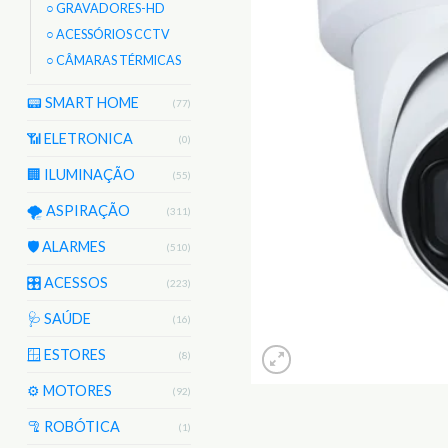
○ GRAVADORES-HD
○ ACESSÓRIOS CCTV
○ CÂMARAS TÉRMICAS
📟 SMART HOME
(77)
📶 ELETRONICA
(0)
🏢 ILUMINAÇÃO
(55)
🌪️ ASPIRAÇÃO
(311)
🛡️ ALARMES
(510)
🎛️ ACESSOS
(223)
🩺 SAÚDE
(16)
🪟 ESTORES
(8)
⚙️ MOTORES
(92)
🦿 ROBÓTICA
(1)