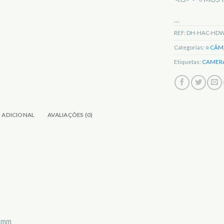
…
REF:
DH-HAC-HDW
Categorias:
○ CÂM
Etiquetas:
CAMER
 ADICIONAL
AVALIAÇÕES (0)
12mm