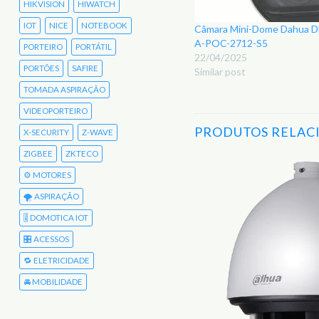
HIKVISION
HIWATCH
IOT
NICE
NOTEBOOK
Câmara Mini-Dome Dahua
A-POC-2712-S5
PORTEIRO
PORTÁTIL
22/04/2025
PORTÕES
SAFIRE
Similar post
TOMADA ASPIRAÇÃO
VIDEOPORTEIRO
PRODUTOS RELAC
X-SECURITY
Z-WAVE
ZIGBEE
ZKTECO
⚙️ MOTORES
Adicionar
🌪️ ASPIRAÇÃO
aos
Favoritos
🎚️ DOMOTICA IOT
🎛️ ACESSOS
🔁 ELETRICIDADE
🚘 MOBILIDADE