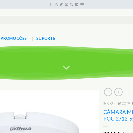
PROMOÇÕES
SUPORTE
INICIO
○
📹 CCTV H
Adicionar
aos
CÂMARA MI
Favoritos
POC-2712-S