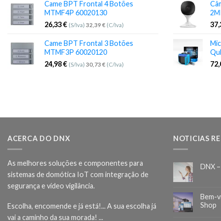
Came BPT Frontal 4 Botões
Câm
MTMF4P 60020130
2M
26,33
€
37
(S/Iva)
32,39
€
(C/Iva)
Came BPT Frontal 3 Botões
Mic
MTMF3P 60020120
Qu
24,98
€
72
(S/Iva)
30,73
€
(C/Iva)
ACERCA DO DNX
NOTICIAS R
As melhores soluções e componentes para
DNX –
sistemas de domótica IoT com integração de
segurança e vídeo vigilância.
Bem-v
Shop
Escolha, encomende e já está!... A sua escolha já
vai a caminho da sua morada! ...