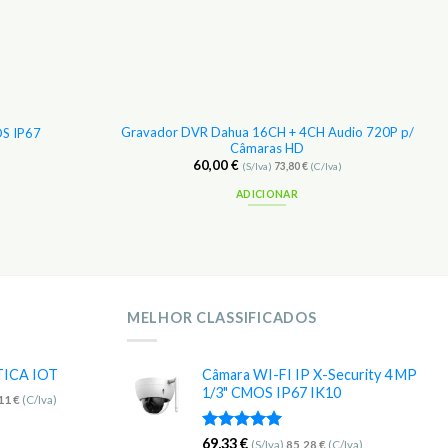
Gravador DVR Dahua 16CH + 4CH Audio 720P p/
OS IP67
Câmaras HD
60,00
€
(S/Iva)
73,80
€
(C/Iva)
ADICIONAR
MELHOR CLASSIFICADOS
TICA IOT
Câmara WI-FI IP X-Security 4 MP
1/3" CMOS IP67 IK10
,11
€
(C/Iva)
Avaliação
69,33
€
(S/Iva)
85,28
€
(C/Iva)