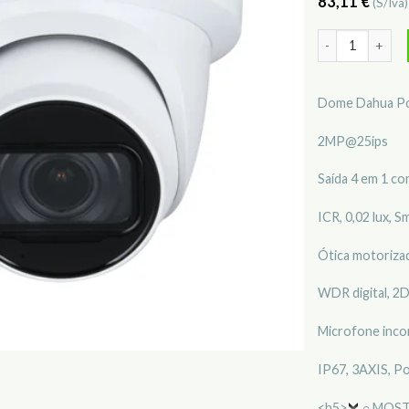
83,11
€
(S/Iva
Quantidade de
Dome Dahua Po
2MP@25ips
Saída 4 em 1 co
ICR, 0,02 lux, 
Ótica motoriza
WDR digital, 2
Microfone inc
IP67, 3AXIS, P
<h5>
○ MOST