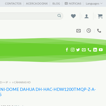
CONTACTOS
ACERCA DO DNX
BLOG
NOTICIAS
Languages
D >> IP
○
○ CÂMARAS HD
NI-DOME DAHUA DH-HAC-HDW1200TMQP-Z-A-
5