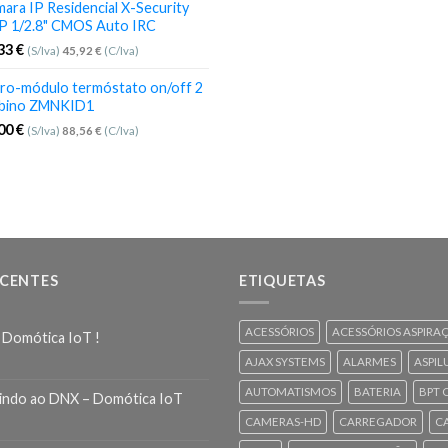
ara IP Residencial X-Security
P 1/2.8" CMOS Auto IRC
,33
€
(S/Iva)
45,92
€
(C/Iva)
ro-módulo termóstato on/off 2
bino ZMNKID1
,00
€
(S/Iva)
88,56
€
(C/Iva)
ECENTES
ETIQUETAS
ACESSÓRIOS
ACESSÓRIOS ASPIRA
 Domótica IoT !
AJAX SYSTEMS
ALARMES
ASPIL
AUTOMATISMOS
BATERIA
BPT 
indo ao DNX – Domótica IoT
CAMERAS-HD
CARREGADOR
C