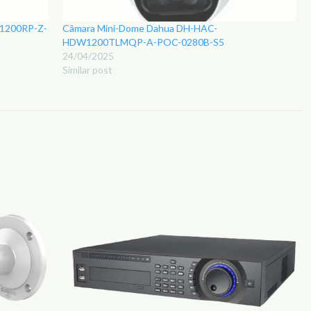
1200RP-Z-
Câmara Mini-Dome Dahua DH-HAC-
HDW1200TLMQP-A-POC-0280B-S5
24/04/2025
Similar post
Adicionar
Adicionar
aos
aos
Favoritos
Favoritos