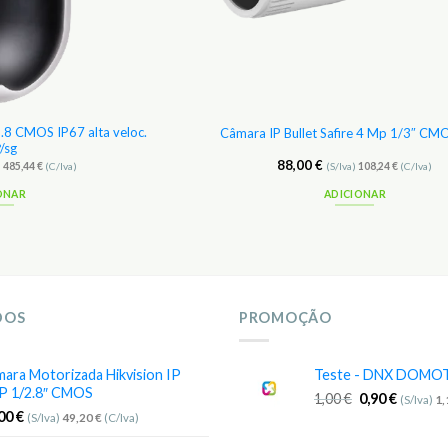
8 CMOS IP67 alta veloc.
Câmara IP Bullet Safire 4 Mp 1/3″ CM
/sg
88,00
€
)
485,44
€
(C/Iva)
(S/Iva)
108,24
€
(C/Iva)
ONAR
ADICIONAR
DOS
PROMOÇÃO
ara Motorizada Hikvision IP
Teste - DNX DOMO
P 1/2.8″ CMOS
1,00
€
0,90
€
(S/Iva)
1
,00
€
(S/Iva)
49,20
€
(C/Iva)