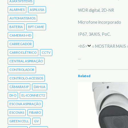
AJAX SYSTEMS
ALARMES
ASPILUSA
WDR digital, 2D-NR
AUTOMATISMOS
Microfone incorporado
BATERIA
BPT CAME
IP67, 3AXIS, PoC.
CAMERAS-HD
CARREGADOR
<h5>
○ MOSTRAR MAIS 
CARRO ELÉTRICO
CCTV
…
CENTRAL ASPIRAÇÃO
CONTROLADOR
Related
CONTROLO-ACESSOS
CÂMARAS IP
DAHUA
DI-O
EL-ICONNECT2
ESCOVA ASPIRAÇÃO
ESCOVAS
FIBARO
GREEN CELL
GV