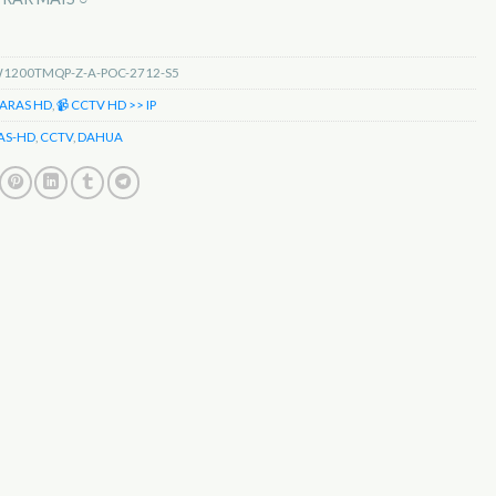
1200TMQP-Z-A-POC-2712-S5
ARAS HD
,
📹 CCTV HD >> IP
AS-HD
,
CCTV
,
DAHUA