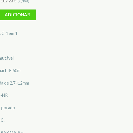
)
102,23
€
(C/Iva)
 Câmara Mini-Dome Dahua DH-HAC-HDW1200TMQP-Z-A-POC-2712-S5
ADICIONAR
C 4 em 1
mutável
Smart IR 60m
da de 2,7~12mm
D-NR
orporado
oC.
RAR MAIS ○