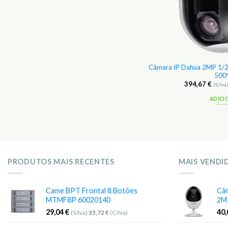
VR 5n1 X-Security 8CH + 4CH IP 6Mp p/
Câmara IP Dahua 2MP 1/2.
Câmaras IP
500º
120,00
€
394,67
€
(S/Iva)
147,60
€
(C/Iva)
(S/Iva
ADICIONAR
ADICI
PRODUTOS MAIS RECENTES
MAIS VENDI
Came BPT Frontal 8 Botões
Câm
MTMF8P 60020140
2M
29,04
€
40
(S/Iva)
35,72
€
(C/Iva)