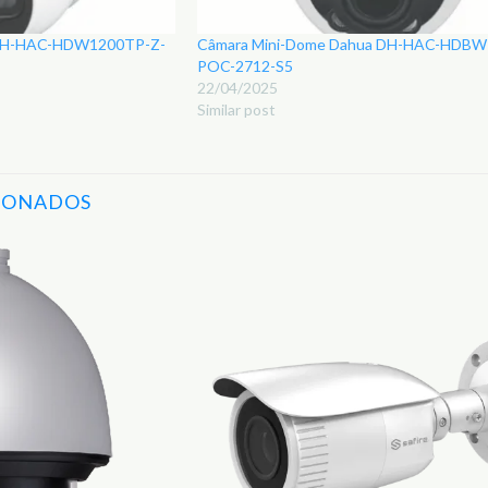
 DH-HAC-HDW1200TP-Z-
Câmara Mini-Dome Dahua DH-HAC-HDBW
POC-2712-S5
22/04/2025
Similar post
IONADOS
Adicionar
aos
Favoritos