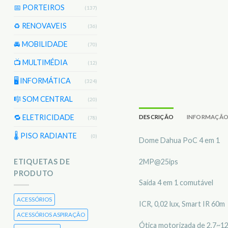
📅 PORTEIROS
(137)
♻️ RENOVAVEIS
(36)
🚘 MOBILIDADE
(70)
📺 MULTIMÉDIA
(12)
🖥️ INFORMÁTICA
(324)
🎼 SOM CENTRAL
(20)
🔁 ELETRICIDADE
DESCRIÇÃO
INFORMAÇÃO
(78)
🌡 PISO RADIANTE
(0)
Dome Dahua PoC 4 em 1
2MP@25ips
ETIQUETAS DE
PRODUTO
Saída 4 em 1 comutável
ACESSÓRIOS
ICR, 0,02 lux, Smart IR 60m
ACESSÓRIOS ASPIRAÇÃO
Ótica motorizada de 2,7~