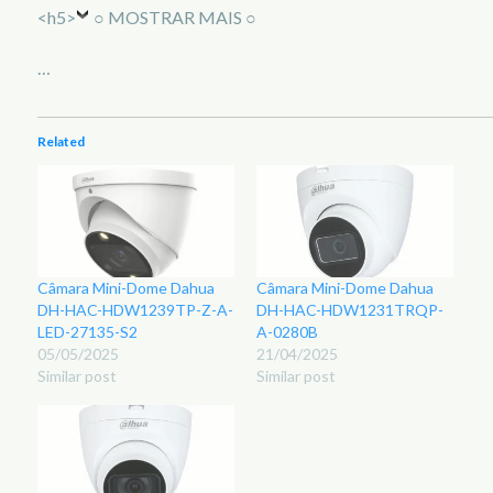
<h5>
○ MOSTRAR MAIS ○
…
Related
Câmara Mini-Dome Dahua
Câmara Mini-Dome Dahua
DH-HAC-HDW1239TP-Z-A-
DH-HAC-HDW1231TRQP-
LED-27135-S2
A-0280B
05/05/2025
21/04/2025
Similar post
Similar post