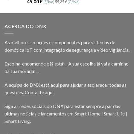
Avaliação
45,00
€
(S/Iva)
55,35
€
(C/Iva)
5.00
de 5
ACERCA DO DNX
As melhores soluções e componentes para sistemas de
domótica IoT com integração de segurança e vídeo vigilância.
Escolha, encomende e já está!... A sua escolha já vai a caminho
da sua morada! ...
A equipa do DNX está aqui para ajudar a esclarecer todas as
questões.
Contacte aqui
Siga as redes sociais do DNX para estar sempre a par das
ultimas noticias e lançamentos em Smart Home | Smart Life |
Smart Living.