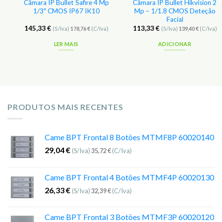
Câmara IP Bullet Safire 4 Mp
Câmara IP Bullet Hikvision 2
1/3″ CMOS IP67 IK10
Mp – 1/1.8 CMOS Deteção
Facial
145,33
€
113,33
€
(S/Iva)
178,76
€
(C/Iva)
(S/Iva)
139,40
€
(C/Iva)
LER MAIS
ADICIONAR
PRODUTOS MAIS RECENTES
Came BPT Frontal 8 Botões MTMF8P 60020140
29,04
€
(S/Iva)
35,72
€
(C/Iva)
Came BPT Frontal 4 Botões MTMF4P 60020130
26,33
€
(S/Iva)
32,39
€
(C/Iva)
Came BPT Frontal 3 Botões MTMF3P 60020120