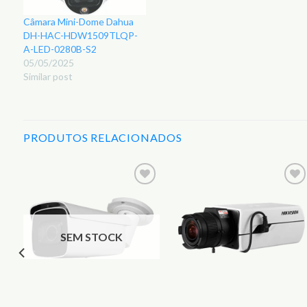
Câmara Mini-Dome Dahua
DH-HAC-HDW1509TLQP-
A-LED-0280B-S2
05/05/2025
Similar post
PRODUTOS RELACIONADOS
r
Adicionar
Adicionar
aos
aos
s
Favoritos
Favoritos
SEM STOCK