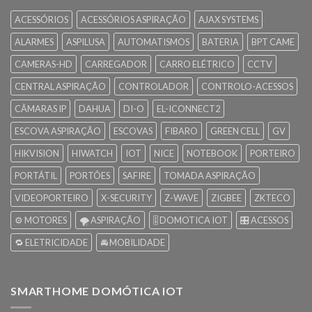
ACESSÓRIOS
ACESSÓRIOS ASPIRAÇÃO
AJAX SYSTEMS
ALARMES
ASPILUSA
AUTOMATISMOS
BATERIA
BPT CAME
CAMERAS-HD
CARREGADOR
CARRO ELÉTRICO
CCTV
CENTRAL ASPIRAÇÃO
CONTROLADOR
CONTROLO-ACESSOS
CÂMARAS IP
DAHUA
DI-O
EL-ICONNECT2
ESCOVA ASPIRAÇÃO
ESCOVAS
FIBARO
GREEN CELL
GV
HIKVISION
HIWATCH
IOT
NICE
NOTEBOOK
PORTEIRO
PORTÁTIL
PORTÕES
SAFIRE
TOMADA ASPIRAÇÃO
VIDEOPORTEIRO
X-SECURITY
Z-WAVE
ZIGBEE
ZKTECO
⚙️ MOTORES
🌪️ ASPIRAÇÃO
🎚️ DOMOTICA IOT
🎛️ ACESSOS
🔁 ELETRICIDADE
🚘 MOBILIDADE
SMARTHOME DOMÓTICA IOT