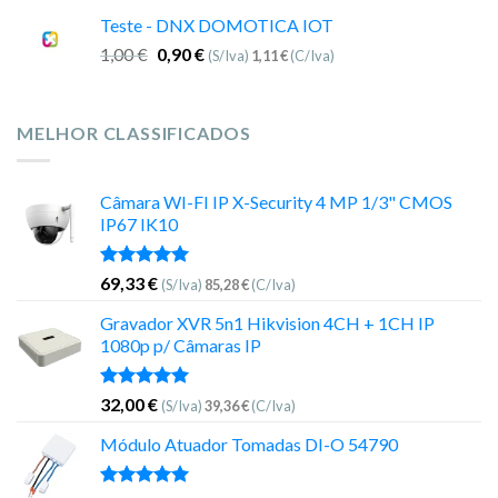
Teste - DNX DOMOTICA IOT
1,00
€
0,90
€
(S/Iva)
1,11
€
(C/Iva)
MELHOR CLASSIFICADOS
Câmara WI-FI IP X-Security 4 MP 1/3" CMOS
IP67 IK10
Avaliação
69,33
€
(S/Iva)
85,28
€
(C/Iva)
5.00
de 5
Gravador XVR 5n1 Hikvision 4CH + 1CH IP
1080p p/ Câmaras IP
Avaliação
32,00
€
(S/Iva)
39,36
€
(C/Iva)
5.00
de 5
Módulo Atuador Tomadas DI-O 54790