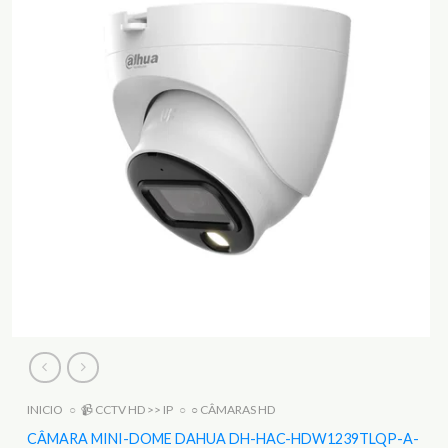
INICIO
○
📹 CCTV HD >> IP
○
○ CÂMARAS HD
CÂMARA MINI-DOME DAHUA DH-HAC-HDW1239TLQP-A-