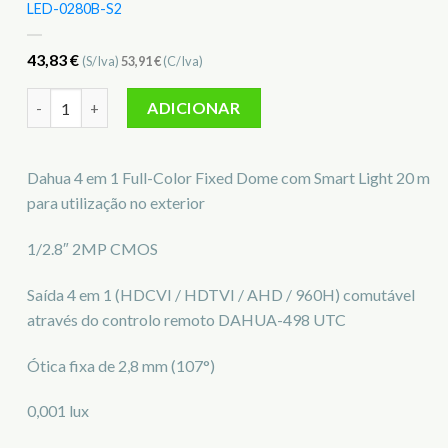
LED-0280B-S2
43,83
€
(S/Iva)
53,91
€
(C/Iva)
Quantidade de Câmara Mini-Dome Dahua DH-HAC-HDW1239
ADICIONAR
Dahua 4 em 1 Full-Color Fixed Dome com Smart Light 20 m
para utilização no exterior
1/2.8″ 2MP CMOS
Saída 4 em 1 (HDCVI / HDTVI / AHD / 960H) comutável
através do controlo remoto DAHUA-498 UTC
Ótica fixa de 2,8 mm (107°)
0,001 lux