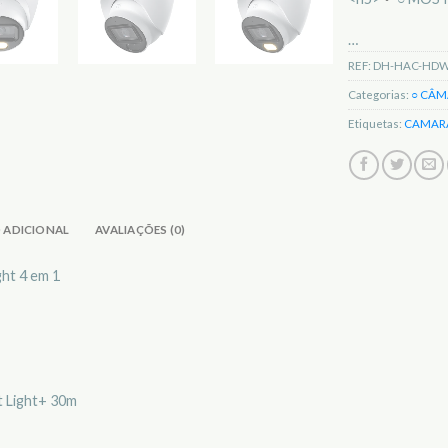
…
REF:
DH-HAC-HDW1
Categorias:
○ CÂM
Etiquetas:
CAMAR
 ADICIONAL
AVALIAÇÕES (0)
ht 4 em 1
t Light+ 30m