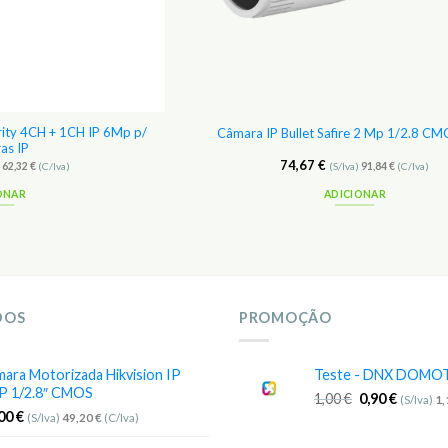
ity 4CH + 1CH IP 6Mp p/
Câmara IP Bullet Safire 2 Mp 1/2.8 C
as IP
74,67
€
)
62,32
€
(C/Iva)
(S/Iva)
91,84
€
(C/Iva)
ONAR
ADICIONAR
DOS
PROMOÇÃO
ara Motorizada Hikvision IP
Teste - DNX DOMO
P 1/2.8″ CMOS
1,00
€
0,90
€
(S/Iva)
1
,00
€
(S/Iva)
49,20
€
(C/Iva)