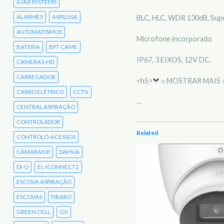
AJAX SYSTEMS
ALARMES
ASPILUSA
BLC, HLC, WDR 130dB, Sup
AUTOMATISMOS
Microfone incorporado
BATERIA
BPT CAME
IP67, 3 EIXOS, 12V DC.
CAMERAS-HD
CARREGADOR
<h5>
○ MOSTRAR MAIS 
CARRO ELÉTRICO
CCTV
…
CENTRAL ASPIRAÇÃO
CONTROLADOR
Related
CONTROLO-ACESSOS
CÂMARAS IP
DAHUA
DI-O
EL-ICONNECT2
ESCOVA ASPIRAÇÃO
ESCOVAS
FIBARO
GREEN CELL
GV