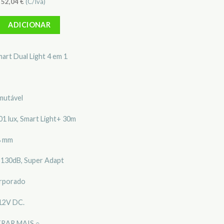
)
52,04
€
(C/Iva)
 Câmara Mini-Dome Dahua DH-HAC-HDW1239TLQP-IL-A-0280B-S3
ADICIONAR
rt Dual Light 4 em 1
mutável
01 lux, Smart Light+ 30m
,8 mm
130dB, Super Adapt
orporado
 12V DC.
RAR MAIS ○