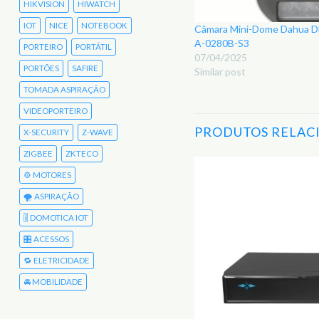
HIKVISION
HIWATCH
IOT
NICE
NOTEBOOK
Câmara Mini-Dome Dahua
A-0280B-S3
PORTEIRO
PORTÁTIL
07/04/2025
PORTÕES
SAFIRE
Similar post
TOMADA ASPIRAÇÃO
VIDEOPORTEIRO
PRODUTOS RELAC
X-SECURITY
Z-WAVE
ZIGBEE
ZKTECO
⚙️ MOTORES
Adicionar
🌪️ ASPIRAÇÃO
aos
Favoritos
🎚️ DOMOTICA IOT
🎛️ ACESSOS
🔁 ELETRICIDADE
🚘 MOBILIDADE