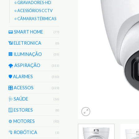
○ GRAVADORES-HD
○ ACESSÓRIOS CCTV
○ CÂMARAS TÉRMICAS
📟 SMART HOME
(77)
📶 ELETRONICA
(0)
🏢 ILUMINAÇÃO
(55)
🌪️ ASPIRAÇÃO
(311)
🛡️ ALARMES
(510)
🎛️ ACESSOS
(223)
🩺 SAÚDE
(16)
🪟 ESTORES
(8)
⚙️ MOTORES
(92)
🦿 ROBÓTICA
(1)