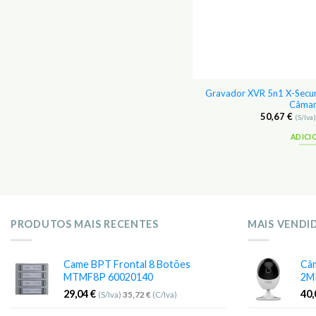
VR 5n1 X-Security 8CH + 2CH IP 6Mp p/
Gravador XVR 5n1 X-Secur
Câmaras IP
Câmar
62,67
€
50,67
€
(S/Iva)
77,08
€
(C/Iva)
(S/Iva
ADICIONAR
ADICI
PRODUTOS MAIS RECENTES
MAIS VENDI
Came BPT Frontal 8 Botões
Câm
MTMF8P 60020140
2M
29,04
€
40
(S/Iva)
35,72
€
(C/Iva)