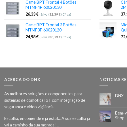
Came BPT Frontal 4 Botões
Câm
MTMF4P 60020130
2M
26,33
€
37
(S/Iva)
32,39
€
(C/Iva)
Came BPT Frontal 3 Botões
Mic
MTMF3P 60020120
Qu
24,98
€
72
(S/Iva)
30,73
€
(C/Iva)
ACERCA DO DNX
NOTICIAS R
As melhores soluções e componentes para
DNX –
sistemas de domótica IoT com integração de
segurança e vídeo vigilância.
Bem-v
Shop
Escolha, encomende e já está!... A sua escolha já
vai a caminho da sua morada! ...