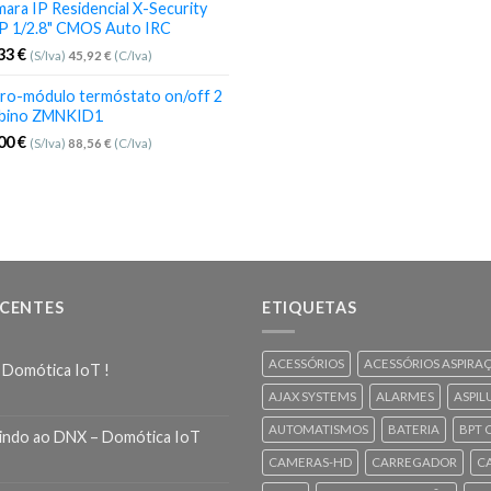
ara IP Residencial X-Security
P 1/2.8" CMOS Auto IRC
,33
€
(S/Iva)
45,92
€
(C/Iva)
ro-módulo termóstato on/off 2
bino ZMNKID1
,00
€
(S/Iva)
88,56
€
(C/Iva)
ECENTES
ETIQUETAS
ACESSÓRIOS
ACESSÓRIOS ASPIRA
 Domótica IoT !
AJAX SYSTEMS
ALARMES
ASPIL
AUTOMATISMOS
BATERIA
BPT 
indo ao DNX – Domótica IoT
CAMERAS-HD
CARREGADOR
C