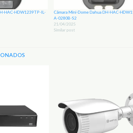
 DH-HAC-HDW1239TP-IL-
Câmara Mini-Dome Dahua DH-HAC-HDW1
A-0280B-S2
21/04/2025
Similar post
IONADOS
Adicionar
aos
Favoritos