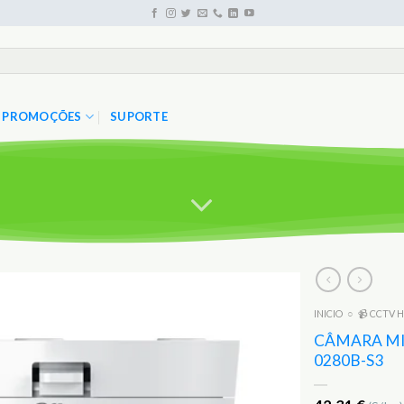
PROMOÇÕES
SUPORTE
INICIO
○
📹 CCTV H
Adicionar
aos
CÂMARA MI
Favoritos
0280B-S3