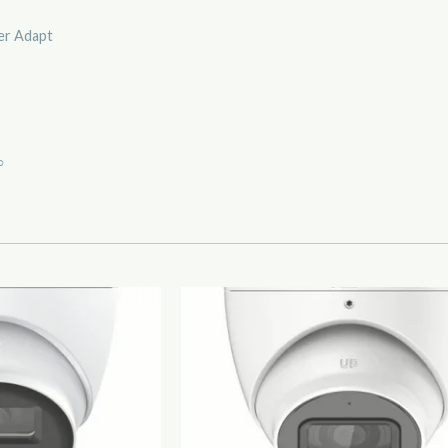
er Adapt
○