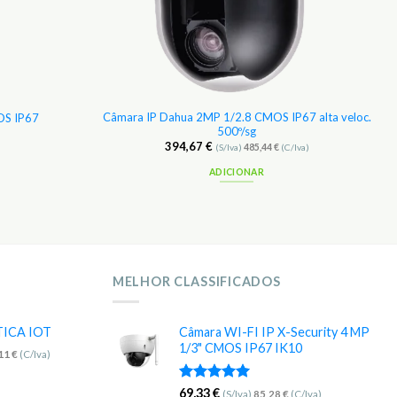
Câmara IP Dahua 2MP 1/2.8 CMOS IP67 alta veloc.
MOS IP67
500º/sg
394,67
€
(S/Iva)
485,44
€
(C/Iva)
ADICIONAR
MELHOR CLASSIFICADOS
TICA IOT
Câmara WI-FI IP X-Security 4 MP
1/3" CMOS IP67 IK10
,11
€
(C/Iva)
Avaliação
69,33
€
(S/Iva)
85,28
€
(C/Iva)