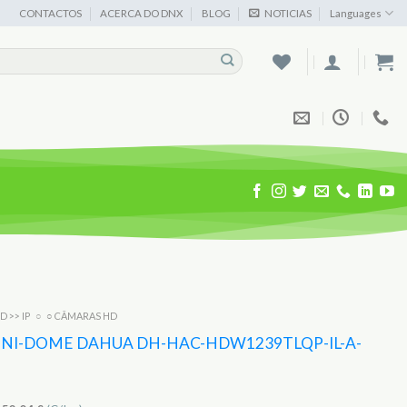
CONTACTOS
ACERCA DO DNX
BLOG
NOTICIAS
Languages
D >> IP
○
○ CÂMARAS HD
NI-DOME DAHUA DH-HAC-HDW1239TLQP-IL-A-