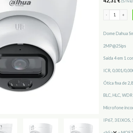
42,31
€
(S/Iva
Quantidade de
Dome Dahua Sma
2MP@25ips
Saída 4 em 1 co
ICR, 0,001/0,00
Ótica fixa de 2
BLC, HLC, WDR 
Microfone inc
IP67, 3 EIXOS,
<h5>
○ MOST