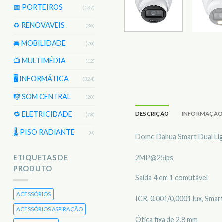
📅 PORTEIROS
(137)
♻️ RENOVAVEIS
(36)
🚘 MOBILIDADE
(70)
📺 MULTIMÉDIA
(12)
🖥️ INFORMÁTICA
(324)
🎼 SOM CENTRAL
(20)
🔁 ELETRICIDADE
DESCRIÇÃO
INFORMAÇÃO
(78)
🌡 PISO RADIANTE
(0)
Dome Dahua Smart Dual Lig
2MP@25ips
ETIQUETAS DE
PRODUTO
Saída 4 em 1 comutável
ACESSÓRIOS
ICR, 0,001/0,0001 lux, Smar
ACESSÓRIOS ASPIRAÇÃO
Ótica fixa de 2,8 mm