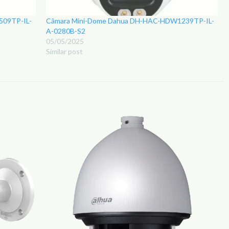
509TP-IL-
Câmara Mini-Dome Dahua DH-HAC-HDW1239TP-IL-
A-0280B-S2
05/05/2025
Similar post
Adicionar
Adicionar
aos
aos
Favoritos
Favoritos