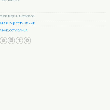
239TLQP-IL-A-0280B-S3
ARAS HD
,
📹 CCTV HD >> IP
AS-HD
,
CCTV
,
DAHUA