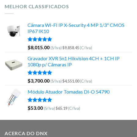
MELHOR CLASSIFICADOS
Câmara WI-FI IP X-Security 4 MP 1/3" CMOS
IP67 IK10
Avaliação
$
8,015.00
(S/Iva)
$
9,858.45
(C/Iva)
5.00
de 5
Gravador XVR 5n1 Hikvision 4CH + 1CH IP
1080p p/ Câmaras IP
Avaliação
$
3,700.00
(S/Iva)
$
4,551.00
(C/Iva)
5.00
de 5
Módulo Atuador Tomadas DI-O 54790
Avaliação
$
53.00
(S/Iva)
$
65.19
(C/Iva)
5.00
de 5
ACERCA DO DNX