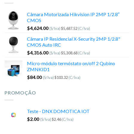
Câmara Motorizada Hikvision IP 2MP 1/2.8″
CMOS
$
4,624.00
(S/Iva)
$
5,687.52
(C/Iva)
Câmara IP Residencial X-Security 2MP 1/2.8"
CMOS Auto IRC
$
4,316.00
(S/Iva)
$
5,308.68
(C/Iva)
Micro-módulo termóstato on/off 2 Qubino
ZMNKID1
$
84.00
(S/Iva)
$
103.32
(C/Iva)
PROMOÇÃO
Teste - DNX DOMOTICA IOT
$
2.00
(S/Iva)
$
2.46
(C/Iva)