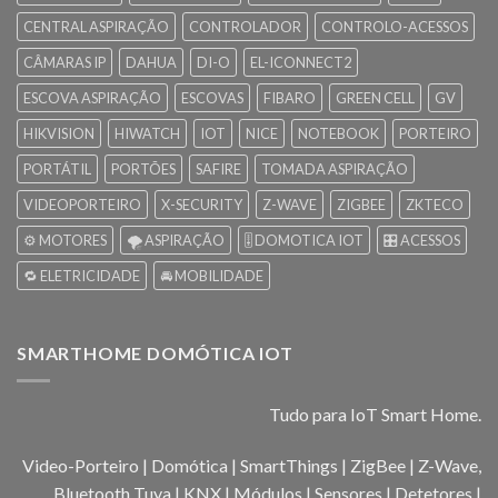
CENTRAL ASPIRAÇÃO
CONTROLADOR
CONTROLO-ACESSOS
CÂMARAS IP
DAHUA
DI-O
EL-ICONNECT2
ESCOVA ASPIRAÇÃO
ESCOVAS
FIBARO
GREEN CELL
GV
HIKVISION
HIWATCH
IOT
NICE
NOTEBOOK
PORTEIRO
PORTÁTIL
PORTÕES
SAFIRE
TOMADA ASPIRAÇÃO
VIDEOPORTEIRO
X-SECURITY
Z-WAVE
ZIGBEE
ZKTECO
⚙️ MOTORES
🌪️ ASPIRAÇÃO
🎚️ DOMOTICA IOT
🎛️ ACESSOS
🔁 ELETRICIDADE
🚘 MOBILIDADE
SMARTHOME DOMÓTICA IOT
Tudo para IoT Smart Home.
Video-Porteiro | Domótica | SmartThings | ZigBee | Z-Wave,
Bluetooth Tuya | KNX | Módulos | Sensores | Detetores |