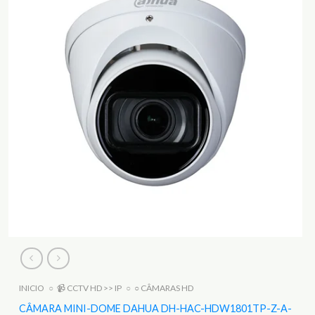
INICIO
○
📹 CCTV HD >> IP
○
○ CÂMARAS HD
CÂMARA MINI-DOME DAHUA DH-HAC-HDW1801TP-Z-A-