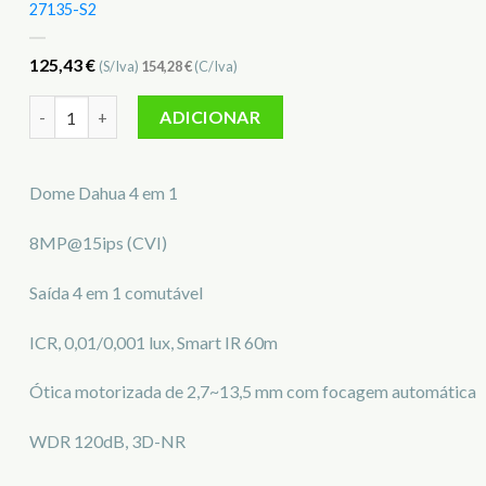
27135-S2
125,43
€
(S/Iva)
154,28
€
(C/Iva)
Quantidade de Câmara Mini-Dome Dahua DH-HAC-HDW1801
ADICIONAR
Dome Dahua 4 em 1
8MP@15ips (CVI)
Saída 4 em 1 comutável
ICR, 0,01/0,001 lux, Smart IR 60m
Ótica motorizada de 2,7~13,5 mm com focagem automática
WDR 120dB, 3D-NR