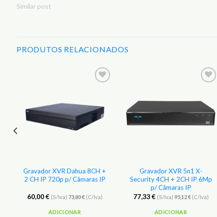
Similar post
PRODUTOS RELACIONADOS
r
Adicionar
Adicionar
aos
aos
s
Favoritos
Favoritos
Gravador XVR Dahua 8CH +
Gravador XVR 5n1 X-
2 CH IP 720p p/ Câmaras IP
Security 4CH + 2CH IP 6Mp
p/ Câmaras IP
60,00
€
77,33
€
(S/Iva)
73,80
€
(C/Iva)
(S/Iva)
95,12
€
(C/Iva)
ADICIONAR
ADICIONAR