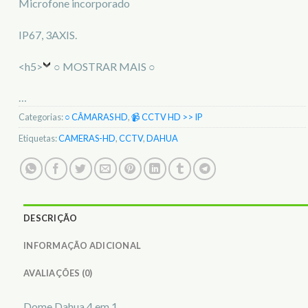
Microfone incorporado
IP67, 3AXIS.
<h5>
○ MOSTRAR MAIS ○
…
Categorias:
○ CÂMARAS HD
,
📹 CCTV HD >> IP
Etiquetas:
CAMERAS-HD
,
CCTV
,
DAHUA
DESCRIÇÃO
INFORMAÇÃO ADICIONAL
AVALIAÇÕES (0)
Dome Dahua 4 em 1